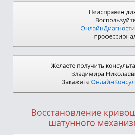
Неисправен ди
Воспользуйт
ОнлайнДиагности
профессиона
Желаете получить консульт
Владимира Николаев
Закажите
ОнлайнКонсу
Восстановление криво
шатунного механиз