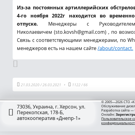
Из-за постоянных артиллерийских обстрело
4-го ноября 2022г находится во времен
отпуске.
Менеджеры с Руководителем
Николаевичем (sto.kovsh@gmail.com) , по возмож
Связь с соответствующими менеджерами, по Wh
менеджеров есть на нашем сайте
/about/contact.
21.03.2020
/
26.03.2021
•
1122
/
66
© 2005—2026 СТО «К
73036, Украина, г. Херсон, ул.
Обслуживание дизел
Разработка сайта —
Перекопская, 178-Б,
Онлайн:
Зарегистри
автокооператив «Днепр-1»
Пользовательское с
конфиденциальност