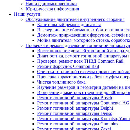
Наши единомышленники
Юридическая информация
Наши услуги
Обслуживание двигателей внутреннего сгорания
Капитальный ремонт двигателя
Высверливание обломанных болтов и шпилек 
Демонтаж приржавевших форсунок, свечей н
Мойка двигателя, моторного отсека, обработк
Проверка и ремонт дизельной топливной аппарату
Восстановление деталей топливной аппарату
Диагностика, ремонт топливной аппаратуры н
Проверка, ремонт всех ТНВД Common Rail
Ремонт форсунок Common Rail
Очистка топливной системы промывочной ж
Проверка характеристики работы муфты опе
Чистка топливного бака
Изучение размеров и геометрии деталей на и
Измерение диаметров отверстий до 500микро
Ремонт топливной аппаратуры Bosch
Ремонт топливной аппаратуры Continental AG 
Ремонт топливной аппаратуры Delphi
Ремонт топливной аппаратуры Denso
Ремонт топливной аппаратуры Komatsu, Yanm
Ремонт топливной аппаратуры Cummins
Ремонт топливной аппаратуры Zexel