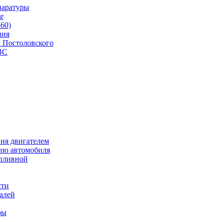
паратуры
r
560)
ния
 Постоловского
ВС
ия двигателем
ию автомобиля
опливной
сти
талей
ры