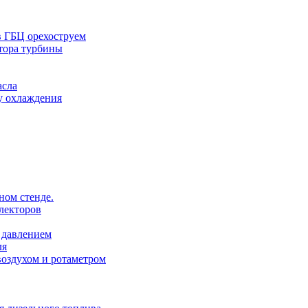
в ГБЦ орехоструем
тора турбины
асла
у охлаждения
ном стенде.
лекторов
 давлением
ля
оздухом и ротаметром