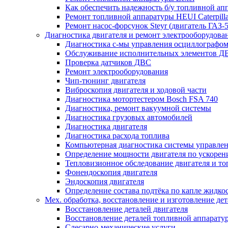
Как обеспечить надежность б/у топливной ап
Ремонт топливной аппаратуры HEUI Caterpilla
Ремонт насос-форсунок Steyr (двигатель ГАЗ-
Диагностика двигателя и ремонт электрооборудова
Диагностика с-мы управления осциллографом
Обслуживание исполнительных элементов Д
Проверка датчиков ДВС
Ремонт электрооборудования
Чип-тюнинг двигателя
Виброскопия двигателя и ходовой части
Диагностика мотортестером Bosch FSA 740
Диагностика, ремонт вакуумной системы
Диагностика грузовых автомобилей
Диагностика двигателя
Диагностика расхода топлива
Компьютерная диагностика системы управлен
Определение мощности двигателя по ускорен
Тепловизионное обследование двигателя и т
Фонендоскопия двигателя
Эндоскопия двигателя
Определение состава подтёка по капле жидко
Мех. обработка, восстановление и изготовление де
Восстановление деталей двигателя
Восстановление деталей топливной аппарату
Слесарно-механические услуги