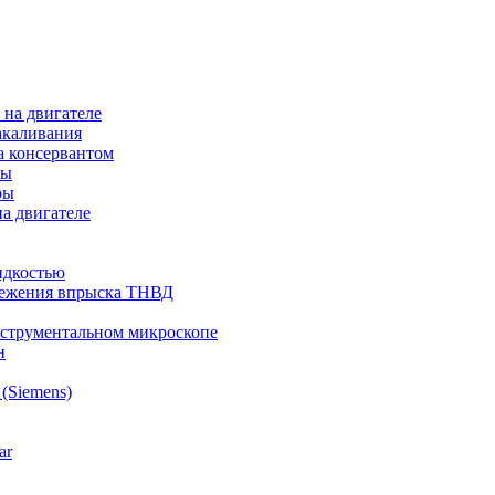
на двигателе
акаливания
а консервантом
ры
ры
а двигателе
идкостью
режения впрыска ТНВД
нструментальном микроскопе
н
(Siemens)
ar