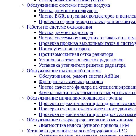
Обслуживание системы подачи воздуха
Чистка, ремонт интеркулера
Чистка EGR, впускных коллекторов и канало
Проверка сервопривода и электронного актуа
Работы по системе охлаждения
Чистка, ремонт радиатора
Чистка системы охлаждения от ржавчины и м
Проверка прорыва выхлопных газов в систем
Поиск утечки антифриза
Противомоскитная сетка радиатора
Установка сетчатых решеток радиаторов
Установка утеплителя решетки радиатора
Обслуживание выхлопной системы
Обслуживание, ремонт систем AdBlue
Фрезеровка сажевых фильтров
Чистка сажевого фильтра на специализирован
Замена эластичных элементов выпускных кол
Обслуживание цилиндро-поршневой группы
Проверка герметичности цилиндров высоким
Проверка степени сжатия дизельного двигате
Проверка герметичности цилиндров сжатым в
Обслуживание газораспределительного механизма
Диагностика износа цепного привода ГРМ
Установка дополнительного оборудования ДВС