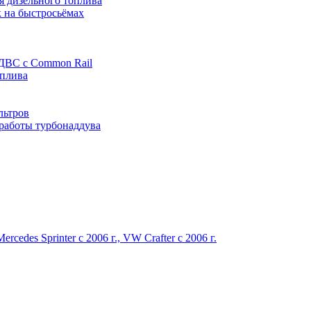
я дизельного топлива
 на быстросьёмах
 ДВС с Common Rail
оплива
льтров
 работы турбонаддува
des Sprinter c 2006 г., VW Crafter с 2006 г.