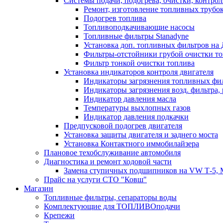
Системы подачи, подогрева, очистки, контрол
Ремонт, изготовление топливных трубок
Подогрев топлива
Топливоподкачивающие насосы
Топливные фильтры Stanadyne
Установка доп. топливных фильтров на
Фильтры-отстойники грубой очистки т
Фильтр тонкой очистки топлива
Установка индикаторов контроля двигателя
Индикаторы загрязнения топливных фи
Индикаторы загрязнения возд. фильтра,
Индикатор давления масла
Температуры выхлопных газов
Индикатор давления подкачки
Предпусковой подогрев двигателя
Установка защиты двигателя и заднего моста
Установка Контактного иммобилайзера
Плановое техобслуживание автомобиля
Диагностика и ремонт ходовой части
Замена ступичных подшипников на VW Т-5, Merce
Прайс на услуги СТО "Ковш"
Магазин
Топливные фильтры, сепараторы воды
Комплектующие для ТОПЛИВОподачи
Крепежи