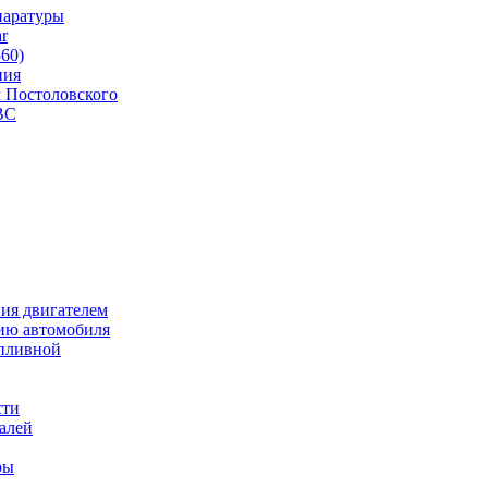
паратуры
r
560)
ния
 Постоловского
ВС
ия двигателем
ию автомобиля
опливной
сти
талей
ры