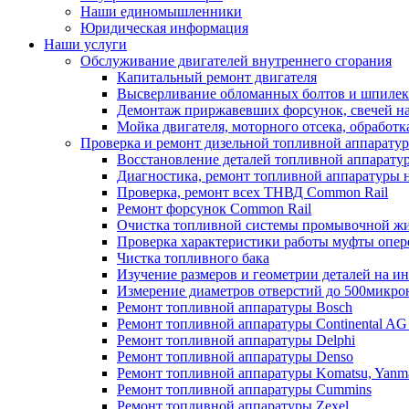
Наши единомышленники
Юридическая информация
Наши услуги
Обслуживание двигателей внутреннего сгорания
Капитальный ремонт двигателя
Высверливание обломанных болтов и шпилек 
Демонтаж приржавевших форсунок, свечей н
Мойка двигателя, моторного отсека, обработк
Проверка и ремонт дизельной топливной аппарату
Восстановление деталей топливной аппарату
Диагностика, ремонт топливной аппаратуры н
Проверка, ремонт всех ТНВД Common Rail
Ремонт форсунок Common Rail
Очистка топливной системы промывочной ж
Проверка характеристики работы муфты опе
Чистка топливного бака
Изучение размеров и геометрии деталей на и
Измерение диаметров отверстий до 500микро
Ремонт топливной аппаратуры Bosch
Ремонт топливной аппаратуры Continental AG 
Ремонт топливной аппаратуры Delphi
Ремонт топливной аппаратуры Denso
Ремонт топливной аппаратуры Komatsu, Yanm
Ремонт топливной аппаратуры Cummins
Ремонт топливной аппаратуры Zexel