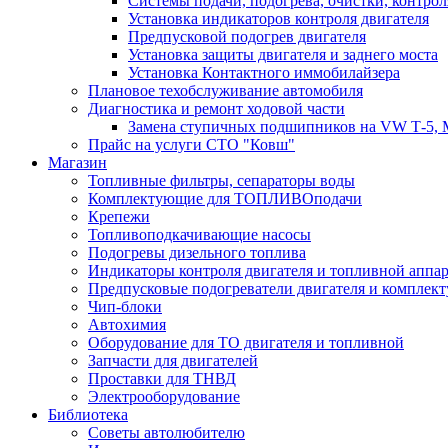
Системы подачи, подогрева, очистки, контрол
Установка индикаторов контроля двигателя
Предпусковой подогрев двигателя
Установка защиты двигателя и заднего моста
Установка Контактного иммобилайзера
Плановое техобслуживание автомобиля
Диагностика и ремонт ходовой части
Замена ступичных подшипников на VW Т-5, Merce
Прайс на услуги СТО "Ковш"
Магазин
Топливные фильтры, сепараторы воды
Комплектующие для ТОПЛИВОподачи
Крепежи
Топливоподкачивающие насосы
Подогревы дизельного топлива
Индикаторы контроля двигателя и топливной аппа
Предпусковые подогреватели двигателя и комплек
Чип-блоки
Автохимия
Оборудование для ТО двигателя и топливной
Запчасти для двигателей
Проставки для ТНВД
Электрооборудование
Библиотека
Советы автолюбителю