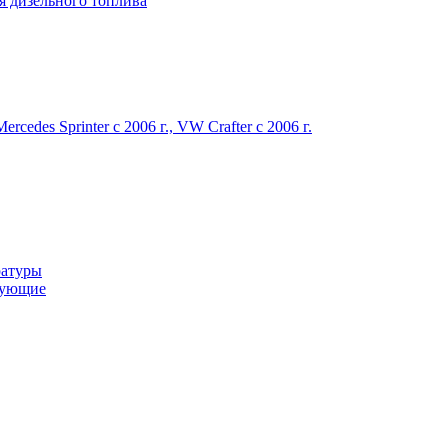
я дизельного топлива
des Sprinter c 2006 г., VW Crafter с 2006 г.
ратуры
тующие