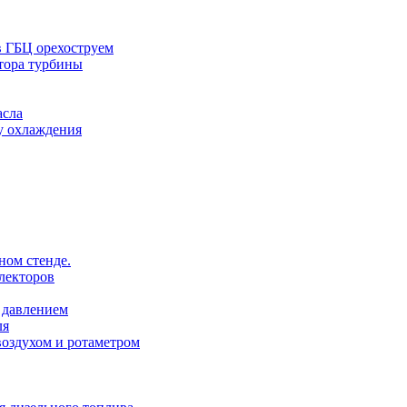
в ГБЦ орехоструем
тора турбины
асла
у охлаждения
ном стенде.
лекторов
 давлением
ля
оздухом и ротаметром