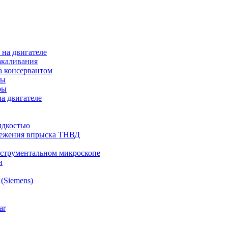
на двигателе
акаливания
а консервантом
ры
ры
а двигателе
идкостью
режения впрыска ТНВД
нструментальном микроскопе
н
(Siemens)
ar