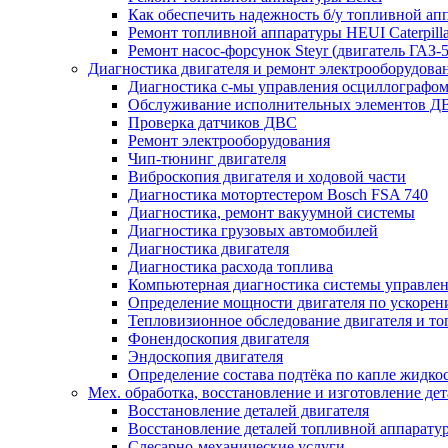
Как обеспечить надежность б/у топливной ап
Ремонт топливной аппаратуры HEUI Caterpilla
Ремонт насос-форсунок Steyr (двигатель ГАЗ-
Диагностика двигателя и ремонт электрооборудова
Диагностика с-мы управления осциллографом
Обслуживание исполнительных элементов Д
Проверка датчиков ДВС
Ремонт электрооборудования
Чип-тюнинг двигателя
Виброскопия двигателя и ходовой части
Диагностика мотортестером Bosch FSA 740
Диагностика, ремонт вакуумной системы
Диагностика грузовых автомобилей
Диагностика двигателя
Диагностика расхода топлива
Компьютерная диагностика системы управлен
Определение мощности двигателя по ускорен
Тепловизионное обследование двигателя и т
Фонендоскопия двигателя
Эндоскопия двигателя
Определение состава подтёка по капле жидко
Мех. обработка, восстановление и изготовление де
Восстановление деталей двигателя
Восстановление деталей топливной аппарату
Слесарно-механические услуги