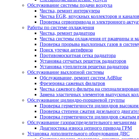
Обслуживание системы подачи воздуха
Чистка, ремонт интеркулера
Чистка EGR, впускных коллекторов и канало
Проверка сервопривода и электронного актуа
Работы по системе охлаждения
Чистка, ремонт радиатора
Чистка системы охлаждения от ржавчины и м
Проверка прорыва выхлопных газов в систем
Поиск утечки антифриза
Противомоскитная сетка радиатора
Установка сетчатых решеток радиаторов
Установка утеплителя решетки радиатора
Обслуживание выхлопной системы
Обслуживание, ремонт систем AdBlue
Фрезеровка сажевых фильтров
Чистка сажевого фильтра на специализирован
Замена эластичных элементов выпускных кол
Обслуживание цилиндро-поршневой группы
Проверка герметичности цилиндров высоким
Проверка степени сжатия дизельного двигате
Проверка герметичности цилиндров сжатым в
Обслуживание газораспределительного механизма
Диагностика износа цепного привода ГРМ
Установка дополнительного оборудования ДВС