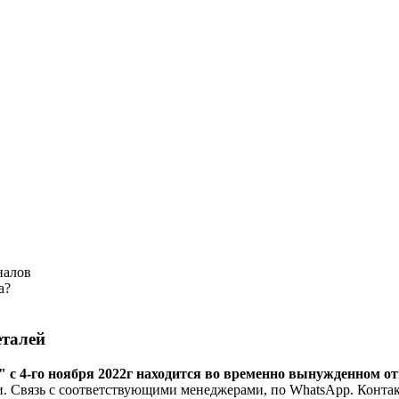
налов
а?
еталей
с 4-го ноября 2022г находится во временно вынужденном от
зи. Связь с соответствующими менеджерами, по WhatsApp. Конта