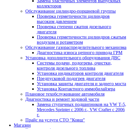
Замена эластичных элементов выпускных
коллекторов
Обслуживание цилиндро-поршневой группы
Проверка герметичности цилиндров
высоким давлением
Проверка степени сжатия дизельного
двигателя
Проверка герметичности цилиндров сжатым
воздухом и ротаметром
Обслуживание газораспределительного механизма
Диагностика износа цепного привода ГРМ
Установка дополнительного оборудования ДВС
Системы подачи, подогрева, очистки,
контроля дизельного топлива
Установка индикаторов контроля двигателя
Предпусковой подогрев двигателя
Установка защиты двигателя и заднего моста
Установка Контактного иммобилайзера
Плановое техобслуживание автомобиля
Диагностика и ремонт ходовой части
Замена ступичных подшипников на VW Т-5,
Mercedes Sprinter c 2006 г., VW Crafter с 2006
г.
Прайс на услуги СТО "Ковш"
Магазин