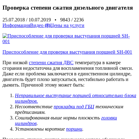
Проверка степени сжатия дизельного двигателя
25.07.2018
/
10.07.2019
•
9843
/
2236
Информация
Видео
(8)
Цены на услуги
Приспособление для проверки выступания поршней SH-001
При низкой
степени сжатия ДВС
температура в камере
сгорания недостаточна для воспламенения топливной смеси.
Даже если проблема заключается в единственном цилиндре,
двигатель будет плохо запускаться, нестабильно работать и
дымить. Причиной этому может быть:
Неправильное выступание поршней относительно блока
цилиндров.
Несоответствие
прокладки под ГБЦ
техническим
предписаниям.
Сошлифованная
в
ыше нормы
плоскость
головки
цилиндров
.
Установлены короткие
поршни
.