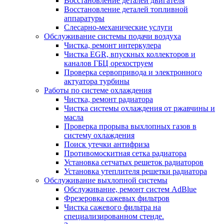
Восстановление деталей двигателя
Восстановление деталей топливной
аппаратуры
Слесарно-механические услуги
Обслуживание системы подачи воздуха
Чистка, ремонт интеркулера
Чистка EGR, впускных коллекторов и
каналов ГБЦ орехоструем
Проверка сервопривода и электронного
актуатора турбины
Работы по системе охлаждения
Чистка, ремонт радиатора
Чистка системы охлаждения от ржавчины и
масла
Проверка прорыва выхлопных газов в
систему охлаждения
Поиск утечки антифриза
Противомоскитная сетка радиатора
Установка сетчатых решеток радиаторов
Установка утеплителя решетки радиатора
Обслуживание выхлопной системы
Обслуживание, ремонт систем AdBlue
Фрезеровка сажевых фильтров
Чистка сажевого фильтра на
специализированном стенде.