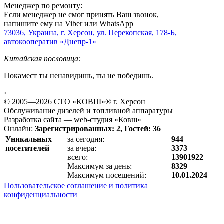
Менеджер по ремонту:
Если менеджер не смог принять Ваш звонок,
напишите ему на Viber или WhatsApp
73036, Украина, г. Херсон, ул. Перекопская, 178-Б,
автокооператив «Днепр-1»
Китайская пословица:
Покамест ты ненавидишь, ты не победишь.
›
© 2005—2026 СТО «КОВШ»® г. Херсон
Обслуживание дизелей и топливной аппаратуры
Разработка сайта — web-студия «Ковш»
Онлайн:
Зарегистрированных: 2, Гостей: 36
Уникальных
за сегодня:
944
посетителей
за вчера:
3373
всего:
13901922
Максимум за день:
8329
Максимум посещений:
10.01.2024
Пользовательское соглашение и политика
конфиденциальности