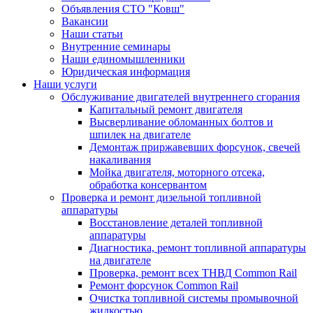
Объявления СТО "Ковш"
Вакансии
Наши статьи
Внутренние семинары
Наши единомышленники
Юридическая информация
Наши услуги
Обслуживание двигателей внутреннего сгорания
Капитальный ремонт двигателя
Высверливание обломанных болтов и
шпилек на двигателе
Демонтаж приржавевших форсунок, свечей
накаливания
Мойка двигателя, моторного отсека,
обработка консервантом
Проверка и ремонт дизельной топливной
аппаратуры
Восстановление деталей топливной
аппаратуры
Диагностика, ремонт топливной аппаратуры
на двигателе
Проверка, ремонт всех ТНВД Common Rail
Ремонт форсунок Common Rail
Очистка топливной системы промывочной
жидкостью