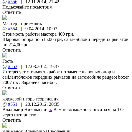
@
#556
|
12.11.2014
,
21:42
Подъезжайте посмотрим.
Ответить
Мастер - приемщик
@
#554
|
9.04.2014
,
10:07
Стоимость работы мастера 400 грн.
Шаровая опора по 515,00 грн, сайленблоки передних рычагов
по 214,00грн.
Ответить
Гость
@
#553
|
17.03.2014
,
19:37
Интересует стоимость работ по замене шаровых опор и
сайлентблоков передних рычагов на автомобиле peugeot boxer
2007 г.в . Заранее спасибо .
Ответить
коржевой игорь георгиевич
@
#551
|
20.12.2012
,
20:35
Владимир Николаевич
.к
Вам невозможно записаться на ТО
через интернетю
Ответить
Клименок Владимир Николаевич