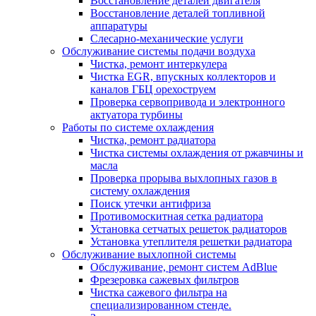
Восстановление деталей двигателя
Восстановление деталей топливной
аппаратуры
Слесарно-механические услуги
Обслуживание системы подачи воздуха
Чистка, ремонт интеркулера
Чистка EGR, впускных коллекторов и
каналов ГБЦ орехоструем
Проверка сервопривода и электронного
актуатора турбины
Работы по системе охлаждения
Чистка, ремонт радиатора
Чистка системы охлаждения от ржавчины и
масла
Проверка прорыва выхлопных газов в
систему охлаждения
Поиск утечки антифриза
Противомоскитная сетка радиатора
Установка сетчатых решеток радиаторов
Установка утеплителя решетки радиатора
Обслуживание выхлопной системы
Обслуживание, ремонт систем AdBlue
Фрезеровка сажевых фильтров
Чистка сажевого фильтра на
специализированном стенде.