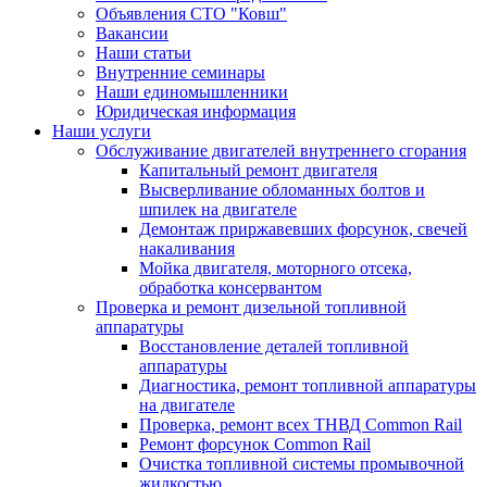
Объявления СТО "Ковш"
Вакансии
Наши статьи
Внутренние семинары
Наши единомышленники
Юридическая информация
Наши услуги
Обслуживание двигателей внутреннего сгорания
Капитальный ремонт двигателя
Высверливание обломанных болтов и
шпилек на двигателе
Демонтаж приржавевших форсунок, свечей
накаливания
Мойка двигателя, моторного отсека,
обработка консервантом
Проверка и ремонт дизельной топливной
аппаратуры
Восстановление деталей топливной
аппаратуры
Диагностика, ремонт топливной аппаратуры
на двигателе
Проверка, ремонт всех ТНВД Common Rail
Ремонт форсунок Common Rail
Очистка топливной системы промывочной
жидкостью