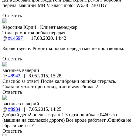
переда машины MB V-класс motor W638 230TD?
Ответить
Керосина Юрий - Клиент-менеджер
Тема:
ремонт коробки передач
@
#14697
|
17.08.2020
,
14:42
Здравствуйте. Ремонт коробок передач мы не производим.
Ответить
васильев валерий
@
#8942
|
8.05.2015
,
15:28
Спасибо за ответ! После калибровки ошибка стерлась.
Сказали может при попадании в яму сбилась!
Ответить
васильев валерий
@
#8934
|
7.05.2015
,
14:25
Добрый день! опель астра н 1.3 сдти ошибка с 0460 -5а
(машина на скользкой дороге) Все вроде работает .Ошибка не
сбрасиваеться?
Ответить