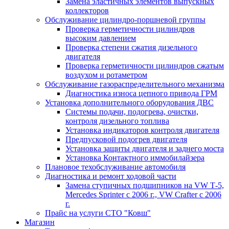
Замена эластичных элементов выпускных
коллекторов
Обслуживание цилиндро-поршневой группы
Проверка герметичности цилиндров
высоким давлением
Проверка степени сжатия дизельного
двигателя
Проверка герметичности цилиндров сжатым
воздухом и ротаметром
Обслуживание газораспределительного механизма
Диагностика износа цепного привода ГРМ
Установка дополнительного оборудования ДВС
Системы подачи, подогрева, очистки,
контроля дизельного топлива
Установка индикаторов контроля двигателя
Предпусковой подогрев двигателя
Установка защиты двигателя и заднего моста
Установка Контактного иммобилайзера
Плановое техобслуживание автомобиля
Диагностика и ремонт ходовой части
Замена ступичных подшипников на VW Т-5,
Mercedes Sprinter c 2006 г., VW Crafter с 2006
г.
Прайс на услуги СТО "Ковш"
Магазин