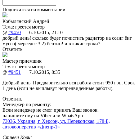
Подписаться на комментарии
Кобылянский Андрей
Тема:
греется мотор
@
#9450
|
6.10.2015
,
21:10
добрый день! сколько будет почистить радиатор на ссанг ёнг
муссо( мерседес 3.2) бензин! и в какие сроки?
Ответить
Мастер приемщик
Тема:
греется мотор
@
#9451
|
7.10.2015
,
8:35
Добрый день. Предварительно вся работа стоит 950 грн. Срок
1 день (если не выплывут непредвиденные работы).
Ответить
Менеджер по ремонту:
Если менеджер не смог принять Ваш звонок,
напишите ему на Viber или WhatsApp
73036, Украина, г. Херсон, ул. Перекопская, 178-Б,
автокооператив «Днепр-1»
Стивен Кови: