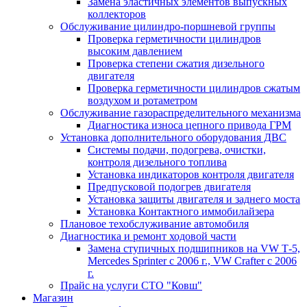
Замена эластичных элементов выпускных
коллекторов
Обслуживание цилиндро-поршневой группы
Проверка герметичности цилиндров
высоким давлением
Проверка степени сжатия дизельного
двигателя
Проверка герметичности цилиндров сжатым
воздухом и ротаметром
Обслуживание газораспределительного механизма
Диагностика износа цепного привода ГРМ
Установка дополнительного оборудования ДВС
Системы подачи, подогрева, очистки,
контроля дизельного топлива
Установка индикаторов контроля двигателя
Предпусковой подогрев двигателя
Установка защиты двигателя и заднего моста
Установка Контактного иммобилайзера
Плановое техобслуживание автомобиля
Диагностика и ремонт ходовой части
Замена ступичных подшипников на VW Т-5,
Mercedes Sprinter c 2006 г., VW Crafter с 2006
г.
Прайс на услуги СТО "Ковш"
Магазин