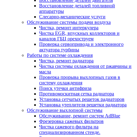
Восстановление деталей двигателя
Восстановление деталей топливной
аппаратуры
Слесарно-механические услуги
Обслуживание системы подачи воздуха
Чистка, ремонт интеркулера
Чистка EGR, впускных коллекторов и
каналов ГБЦ орехоструем
Проверка сервопривода и электронного
актуатора турбины
Работы по системе охлаждения
Чистка, ремонт радиатора
Чистка системы охлаждения от ржавчины и
масла
Проверка прорыва выхлопных газов в
систему охлаждения
Поиск утечки антифриза
Противомоскитная сетка радиатора
Установка сетчатых решеток радиаторов
Установка утеплителя решетки радиатора
Обслуживание выхлопной системы
Обслуживание, ремонт систем AdBlue
Фрезеровка сажевых фильтров
Чистка сажевого фильтра на
специализированном стенде.