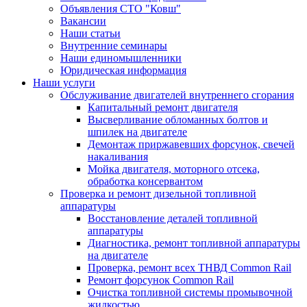
Объявления СТО "Ковш"
Вакансии
Наши статьи
Внутренние семинары
Наши единомышленники
Юридическая информация
Наши услуги
Обслуживание двигателей внутреннего сгорания
Капитальный ремонт двигателя
Высверливание обломанных болтов и
шпилек на двигателе
Демонтаж приржавевших форсунок, свечей
накаливания
Мойка двигателя, моторного отсека,
обработка консервантом
Проверка и ремонт дизельной топливной
аппаратуры
Восстановление деталей топливной
аппаратуры
Диагностика, ремонт топливной аппаратуры
на двигателе
Проверка, ремонт всех ТНВД Common Rail
Ремонт форсунок Common Rail
Очистка топливной системы промывочной
жидкостью