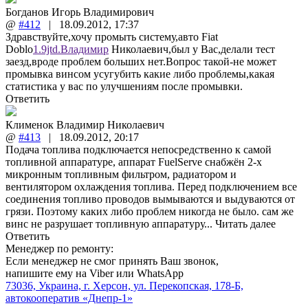
Богданов Игорь Владимирович
@
#412
|
18.09.2012
,
17:37
Здравствуйте,хочу промыть систему,авто Fiat
Doblo
1.9jtd.Владимир
Николаевич,был у Вас,делали тест
заезд,вроде проблем больших нет.Вопрос такой-не может
промывка винсом усугубить какие либо проблемы,какая
статистика у вас по улучшениям после промывки.
Ответить
Клименок Владимир Николаевич
@
#413
|
18.09.2012
,
20:17
Подача топлива подключается непосредственно к самой
топливной аппаратуре, аппарат FuelServe снабжён 2-х
микронным топливным фильтром, радиатором и
вентилятором охлаждения топлива. Перед подключением все
соединения топливо проводов вымываются и выдуваются от
грязи. Поэтому каких либо проблем никогда не было. сам же
винс не разрушает топливную аппаратуру...
Читать далее
Ответить
Менеджер по ремонту:
Если менеджер не смог принять Ваш звонок,
напишите ему на Viber или WhatsApp
73036, Украина, г. Херсон, ул. Перекопская, 178-Б,
автокооператив «Днепр-1»