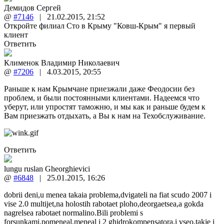
Демидов Сергей
@
#7146
|
21.02.2015
,
21:52
Откройте филиал Сто в Крыму "Ковш-Крым" я первый
клиент
Ответить
Клименок Владимир Николаевич
@
#7206
|
4.03.2015
,
20:55
Раньше к нам Крымчане приезжали даже Феодосии без
проблем, и были постоянными клиентами. Надеемся что
уберут, или упростят таможню, и мы как и раньше будем к
Вам приезжать отдыхать, а Вы к нам на Техобслуживание.
Ответить
lungu ruslan Gheorghievici
@
#6848
|
25.01.2015
,
16:26
dobrii deni,u menea takaia problema,dvigateli na fiat scudo 2007 i
vise 2.0 multijet,na holostih rabotaet ploho,deorgaetsea,a gokda
nagrelsea rabotaet normalino.Bili problemi s
forsunkami,pomeneal,meneal i 2 ghidrokompensatora,i vseo,takje i