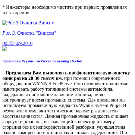
* Инжекторы необходимо чистить при первых проявлениях
их засорения.
Рис. 3.
Очистка "Винсом"
00:25
4.09.2010
промывка Wynns FuelServe Sanyoung Rexton
Предлагаем Вам выполнять профилактическую очистку
один раз на 20-30 тысяч км
,
при помощи современного
оборудования WYNN'S FuelServe
. Оно позволяет полностью
имитировать работу топливной системы автомобиля,
выдерживая постоянное давление топлива, четко
контролирует время промывки системы. Для промывки мы
используем промывочную жидкость Wynn's System Purge. В
результате промывки технические параметры двигателя
восстанавливаются. Данная промывочная жидкость очищает
форсунки, клапана, всасывающий коллектор и камеру
сгорания без их непосредственной разборки, улучшая этим
баланс компрессии в цилиндрах и снижая содержание СО и