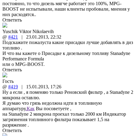
постоянно, то что дизель мягче работает это 100%, MPG-
BOOST не испытывали, наши клиенты пробовали, мнения у
них расходятся..
Ответить
Yuschik Viktor Nikolaevih
@
#421
|
23.01.2013
,
22:32
Подскажите пожалуста какие присадки лучше добавлять в диз
топливо .
И что вы кажете о Присадке к дизельному топливу Stanadyne
Performance Formula
или о MPG-BOOST.
Ответить
Гость
@
#419
|
15.01.2013
,
17:26
Ну а если , я поменяю только Реновский фильтр , а Stanadyne 2
микрона оставлю.
Я думаю что грязь недолжна идти в топливную
аппаратуру
.Как
Вы посоветуете ,
на Stanadyne 2 микрона проехал только 2000 км Индикатор
загрязнения топливного фильтра показывает 1,5 на
разряжение .
Ответить