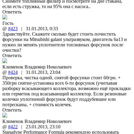
Снимите топливный фильтр и посмотрите на дне стакана,
если есть стружка, то на 95% она с насоса..
Ответить
Гость
@
#423
|
31.01.2013
,
0:33
Здравствуйте. Скажите сколько будет стоить почистить
форсунки на Mitsubishi galant ультразвуком, двигатель 6a13 и
нужно ли менять уплотнители топливных форсунок после
очистки?
Ответить
Клименок Владимир Николаевич
@
#424
|
31.01.2013
,
23:04
Проверка, чистка одной, снятой форсунки стоит 60грн. +
350грн снятие-установка всех 6-ти форсунок (учитывая
разборку всасывающего коллектора. возможно ещё прокладки
или герметик под всасывающий коллектор. Если резиновые
колечки уплотнений форсунок будут поддубевшие или
потресканы, + стоимость колечек.
Ответить
Клименок Владимир Николаевич
@
#422
|
23.01.2013
,
23:10
Stanadyne Performance Formula рекомендую использовать