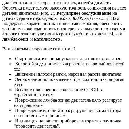
диагностика инжектора – не прихоть, а необходимость.
Форсунка имеет самую высокую точность сопряжения из всех
деталей двигателя
(Рис. 2)
.
Регулярное обслуживание
на
дизель-сервисе
(примерно каждые 30000 км)
позволит Вам
поддержать характеристики нового автомобиля, обеспечить
топливную экономичность и контроль за выхлопными газами,
а также позволит увеличить срок службы таких деталей, как
лямбда-зонд
и
катализатор
.
Вам знакомы следующие симптомы?
Старт: двигатель не запускается или плохо заводится.
Холостой ход: двигатель дергается, неровный холостой
ход.
Движение: плохой разгон, неровная работа двигателя.
Экономичность: повышенный расход топлива, дорогая
езда.
Выхлоп: повышенное содержание CO/CH в
отработанных газах.
Повреждение лямбда зонда: двигатель вяло реагирует
на управление.
Повреждение катализатора: разрушение катализатора
по непонятным причинам.
Индикация на панели приборов: загорается лампочка
"проверить двигатель".