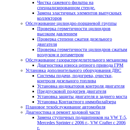
Чистка сажевого фильтра на
специализированном стенде.
Замена эластичных элементов выпускных
коллекторов
Обслуживание цилиндро-поршневой группы
Проверка герметичности цилиндров
высоким давлением
Проверка степени сжатия дизельного
двигателя
Проверка герметичности цилиндров сжатым
воздухом и ротаметром
Обслуживание газораспределительного механизма
Диагностика износа цепного привода ГРМ
Установка дополнительного оборудования ДВС
Системы подачи, подогрева, очистки,
контроля дизельного топлива
Установка индикаторов контроля двигателя
Предпусковой подогрев двигателя
Установка защиты двигателя и заднего моста
Установка Контактного иммобилайзера
Плановое техобслуживание автомобиля
Диагностика и ремонт ходовой части
Замена ступичных подшипников на VW Т-5,
Mercedes Sprinter c 2006 г., VW Crafter с 2006
г.