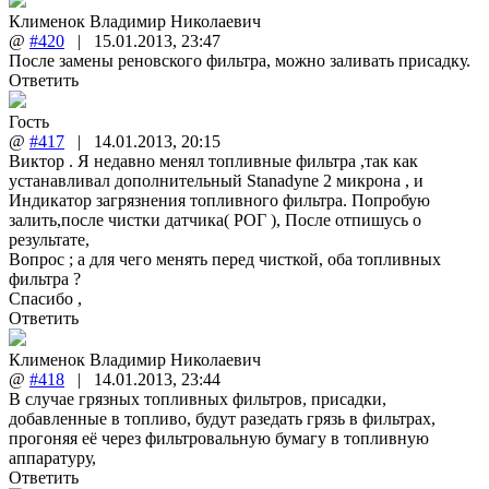
Клименок Владимир Николаевич
@
#420
|
15.01.2013
,
23:47
После замены реновского фильтра, можно заливать присадку.
Ответить
Гость
@
#417
|
14.01.2013
,
20:15
Виктор . Я недавно менял топливные фильтра ,так как
устанавливал дополнительный Stanadyne 2 микрона , и
Индикатор загрязнения топливного фильтра. Попробую
залить,после чистки датчика( РОГ ), После отпишусь о
результате,
Вопрос ; а для чего менять перед чисткой, оба топливных
фильтра ?
Спасибо ,
Ответить
Клименок Владимир Николаевич
@
#418
|
14.01.2013
,
23:44
В случае грязных топливных фильтров, присадки,
добавленные в топливо, будут разедать грязь в фильтрах,
прогоняя её через фильтровальную бумагу в топливную
аппаратуру,
Ответить