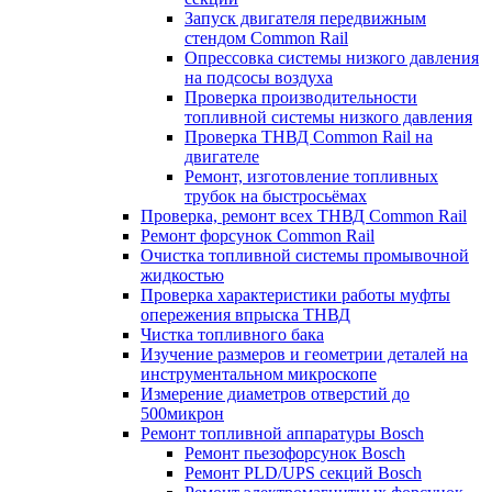
Запуск двигателя передвижным
стендом Common Rail
Опрессовка системы низкого давления
на подсосы воздуха
Проверка производительности
топливной системы низкого давления
​Проверка ТНВД Common Rail на
двигателе
Ремонт, изготовление топливных
трубок на быстросьёмах
Проверка, ремонт всех ТНВД Common Rail
Ремонт форсунок Common Rail
Очистка топливной системы промывочной
жидкостью
Проверка характеристики работы муфты
опережения впрыска ТНВД
Чистка топливного бака
Изучение размеров и геометрии деталей на
инструментальном микроскопе
Измерение диаметров отверстий до
500микрон
Ремонт топливной аппаратуры Bosch
Ремонт пьезофорсунок Bosch
Ремонт PLD/UPS секций Bosch