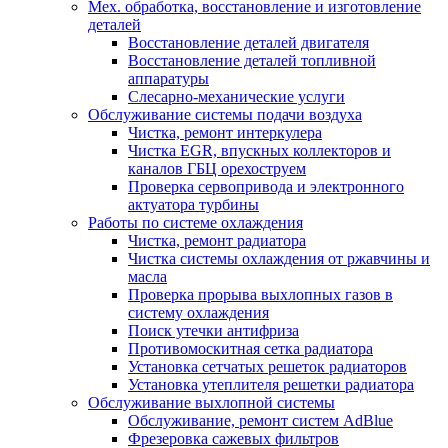
Мех. обработка, восстановление и изготовление
деталей
Восстановление деталей двигателя
Восстановление деталей топливной
аппаратуры
Слесарно-механические услуги
Обслуживание системы подачи воздуха
Чистка, ремонт интеркулера
Чистка EGR, впускных коллекторов и
каналов ГБЦ орехоструем
Проверка сервопривода и электронного
актуатора турбины
Работы по системе охлаждения
Чистка, ремонт радиатора
Чистка системы охлаждения от ржавчины и
масла
Проверка прорыва выхлопных газов в
систему охлаждения
Поиск утечки антифриза
Противомоскитная сетка радиатора
Установка сетчатых решеток радиаторов
Установка утеплителя решетки радиатора
Обслуживание выхлопной системы
Обслуживание, ремонт систем AdBlue
Фрезеровка сажевых фильтров