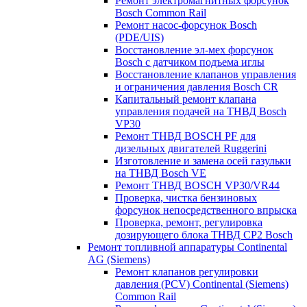
Ремонт электромагнитных форсунок
Bosch Common Rail
Ремонт насос-форсунок Bosch
(PDE/UIS)
Восстановление эл-мех форсунок
Bosch с датчиком подъема иглы
Восстановление клапанов управления
и ограничения давления Bosch CR
Капитальный ремонт клапана
управления подачей на ТНВД Bosch
VP30
Ремонт ТНВД BOSCH PF для
дизельных двигателей Ruggerini
Изготовление и замена осей газульки
на ТНВД Bosch VE
Ремонт ТНВД BOSCH VP30/VR44
Проверка, чистка бензиновых
форсунок непосредственного впрыска
Проверка, ремонт, регулировка
дозирующего блока ТНВД CP2 Bosch
Ремонт топливной аппаратуры Continental
AG (Siemens)
Ремонт клапанов регулировки
давления (PCV) Continental (Siemens)
Common Rail