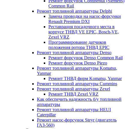
Ремонт форсунок Continental (Siemens)
Common Rail
Ремонт топливной аппаратуры Delphi
Замена проводки на насос-форсунки
Renault Premium DXI
Реставрация посадочного места в
корпусе ТНВД VE EPIC, Bosch-VE,
Zexel VRZ
Программирование датчиков
положения ротора ТНВД EPIC
Ремонт топливной аппаратуры Denso
Ремонт форсунок Denso Common Rail
Ремонт форсунок Denso Piezo
Ремонт топливной аппаратуры Komatsu,
Yanmar
Ремонт ТНВД фирм Komatsu, Yanmar
Ремонт топливной аппаратуры Cummins
Ремонт топливной аппаратуры Zexel
Ремонт ТНВД Zexel VRZ
Как обеспечить надежность б/у топливной
аппаратуры
Ремонт топливной аппаратуры HEUI
Caterpillar
Ремонт насос-форсунок Steyr (двигатель
ГАЗ-560)