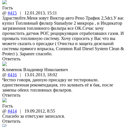
Гость
@
#415
|
12.01.2013
,
15:11
Здраствуйте.Меня зовут Виктор авто Рено Трафик 2,5dci.У вас
купил Топливный фильтр Stanadyne 2 микрора , и Индикатор
загрязнения топливного фильтра все ОК.Сечас хочу
прочистить датчик РОГ, рециркуляции отработавших газов. И
промыть топливную систему. Хочу спросить у Вас что вы
можете сказать о присадке ( Очистка и защита дизельной
системы прямого впрыска, Common Rail Diesel System Clean &
Protect ). Заранее спасибо.
Ответить
Клименок Владимир Николаевич
@
#416
|
13.01.2013
,
18:02
Честно говоря, данную присадку не тестировали.
единственная рекомендация, это заливать её в бак, после
замены обеих топливных фильтров.
Ответить
Гость
@
#414
|
19.09.2012
,
8:55
Спасибо за ответ,уже записался.
Ответить