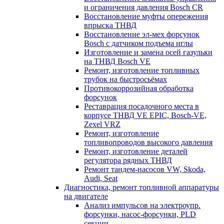
и ограничения давления Bosch CR
Восстановление муфты опережения
впрыска ТНВД
Восстановление эл-мех форсунок
Bosch с датчиком подъема иглы
Изготовление и замена осей газульки
на ТНВД Bosch VE
Ремонт, изготовление топливных
трубок на быстросьёмах
Противокоррозийная обработка
форсунок
Реставрация посадочного места в
корпусе ТНВД VE EPIC, Bosch-VE,
Zexel VRZ
Ремонт, изготовление
топливопроводов высокого давления
Ремонт, изготовление деталей
регулятора рядных ТНВД
Ремонт тандем-насосов VW, Skoda,
Audi, Seat
Диагностика, ремонт топливной аппаратуры
на двигателе
Анализ импульсов на электроупр.
форсунки, насос-форсунки, PLD
секции