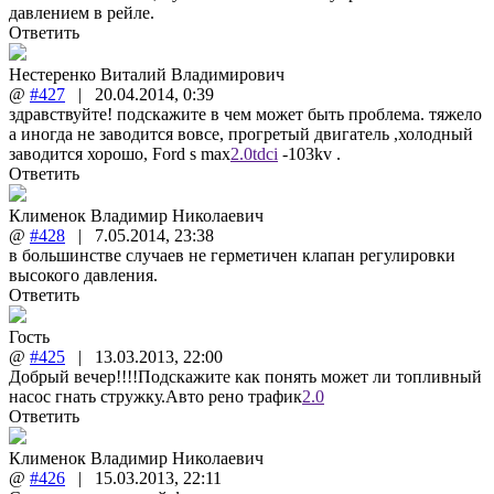
давлением в рейле.
Ответить
Нестеренко Виталий Владимирович
@
#427
|
20.04.2014
,
0:39
здравствуйте! подскажите в чем может быть проблема. тяжело
а иногда не заводится вовсе, прогретый двигатель ,холодный
заводится хорошо, Ford s max
2.0tdci
-103kv .
Ответить
Клименок Владимир Николаевич
@
#428
|
7.05.2014
,
23:38
в большинстве случаев не герметичен клапан регулировки
высокого давления.
Ответить
Гость
@
#425
|
13.03.2013
,
22:00
Добрый вечер!!!!Подскажите как понять может ли топливный
насос гнать стружку.Авто рено трафик
2.0
Ответить
Клименок Владимир Николаевич
@
#426
|
15.03.2013
,
22:11