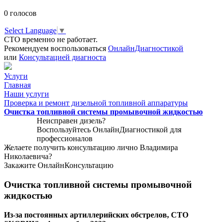
0
голосов
Select Language
▼
СТО временно не работает.
Рекомендуем воспользоваться
ОнлайнДиагностикой
или
Консультацией диагноста
Услуги
Главная
Наши услуги
Проверка и ремонт дизельной топливной аппаратуры
Очистка топливной системы промывочной жидкостью
Неисправен дизель?
Воспользуйтесь
ОнлайнДиагностикой
для
профессионалов
Желаете получить консультацию лично Владимира
Николаевича?
Закажите
ОнлайнКонсультацию
Очистка топливной системы промывочной
жидкостью
Из-за постоянных артиллерийских обстрелов, СТО