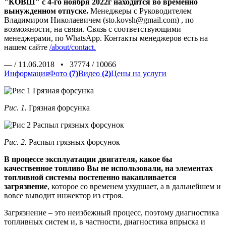
"КОВШ" с 4-го ноября 2022г находится во временно
вынужденном отпуске.
Менеджеры с Руководителем
Владимиром Николаевичем (sto.kovsh@gmail.com) , по
возможности, на связи. Связь с соответствующими
менеджерами, по WhatsApp. Контакты менеджеров есть на
нашем сайте
/about/contact.
—
/
11.06.2018
•
37774
/
10066
Информация
Фото
(7)
Видео
(2)
Цены на услуги
Рис. 1.
Грязная форсунка
Рис. 2.
Распыл грязных форсунок
В процессе эксплуатации двигателя, какое бы
качественное топливо Вы не использовали, на элементах
топливной системы постепенно накапливается
загрязнение
, которое со временем ухудшает, а в дальнейшем и
вовсе выводит инжектор из строя.
Загрязнение – это неизбежный процесс
, поэтому диагностика
топливных систем и, в частности, диагностика впрыска и