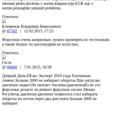
rabotaet ploho,davlenia v norme,klapana toje,EGR toje v
norme,pomoghite ustraniti problemu.
Ответить
Клименок Владимир Николаевич
@
#7102
|
12.02.2015
,
17:23
Форсунки очень капризные, нужно проверять по тестпланам.
а также баланс по циллиндрам на холостых.
Ответить
Гость
@
#6660
|
7.01.2015
,
16:58
Добрый День.ПЕжо Эксперт 2010 года.Топливная
сименс.Больше 2000 не набирает обороты.При нагрузке
давление падает.Не хватает топлива.(давления)Если это
форсунки делаете ли ремонт форсунок сисенс.Менял
Регулятор давления давление появилось стал набирать
обороты но потом через два дня опять больше 2000 не
набирает