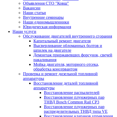
Объявления СТО "Ковш"
Вакансии
Наши статьи
Внутренние семинары
Наши единомышленники
Юридическая информация
Наши услуги
Обслуживание двигателей внутреннего сгорания
Капитальный ремонт двигателя
Высверливание обломанных болтов и
шпилек на двигателе
Демонтаж приржавевших форсунок, свечей
накаливания
Мойка двигателя, моторного отсека,
обработка консервантом
Проверка и ремонт дизельной топливной
аппаратуры
Восстановление деталей топливной
аппаратуры
Восстановление распылителей
Восстановление плунжерных пар
ТНВД Bosch Common Rail CP3
Восстановление плунжерных пар
распределительных ТНВД типа VE
Восстановление клапанов управления