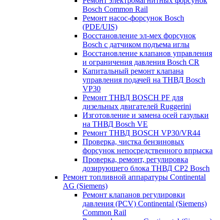
Ремонт электромагнитных форсунок
Bosch Common Rail
Ремонт насос-форсунок Bosch
(PDE/UIS)
Восстановление эл-мех форсунок
Bosch с датчиком подъема иглы
Восстановление клапанов управления
и ограничения давления Bosch CR
Капитальный ремонт клапана
управления подачей на ТНВД Bosch
VP30
Ремонт ТНВД BOSCH PF для
дизельных двигателей Ruggerini
Изготовление и замена осей газульки
на ТНВД Bosch VE
Ремонт ТНВД BOSCH VP30/VR44
Проверка, чистка бензиновых
форсунок непосредственного впрыска
Проверка, ремонт, регулировка
дозирующего блока ТНВД CP2 Bosch
Ремонт топливной аппаратуры Continental
AG (Siemens)
Ремонт клапанов регулировки
давления (PCV) Continental (Siemens)
Common Rail