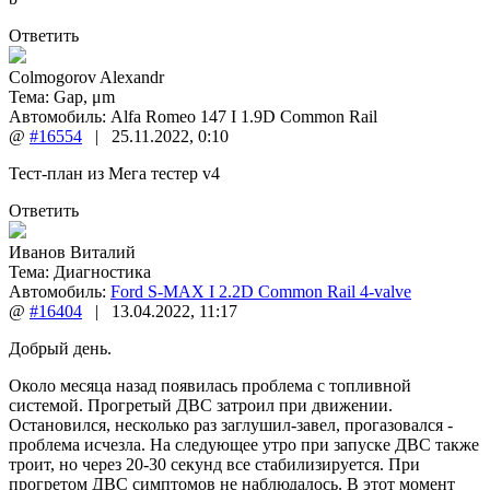
Ответить
Colmogorov Alexandr
Тема:
Gap, μm
Автомобиль: Alfa Romeo 147 I 1.9D Common Rail
@
#16554
|
25.11.2022
,
0:10
Тест-план из Мега тестер v4
Ответить
Иванов Виталий
Тема:
Диагностика
Автомобиль:
Ford S-MAX I 2.2D Common Rail 4-valve
@
#16404
|
13.04.2022
,
11:17
Добрый день.
Около месяца назад появилась проблема с топливной
системой. Прогретый ДВС затроил при движении.
Остановился, несколько раз заглушил-завел, прогазовался -
проблема исчезла. На следующее утро при запуске ДВС также
троит, но через 20-30 секунд все стабилизируется. При
прогретом ДВС симптомов не наблюдалось. В этот момент