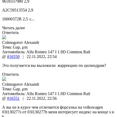
9659337980 2,9
A2C59513554 2,9
16600372R 2,5 ±...
Читать далее
Ответить
Colmogorov Alexandr
Тема:
Gap, μm
Автомобиль: Alfa Romeo 147 I 1.9D Common Rail
@
#16550
|
22.11.2022
,
22:54
Это получается вы выложили коррекцию по цилиндрам?
Ответить
Colmogorov Alexandr
Тема:
Gap, μm
Автомобиль: Alfa Romeo 147 I 1.9D Common Rail
@
#16551
|
22.11.2022
,
22:56
А вы не в курсе чем отличается форсунка на volkswagen
03l130277s от 03l130277b меня интересует индекс на конце s и
b