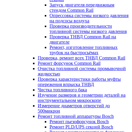
Запуск двигателя передвижным
стендом Common Rail
Опрессовка системы низкого давления
на подсосы воздуха
Проверка производительности
топливной системы низкого давления
​Проверка ТНВД Common Rail на
двигателе
Ремонт, изготовление топливных
трубок на быстросьёмах
Проверка, ремонт всех ТНВД Common Rail
Ремонт форсунок Common Rail
Очистка топливной системы промывочной
жидкостью
Проверка характеристики работы муфты
опережения впрыска ТНВД
Чистка топливного бака
Изучение размеров и геометрии деталей на
инструментальном микроскопе
Измерение диаметров отверстий до
500микрон
Ремонт топливной аппаратуры Bosch
Ремонт пьезофорсунок Bosch
Ремонт PLD/UPS секций Bosch