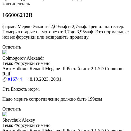
континенталь
166006212R
фирме. Меряю ёмкость: 2,69мкф и 2,7мкф. Грешил на тестер.
Померял старые на моторе: от 3,7 до 3,95мкф. Это нормальные
новые форсунки или возвращать продавцу
Ответить
Colmogorov Alexandr
Тема:
Форсунки сименс
Автомобиль: Renault Megane III Рестайлинг 2 1.5D Common
Rail
@
#16744
|
8.10.2023
,
20:01
Эта Ёмкость норм.
Надо мерить сопротивление должно быть 199ком
Ответить
Shevchuk Alexey
Тема:
Форсунки сименс
Автомобиль: Renault Megane III Рестайлинг 2 1.5D Common