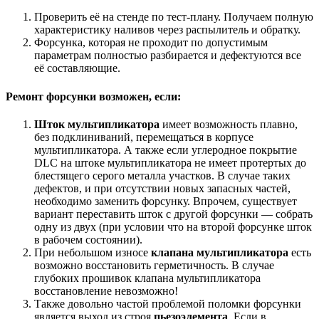
Проверить её на стенде по тест-плану. Получаем полную
характеристику наливов через распылитель и обратку.
Форсунка, которая не проходит по допустимым
параметрам полностью разбирается и дефектуются все
её составляющие.
Ремонт форсунки возможен, если:
Шток мультипликатора
имеет возможность плавно,
без подклиниваний, перемещаться в корпусе
мультипликатора. А также если углеродное покрытие
DLC на штоке мультипликатора не имеет протертых до
блестящего серого металла участков. В случае таких
дефектов, и при отсутствии новых запасных частей,
необходимо заменить форсунку. Впрочем, существует
вариант переставить шток c другой форсунки — собрать
одну из двух (при условии что на второй форсунке шток
в рабочем состоянии).
При небольшом износе
клапана мультипликатора
есть
возможно восстановить герметичность. В случае
глубоких прошивок клапана мультипликатора
восстановление невозможно!
Также довольно частой проблемой поломки форсунки
является выход из строя
пьезоэлемента
. Если в