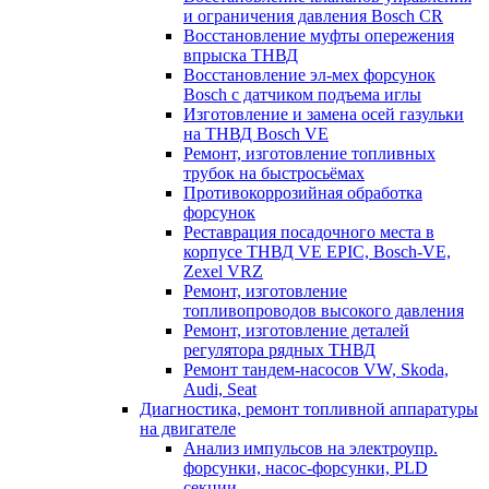
и ограничения давления Bosch CR
Восстановление муфты опережения
впрыска ТНВД
Восстановление эл-мех форсунок
Bosch с датчиком подъема иглы
Изготовление и замена осей газульки
на ТНВД Bosch VE
Ремонт, изготовление топливных
трубок на быстросьёмах
Противокоррозийная обработка
форсунок
Реставрация посадочного места в
корпусе ТНВД VE EPIC, Bosch-VE,
Zexel VRZ
Ремонт, изготовление
топливопроводов высокого давления
Ремонт, изготовление деталей
регулятора рядных ТНВД
Ремонт тандем-насосов VW, Skoda,
Audi, Seat
Диагностика, ремонт топливной аппаратуры
на двигателе
Анализ импульсов на электроупр.
форсунки, насос-форсунки, PLD
секции