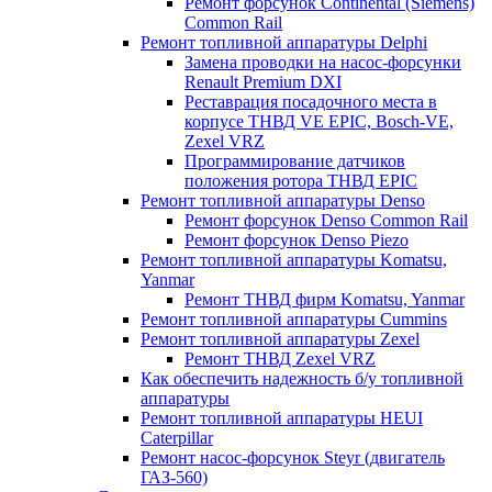
Ремонт форсунок Continental (Siemens)
Common Rail
Ремонт топливной аппаратуры Delphi
Замена проводки на насос-форсунки
Renault Premium DXI
Реставрация посадочного места в
корпусе ТНВД VE EPIC, Bosch-VE,
Zexel VRZ
Программирование датчиков
положения ротора ТНВД EPIC
Ремонт топливной аппаратуры Denso
Ремонт форсунок Denso Common Rail
Ремонт форсунок Denso Piezo
Ремонт топливной аппаратуры Komatsu,
Yanmar
Ремонт ТНВД фирм Komatsu, Yanmar
Ремонт топливной аппаратуры Cummins
Ремонт топливной аппаратуры Zexel
Ремонт ТНВД Zexel VRZ
Как обеспечить надежность б/у топливной
аппаратуры
Ремонт топливной аппаратуры HEUI
Caterpillar
Ремонт насос-форсунок Steyr (двигатель
ГАЗ-560)