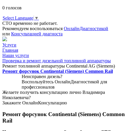
0
голосов
Select Language
▼
СТО временно не работает.
Рекомендуем воспользоваться
ОнлайнДиагностикой
или
Консультацией диагноста
Услуги
Главная
Наши услуги
Проверка и ремонт дизельной топливной аппаратуры
Ремонт топливной аппаратуры Continental AG (Siemens)
Ремонт форсунок Continental (Siemens) Common Rail
Неисправен дизель?
Воспользуйтесь
ОнлайнДиагностикой
для
профессионалов
Желаете получить консультацию лично Владимира
Николаевича?
Закажите
ОнлайнКонсультацию
Ремонт форсунок Continental (Siemens) Common
Rail