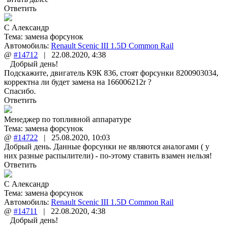
Ответить
С Александр
Тема:
замена форсунок
Автомобиль:
Renault Scenic III 1.5D Common Rail
@
#14712
|
22.08.2020
,
4:38
Добрый день!
Подскажите, двигатель К9К 836, стоят форсунки 8200903034,
корректна ли будет замена на 166006212r ?
Спасибо.
Ответить
Менеджер по топливной аппаратуре
Тема:
замена форсунок
@
#14722
|
25.08.2020
,
10:03
Добрый день. Данные форсунки не являются аналогами ( у
них разные распылители) - по-этому ставить взамен нельзя!
Ответить
С Александр
Тема:
замена форсунок
Автомобиль:
Renault Scenic III 1.5D Common Rail
@
#14711
|
22.08.2020
,
4:38
Добрый день!