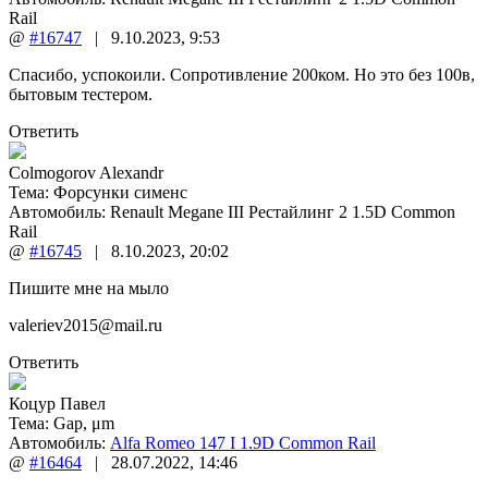
Rail
@
#16747
|
9.10.2023
,
9:53
Спасибо, успокоили. Сопротивление 200ком. Но это без 100в,
бытовым тестером.
Ответить
Colmogorov Alexandr
Тема:
Форсунки сименс
Автомобиль: Renault Megane III Рестайлинг 2 1.5D Common
Rail
@
#16745
|
8.10.2023
,
20:02
Пишите мне на мыло
valeriev2015@mail.ru
Ответить
Коцур Павел
Тема:
Gap, μm
Автомобиль:
Alfa Romeo 147 I 1.9D Common Rail
@
#16464
|
28.07.2022
,
14:46