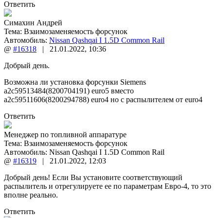
Ответить
Симахин Андрей
Тема:
Взаимозаменяемость форсунок
Автомобиль:
Nissan Qashqai I 1.5D Common Rail
@
#16318
|
21.01.2022
,
10:36
Добрый день.
Возможна ли установка форсунки Siemens
a2c59513484(8200704191) euro5 вместо
a2c59511606(8200294788) euro4 но с распылителем от euro4
Ответить
Менеджер по топливной аппаратуре
Тема:
Взаимозаменяемость форсунок
Автомобиль: Nissan Qashqai I 1.5D Common Rail
@
#16319
|
21.01.2022
,
12:03
Добрый день! Если Вы установите соответствующий
распылитель и отрегулируете ее по параметрам Евро-4, то это
вполне реально.
Ответить