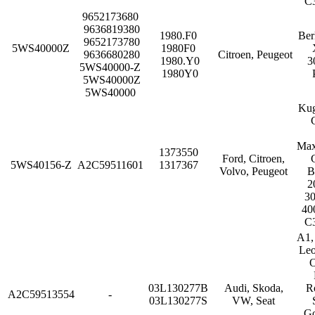
C
9652173680
9636819380
1980.F0
Ber
9652173780
5WS40000Z
1980F0
9636680280
Citroen, Peugeot
1980.Y0
3
5WS40000-Z
1980Y0
5WS40000Z
5WS40000
Kug
Max
1373550
Ford, Citroen,
5WS40156-Z
A2C59511601
1317367
Volvo, Peugeot
B
2
30
40
C
A1, 
Leo
O
03L130277B
Audi, Skoda,
R
A2C59513554
-
03L130277S
VW, Seat
Go