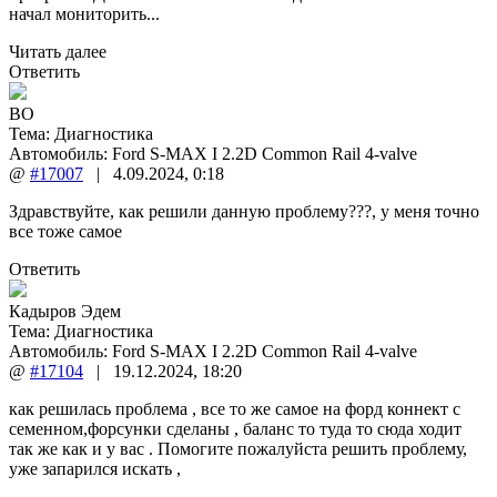
начал мониторить...
Читать далее
Ответить
ВО
Тема:
Диагностика
Автомобиль: Ford S-MAX I 2.2D Common Rail 4-valve
@
#17007
|
4.09.2024
,
0:18
Здравствуйте, как решили данную проблему???, у меня точно
все тоже самое
Ответить
Кадыров Эдем
Тема:
Диагностика
Автомобиль: Ford S-MAX I 2.2D Common Rail 4-valve
@
#17104
|
19.12.2024
,
18:20
как решилась проблема , все то же самое на форд коннект с
семенном,форсунки сделаны , баланс то туда то сюда ходит
так же как и у вас . Помогите пожалуйста решить проблему,
уже запарился искать ,