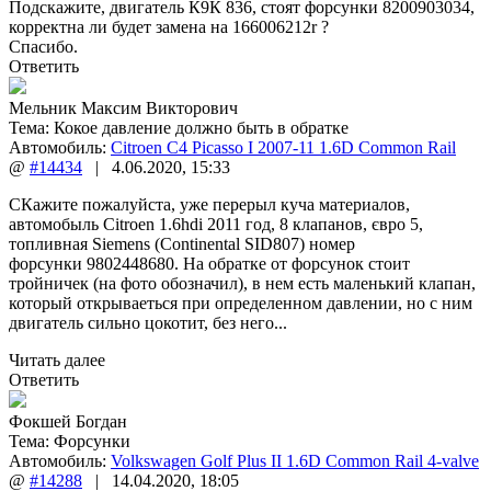
Подскажите, двигатель К9К 836, стоят форсунки 8200903034,
корректна ли будет замена на 166006212r ?
Спасибо.
Ответить
Мельник Максим Викторович
Тема:
Кокое давление должно быть в обратке
Автомобиль:
Citroen C4 Picasso I 2007-11 1.6D Common Rail
@
#14434
|
4.06.2020
,
15:33
СКажите пожалуйста, уже перерыл куча материалов,
автомобыль Citroen 1.6hdi 2011 год, 8 клапанов, євро 5,
топливная Siemens (Continental SID807) номер
форсунки 9802448680. На обратке от форсунок стоит
тройничек (на фото обозначил), в нем есть маленький клапан,
который открываеться при определенном давлении, но с ним
двигатель сильно цокотит, без него...
Читать далее
Ответить
Фокшей Богдан
Тема:
Форсунки
Автомобиль:
Volkswagen Golf Plus II 1.6D Common Rail 4-valve
@
#14288
|
14.04.2020
,
18:05