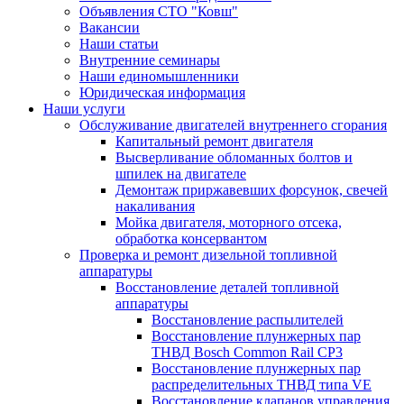
Объявления СТО "Ковш"
Вакансии
Наши статьи
Внутренние семинары
Наши единомышленники
Юридическая информация
Наши услуги
Обслуживание двигателей внутреннего сгорания
Капитальный ремонт двигателя
Высверливание обломанных болтов и
шпилек на двигателе
Демонтаж приржавевших форсунок, свечей
накаливания
Мойка двигателя, моторного отсека,
обработка консервантом
Проверка и ремонт дизельной топливной
аппаратуры
Восстановление деталей топливной
аппаратуры
Восстановление распылителей
Восстановление плунжерных пар
ТНВД Bosch Common Rail CP3
Восстановление плунжерных пар
распределительных ТНВД типа VE
Восстановление клапанов управления