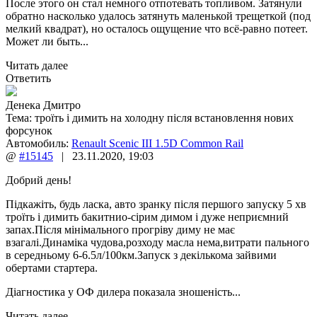
После этого он стал немного отпотевать топливом. Затянули
обратно насколько удалось затянуть маленькой трещеткой (под
мелкий квадрат), но осталось ощущение что всё-равно потеет.
Может ли быть...
Читать далее
Ответить
Денека Дмитро
Тема:
троїть і димить на холодну після встановлення нових
форсунок
Автомобиль:
Renault Scenic III 1.5D Common Rail
@
#15145
|
23.11.2020
,
19:03
Добрий день!
Підкажіть, будь ласка, авто зранку після першого запуску 5 хв
троїть і димить бакитнио-сірим димом і дуже неприємний
запах.Після мінімального прогріву диму не має
взагалі.Динаміка чудова,розходу масла нема,витрати пального
в середньому 6-6.5л/100км.Запуск з декількома зайвими
обертами стартера.
Діагностика у ОФ дилера показала зношеність...
Читать далее