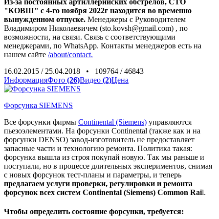
Из-за постоянных артиллерийских обстрелов, СТО
"КОВШ" с 4-го ноября 2022г находится во временно
вынужденном отпуске.
Менеджеры с Руководителем
Владимиром Николаевичем (sto.kovsh@gmail.com) , по
возможности, на связи. Связь с соответствующими
менеджерами, по WhatsApp. Контакты менеджеров есть на
нашем сайте
/about/contact.
16.02.2015
/
25.04.2018
•
109764
/
46843
Информация
Фото
(26)
Видео
(2)
Цена
Форсунка SIEMENS
Все форсунки фирмы
Continental (Siemens)
управляются
пьезоэлементами. На форсунки Continental (также как и на
форсунки DENSO) завод-изготовитель не предоставляет
запасные части и технологию ремонта. Политика такая:
форсунка вышла из строя покупай новую. Так мы раньше и
поступали, но в процессе длительных экспериментов, снимая
с новых форсунок тест-планы и параметры, и теперь
предлагаем услуги проверки, регулировки и ремонта
форсунок всех систем Continental (Siemens) Common Rai
l.
Чтобы определить состояние форсунки, требуется: