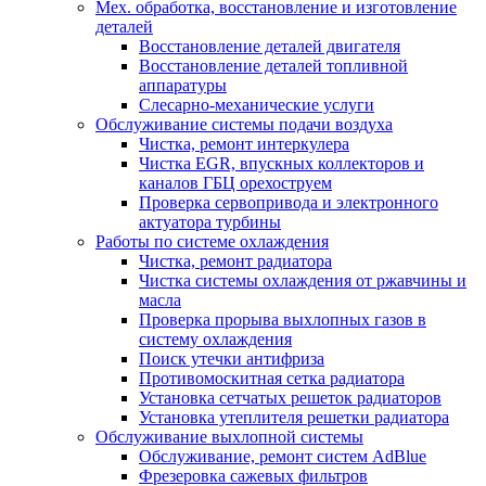
Мех. обработка, восстановление и изготовление
деталей
Восстановление деталей двигателя
Восстановление деталей топливной
аппаратуры
Слесарно-механические услуги
Обслуживание системы подачи воздуха
Чистка, ремонт интеркулера
Чистка EGR, впускных коллекторов и
каналов ГБЦ орехоструем
Проверка сервопривода и электронного
актуатора турбины
Работы по системе охлаждения
Чистка, ремонт радиатора
Чистка системы охлаждения от ржавчины и
масла
Проверка прорыва выхлопных газов в
систему охлаждения
Поиск утечки антифриза
Противомоскитная сетка радиатора
Установка сетчатых решеток радиаторов
Установка утеплителя решетки радиатора
Обслуживание выхлопной системы
Обслуживание, ремонт систем AdBlue
Фрезеровка сажевых фильтров