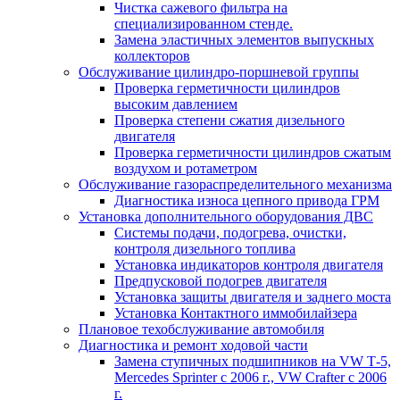
Чистка сажевого фильтра на
специализированном стенде.
Замена эластичных элементов выпускных
коллекторов
Обслуживание цилиндро-поршневой группы
Проверка герметичности цилиндров
высоким давлением
Проверка степени сжатия дизельного
двигателя
Проверка герметичности цилиндров сжатым
воздухом и ротаметром
Обслуживание газораспределительного механизма
Диагностика износа цепного привода ГРМ
Установка дополнительного оборудования ДВС
Системы подачи, подогрева, очистки,
контроля дизельного топлива
Установка индикаторов контроля двигателя
Предпусковой подогрев двигателя
Установка защиты двигателя и заднего моста
Установка Контактного иммобилайзера
Плановое техобслуживание автомобиля
Диагностика и ремонт ходовой части
Замена ступичных подшипников на VW Т-5,
Mercedes Sprinter c 2006 г., VW Crafter с 2006
г.