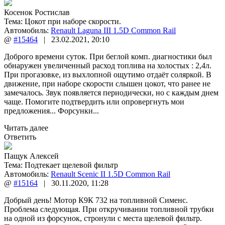
Косенок Ростислав
Тема:
Цокот при наборе скорости.
Автомобиль:
Renault Laguna III 1.5D Common Rail
@
#15464
|
23.02.2021
,
20:10
Доброго времени суток. При беглой комп. диагностики был
обнаружен увеличенный расход топлива на холостых : 2,4л.
При прогазовке, из выхлопной ощутимо отдаёт соляркой. В
движение, при наборе скорости слышен цокот, что ранее не
замечалось. Звук появляется периодически, но с каждым днем
чаще. Помогите подтвердить или опровергнуть мои
предложения... Форсунки...
Читать далее
Ответить
Пащук Алексей
Тема:
Подтекает щелевой фильтр
Автомобиль:
Renault Scenic II 1.5D Common Rail
@
#15164
|
30.11.2020
,
11:28
Добрый день! Мотор К9К 732 на топливной Сименс.
Проблема следующая. При откручивании топливной трубки
на одной из форсунок, стронули с места щелевой фильтр.