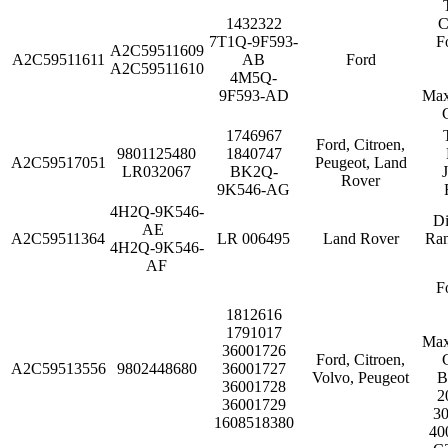
1432322
C
7T1Q-9F593-
F
A2C59511609
A2C59511611
AB
Ford
A2C59511610
4M5Q-
9F593-AD
Max
1746967
Ford, Citroen,
9801125480
1840747
A2C59517051
Peugeot, Land
LR032067
BK2Q-
Rover
9K546-AG
4H2Q-9K546-
Di
AE
A2C59511364
LR 006495
Land Rover
Ran
4H2Q-9K546-
AF
F
1812616
1791017
Max
36001726
Ford, Citroen,
A2C59513556
9802448680
36001727
Volvo, Peugeot
B
36001728
2
36001729
30
1608518380
40