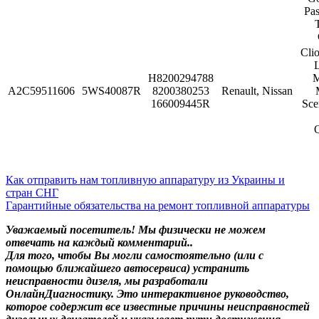
Pas
Cli
H8200294788
M
A2C59511606
5WS40087R
8200380253
Renault, Nissan
166009445R
Sce
Как отправить нам топливную аппаратуру из Украины и
стран СНГ
Гарантийные обязательства на ремонт топливной аппаратуры
Уважаемый посетитель! Мы
физически не можем
отвечать на каждый комментарий.
.
Для того, чтобы Вы могли самостоятельно (или с
помощью ближайшего автосервиса) устранить
неисправности дизеля, мы разработали
ОнлайнДиагностику. Это интерактивное руководство,
которое содержит все известные причины неисправностей