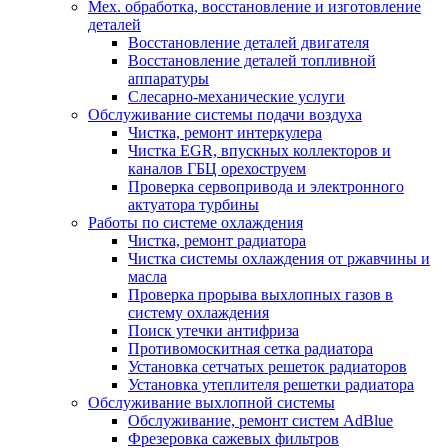
Мех. обработка, восстановление и изготовление
деталей
Восстановление деталей двигателя
Восстановление деталей топливной
аппаратуры
Слесарно-механические услуги
Обслуживание системы подачи воздуха
Чистка, ремонт интеркулера
Чистка EGR, впускных коллекторов и
каналов ГБЦ орехоструем
Проверка сервопривода и электронного
актуатора турбины
Работы по системе охлаждения
Чистка, ремонт радиатора
Чистка системы охлаждения от ржавчины и
масла
Проверка прорыва выхлопных газов в
систему охлаждения
Поиск утечки антифриза
Противомоскитная сетка радиатора
Установка сетчатых решеток радиаторов
Установка утеплителя решетки радиатора
Обслуживание выхлопной системы
Обслуживание, ремонт систем AdBlue
Фрезеровка сажевых фильтров