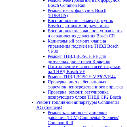
Ремонт электромагнитных форсунок
Bosch Common Rail
Ремонт насос-форсунок Bosch
(PDE/UIS)
Восстановление эл-мех форсунок
Bosch с датчиком подъема иглы
Восстановление клапанов управления
и ограничения давления Bosch CR
Капитальный ремонт клапана
управления подачей на ТНВД Bosch
VP30
Ремонт ТНВД BOSCH PF для
дизельных двигателей Ruggerini
Изготовление и замена осей газульки
на ТНВД Bosch VE
Ремонт ТНВД BOSCH VP30/VR44
Проверка, чистка бензиновых
форсунок непосредственного впрыска
Проверка, ремонт, регулировка
дозирующего блока ТНВД CP2 Bosch
Ремонт топливной аппаратуры Continental
AG (Siemens)
Ремонт клапанов регулировки
давления (PCV) Continental (Siemens)
Common Rail