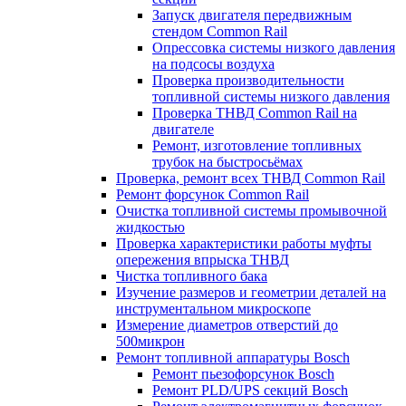
Запуск двигателя передвижным
стендом Common Rail
Опрессовка системы низкого давления
на подсосы воздуха
Проверка производительности
топливной системы низкого давления
​Проверка ТНВД Common Rail на
двигателе
Ремонт, изготовление топливных
трубок на быстросьёмах
Проверка, ремонт всех ТНВД Common Rail
Ремонт форсунок Common Rail
Очистка топливной системы промывочной
жидкостью
Проверка характеристики работы муфты
опережения впрыска ТНВД
Чистка топливного бака
Изучение размеров и геометрии деталей на
инструментальном микроскопе
Измерение диаметров отверстий до
500микрон
Ремонт топливной аппаратуры Bosch
Ремонт пьезофорсунок Bosch
Ремонт PLD/UPS секций Bosch