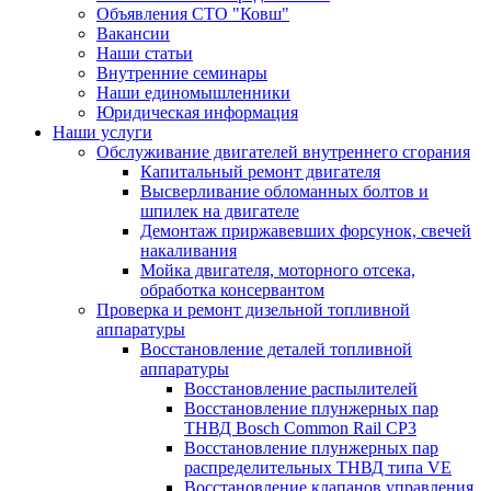
Объявления СТО "Ковш"
Вакансии
Наши статьи
Внутренние семинары
Наши единомышленники
Юридическая информация
Наши услуги
Обслуживание двигателей внутреннего сгорания
Капитальный ремонт двигателя
Высверливание обломанных болтов и
шпилек на двигателе
Демонтаж приржавевших форсунок, свечей
накаливания
Мойка двигателя, моторного отсека,
обработка консервантом
Проверка и ремонт дизельной топливной
аппаратуры
Восстановление деталей топливной
аппаратуры
Восстановление распылителей
Восстановление плунжерных пар
ТНВД Bosch Common Rail CP3
Восстановление плунжерных пар
распределительных ТНВД типа VE
Восстановление клапанов управления