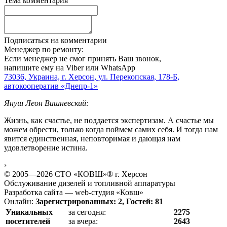
Тема комментария
Подписаться на комментарии
Менеджер по ремонту:
Если менеджер не смог принять Ваш звонок,
напишите ему на Viber или WhatsApp
73036, Украина, г. Херсон, ул. Перекопская, 178-Б,
автокооператив «Днепр-1»
Януш Леон Вишневский:
Жизнь, как счастье, не поддается экспертизам. А счастье мы
можем обрести, только когда поймем самих себя. И тогда нам
явится единственная, неповторимая и дающая нам
удовлетворение истина.
›
© 2005—2026 СТО «КОВШ»® г. Херсон
Обслуживание дизелей и топливной аппаратуры
Разработка сайта — web-студия «Ковш»
Онлайн:
Зарегистрированных: 2, Гостей: 81
Уникальных
за сегодня:
2275
посетителей
за вчера:
2643