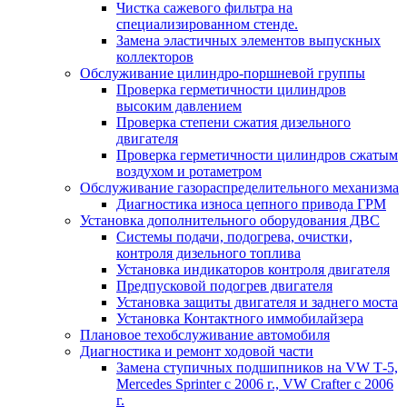
Чистка сажевого фильтра на
специализированном стенде.
Замена эластичных элементов выпускных
коллекторов
Обслуживание цилиндро-поршневой группы
Проверка герметичности цилиндров
высоким давлением
Проверка степени сжатия дизельного
двигателя
Проверка герметичности цилиндров сжатым
воздухом и ротаметром
Обслуживание газораспределительного механизма
Диагностика износа цепного привода ГРМ
Установка дополнительного оборудования ДВС
Системы подачи, подогрева, очистки,
контроля дизельного топлива
Установка индикаторов контроля двигателя
Предпусковой подогрев двигателя
Установка защиты двигателя и заднего моста
Установка Контактного иммобилайзера
Плановое техобслуживание автомобиля
Диагностика и ремонт ходовой части
Замена ступичных подшипников на VW Т-5,
Mercedes Sprinter c 2006 г., VW Crafter с 2006
г.