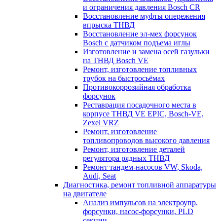
и ограничения давления Bosch CR
Восстановление муфты опережения
впрыска ТНВД
Восстановление эл-мех форсунок
Bosch с датчиком подъема иглы
Изготовление и замена осей газульки
на ТНВД Bosch VE
Ремонт, изготовление топливных
трубок на быстросьёмах
Противокоррозийная обработка
форсунок
Реставрация посадочного места в
корпусе ТНВД VE EPIC, Bosch-VE,
Zexel VRZ
Ремонт, изготовление
топливопроводов высокого давления
Ремонт, изготовление деталей
регулятора рядных ТНВД
Ремонт тандем-насосов VW, Skoda,
Audi, Seat
Диагностика, ремонт топливной аппаратуры
на двигателе
Анализ импульсов на электроупр.
форсунки, насос-форсунки, PLD
секции