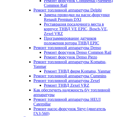
Ремонт форсунок Continental (Siemens)
Common Rail
Ремонт топливной аппаратуры Delphi
Замена проводки на насос-форсунки
Renault Premium DXI
Реставрация посадочного места в
корпусе ТНВД VE EPIC, Bosch-VE,
Zexel VRZ
Программирование датчиков
положения ротора ТНВД EPIC
Ремонт топливной аппаратуры Denso
Ремонт форсунок Denso Common Rail
Ремонт форсунок Denso Piezo
Ремонт топливной аппаратуры Komatsu,
Yanmar
Ремонт ТНВД фирм Komatsu, Yanmar
Ремонт топливной аппаратуры Cummins
Ремонт топливной аппаратуры Zexel
Ремонт ТНВД Zexel VRZ
Как обеспечить надежность б/у топливной
аппаратуры
Ремонт топливной аппаратуры HEUI
Caterpillar
Ремонт насос-форсунок Steyr (двигатель
ГАЗ-560)