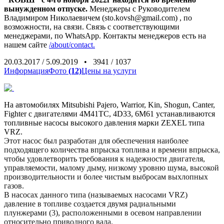
вынужденном отпуске.
Менеджеры с Руководителем
Владимиром Николаевичем (sto.kovsh@gmail.com) , по
возможности, на связи. Связь с соответствующими
менеджерами, по WhatsApp. Контакты менеджеров есть на
нашем сайте
/about/contact.
20.03.2017
/
5.09.2019
•
3941
/
1037
Информация
Фото
(12)
Цены на услуги
На автомобилях Mitsubishi Pajero, Warrior, Kin, Shogun, Canter,
Fighter с двигателями 4M41TC, 4D33, 6M61 устанавливаются
топливные насосы высокого давления марки ZEXEL типа
VRZ.
Этот насос был разработан для обеспечения наиболее
подходящего количества впрыска топлива и времени впрыска,
чтобы удовлетворить требования к надежности двигателя,
управляемости, малому дыму, низкому уровню шума, высокой
производительности и более чистым выбросам выхлопных
газов.
В насосах данного типа (называемых насосами VRZ)
давление в топливе создается двумя радиальными
плунжерами (3), расположенными в осевом направлении
относительно приводного вала.