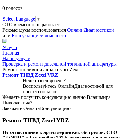
0
голосов
Select Language
▼
СТО временно не работает.
Рекомендуем воспользоваться
ОнлайнДиагностикой
или
Консультацией диагноста
Услуги
Главная
Наши услуги
Проверка и ремонт дизельной топливной аппаратуры
Ремонт топливной аппаратуры Zexel
Ремонт ТНВД Zexel VRZ
Неисправен дизель?
Воспользуйтесь
ОнлайнДиагностикой
для
профессионалов
Желаете получить консультацию лично Владимира
Николаевича?
Закажите
ОнлайнКонсультацию
Ремонт ТНВД Zexel VRZ
Из-за постоянных артиллерийских обстрелов, СТО
"КОВШ" с 4-го ноября 2022г находится во временно