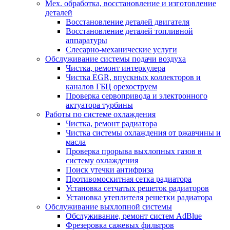
Мех. обработка, восстановление и изготовление
деталей
Восстановление деталей двигателя
Восстановление деталей топливной
аппаратуры
Слесарно-механические услуги
Обслуживание системы подачи воздуха
Чистка, ремонт интеркулера
Чистка EGR, впускных коллекторов и
каналов ГБЦ орехоструем
Проверка сервопривода и электронного
актуатора турбины
Работы по системе охлаждения
Чистка, ремонт радиатора
Чистка системы охлаждения от ржавчины и
масла
Проверка прорыва выхлопных газов в
систему охлаждения
Поиск утечки антифриза
Противомоскитная сетка радиатора
Установка сетчатых решеток радиаторов
Установка утеплителя решетки радиатора
Обслуживание выхлопной системы
Обслуживание, ремонт систем AdBlue
Фрезеровка сажевых фильтров