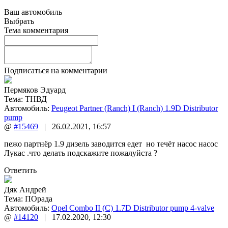
Ваш автомобиль
Выбрать
Тема комментария
Подписаться на комментарии
Пермяков Эдуард
Тема:
ТНВД
Автомобиль:
Peugeot Partner (Ranch) I (Ranch) 1.9D Distributor
pump
@
#15469
|
26.02.2021
,
16:57
пежо партнёр 1.9 дизель заводится едет но течёт насос насос
Лукас .что делать подскажите пожалуйста ?
Ответить
Дяк Андрей
Тема:
ПОрада
Автомобиль:
Opel Combo II (C) 1.7D Distributor pump 4-valve
@
#14120
|
17.02.2020
,
12:30