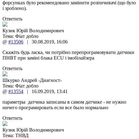
форсунках було рекомендовано замінити розпичивачі (що було
і зроблено).
Ответить
Кузик Юрій Володимирович
Тема:
Фіат добло
@
#13506
|
30.08.2019
,
16:06
Скажіть будь ласка, чи потрібно перепрограмовувати датчики
ПНВТ при заміні блака ECU і імобілайзера
Ответить
Шкурко Андрей -Диагност-
Тема:
Фіат добло
@
#13554
|
16.09.2019
,
13:41
параметры датчика записаны в самом датчике - не нужно
ничего програмировать если все было нормально
Ответить
Кузик Юрій Володимирович
Тема:
ТНВД