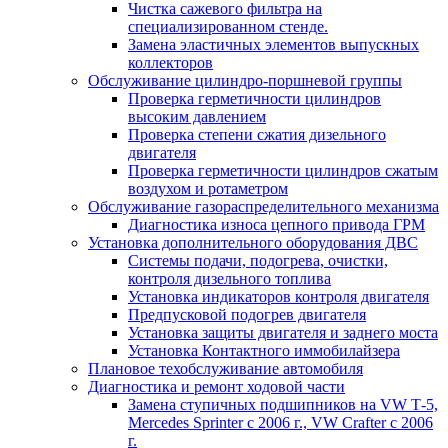
Чистка сажевого фильтра на
специализированном стенде.
Замена эластичных элементов выпускных
коллекторов
Обслуживание цилиндро-поршневой группы
Проверка герметичности цилиндров
высоким давлением
Проверка степени сжатия дизельного
двигателя
Проверка герметичности цилиндров сжатым
воздухом и ротаметром
Обслуживание газораспределительного механизма
Диагностика износа цепного привода ГРМ
Установка дополнительного оборудования ДВС
Системы подачи, подогрева, очистки,
контроля дизельного топлива
Установка индикаторов контроля двигателя
Предпусковой подогрев двигателя
Установка защиты двигателя и заднего моста
Установка Контактного иммобилайзера
Плановое техобслуживание автомобиля
Диагностика и ремонт ходовой части
Замена ступичных подшипников на VW Т-5,
Mercedes Sprinter c 2006 г., VW Crafter с 2006
г.