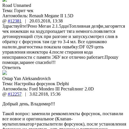
Road Unnamed
Тема:
Горит чек
Автомобиль: Renault Megane II 1.5D
@
#12381
|
20.03.2018
,
13:38
Здраствуйте!Рено Меган 2.1.5дциТопливная делфи,загоряется
чек инжекшн на ходу,пропадает тяга немного.появляется
детонирующий стук при разгоне и запуску.смотрел слив в
обратку с форсунок там где то 3-4 мл. Все одинаково
налили.диагностика показала ошыбку:DF 029 цепь
управления инжектора 4.после стирания кода
неисправности с памяти ЭБУ все отлично работает.Прошу
помощи,заранее спасибо!!!
Ответить
Ostap Yan Aleksandrovich
Тема:
Настройка форсунок Delphi
Автомобиль: Ford Mondeo III Рестайлинг 2.0D
@
#12257
|
3.02.2018
,
15:36
Добрый день, Владимир!!!
Такой вопрос: заменили ремкомплекты форсунок, поставили
все новое и оригинальное (Клапан-
мультипликатор+распылители форсунок), после установления