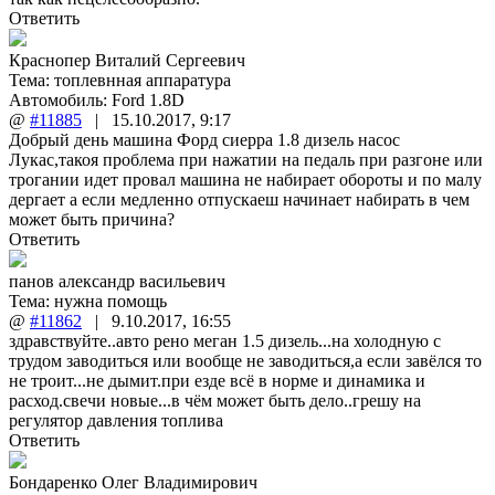
Ответить
Краснопер Виталий Сергеевич
Тема:
топлевнная аппаратура
Автомобиль: Ford 1.8D
@
#11885
|
15.10.2017
,
9:17
Добрый день машина Форд сиерра 1.8 дизель насос
Лукас,такоя проблема при нажатии на педаль при разгоне или
трогании идет провал машина не набирает обороты и по малу
дергает а если медленно отпускаеш начинает набирать в чем
может быть причина?
Ответить
панов александр васильевич
Тема:
нужна помощь
@
#11862
|
9.10.2017
,
16:55
здравствуйте..авто рено меган 1.5 дизель...на холодную с
трудом заводиться или вообще не заводиться,а если завёлся то
не троит...не дымит.при езде всё в норме и динамика и
расход.свечи новые...в чём может быть дело..грешу на
регулятор давления топлива
Ответить
Бондаренко Олег Владимирович