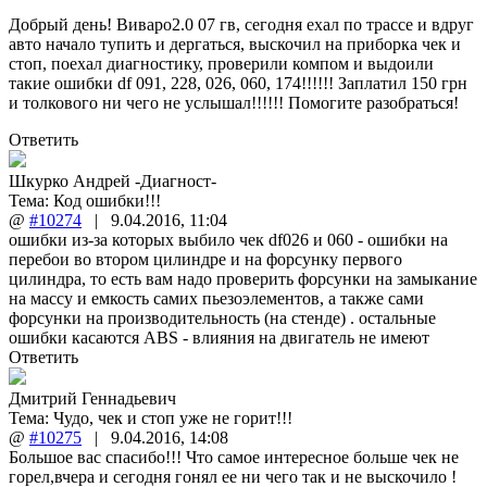
Добрый день! Виваро2.0 07 гв, сегодня ехал по трассе и вдруг
авто начало тупить и дергаться, выскочил на приборка чек и
стоп, поехал диагностику, проверили компом и выдоили
такие ошибки df 091, 228, 026, 060, 174!!!!!! Заплатил 150 грн
и толкового ни чего не услышал!!!!!! Помогите разобраться!
Ответить
Шкурко Андрей -Диагност-
Тема:
Код ошибки!!!
@
#10274
|
9.04.2016
,
11:04
ошибки из-за которых выбило чек df026 и 060 - ошибки на
перебои во втором цилиндре и на форсунку первого
цилиндра, то есть вам надо проверить форсунки на замыкание
на массу и емкость самих пьезоэлементов, а также сами
форсунки на производительность (на стенде) . остальные
ошибки касаются ABS - влияния на двигатель не имеют
Ответить
Дмитрий Геннадьевич
Тема:
Чудо, чек и стоп уже не горит!!!
@
#10275
|
9.04.2016
,
14:08
Большое вас спасибо!!! Что самое интересное больше чек не
горел,вчера и сегодня гонял ее ни чего так и не выскочило !