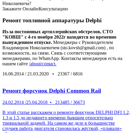
Николаевича?
Закажите
ОнлайнКонсультацию
Ремонт топливной аппаратуры Delphi
Из-за постоянных артиллерийских обстрелов, СТО
"КОВШ" с 4-го ноября 2022г находится во временно
вынужденном отпуске.
Менеджеры с Руководителем
Владимиром Николаевичем (sto.kovsh@gmail.com) , по
возможности, на связи. Связь с соответствующими
менеджерами, по WhatsApp. Контакты менеджеров есть на
нашем сайте
/about/contact.
16.06.2014
/
21.03.2020
•
23367
/
6816
Ремонт форсунок Delphi Common Rail
24.02.2014
/
25.04.2018
•
213485
/
36673
В этой статье расскажем о ремонте форсунок DELPHI DFI 1.2,
1.3 и 1.5 до недавнего времени бывшим относительно
тривиальной задачей. На самом же деле в большинстве
случаев работа двигателя становилась жёсткой, «плавали»