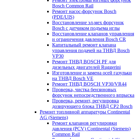
Ремонт электромагнитных форсунок
Bosch Common Rail
Ремонт насос-форсунок Bosch
(PDE/UIS)
Восстановление эл-мех форсунок
Bosch с датчиком подъема иглы
Восстановление клапанов управления
и ограничения давления Bosch CR
Капитальный ремонт клапана
управления подачей на ТНВД Bosch
VP30
Ремонт ТНВД BOSCH PF для
дизельных двигателей Ruggerini
Изготовление и замена осей газульки
на ТНВД Bosch VE
Ремонт ТНВД BOSCH VP30/VR44
Проверка, чистка бензиновых
форсунок непосредственного впрыска
Проверка, ремонт, регулировка
дозирующего блока ТНВД CP2 Bosch
Ремонт топливной аппаратуры Continental
AG (Siemens)
Ремонт клапанов регулировки
давления (PCV) Continental (Siemens)
Common Rail