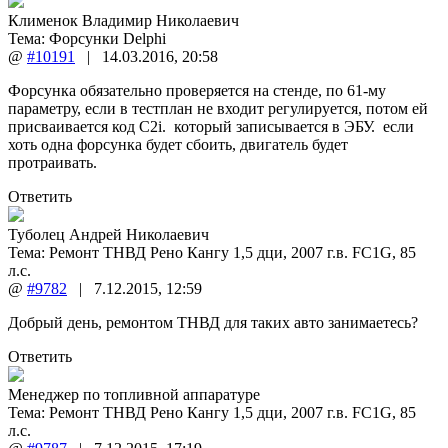
Клименок Владимир Николаевич
Тема:
Форсунки Delphi
@
#10191
|
14.03.2016
,
20:58
Форсунка обязательно проверяется на стенде, по 61-му
параметру, если в тестплан не входит регулируется, потом ей
присваивается код C2i. который записывается в ЭБУ. если
хоть одна форсунка будет сбоить, двигатель будет
протраивать.
Ответить
Туболец Андрей Николаевич
Тема:
Ремонт ТНВД Рено Кангу 1,5 дци, 2007 г.в. FC1G, 85
л.с.
@
#9782
|
7.12.2015
,
12:59
Добрый день, ремонтом ТНВД для таких авто занимаетесь?
Ответить
Менеджер по топливной аппаратуре
Тема:
Ремонт ТНВД Рено Кангу 1,5 дци, 2007 г.в. FC1G, 85
л.с.