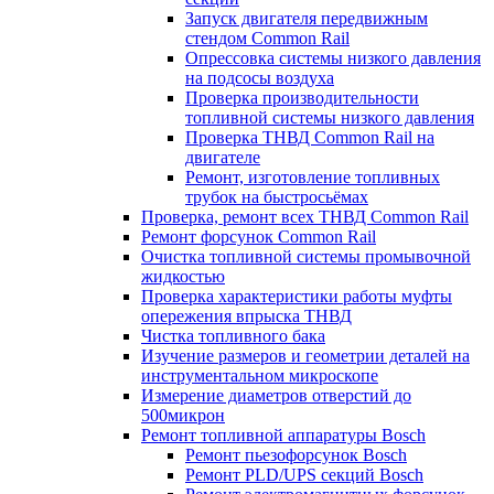
Запуск двигателя передвижным
стендом Common Rail
Опрессовка системы низкого давления
на подсосы воздуха
Проверка производительности
топливной системы низкого давления
​Проверка ТНВД Common Rail на
двигателе
Ремонт, изготовление топливных
трубок на быстросьёмах
Проверка, ремонт всех ТНВД Common Rail
Ремонт форсунок Common Rail
Очистка топливной системы промывочной
жидкостью
Проверка характеристики работы муфты
опережения впрыска ТНВД
Чистка топливного бака
Изучение размеров и геометрии деталей на
инструментальном микроскопе
Измерение диаметров отверстий до
500микрон
Ремонт топливной аппаратуры Bosch
Ремонт пьезофорсунок Bosch
Ремонт PLD/UPS секций Bosch