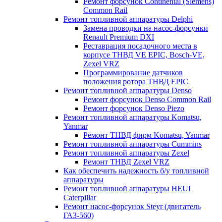
Ремонт форсунок Continental (Siemens)
Common Rail
Ремонт топливной аппаратуры Delphi
Замена проводки на насос-форсунки
Renault Premium DXI
Реставрация посадочного места в
корпусе ТНВД VE EPIC, Bosch-VE,
Zexel VRZ
Программирование датчиков
положения ротора ТНВД EPIC
Ремонт топливной аппаратуры Denso
Ремонт форсунок Denso Common Rail
Ремонт форсунок Denso Piezo
Ремонт топливной аппаратуры Komatsu,
Yanmar
Ремонт ТНВД фирм Komatsu, Yanmar
Ремонт топливной аппаратуры Cummins
Ремонт топливной аппаратуры Zexel
Ремонт ТНВД Zexel VRZ
Как обеспечить надежность б/у топливной
аппаратуры
Ремонт топливной аппаратуры HEUI
Caterpillar
Ремонт насос-форсунок Steyr (двигатель
ГАЗ-560)