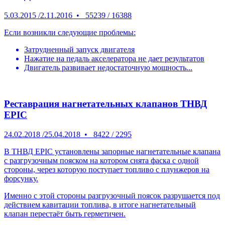
5.03.2015
/
2.11.2016
•
55239
/
16388
Если возникли следующие проблемы:
Затрудненный запуск двигателя
Нажатие на педаль акселератора не дает результатов
Двигатель развивает недостаточную мощность...
Реставрация нагнетательных клапанов ТНВД
EPIC
24.02.2018
/
25.04.2018
•
8422
/
2295
В ТНВД EPIC установлены запорные нагнетательные клапана
с разгрузочным пояском на котором снята фаска с одной
стороны, через которую поступает топливо с плунжеров на
форсунку.
Именно с этой стороны разгрузочный поясок разрушается под
действием кавитации топлива, в итоге нагнетательный
клапан перестаёт быть герметичен.