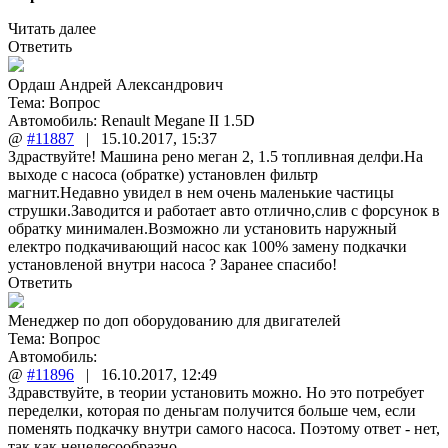
Читать далее
Ответить
Ордаш Андрей Александрович
Тема:
Вопрос
Автомобиль: Renault Megane II 1.5D
@
#11887
|
15.10.2017
,
15:37
Здраствуйте! Машина рено меган 2, 1.5 топливная делфи.На
выходе с насоса (обратке) установлен фильтр
магнит.Недавно увидел в нем очень маленькие частицы
струшки.Заводится и работает авто отлично,слив с форсунок в
обратку минимален.Возможно ли установить наружный
електро подкачивающий насос как 100% замену подкачки
установленой внутри насоса ? Заранее спасибо!
Ответить
Менеджер по доп оборудованию для двигателей
Тема:
Вопрос
Автомобиль:
@
#11896
|
16.10.2017
,
12:49
Здравствуйте, в теории установить можно. Но это потребует
переделки, которая по деньгам получится больше чем, если
поменять подкачку внутри самого насоса. Поэтому ответ - нет,
так как нецелесообразно.