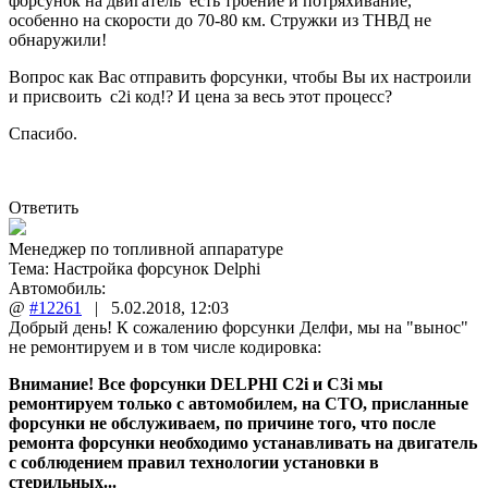
форсунок на двигатель есть троение и потряхивание,
особенно на скорости до 70-80 км. Стружки из ТНВД не
обнаружили!
Вопрос как Вас отправить форсунки, чтобы Вы их настроили
и присвоить c2i код!? И цена за весь этот процесс?
Спасибо.
Ответить
Менеджер по топливной аппаратуре
Тема:
Настройка форсунок Delphi
Автомобиль:
@
#12261
|
5.02.2018
,
12:03
Добрый день! К сожалению форсунки Делфи, мы на "вынос"
не ремонтируем и в том числе кодировка:
Внимание! Все форсунки DELPHI С2i и C3i мы
ремонтируем только с автомобилем, на СТО, присланные
форсунки не обслуживаем, по причине того, что после
ремонта форсунки необходимо устанавливать на двигатель
с соблюдением правил технологии установки в
стерильных...