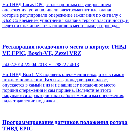
На ТНВД Lucas DPC, с электронным регулированием
опережения, устанавливали электромагнитные клапана
которые регулировали опережение зажигания по сигналу с
ЭБУ. Со временем уплотнения клапана теряют эластичность, и
через них начинает течь топливо в месте выхода провода..
Реставрация посадочного места в корпусе ТНВД
VE EPIC, Bosch-VE, Zexel VRZ
24.02.2014
/
25.04.2018
•
28822
/
4613
На ТНВД Bosch VE поршень опережения находится в самом
нижнем положении. Вся грязь, попадающая в насос,
опускается в самый низ и изнашивает посадочное место
поршня опережения и сам поршень. Вследствие этого
нарушаются характеристики работы механизма опережения,
падает давление подкачки...
Программирование датчиков положения ротора
ТНВД EPIC