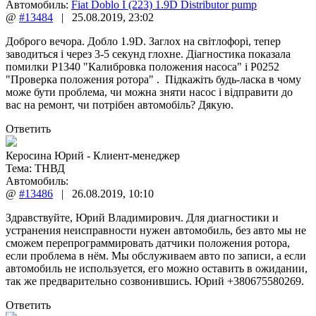
Автомобиль:
Fiat Doblo I (223) 1.9D Distributor pump
@
#13484
|
25.08.2019
,
23:02
Доброго вечора. Добло 1.9D. Заглох на світлофорі, тепер
заводиться і через 3-5 секунд глохне. Діагностика показала
помилки P1340 "Калибровка положения насоса" і P0252
"Проверка положения ротора" . Підкажіть будь-ласка в чому
може бути проблема, чи можна зняти насос і відправити до
вас на ремонт, чи потрібен автомобіль? Дякую.
Ответить
Керосина Юрий - Клиент-менеджер
Тема:
ТНВД
Автомобиль:
@
#13486
|
26.08.2019
,
10:10
Здравствуйте, Юрий Владимирович. Для диагностики и
устранения неисправности нужен автомобиль, без авто мы не
сможем перепрограммировать датчики положения ротора,
если проблема в нём. Мы обслуживаем авто по записи, а если
автомобиль не используется, его можно оставить в ожидании,
так же предварительно созвонившись. Юрий +380675580269.
Ответить