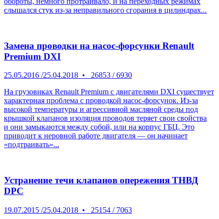
обороты, немного протраивало, и на переходных режимах
слышался стук из-за неправильного сгорания в цилиндрах...
Замена проводки на насос-форсунки Renault
Premium DXI
25.05.2016
/
25.04.2018
•
26853
/
6930
На грузовиках Renault Premium с двигателями DXI существует
характерная проблема с проводкой насос-форсунок.
Из-за
высокой температуры и агрессивной масляной среды
под
крышкой клапанов
изоляция п
роводов теряет свои свойства
и
они замыкаются
между собой, или на корпус ГБЦ. Это
приводит к неровной работе двигателя —
он начинает
«подтраивать»
...
Устранение течи клапанов опережения ТНВД
DPC
19.07.2015
/
25.04.2018
•
25154
/
7063