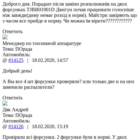
Доброго дня. Порадьте після заміни розпилювачів на двох
форсунках TJBB01901D Двигун почав працювати голосніше
ніж завжди(диму немає розхід в нормі). Майстри завіряють що
з часом все прийде в норму. Чи можна їм вірити????????????
Ответить
Менеджер по топливной аппаратуре
Тема:
ПОрада
Автомобиль:
@
#14125
|
18.02.2020
,
14:57
Добрый день!
А Вы все 4 шт форсунки проверяли? или только две и на них
заменили распылители?
Ответить
Дяк Андрей
Тема:
ПОрада
Автомобиль:
@
#14126
|
18.02.2020
,
15:19
Провіряли всі форсунки. 2 форсунки були в нормі. У двох