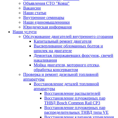
Объявления СТО "Ковш"
Вакансии
Наши статьи
Внутренние семинары
Наши единомышленники
Юридическая информация
Наши услуги
Обслуживание двигателей внутреннего сгорания
Капитальный ремонт двигателя
Высверливание обломанных болтов и
шпилек на двигателе
Демонтаж приржавевших форсунок, свечей
накаливания
Мойка двигателя, моторного отсека,
обработка консервантом
Проверка и ремонт дизельной топливной
аппаратуры
Восстановление деталей топливной
аппаратуры
Восстановление распылителей
Восстановление плунжерных пар
ТНВД Bosch Common Rail CP3
Восстановление плунжерных пар
распределительных ТНВД типа VE
Восстановление клапанов управления