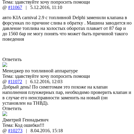
Тема:
здавствуйте хочу попросить помощи
@
#11067
|
5.12.2016
,
11:10
авто KIA carnival 2.9 с топливной Delphi заменили клапана в
форсунках по причине слива в обратку . Машина заводится но
давление топлива на холостых оборотах плавает от 87 бар и
до 1560 бар не могу понять что может быть причиной такого
поведения
Ответить
Менеджер по топливной аппаратуре
Тема:
здавствуйте хочу попросить помощи
@
#11072
|
6.12.2016
,
12:03
Добрый день! По симптомам это похоже на клапан
наполнения плунжерных пар, необходимо проверить клапан и
в случае его неисправности заменить на новый (он
установлен на ТНВД).
Ответить
Дмитрий Геннадьевич
Тема:
Код ошибки!!!
@
#10273
|
8.04.2016
,
15:18