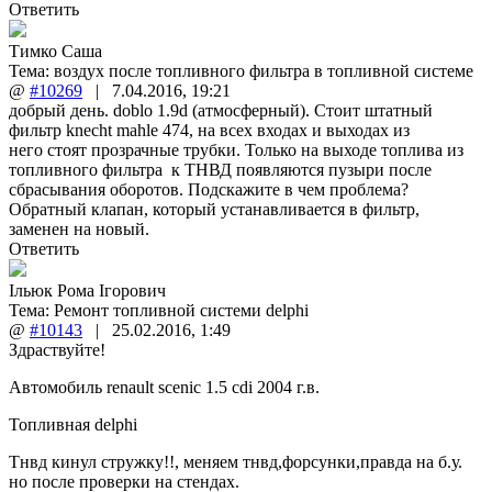
Ответить
Тимко Саша
Тема:
воздух после топливного фильтра в топливной системе
@
#10269
|
7.04.2016
,
19:21
добрый день. doblo 1.9d (атмосферный). Стоит штатный
фильтр knecht mahle 474, на всех входах и выходах из
него стоят прозрачные трубки. Только на выходе топлива из
топливного фильтра к ТНВД появляются пузыри после
сбрасывания оборотов. Подскажите в чем проблема?
Обратный клапан, который устанавливается в фильтр,
заменен на новый.
Ответить
Ільюк Рома Ігорович
Тема:
Ремонт топливной системи delphi
@
#10143
|
25.02.2016
,
1:49
Здраствуйте!
Автомобиль renault scenic 1.5 cdi 2004 г.в.
Топливная delphi
Тнвд кинул стружку!!, меняем тнвд,форсунки,правда на б.у.
но после проверки на стендах.