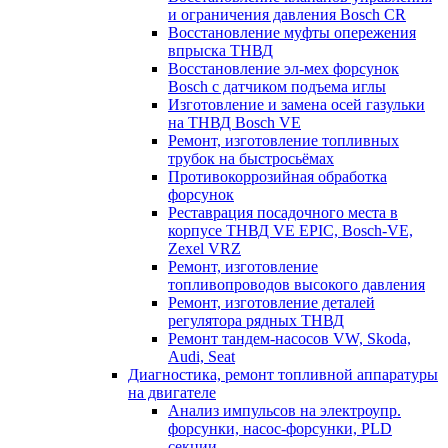
и ограничения давления Bosch CR
Восстановление муфты опережения
впрыска ТНВД
Восстановление эл-мех форсунок
Bosch с датчиком подъема иглы
Изготовление и замена осей газульки
на ТНВД Bosch VE
Ремонт, изготовление топливных
трубок на быстросьёмах
Противокоррозийная обработка
форсунок
Реставрация посадочного места в
корпусе ТНВД VE EPIC, Bosch-VE,
Zexel VRZ
Ремонт, изготовление
топливопроводов высокого давления
Ремонт, изготовление деталей
регулятора рядных ТНВД
Ремонт тандем-насосов VW, Skoda,
Audi, Seat
Диагностика, ремонт топливной аппаратуры
на двигателе
Анализ импульсов на электроупр.
форсунки, насос-форсунки, PLD
секции