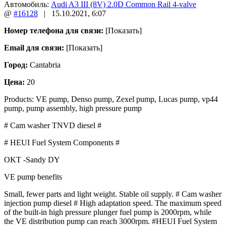
Автомобиль:
Audi A3 III (8V) 2.0D Common Rail 4-valve
@
#16128
|
15.10.2021
,
6:07
Номер телефона для связи:
[Показать]
Email для связи:
[Показать]
Город:
Cantabria
Цена:
20
Products: VE pump, Denso pump, Zexel pump, Lucas pump, vp44
pump, pump assembly, high pressure pump
# Cam washer TNVD diesel #
# HEUI Fuel System Components #
OKT -Sandy DY
VE pump benefits
Small, fewer parts and light weight.
Stable oil supply.
# Cam washer
injection pump diesel # High adaptation speed.
The maximum speed
of the built-in high pressure plunger fuel pump is 2000rpm, while
the VE distribution pump can reach 3000rpm.
#HEUI Fuel System