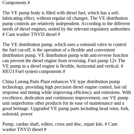
Components #
The VE pump body is filled with diesel fuel, which has a self-
lubricating effect, without regular oil changes.
The VE distribution
pump controls are relatively independent.
According to the different
needs of diesel engines, united by the relevant regulatory authorities.
# Cam washer TNVD diesel #
The VE distribution pump, which uses a solenoid valve to control
the fuel cut-off, is the operation of a flexible and convenient
distribution pump.
VE distribution pump with anti-reverse function
can prevent the diesel engine from reversing.
Fuel pump 12v The
VE pump in a diesel engine is flexible, horizontal and vertical. #
HEUI Fuel system components #
China Lutong Parts Plant enhances VE type distribution pump
technology, providing high precision diesel engine control, fast oil
response and timing while improving efficiency and emissions.
With
excellence, dedication and continuous improvement, our VE pump
unit outperforms other products for its ease of maintenance and a
good heritage.
Upgraded VE pump parts including head rotor, fork,
solenoid, power
Pump, cardan shaft, rollers, cross and disc, repair kits.
# Cam
washer TNVD diesel #