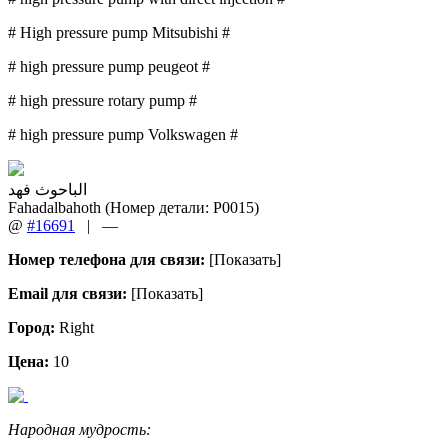
# High pressure pump Mitsubishi #
# high pressure pump peugeot #
# high pressure rotary pump #
# high pressure pump Volkswagen #
الباحوث فهد
Fahadalbahoth (Номер детали: P0015)
@
#16691
|
—
Номер телефона для связи:
[Показать]
Email для связи:
[Показать]
Город:
Right
Цена:
10
Народная мудрость: