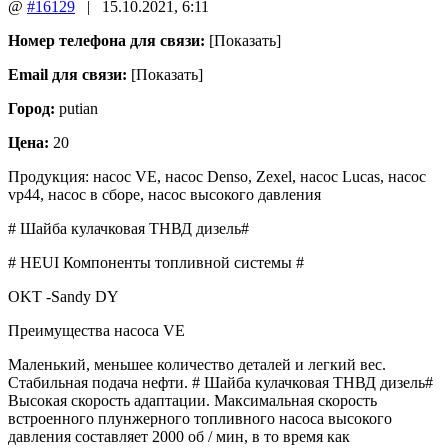
@
#16129
|
15.10.2021
,
6:11
Номер телефона для связи:
[Показать]
Email для связи:
[Показать]
Город:
putian
Цена:
20
Продукция: насос VE, насос Denso, Zexel, насос Lucas, насос
vp44, насос в сборе, насос высокого давления
# Шайба кулачковая ТНВД дизель#
# HEUI Компоненты топливной системы #
OKT -Sandy DY
Преимущества насоса VE
Маленький, меньшее количество деталей и легкий вес.
Стабильная подача нефти. # Шайба кулачковая ТНВД дизель#
Высокая скорость адаптации. Максимальная скорость
встроенного плунжерного топливного насоса высокого
давления составляет 2000 об / мин, в то время как