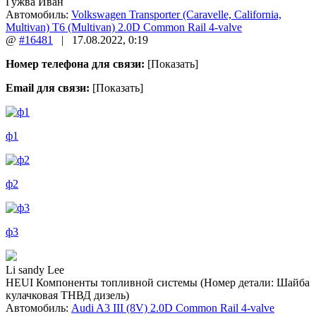
Гужва Иван
Автомобиль:
Volkswagen Transporter (Caravelle, California,
Multivan) T6 (Multivan) 2.0D Common Rail 4-valve
@
#16481
|
17.08.2022
,
0:19
Номер телефона для связи:
[Показать]
Email для связи:
[Показать]
ф1
ф2
ф3
Li sandy Lee
HEUI Компоненты топливной системы (Номер детали: Шайба
кулачковая ТНВД дизель)
Автомобиль:
Audi A3 III (8V) 2.0D Common Rail 4-valve