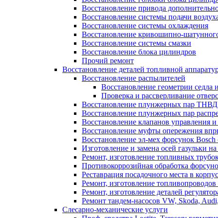
Восстановление привода дополнительно
Восстановление системы подачи воздух
Восстановление системы охлаждения
Восстановление кривошипно-шатунног
Восстановление системы смазки
Восстановление блока цилиндров
Прочий ремонт
Восстановление деталей топливной аппарату
Восстановление распылителей
Восстановление геометрии седла 
Проверка и рассверливание отвер
Восстановление плунжерных пар ТНВД 
Восстановление плунжерных пар распр
Восстановление клапанов управления и
Восстановление муфты опережения вп
Восстановление эл-мех форсунок Bosch 
Изготовление и замена осей газульки 
Ремонт, изготовление топливных трубок
Противокоррозийная обработка форсун
Реставрация посадочного места в корп
Ремонт, изготовление топливопроводов
Ремонт, изготовление деталей регулят
Ремонт тандем-насосов VW, Skoda, Audi,
Слесарно-механические услуги