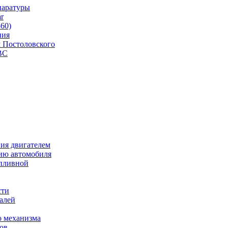
паратуры
r
560)
ния
 Постоловского
ВС
ия двигателем
ию автомобиля
опливной
сти
талей
о механизма
ов