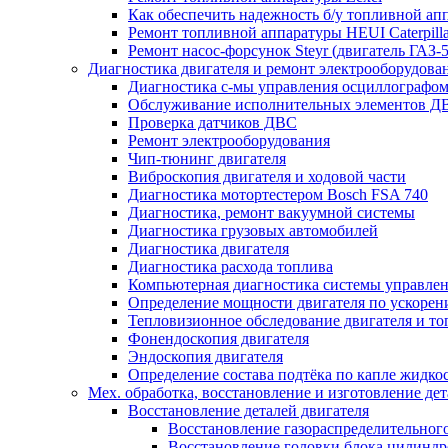
Как обеспечить надежность б/у топливной ап
Ремонт топливной аппаратуры HEUI Caterpilla
Ремонт насос-форсунок Steyr (двигатель ГАЗ-
Диагностика двигателя и ремонт электрооборудова
Диагностика с-мы управления осциллографом
Обслуживание исполнительных элементов Д
Проверка датчиков ДВС
Ремонт электрооборудования
Чип-тюнинг двигателя
Виброскопия двигателя и ходовой части
Диагностика мотортестером Bosch FSA 740
Диагностика, ремонт вакуумной системы
Диагностика грузовых автомобилей
Диагностика двигателя
Диагностика расхода топлива
Компьютерная диагностика системы управлен
Определение мощности двигателя по ускорен
Тепловизионное обследование двигателя и т
Фонендоскопия двигателя
Эндоскопия двигателя
Определение состава подтёка по капле жидко
Мех. обработка, восстановление и изготовление де
Восстановление деталей двигателя
Восстановление газораспределительног
Восстановление головки блока цилиндр