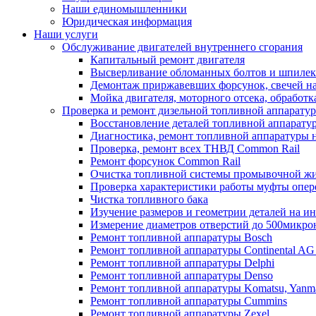
Наши единомышленники
Юридическая информация
Наши услуги
Обслуживание двигателей внутреннего сгорания
Капитальный ремонт двигателя
Высверливание обломанных болтов и шпилек 
Демонтаж приржавевших форсунок, свечей н
Мойка двигателя, моторного отсека, обработк
Проверка и ремонт дизельной топливной аппарату
Восстановление деталей топливной аппарату
Диагностика, ремонт топливной аппаратуры н
Проверка, ремонт всех ТНВД Common Rail
Ремонт форсунок Common Rail
Очистка топливной системы промывочной ж
Проверка характеристики работы муфты опе
Чистка топливного бака
Изучение размеров и геометрии деталей на и
Измерение диаметров отверстий до 500микро
Ремонт топливной аппаратуры Bosch
Ремонт топливной аппаратуры Continental AG 
Ремонт топливной аппаратуры Delphi
Ремонт топливной аппаратуры Denso
Ремонт топливной аппаратуры Komatsu, Yanm
Ремонт топливной аппаратуры Cummins
Ремонт топливной аппаратуры Zexel