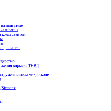
на двигателе
акаливания
а консервантом
ры
ры
а двигателе
идкостью
режения впрыска ТНВД
нструментальном микроскопе
н
(Siemens)
ar