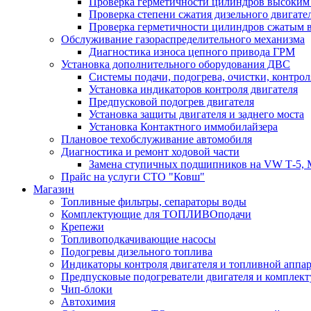
Проверка герметичности цилиндров высоким
Проверка степени сжатия дизельного двигате
Проверка герметичности цилиндров сжатым в
Обслуживание газораспределительного механизма
Диагностика износа цепного привода ГРМ
Установка дополнительного оборудования ДВС
Системы подачи, подогрева, очистки, контрол
Установка индикаторов контроля двигателя
Предпусковой подогрев двигателя
Установка защиты двигателя и заднего моста
Установка Контактного иммобилайзера
Плановое техобслуживание автомобиля
Диагностика и ремонт ходовой части
Замена ступичных подшипников на VW Т-5, Merce
Прайс на услуги СТО "Ковш"
Магазин
Топливные фильтры, сепараторы воды
Комплектующие для ТОПЛИВОподачи
Крепежи
Топливоподкачивающие насосы
Подогревы дизельного топлива
Индикаторы контроля двигателя и топливной аппа
Предпусковые подогреватели двигателя и комплек
Чип-блоки
Автохимия