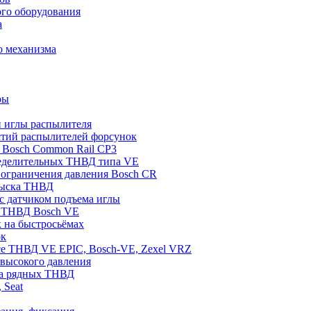
го оборудования
а
о механизма
ры
и иглы распылителя
стий распылителей форсунок
Bosch Common Rail CP3
еделительных ТНВД типа VE
 ограничения давления Bosch CR
рыска ТНВД
с датчиком подъема иглы
на ТНВД Bosch VE
 на быстросьёмах
ок
усе ТНВД VE EPIC, Bosch-VE, Zexel VRZ
 высокого давления
ора рядных ТНВД
 Seat