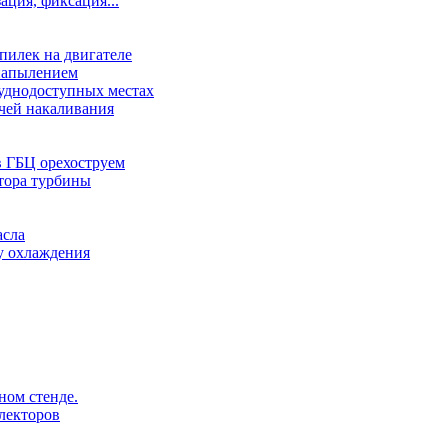
зация, фиксация...
илек на двигателе
 напылением
руднодоступных местах
чей накаливания
в ГБЦ орехоструем
тора турбины
асла
у охлаждения
ном стенде.
лекторов