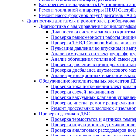
Как обеспечить надежность б/у топливной ап
Ремонт топливной аппаратуры HEUI Caterpilla
Ремонт насос-форсунок Steyr (двигатель ГАЗ-
Диагностика двигателя и ремонт электрооборудова
Диагностика с-мы управления осциллографом
Диагностика системы запуска скриптом
Проверка равномерности работы цилин
​Проверка ТНВД Common Rail на двигат
Пульсация давления во впускном и вып
Анализ импульсов на электроупр. форсу
Анализ обогащения топливной смеси диз
Проверка давления в цилиндрах при зап
Проверка дисбаланса двухмассового ма
Анализ детонационных и механических 
Обслуживание исполнительных элементов Д
​Проверка тока потребления электромаг
​Проверка свечей накаливания
Проверка вакуумных клапанов управле
Проверка, чистка, ремонт рециркуляци
Ремонт дроссельных заслонок дизельног
Проверка датчиков ДВС
Проверка термостатов и датчиков темп
Проверка индукционных датчиков полож
Проверка аналоговых расходомеров воз
Проверка датчиков давления, разрежени