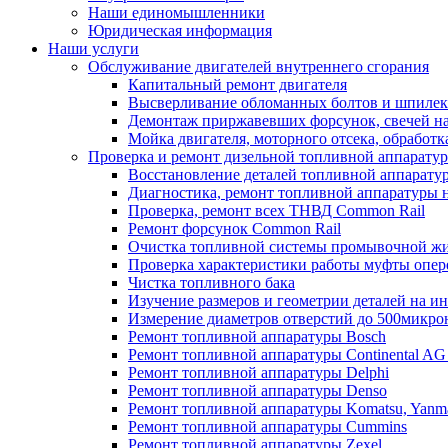
Наши единомышленники
Юридическая информация
Наши услуги
Обслуживание двигателей внутреннего сгорания
Капитальный ремонт двигателя
Высверливание обломанных болтов и шпилек 
Демонтаж приржавевших форсунок, свечей н
Мойка двигателя, моторного отсека, обработк
Проверка и ремонт дизельной топливной аппарату
Восстановление деталей топливной аппарату
Диагностика, ремонт топливной аппаратуры н
Проверка, ремонт всех ТНВД Common Rail
Ремонт форсунок Common Rail
Очистка топливной системы промывочной ж
Проверка характеристики работы муфты опе
Чистка топливного бака
Изучение размеров и геометрии деталей на и
Измерение диаметров отверстий до 500микро
Ремонт топливной аппаратуры Bosch
Ремонт топливной аппаратуры Continental AG 
Ремонт топливной аппаратуры Delphi
Ремонт топливной аппаратуры Denso
Ремонт топливной аппаратуры Komatsu, Yanm
Ремонт топливной аппаратуры Cummins
Ремонт топливной аппаратуры Zexel