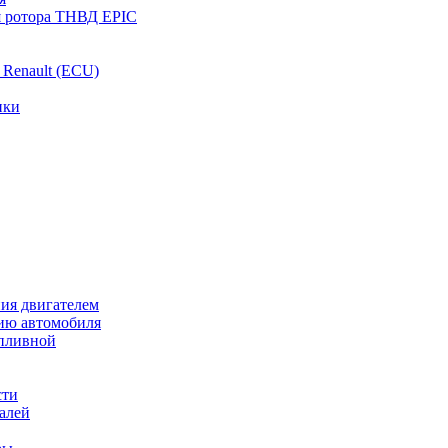
я ротора ТНВД EPIC
 Renault (ECU)
нки
ия двигателем
ию автомобиля
опливной
сти
талей