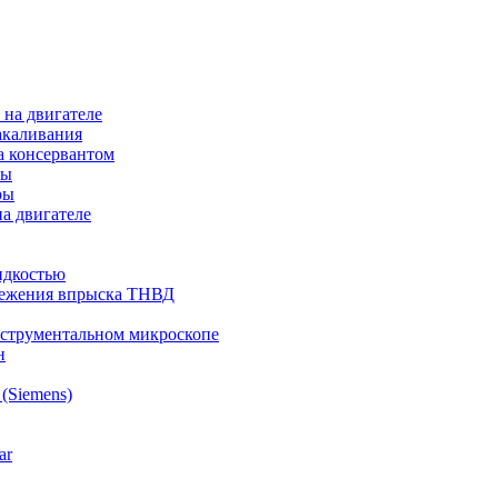
на двигателе
акаливания
а консервантом
ры
ры
а двигателе
идкостью
режения впрыска ТНВД
нструментальном микроскопе
н
(Siemens)
ar