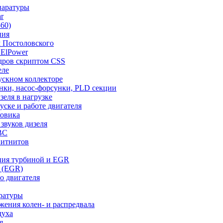
паратуры
r
560)
ния
 Постоловского
 ElPower
дров cкриптом CSS
еле
ускном коллекторе
нки, насос-форсунки, PLD секции
еля в нагрузке
уске и работе двигателя
ховика
звуков дизеля
ВС
нитнитов
ния турбиной и EGR
и (EGR)
о двигателя
ературы
ения колен- и распредвала
духа
я