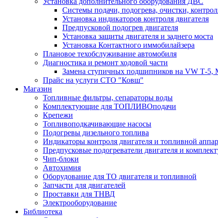
Установка дополнительного оборудования ДВС
Системы подачи, подогрева, очистки, контрол
Установка индикаторов контроля двигателя
Предпусковой подогрев двигателя
Установка защиты двигателя и заднего моста
Установка Контактного иммобилайзера
Плановое техобслуживание автомобиля
Диагностика и ремонт ходовой части
Замена ступичных подшипников на VW Т-5, Merce
Прайс на услуги СТО "Ковш"
Магазин
Топливные фильтры, сепараторы воды
Комплектующие для ТОПЛИВОподачи
Крепежи
Топливоподкачивающие насосы
Подогревы дизельного топлива
Индикаторы контроля двигателя и топливной аппа
Предпусковые подогреватели двигателя и комплек
Чип-блоки
Автохимия
Оборудование для ТО двигателя и топливной
Запчасти для двигателей
Проставки для ТНВД
Электрооборудование
Библиотека