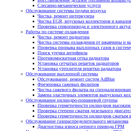
Восстановление деталей топливной аппарату
Слесарно-механические услуги
Обслуживание системы подачи воздуха
Чистка, ремонт интеркулера
Чистка EGR, впускных коллекторов и канало
Проверка сервопривода и электронного актуа
Работы по системе охлаждения
Чистка, ремонт радиатора
Чистка системы охлаждения от ржавчины и м
Проверка прорыва выхлопных газов в систем
Поиск утечки антифриза
Противомоскитная сетка радиатора
Установка сетчатых решеток радиаторов
Установка утеплителя решетки радиатора
Обслуживание выхлопной системы
Обслуживание, ремонт систем AdBlue
Фрезеровка сажевых фильтров
Чистка сажевого фильтра на специализирован
Замена эластичных элементов выпускных кол
Обслуживание цилиндро-поршневой группы
Проверка герметичности цилиндров высоким
Проверка степени сжатия дизельного двигате
Проверка герметичности цилиндров сжатым в
Обслуживание газораспределительного механизма
Диагностика износа цепного привода ГРМ