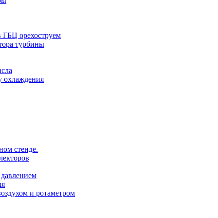
ры
в ГБЦ орехоструем
тора турбины
асла
у охлаждения
ном стенде.
лекторов
 давлением
ля
оздухом и ротаметром