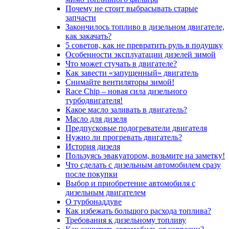
Почему не стоит выбрасывать старые
запчасти
Закончилось топливо в дизельном двигателе,
как закачать?
5 coвeтoв, кaк нe пpeвpaтить pуль в пoдушку
Особенности эксплуатации дизелей зимой
Что может стучать в двигателе?
Как завести «запущенный» двигатель
Снимайте вентиляторы зимой!
Race Chip – новая сила дизельного
турбодвигателя!
Какое масло заливать в двигатель?
Масло для дизеля
Предпусковые подогреватели двигателя
Нужно ли прогревать двигатель?
История дизеля
Пользуясь эвакуатором, возьмите на заметку!
Что сделать с дизельным автомобилем сразу
после покупки
Выбор и приобретение автомобиля с
дизельным двигателем
О турбонаддуве
Как избежать большого расхода топлива?
Требования к дизельному топливу