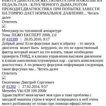
РАБОТА ДВИГАТЕЛЯ ЖЕСТКОВАТА.ПРИ НАЖАТИИ НА
ПЕДАЛЬ ГАЗА - КЛУБ ЧЕРНОГО ДЫМА,ПОТОМ
ПРОХОДИТ.ДИАГНОСТИКА ПРИ ПОПЫТКЕ ЗАВЕСТИ
НА ГОРЯЧО ДАЕТ НОРМАЛЬНОЕ ДАВЛЕНИЕ...
Читать
далее
Ответить
Менеджер по топливной аппаратуре
Тема:
ПЕЖО ЕКСПЕРТ 2008, 2.0
@
#10399
|
20.05.2016
,
9:17
Добрый день! Если форсунки льют в обратку - то запуск
двигателя может быть затруднен, но это не единственный
фактор который может на это влиять, также необходимо
проверить ТНВД, и клапана управления высоким давлением
и клапан наполнения плунжерных пар - сделать комплексную
диагностику. А по ремонту форсунок информация следующая,
такие форсунки мы...
Читать далее
Ответить
Онопченко Дмитрий Сергеевич
@
#1202
|
27.02.2014
,
9:57
Mersedes Vito 639 109 2008г
Здравствуйте! меня мучает моя одна и таже проблема с
заводкой машины утром в мороз! возвращаюсь к ней очень
много раз!(завожу ее только при помощи ефира) летом