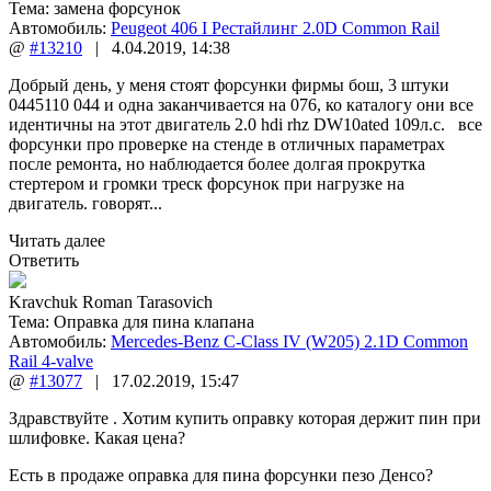
Тема:
замена форсунок
Автомобиль:
Peugeot 406 I Рестайлинг 2.0D Common Rail
@
#13210
|
4.04.2019
,
14:38
Добрый день, у меня стоят форсунки фирмы бош, 3 штуки
0445110 044 и одна заканчивается на 076, ко каталогу они все
идентичны на этот двигатель 2.0 hdi rhz DW10ated 109л.с. все
форсунки про проверке на стенде в отличных параметрах
после ремонта, но наблюдается более долгая прокрутка
стертером и громки треск форсунок при нагрузке на
двигатель. говорят...
Читать далее
Ответить
Kravchuk Roman Tarasovich
Тема:
Оправка для пина клапана
Автомобиль:
Mercedes-Benz C-Class IV (W205) 2.1D Common
Rail 4-valve
@
#13077
|
17.02.2019
,
15:47
Здравствуйте . Хотим купить оправку которая держит пин при
шлифовке. Какая цена?
Есть в продаже оправка для пина форсунки пезо Денсо?