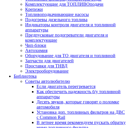
Комплектующие для ТОПЛИВОподачи
Крепежи
Топливоподкачивающие насосы
Подогревы дизельного топлива
Индикаторы контроля двигателя и топливной
аппаратуры
Предпусковые подогреватели двигателя и
комплектующие
Чип-блоки
Автохимия
Оборудование для ТО двигателя и топливной
Запчасти для двигателей
Проставки для ТНВД
Электрооборудование
Библиотека
Советы автолюбителю
Если двигатель перегревается
Как обеспечить надежность б/у топливной
аппаратуры
Десять звуков, которые говорят о поломке
автомобиля
Установка доп. топливных фильтров на ДВС
с Common Rail
В летнее время рекомендуем пускать обратку
мимо топливного фильтра