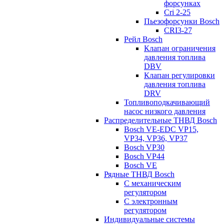
форсунках
Cri 2-25
Пьезофорсунки Bosch
CRI3-27
Рейл Bosch
Клапан ограничения
давления топлива
DBV
Клапан регулировки
давления топлива
DRV
Топливоподкачивающий
насос низкого давления
Распределительные ТНВД Bosch
Bosch VE-EDC VP15,
VP34, VP36, VP37
Bosch VP30
Bosch VP44
Bosch VE
Рядные ТНВД Bosch
С механическим
регулятором
С электронным
регулятором
Индивидуальные системы