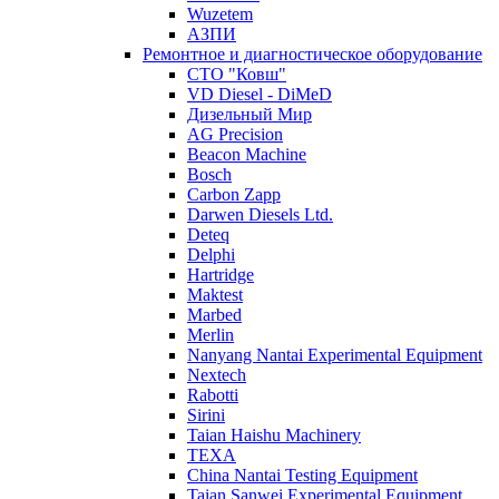
Wuzetem
АЗПИ
Ремонтное и диагностическое оборудование
СТО "Ковш"
VD Diesel - DiMeD
Дизельный Мир
AG Precision
Beacon Machine
Bosch
Carbon Zapp
Darwen Diesels Ltd.
Deteq
Delphi
Hartridge
Maktest
Marbed
Merlin
Nanyang Nantai Experimental Equipment
Nextech
Rabotti
Sirini
Taian Haishu Machinery
TEXA
China Nantai Testing Equipment
Taian Sanwei Experimental Equipment