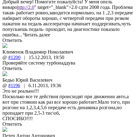
Добрый вечер! Помогите пожалуйста! У меня опель
виваро
http://2.0
" target="_blank">2.0 сдти 2008 года. Проблема
такая- работает ровно,заводится нормольно, на 1 ,2,3 передаче
набирает обороты хорошо, с четвертой передачи при резком
нажатии на педаль акселератора начинает поддергивать,чуть
попускаешь педаль- проходит, на диагностике показало
ошибка...
Читать далее
Ответить
Клименок Владимир Николаевич
@
#1200
|
15.12.2013
,
19:50
Проверяйте систему турбонаддува
Ответить
Бедьо Юрий Василевич
@
#1196
|
6.11.2013
,
19:36
Это не реально!!!
Посколько все те действия происходят при движении авто,а
вот при стоянии как раз все хорошо работает.Мало того, при
розгоне на 1,2,3,4,5,6 передаче есть динамика розгона,но
пропадает при 2,5-3 тис\об,
СПОСИБО!!!!
Ответить
Петер Антон Антонович