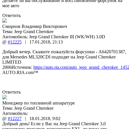
Делаете ли вы обслуживание и восстановление форсунок на
мое авто
Ответить
Смирнов Владимир Викторович
Тема:
Jeep Grand Cherokee
Автомобиль: Jeep Grand Cherokee III (WK/WH) 3.0D
@
#12225
|
17.01.2018
,
21:13
Добрый вечер. Скажите пожалуйста форсунки - A6420701387,
для Mersedes ML320CDI подходят на Jeep Grand Cherokee
LIMITED
2006Источник:
https://auto.ria.com/auto_jeep_grand_cherokee_145
AUTO.RIA.com™
Ответить
Менеджер по топливной аппаратуре
Тема:
Jeep Grand Cherokee
Автомобиль:
@
#12227
|
18.01.2018
,
9:02
Добрый день! Если у Вас на Jeep Grand Cherokee 3,0
установлен двигатель маркировки EXL, то тогда эти