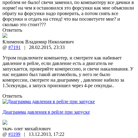
проблем не было! свечи заменил, по компьютеру все дачики в
норме! на чем я остановился это форсунки как мне объяснили
обрату на форсунки надо проверить, а потом снять все
форсунки и отдать на стенд! что вы посоветуете мне? и
сколько это стоит???
Ответить
Клименок Владимир Николаевич
@
#7191
|
28.02.2015
,
23:33
Утром подключите компьютер, и смотрите как набивает
давление в рейле, если давление есть а двигатель не
запускается, проверяйте компрессию, и свечи накаливания. У
нас недавно был такой автомобиль, у него не было
компрессии, смотрите на диаграмму , давление набило за
1.5секунды, а запуск произошел через 4-ре секунды..
Ответить
Диаграмма давления в рейле при запуске
ткач- олег михайлович
@
#1199
|
13.12.2013
,
17:22