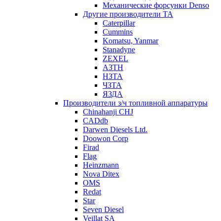
Механические форсунки Denso
Другие производители ТА
Caterpillar
Cummins
Komatsu, Yanmar
Stanadyne
ZEXEL
АЗТН
НЗТА
ЧЗТА
ЯЗДА
Производители з/ч топливной аппаратуры
Chinahanji CHJ
CADdb
Darwen Diesels Ltd.
Doowon Corp
Firad
Flag
Heinzmann
Nova Ditex
OMS
Redat
Star
Seven Diesel
Veillat SA