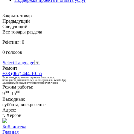
Поддержка проекта и оплата услуг
Закрыть товар
Предыдущий
Следующий
Все товары раздела
Рейтинг:
0
0
голосов
Select Language
▼
Ремонт
+38 (067) 444-10-55
Если менеджер не смог принять Ваш звонок,
пожалуйста, напишите ему на Telegram или WhatsApp.
Мы свяжемся с вами в течение 9 рабочих часов
Режим работы:
00
00
9
–15
Выходные:
суббота, воскресенье
Адрес:
г. Херсон
Библиотека
Главная