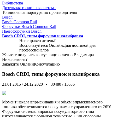
Библиотека
Дизельная топливная система
Топливная аппаратура по производителю
Bosch
Bosch Common Rail
Форсунки Bosch Common Rail
Пьезофорсунки Bosch
Bosch CRDI, типы форсунок и калибровка
Неисправен дизель?
Воспользуйтесь
ОнлайнДиагностикой
для
профессионалов
Желаете получить консультацию лично Владимира
Николаевича?
Закажите
ОнлайнКонсультацию
Bosch CRDI, типы форсунок и калибровка
21.01.2015
/
24.12.2020
•
30480
/
13636
Момент начала впрыскивания и объем впрыскиваемого
топлива обеспечиваются форсунками с управлением от ЭБУ.
Форсунки системы впрыска аккумуляторного типа
изготавливаются с большой точностью. Они способны