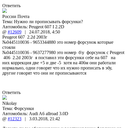
Ответить
России Почта
Тема:
Нужно ли прописывать форсунки?
Автомобиль: Peugeot 607 I 2.2D
@
#12609
|
24.07.2018
,
4:50
Peugeot 607 2.2d 2003г
№0445110036 - 9653344880 это номер форсунок которые
стояли
№0445110036 - 9637277980
это номер б\у
форсунок с Peugeot
406 2.2d 2003г я поставил эти форсунки себе на 607 на
них коррекция две +5 и две -5 хотя на 406м они работали
нормально, одни говорят что их нужно прописать в эбу,
другие говорят что они не прописываются
Ответить
Nikolay
Тема:
Форсунки
Автомобиль: Audi A6 allroad 3.0D
@
#12323
|
3.03.2018
,
21:42