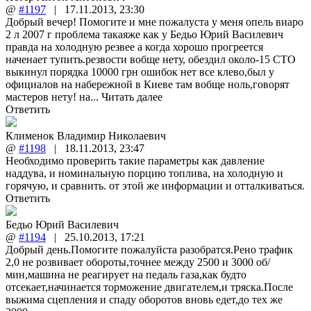
@
#1197
|
17.11.2013
,
23:30
Добрый вечер! Помогите и мне пожалуста у меня опель виаро
2 л 2007 г проблема такаяже как у Бедьо Юрий Василевич
правда на холодную резвее а когда хорошо прогреется
наченает тупить.резвости вобще нету, обездил около-15 СТО
выкинул порядка 10000 грн ошибок нет все клево,был у
официалов на набережной в Киеве там вобще ноль,говорят
мастеров нету! на...
Читать далее
Ответить
Клименок Владимир Николаевич
@
#1198
|
18.11.2013
,
23:47
Необходимо проверить такие параметры как давление
наддува, и номинальную порцию топлива, на холодную и
горячую, и сравнить. от этой же информации и отталкиваться.
Ответить
Бедьо Юрий Василевич
@
#1194
|
25.10.2013
,
17:21
Добрый день.Помогите пожалуйста разобратся.Рено трафик
2,0 не розвивает обороты,точнее между 2500 и 3000 об/
мин,машина не реагирует на педаль газа,как будто
отсекает,начинается торможение двигателем,и тряска.После
выжима сцепления и спаду оборотов вновь едет,до тех же