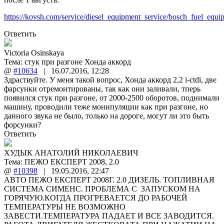
https://kovsh.com/service/diesel_equipment_service/bosch_fuel_equi
Ответить
Victoria Osinskaya
Тема:
стук при разгоне Хонда аккорд
@
#10634
|
16.07.2016
,
12:28
Здраствуйте. У меня такой вопрос, Хонда аккорд 2,2 i-ctdi, две
фарсунки отремонтированы, так как они заливали, тперь
появился стук при разгоне, от 2000-2500 оборотов, поднимали
машину, проводили теже монипуляции как при разгоне, но
данного звука не было, только на дороге, могут ли это быть
форсунки?
Ответить
ХУДЫК АНАТОЛИЙ НИКОЛАЕВИЧ
Тема:
ПЕЖО ЕКСПЕРТ 2008, 2.0
@
#10398
|
19.05.2016
,
22:47
АВТО ПЕЖО ЕКСПЕРТ 2008Г. 2.0 ДИЗЕЛЬ. ТОПЛИВНАЯ
СИСТЕМА СИМЕНС. ПРОБЛЕМА С ЗАПУСКОМ НА
ГОРЯЧУЮ.КОГДА ПРОГРЕВАЕТСЯ ДО РАБОЧЕЙ
ТЕМПЕРАТУРЫ НЕ ВОЗМОЖНО
ЗАВЕСТИ.ТЕМПЕРАТУРА ПАДАЕТ И ВСЕ ЗАВОДИТСЯ.