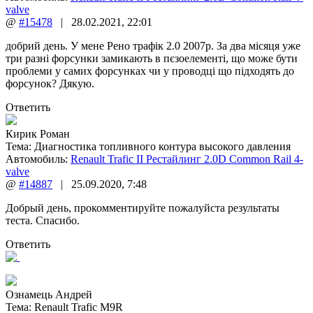
valve
@
#15478
|
28.02.2021
,
22:01
добрий день. У мене Рено трафік 2.0 2007р. За два місяця уже
три разні форсунки замикають в пєзоелементі, що може бути
проблеми у самих форсунках чи у проводці що підходять до
форсунок? Дякую.
Ответить
Кирик Роман
Тема:
Диагностика топливного контура высокого давления
Автомобиль:
Renault Trafic II Рестайлинг 2.0D Common Rail 4-
valve
@
#14887
|
25.09.2020
,
7:48
Добрый день, прокомментируйте пожалуйста результаты
теста. Спасибо.
Ответить
Ознамець Андрей
Тема:
Renault Trafic M9R