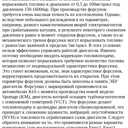
впрыскивать топливо в диапазоне от 0,5 до 100мг/цикл под
давлением 150‑1600бар. При производстве форсунок
требуется очень высокая точность их изготовления. Однако,
вследствие небольшого расхождения в их параметрах,
например, разного намагничивания якорей электромагнитов
при срабатывании катушек, в результате некоторого снижения
давления в рампе в момент открытия форсунок, а также из-за
механического трения форсунки могут впрыскивать топливо
с разностью значений в пределах 5мг/цикл. В этих условиях
нельзя эффективно управлять работой двигателя. Именно
поэтому необходимо вводить коррекцию топливоподачи,
которая позволит впрыскивать требуемое количество топлива
независимо от индивидуальной характеристики форсунки.
Это станет возможным, если, зная характеристики форсунок,
корректировать продолжительность их открытия. При этом
параметры форсунок должны быть занесены в память ЭБУ
двигателя. Форсунки с маркировкой применяются на
автомобилях KIA с момента производства новой модели
Sportage (KM), двигатель которой оснащен турбонагнетателем
с изменяемой геометрией (VGT). Эти форсунки делают
топливоподачу в цилиндры двигателя сбалансированной, что
приводит к снижению шумности, вибраций, неустойчивости
(NVH) и токсичности отработавших газов двигателя. Следует
обратить внимание на то, что применяются разные варианты
маркировок (для экологических стандартов Евро2, Евро3,