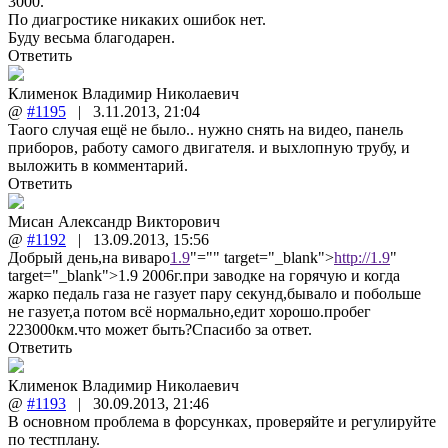
3000.
По диагростике никаких ошибок нет.
Буду весьма благодарен.
Ответить
Клименок Владимир Николаевич
@
#1195
|
3.11.2013
,
21:04
Таого случая ещё не было.. нужно снять на видео, панель
приборов, работу самого двигателя. и выхлопную трубу, и
выложить в комментарий.
Ответить
Мисан Александр Викторович
@
#1192
|
13.09.2013
,
15:56
Добрый день,на виваро
1.9
"="" target="_blank">
http://1.9
"
target="_blank">1.9 2006г.при заводке на горячую и когда
жарко педаль газа не газует пару секунд,бывало и побольше
не газует,а потом всё нормально,едит хорошо.пробег
223000км.что может быть?Спасибо за ответ.
Ответить
Клименок Владимир Николаевич
@
#1193
|
30.09.2013
,
21:46
В основном проблема в форсунках, проверяйте и регулируйте
по тестплану.