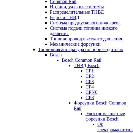
Common Rail
Индивидуальные системы
Распределительные ТНВД
Рядный ТНВД
Система предпускового подогрева
Система подачи топлива низкого
давления
Топливопровод высокого давления
Механические форсунки
Топливная аппаратура по производителю
Bosch
Bosch Common Rail
ТНВД Bosch
CP1
CP2
CP3
CP4
CPN6
CP8
Форсунки Bosch Common
Rail
Электромагнитные
форсунки Bosch
Об
электромагнитн