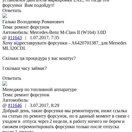
форсунки Вам подойдут!
Ответить
Галько Володимир Романович
Тема:
ремонт форсунок
Автомобиль: Mercedes-Benz M-Class II (W164) 3.0D
@
#11643
|
1.07.2017
,
7:35
Хочу відреставрувати форсунки - A6420701387, для Mersedes
ML320CDI.
Скільки ця процедура у вас коштує?
І скільки часу займає?
Ответить
Менеджер по топливной аппаратуре
Тема:
ремонт форсунок
Автомобиль:
@
#11646
|
3.07.2017
,
8:29
Добрый день, такие форсунки мы ремонтируем, ниже ссылка
на статью по ремонту форсунок, но в данный момент в связи с
уходом в отпуск через 2 недели, в работу ничего не берем и
сможем отремонтировать форсунки только после отпуска
после 1 августа.