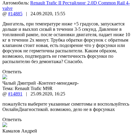
Автомобиль:
Renault Trafic II Рестайлинг 2.0D Common Rail 4-
valve
@
#14885
|
24.09.2020
,
15:55
Двигатель, при температуре ниже +5 градусов, запускается
дольше и выхлоп сизый в течении 3-5 секунд. Давление в
топливной рампе, после остановки двигателя, падает ниже 10
кг в течении 2х минут. Трубка обратки форсунок с обратным
клапаном стоит новая, есть подозрение что у форсунки или
форсунок не герметичны распылители. Каким образом,
возможно, подтвердить не геметичность форсунки по
распылителю без демонтажа? Спасибо.
Ответить
Чалый Дмитрий -Контент-менеджер-
Тема:
Renault Trafic M9R
@
#14891
|
25.09.2020
,
16:25
пожалуйста выберите указанные симптомы и воспользуйтесь
ОнлайнДиагностикой. возможно, дело не в форсунках
Ответить
Камалов Андрей