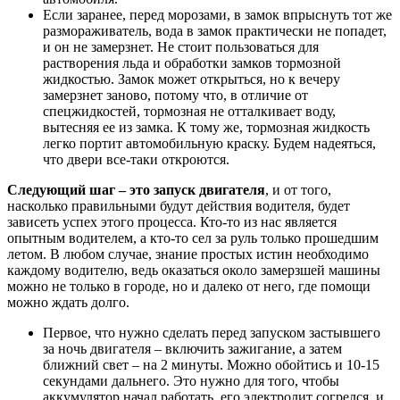
Если заранее, перед морозами, в замок впрыснуть тот же
размораживатель, вода в замок практически не попадет,
и он не замерзнет. Не стоит пользоваться для
растворения льда и обработки замков тормозной
жидкостью. Замок может открыться, но к вечеру
замерзнет заново, потому что, в отличие от
спецжидкостей, тормозная не отталкивает воду,
вытесняя ее из замка. К тому же, тормозная жидкость
легко портит автомобильную краску. Будем надеяться,
что двери все-таки откроются.
Следующий шаг – это запуск двигателя
, и от того,
насколько правильными будут действия водителя, будет
зависеть успех этого процесса. Кто-то из нас является
опытным водителем, а кто-то сел за руль только прошедшим
летом. В любом случае, знание простых истин необходимо
каждому водителю, ведь оказаться около замерзшей машины
можно не только в городе, но и далеко от него, где помощи
можно ждать долго.
Первое, что нужно сделать перед запуском застывшего
за ночь двигателя – включить зажигание, а затем
ближний свет – на 2 минуты. Можно обойтись и 10-15
секундами дальнего. Это нужно для того, чтобы
аккумулятор начал работать, его электролит согрелся, и