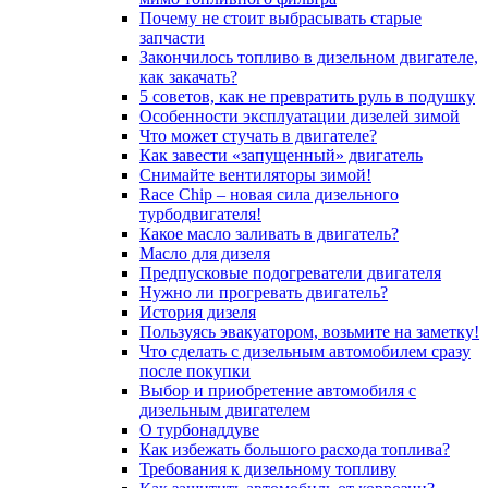
Почему не стоит выбрасывать старые
запчасти
Закончилось топливо в дизельном двигателе,
как закачать?
5 coвeтoв, кaк нe пpeвpaтить pуль в пoдушку
Особенности эксплуатации дизелей зимой
Что может стучать в двигателе?
Как завести «запущенный» двигатель
Снимайте вентиляторы зимой!
Race Chip – новая сила дизельного
турбодвигателя!
Какое масло заливать в двигатель?
Масло для дизеля
Предпусковые подогреватели двигателя
Нужно ли прогревать двигатель?
История дизеля
Пользуясь эвакуатором, возьмите на заметку!
Что сделать с дизельным автомобилем сразу
после покупки
Выбор и приобретение автомобиля с
дизельным двигателем
О турбонаддуве
Как избежать большого расхода топлива?
Требования к дизельному топливу