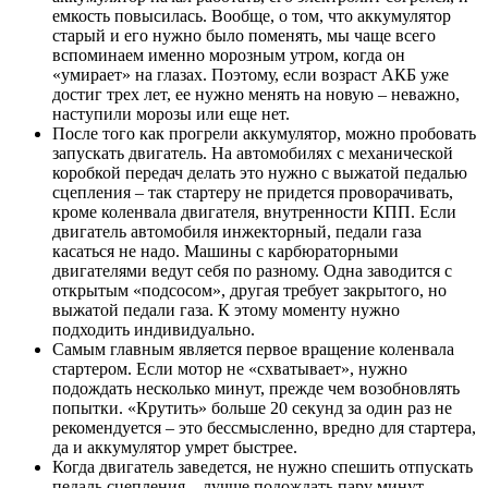
емкость повысилась. Вообще, о том, что аккумулятор
старый и его нужно было поменять, мы чаще всего
вспоминаем именно морозным утром, когда он
«умирает» на глазах. Поэтому, если возраст АКБ уже
достиг трех лет, ее нужно менять на новую – неважно,
наступили морозы или еще нет.
После того как прогрели аккумулятор, можно пробовать
запускать двигатель. На автомобилях с механической
коробкой передач делать это нужно с выжатой педалью
сцепления – так стартеру не придется проворачивать,
кроме коленвала двигателя, внутренности КПП. Если
двигатель автомобиля инжекторный, педали газа
касаться не надо. Машины с карбюраторными
двигателями ведут себя по разному. Одна заводится с
открытым «подсосом», другая требует закрытого, но
выжатой педали газа. К этому моменту нужно
подходить индивидуально.
Самым главным является первое вращение коленвала
стартером. Если мотор не «схватывает», нужно
подождать несколько минут, прежде чем возобновлять
попытки. «Крутить» больше 20 секунд за один раз не
рекомендуется – это бессмысленно, вредно для стартера,
да и аккумулятор умрет быстрее.
Когда двигатель заведется, не нужно спешить отпускать
педаль сцепления – лучше подождать пару минут.