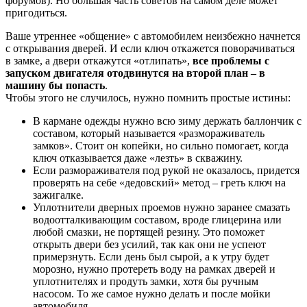
форумов). Но большая часть советов на самом деле может
пригодиться.
Ваше утреннее «общение» с автомобилем неизбежно начнется
с открывания дверей. И если ключ откажется поворачиваться
в замке, а двери откажутся «отлипать»,
все проблемы с
запуском двигателя отодвинутся на второй план – в
машину бы попасть
.
Чтобы этого не случилось, нужно помнить простые истины:
В кармане одежды нужно всю зиму держать баллончик с
составом, который называется «размораживатель
замков». Стоит он копейки, но сильно помогает, когда
ключ отказывается даже «лезть» в скважину.
Если размораживателя под рукой не оказалось, придется
проверять на себе «дедовский» метод – греть ключ на
зажигалке.
Уплотнители дверных проемов нужно заранее смазать
водоотталкивающим составом, вроде глицерина или
любой смазки, не портящей резину. Это поможет
открыть двери без усилий, так как они не успеют
примерзнуть. Если день был сырой, а к утру будет
морозно, нужно протереть воду на рамках дверей и
уплотнителях и продуть замки, хотя бы ручным
насосом. То же самое нужно делать и после мойки
автомобиля.