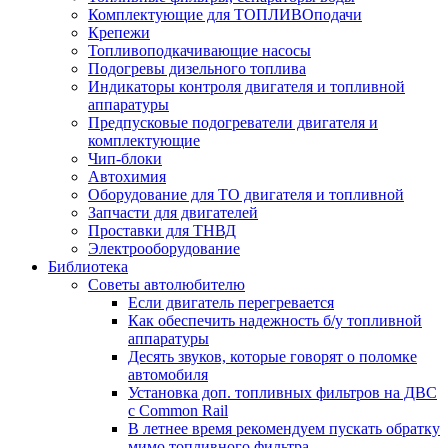
Комплектующие для ТОПЛИВОподачи
Крепежи
Топливоподкачивающие насосы
Подогревы дизельного топлива
Индикаторы контроля двигателя и топливной
аппаратуры
Предпусковые подогреватели двигателя и
комплектующие
Чип-блоки
Автохимия
Оборудование для ТО двигателя и топливной
Запчасти для двигателей
Проставки для ТНВД
Электрооборудование
Библиотека
Советы автолюбителю
Если двигатель перегревается
Как обеспечить надежность б/у топливной
аппаратуры
Десять звуков, которые говорят о поломке
автомобиля
Установка доп. топливных фильтров на ДВС
с Common Rail
В летнее время рекомендуем пускать обратку
мимо топливного фильтра