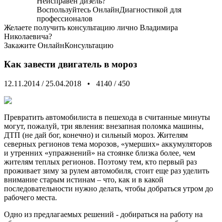
Неисправен дизель?
Воспользуйтесь
ОнлайнДиагностикой
для
профессионалов
Желаете получить консультацию лично Владимира
Николаевича?
Закажите
ОнлайнКонсультацию
Как завести двигатель в мороз
12.11.2014
/
25.04.2018
•
4140
/
450
Превратить автомобилиста в пешехода в считанные минуты
могут, пожалуй, три явления: внезапная поломка машины,
ДТП (не дай бог, конечно) и сильный мороз. Жителям
северных регионов тема морозов, «умерших» аккумуляторов
и утренних «упражнений» на стоянке близка более, чем
жителям теплых регионов. Поэтому тем, кто первый раз
проживает зиму за рулем автомобиля, стоит еще раз уделить
внимание старым истинам – что, как и в какой
последовательности нужно делать, чтобы добраться утром до
рабочего места.
Одно из предлагаемых решений - добираться на работу на