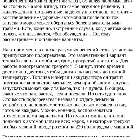
общественном транспорте или такси, оставляя любимые авто
на стоянке. На мой взгляд, это самое разумное решение, и
жалеть деньги, потраченные на дорогу в этот день, не стоит –
восстановление «здоровья» автомобиля после попыток
запуска в мороз может обернуться более значительными
тратами. Есть, конечно, экстренные случаи, когда автомобиль
нужен, что называется, «без обсуждения». Поэтому
рассматриваем и остальные варианты.
На втором месте в списке разумных решений стоит установка
предпускового подогревателя. Это замечательный вариант:
теплый салон автомобиля утром, прогретый двигатель. Для
работы подогревателю требуется 15 минут, этого времени
достаточно для того, чтобы двигатель нагрелся до нужной
температуры. Топлива и энергии аккумулятора он тратит
ничтожное количество, меньшее, чем при обычном запуске,
запускаться может как с таймера, так и с пульта. В общем,
счастье: что называется, «сел и поехал». Но есть одно «но».
Стоимость подогревателя немалая и отдать деньги за
устройство, используемое только несколько месяцев в году,
готов не каждый. Можно, конечно, воспользоваться
отечественными вариантами. Но нужно помнить, что они
подходят к автомобилям не всех марок, а некоторые требуют
особых условий, вроде розетки на 220 вольт рядом с машиной.