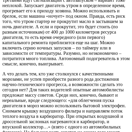
Третьими идут сигнализации с автозапуском – вариант тоже
неплохой. Запускает двигатель утром в определенное время,
прогревает его к приходу хозяина. Можно использовать и
брелок, если машина «ночует» под окном. Правда, есть риск
того, что утром стартер не прокрутит масло в застывшем за
ночь двигателе. А если и прокрутит, это будет стоить (по
разным источникам) от 400 до 1000 километров ресурса
двигателя, то есть время очередного (или первого)
капитального ремонта приблизится еще на шаг. Можно
включить серию ночных запусков – по таймеру или в
зависимости от температуры. Разумно, но неэкономично –
потратится много топлива. Автономный подогреватель в этом
смысле, конечно, выигрывает.
А что делать тем, кто уже столкнулся с качественными
морозами, не успев приобрести разного рода достижения
научно-технического прогресса, а возможности сделать это
сегодня нет? Для таких водителей опытные автомобилисты
предложат массу советов. Среди них, конечно, бывают и
нереальные, вроде следующего: «для облегчения пуска
двигателя в мороз можно использовать бытовой электрофен.
Снимаем крышку воздушного фильтра и направляем поток
теплого воздуха в карбюратор. При открытых воздушной и
дроссельной заслонках нагреваются и карбюратор, и
впускной коллектор…» (взято с одного из автомобильных