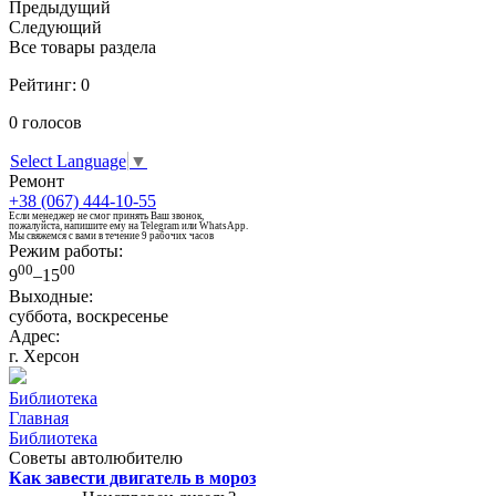
Предыдущий
Следующий
Все товары раздела
Рейтинг:
0
0
голосов
Select Language
▼
Ремонт
+38 (067) 444-10-55
Если менеджер не смог принять Ваш звонок,
пожалуйста, напишите ему на Telegram или WhatsApp.
Мы свяжемся с вами в течение 9 рабочих часов
Режим работы:
00
00
9
–15
Выходные:
суббота, воскресенье
Адрес:
г. Херсон
Библиотека
Главная
Библиотека
Советы автолюбителю
Как завести двигатель в мороз