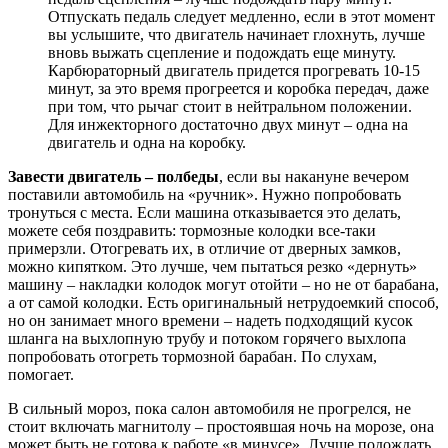
Отпускать педаль следует медленно, если в этот момент
вы услышите, что двигатель начинает глохнуть, лучше
вновь выжать сцепление и подождать еще минуту.
Карбюраторный двигатель придется прогревать 10-15
минут, за это время прогреется и коробка передач, даже
при том, что рычаг стоит в нейтральном положении.
Для инжекторного достаточно двух минут – одна на
двигатель и одна на коробку.
Завести двигатель – полбеды
, если вы накануне вечером
поставили автомобиль на «ручник». Нужно попробовать
тронуться с места. Если машина отказывается это делать,
можете себя поздравить: тормозные колодки все-таки
примерзли. Отогревать их, в отличие от дверных замков,
можно кипятком. Это лучше, чем пытаться резко «дернуть»
машину – накладки колодок могут отойти – но не от барабана,
а от самой колодки. Есть оригинальный нетрудоемкий способ,
но он занимает много времени – надеть подходящий кусок
шланга на выхлопную трубу и потоком горячего выхлопа
попробовать отогреть тормозной барабан. По слухам,
помогает.
В сильный мороз, пока салон автомобиля не прогрелся, не
стоит включать магнитолу – простоявшая ночь на морозе, она
может быть не готова к работе «в минусе». Лучше подождать