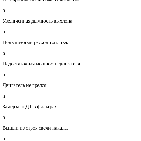
h
Увеличенная дымность выхлопа.
h
Повышенный расход топлива.
h
Недостаточная мощность двигателя.
h
Двигатель не грелся.
h
Замерзало ДТ в фильтрах.
h
Вышли из строя свечи накала.
h