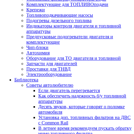
Комплектующие для ТОПЛИВОподачи
Крепежи
Топливоподкачивающие насосы
Подогревы дизельного топлива
Индикаторы контроля двигателя и топливной
аппаратуры
Предпусковые подогреватели двигателя и
комплектующие
Чип-блоки
Автохимия
Оборудование для ТО двигателя и топливной
Запчасти для двигателей
Проставки для ТНВД
Электрооборудование
Библиотека
Советы автолюбителю
Если двигатель перегревается
Как обеспечить надежность б/у топливной
аппаратуры
Десять звуков, которые говорят о поломке
автомобиля
Установка доп. топливных фильтров на ДВС
с Common Rail
В летнее время рекомендуем пускать обратку
мимо топливного фильтра