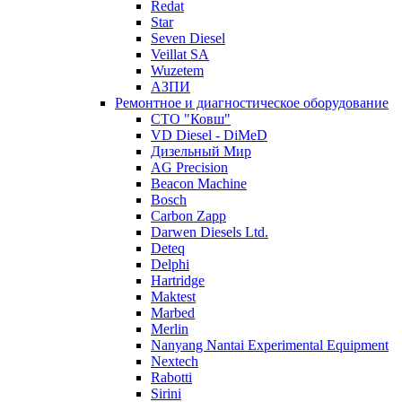
Redat
Star
Seven Diesel
Veillat SA
Wuzetem
АЗПИ
Ремонтное и диагностическое оборудование
СТО "Ковш"
VD Diesel - DiMeD
Дизельный Мир
AG Precision
Beacon Machine
Bosch
Carbon Zapp
Darwen Diesels Ltd.
Deteq
Delphi
Hartridge
Maktest
Marbed
Merlin
Nanyang Nantai Experimental Equipment
Nextech
Rabotti
Sirini