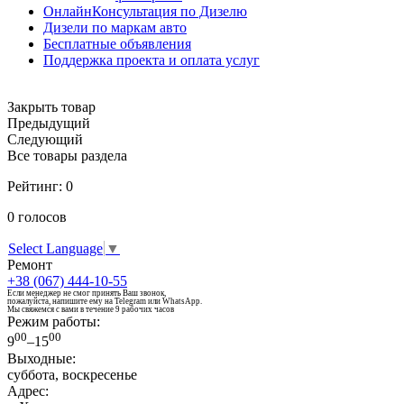
ОнлайнКонсультация по Дизелю
Дизели по маркам авто
Бесплатные объявления
Поддержка проекта и оплата услуг
Закрыть товар
Предыдущий
Следующий
Все товары раздела
Рейтинг:
0
0
голосов
Select Language
▼
Ремонт
+38 (067) 444-10-55
Если менеджер не смог принять Ваш звонок,
пожалуйста, напишите ему на Telegram или WhatsApp.
Мы свяжемся с вами в течение 9 рабочих часов
Режим работы:
00
00
9
–15
Выходные:
суббота, воскресенье
Адрес: