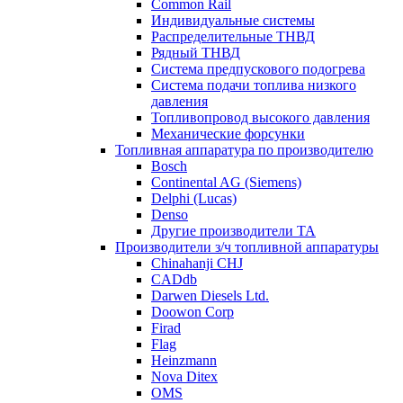
Common Rail
Индивидуальные системы
Распределительные ТНВД
Рядный ТНВД
Система предпускового подогрева
Система подачи топлива низкого
давления
Топливопровод высокого давления
Механические форсунки
Топливная аппаратура по производителю
Bosch
Continental AG (Siemens)
Delphi (Lucas)
Denso
Другие производители ТА
Производители з/ч топливной аппаратуры
Chinahanji CHJ
CADdb
Darwen Diesels Ltd.
Doowon Corp
Firad
Flag
Heinzmann
Nova Ditex
OMS