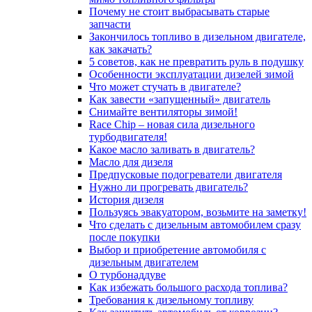
Почему не стоит выбрасывать старые
запчасти
Закончилось топливо в дизельном двигателе,
как закачать?
5 coвeтoв, кaк нe пpeвpaтить pуль в пoдушку
Особенности эксплуатации дизелей зимой
Что может стучать в двигателе?
Как завести «запущенный» двигатель
Снимайте вентиляторы зимой!
Race Chip – новая сила дизельного
турбодвигателя!
Какое масло заливать в двигатель?
Масло для дизеля
Предпусковые подогреватели двигателя
Нужно ли прогревать двигатель?
История дизеля
Пользуясь эвакуатором, возьмите на заметку!
Что сделать с дизельным автомобилем сразу
после покупки
Выбор и приобретение автомобиля с
дизельным двигателем
О турбонаддуве
Как избежать большого расхода топлива?
Требования к дизельному топливу