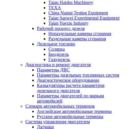
Taian Haishu Machinery
TEXA
China Nantai Testing Equipment
Taian Sanwei Experimental Equipment
Taian Yuexin Industry
Рабочий процесс дизеля
Нераздельные камеры сгорания
Раздельные камеры сгорания
Дизельное топливо
Солярка
Биодизель
Газодизель
Диагностика и ремонт двигателя
Параметры ДВС
Параметры дизельных топливных систем
Диагностическое оборудование
Калькуляторы расчета параметров
дизельного двигателя
Параметры двигателей по маркам
автомобилей
Словари автомобильных терминов
Английские автомобильные термины
Русские автомобильные термины
Система управления двигателем
Датчики