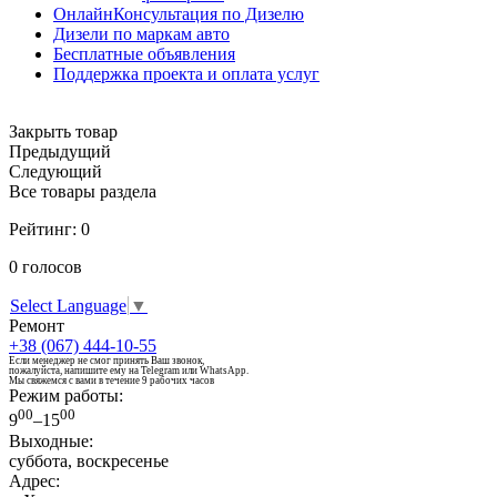
ОнлайнКонсультация по Дизелю
Дизели по маркам авто
Бесплатные объявления
Поддержка проекта и оплата услуг
Закрыть товар
Предыдущий
Следующий
Все товары раздела
Рейтинг:
0
0
голосов
Select Language
▼
Ремонт
+38 (067) 444-10-55
Если менеджер не смог принять Ваш звонок,
пожалуйста, напишите ему на Telegram или WhatsApp.
Мы свяжемся с вами в течение 9 рабочих часов
Режим работы:
00
00
9
–15
Выходные:
суббота, воскресенье
Адрес: