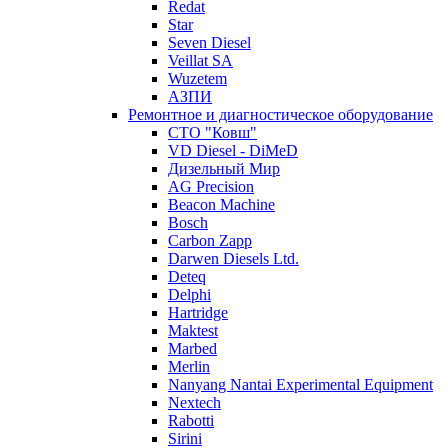
Redat
Star
Seven Diesel
Veillat SA
Wuzetem
АЗПИ
Ремонтное и диагностическое оборудование
СТО "Ковш"
VD Diesel - DiMeD
Дизельный Мир
AG Precision
Beacon Machine
Bosch
Carbon Zapp
Darwen Diesels Ltd.
Deteq
Delphi
Hartridge
Maktest
Marbed
Merlin
Nanyang Nantai Experimental Equipment
Nextech
Rabotti
Sirini