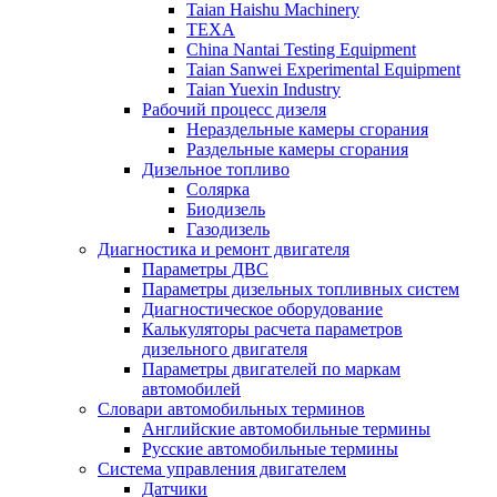
Taian Haishu Machinery
TEXA
China Nantai Testing Equipment
Taian Sanwei Experimental Equipment
Taian Yuexin Industry
Рабочий процесс дизеля
Нераздельные камеры сгорания
Раздельные камеры сгорания
Дизельное топливо
Солярка
Биодизель
Газодизель
Диагностика и ремонт двигателя
Параметры ДВС
Параметры дизельных топливных систем
Диагностическое оборудование
Калькуляторы расчета параметров
дизельного двигателя
Параметры двигателей по маркам
автомобилей
Словари автомобильных терминов
Английские автомобильные термины
Русские автомобильные термины
Система управления двигателем
Датчики