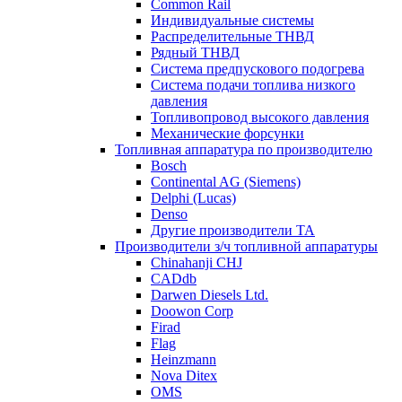
Common Rail
Индивидуальные системы
Распределительные ТНВД
Рядный ТНВД
Система предпускового подогрева
Система подачи топлива низкого
давления
Топливопровод высокого давления
Механические форсунки
Топливная аппаратура по производителю
Bosch
Continental AG (Siemens)
Delphi (Lucas)
Denso
Другие производители ТА
Производители з/ч топливной аппаратуры
Chinahanji CHJ
CADdb
Darwen Diesels Ltd.
Doowon Corp
Firad
Flag
Heinzmann
Nova Ditex
OMS