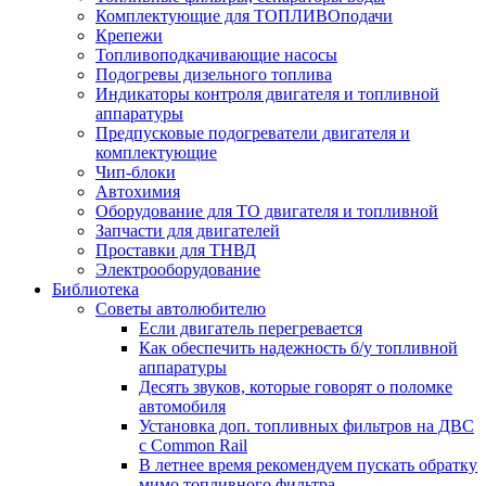
Комплектующие для ТОПЛИВОподачи
Крепежи
Топливоподкачивающие насосы
Подогревы дизельного топлива
Индикаторы контроля двигателя и топливной
аппаратуры
Предпусковые подогреватели двигателя и
комплектующие
Чип-блоки
Автохимия
Оборудование для ТО двигателя и топливной
Запчасти для двигателей
Проставки для ТНВД
Электрооборудование
Библиотека
Советы автолюбителю
Если двигатель перегревается
Как обеспечить надежность б/у топливной
аппаратуры
Десять звуков, которые говорят о поломке
автомобиля
Установка доп. топливных фильтров на ДВС
с Common Rail
В летнее время рекомендуем пускать обратку
мимо топливного фильтра