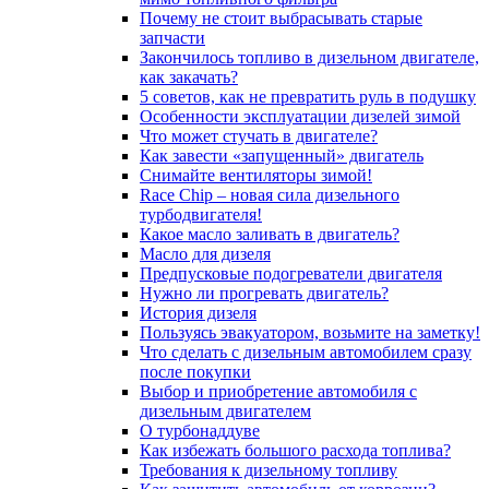
Почему не стоит выбрасывать старые
запчасти
Закончилось топливо в дизельном двигателе,
как закачать?
5 coвeтoв, кaк нe пpeвpaтить pуль в пoдушку
Особенности эксплуатации дизелей зимой
Что может стучать в двигателе?
Как завести «запущенный» двигатель
Снимайте вентиляторы зимой!
Race Chip – новая сила дизельного
турбодвигателя!
Какое масло заливать в двигатель?
Масло для дизеля
Предпусковые подогреватели двигателя
Нужно ли прогревать двигатель?
История дизеля
Пользуясь эвакуатором, возьмите на заметку!
Что сделать с дизельным автомобилем сразу
после покупки
Выбор и приобретение автомобиля с
дизельным двигателем
О турбонаддуве
Как избежать большого расхода топлива?
Требования к дизельному топливу