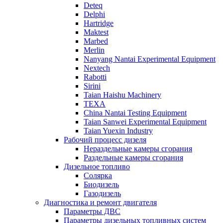
Deteq
Delphi
Hartridge
Maktest
Marbed
Merlin
Nanyang Nantai Experimental Equipment
Nextech
Rabotti
Sirini
Taian Haishu Machinery
TEXA
China Nantai Testing Equipment
Taian Sanwei Experimental Equipment
Taian Yuexin Industry
Рабочий процесс дизеля
Нераздельные камеры сгорания
Раздельные камеры сгорания
Дизельное топливо
Солярка
Биодизель
Газодизель
Диагностика и ремонт двигателя
Параметры ДВС
Параметры дизельных топливных систем