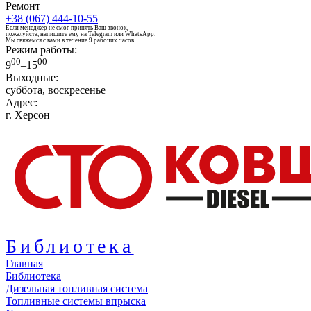
Ремонт
+38 (067) 444-10-55
Если менеджер не смог принять Ваш звонок,
пожалуйста, напишите ему на Telegram или WhatsApp.
Мы свяжемся с вами в течение 9 рабочих часов
Режим работы:
00
00
9
–15
Выходные:
суббота, воскресенье
Адрес:
г. Херсон
Библиотека
Главная
Библиотека
Дизельная топливная система
Топливные системы впрыска