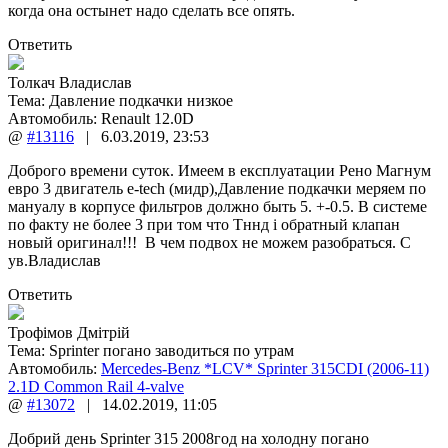
когда она остынет надо сделать все опять.
Ответить
Толкач Владислав
Тема:
Давление подкачки низкое
Автомобиль: Renault 12.0D
@
#13116
|
6.03.2019
,
23:53
Доброго времени суток. Имеем в експлуатации Рено Магнум
евро 3 двигатель е-tech (мидр),Давление подкачки меряем по
мануалу в корпусе фильтров должно быть 5. +-0.5. В системе
по факту не более 3 при том что Тннд і обратный клапан
новый оригинал!!! В чем подвох не можем разобраться. С
ув.Владислав
Ответить
Трофімов Дмітрій
Тема:
Sprinter погано заводиться по утрам
Автомобиль:
Mercedes-Benz *LCV* Sprinter 315CDI (2006-11)
2.1D Common Rail 4-valve
@
#13072
|
14.02.2019
,
11:05
Добрий день Sprinter 315 2008год на холодну погано