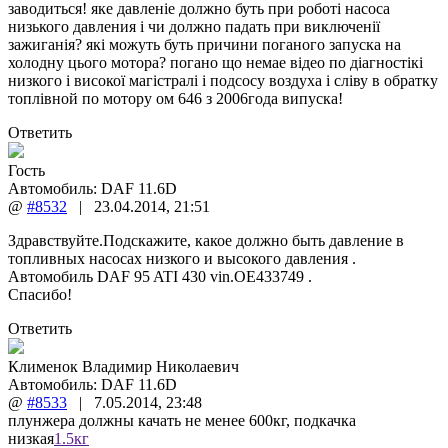
заводиться! яке давленіе должно буть при роботі насоса
низького давления і чи должно падать при виключенії
зажиганія? які можуть буть причини поганого запуска на
холодну цього мотора? погано що немае відео по діагностікі
низкого і високої магістралі і подсосу воздуха і сліву в обратку
топлівной по мотору ом 646 з 2006года випуска!
Ответить
Гость
Автомобиль: DAF 11.6D
@
#8532
|
23.04.2014
,
21:51
Здравствуйте.Подскажите, какое должно быть давление в
топливных насосах низкого и высокого давления .
Автомобиль DAF 95 ATI 430 vin.OE433749 .
Спасибо!
Ответить
Клименок Владимир Николаевич
Автомобиль: DAF 11.6D
@
#8533
|
7.05.2014
,
23:48
плунжера должны качать не менее 600кг, подкачка
низкая
1.5кг