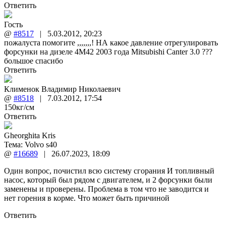
Ответить
Гость
@
#8517
|
5.03.2012
,
20:23
пожалуста помогите ,,,,,,,! НА какое давление отрегулировать
форсунки на дизеле 4М42 2003 года Mitsubishi Canter 3.0 ???
большое спасибо
Ответить
Клименок Владимир Николаевич
@
#8518
|
7.03.2012
,
17:54
150кг/см
Ответить
Gheorghita Kris
Тема:
Volvo s40
@
#16689
|
26.07.2023
,
18:09
Один вопрос, почистил всю систему сгорания И топливный
насос, который был рядом с двигателем, и 2 форсунки были
заменены и проверены. Проблема в том что не заводится и
нет горения в корме. Что может быть причиной
Ответить