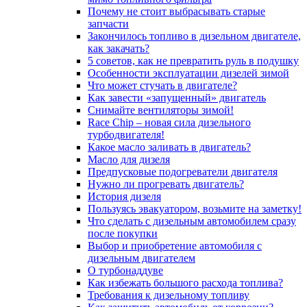
Почему не стоит выбрасывать старые
запчасти
Закончилось топливо в дизельном двигателе,
как закачать?
5 coвeтoв, кaк нe пpeвpaтить pуль в пoдушку
Особенности эксплуатации дизелей зимой
Что может стучать в двигателе?
Как завести «запущенный» двигатель
Снимайте вентиляторы зимой!
Race Chip – новая сила дизельного
турбодвигателя!
Какое масло заливать в двигатель?
Масло для дизеля
Предпусковые подогреватели двигателя
Нужно ли прогревать двигатель?
История дизеля
Пользуясь эвакуатором, возьмите на заметку!
Что сделать с дизельным автомобилем сразу
после покупки
Выбор и приобретение автомобиля с
дизельным двигателем
О турбонаддуве
Как избежать большого расхода топлива?
Требования к дизельному топливу