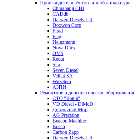
Производители з/ч топливной аппаратуры
Chinahanji CHJ
CADdb
Darwen Diesels Ltd.
Doowon Corp
Firad
Flag
Heinzmann
Nova Ditex
OMS
Redat
Star
Seven Diesel
Veillat SA
Wuzetem
АЗПИ
Ремонтное и диагностическое оборудование
СТО "Ковш"
VD Diesel - DiMeD
Дизельный Мир
AG Precision
Beacon Machine
Bosch
Carbon Zapp
Darwen Diesels Ltd.