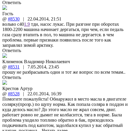
Ответить
Гость
@
#8530
|
22.04.2014
,
21:51
вольво с40
1.9
тди, насос лукас. При разгоне при оборотах
1800-2200 машина начинает дергаться, при чем, если педаль
газа сразу втапить в пол, то машина не дергается. в чем
проблема. первые признаки появились после того как
заправлял зимой арктику.
Ответить
Клименок Владимир Николаевич
@
#8531
|
7.05.2014
,
23:45
прошу не разбрасывать один и тот же вопрос по всем темам..
Ответить
Крестов Артур
@
#8528
|
22.01.2014
,
16:39
Помогите пожалуйста! Обнаружил в место масла в двигателе
солярку(прозр.) по щупу норма. Как попала соляра в поддон и
куда делось масло? До этого масло не жрал совсем, двиг.
работает ровно не дымит не колбасится, тяга в норме. Была
проблема уходило топливо обратно в бак, приходилось
подкачивать под капотом, задолбался купил у вас обратный
клапан, поставил...
Читать далее