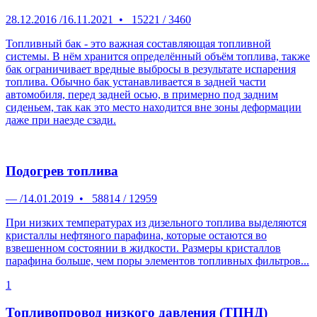
28.12.2016
/
16.11.2021
•
15221
/
3460
Топливный бак - это важная составляющая топливной
системы. В нём хранится определённый объём топлива, также
бак ограничивает вредные выбросы в результате испарения
топлива. Обычно бак устанавливается в задней части
автомобиля, перед задней осью, в примерно под задним
сиденьем, так как это место находится вне зоны деформации
даже при наезде сзади.
Подогрев топлива
—
/
14.01.2019
•
58814
/
12959
При низких температурах из дизельного топлива выделяются
кристаллы нефтяного парафина, которые остаются во
взвешенном состоянии в жидкости. Размеры кристаллов
парафина больше, чем поры элементов топливных фильтров...
1
Топливопровод низкого давления (ТПНД)