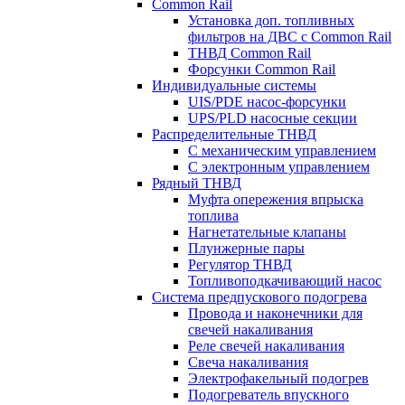
Common Rail
Установка доп. топливных
фильтров на ДВС с Common Rail
ТНВД Common Rail
Форсунки Common Rail
Индивидуальные системы
UIS/PDE насос-форсунки
UPS/PLD насосные секции
Распределительные ТНВД
С механическим управлением
С электронным управлением
Рядный ТНВД
Муфта опережения впрыска
топлива
Нагнетательные клапаны
Плунжерные пары
Регулятор ТНВД
Топливоподкачивающий насос
Система предпускового подогрева
Провода и наконечники для
свечей накаливания
Реле свечей накаливания
Свеча накаливания
Электрофакельный подогрев
Подогреватель впускного