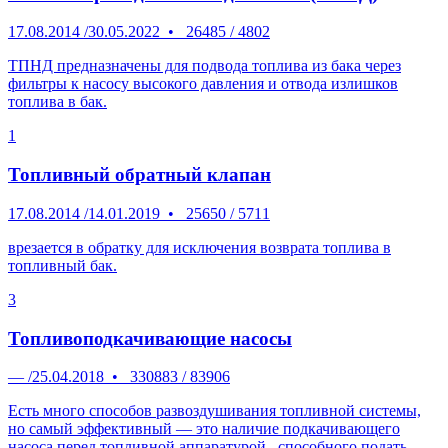
17.08.2014
/
30.05.2022
•
26485
/
4802
ТПНД предназначены для подвода топлива из бака через
фильтры к насосу высокого давления и отвода излишков
топлива в бак.
1
Топливный обратный клапан
17.08.2014
/
14.01.2019
•
25650
/
5711
врезается в обратку для исключения возврата топлива в
топливный бак.
3
Топливоподкачивающие насосы
—
/
25.04.2018
•
330883
/
83906
Есть много способов развоздушивания топливной системы,
но самый эффективный — это наличие подкачивающего
насоса перед топливной аппаратурой , способного подать