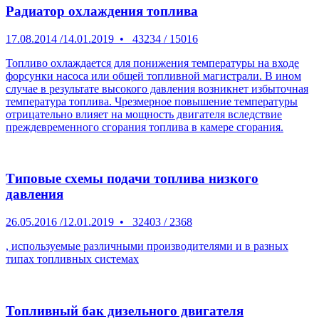
Радиатор охлаждения топлива
17.08.2014
/
14.01.2019
•
43234
/
15016
Топливо охлаждается для понижения температуры на входе
форсунки насоса или общей топливной магистрали. В ином
случае в результате высокого давления возникнет избыточная
температура топлива. Чрезмерное повышение температуры
отрицательно влияет на мощность двигателя вследствие
преждевременного сгорания топлива в камере сгорания.
Типовые схемы подачи топлива низкого
давления
26.05.2016
/
12.01.2019
•
32403
/
2368
, используемые различными производителями и в разных
типах топливных системах
Топливный бак дизельного двигателя