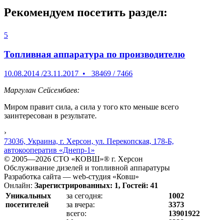
Рекомендуем посетить раздел:
5
Топливная аппаратура по производителю
10.08.2014
/
23.11.2017
•
38469
/
7466
Маргулан Сейсембаев:
Миром правит сила, а сила у того кто меньше всего
заинтересован в результате.
›
73036, Украина, г. Херсон, ул. Перекопская, 178-Б,
автокооператив «Днепр-1»
© 2005—2026 СТО «КОВШ»® г. Херсон
Обслуживание дизелей и топливной аппаратуры
Разработка сайта — web-студия «Ковш»
Онлайн:
Зарегистрированных: 1, Гостей: 41
Уникальных
за сегодня:
1002
посетителей
за вчера:
3373
всего:
13901922