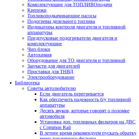
Комплектующие для ТОПЛИВОподачи
Крепежи
Топливоподкачивающие насосы
Подогревы дизельного топлива
Индикаторы контроля двигателя и топливной
аппаратуры
Предпусковые подогреватели двигателя и
комплектующие
Чип-блоки
Автохимия
Оборудование для ТО двигателя и топливной
Запчасти для двигателей
Проставки для ТНВД
Электрооборудование
Библиотека
Советы автолюбителю
Если двигатель перегревается
Как обеспечить надежность б/у топливной
аппаратуры
Десять звуков, которые говорят о поломке
автомобиля
Установка доп. топливных фильтров на ДВС
с Common Rail
В летнее время рекомендуем пускать обратку
мимо топливного фильтра