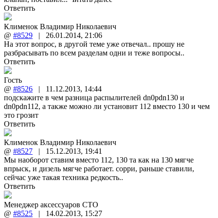
Ответить
Клименок Владимир Николаевич
@
#8529
|
26.01.2014
,
21:06
На этот вопрос, в другой теме уже отвечал.. прошу не
разбрасывать по всем разделам одни и теже вопросы..
Ответить
Гость
@
#8526
|
11.12.2013
,
14:44
подскажите в чем разница распылителей dn0pdn130 и
dn0pdn112, а также можно ли установит 112 вместо 130 и чем
это грозит
Ответить
Клименок Владимир Николаевич
@
#8527
|
15.12.2013
,
19:41
Мы наоборот ставим вместо 112, 130 та как на 130 мягче
впрыск, и дизель мягче работает. сорри, раньше ставили,
сейчас уже такая техника редкость..
Ответить
Менеджер аксессуаров СТО
@
#8525
|
14.02.2013
,
15:27