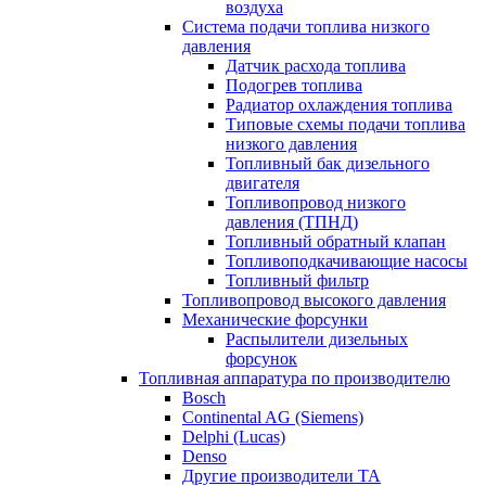
воздуха
Система подачи топлива низкого
давления
Датчик расхода топлива
Подогрев топлива
Радиатор охлаждения топлива
Типовые схемы подачи топлива
низкого давления
Топливный бак дизельного
двигателя
Топливопровод низкого
давления (ТПНД)
Топливный обратный клапан
Топливоподкачивающие насосы
Топливный фильтр
Топливопровод высокого давления
Механические форсунки
Распылители дизельных
форсунок
Топливная аппаратура по производителю
Bosch
Continental AG (Siemens)
Delphi (Lucas)
Denso
Другие производители ТА