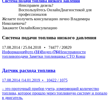
Система подачи топлива низкого давления
Неисправен дизель?
Воспользуйтесь
ОнлайнДиагностикой
для
профессионалов
Желаете получить консультацию лично Владимира
Николаевича?
Закажите
ОнлайнКонсультацию
Система подачи топлива низкого давления
17.08.2014
/
25.04.2018
•
74477
/
20829
Информация
Фото
(31)
Видео
(76)
Неисправности
топливоподачи
Заметки топливщика СТО Ковш
Датчик расхода топлива
17.08.2014
/
14.01.2019
•
10422
/
1075
– это проточный прибор учета, измеряющий количество
топлива, которое прошло через топливную систему и попало
в двигатель.