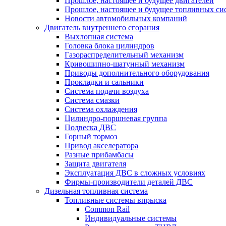
Прошлое, настоящее и будущее двигателей
Прошлое, настоящее и будущее топливных си
Новости автомобильных компаний
Двигатель внутреннего сгорания
Выхлопная система
Головка блока цилиндров
Газораспределительный механизм
Кривошипно-шатунный механизм
Приводы дополнительного оборудования
Прокладки и сальники
Система подачи воздуха
Система смазки
Система охлаждения
Цилиндро-поршневая группа
Подвеска ДВС
Горный тормоз
Привод акселератора
Разные прибамбасы
Защита двигателя
Эксплуатация ДВС в сложных условиях
Фирмы-производители деталей ДВС
Дизельная топливная система
Топливные системы впрыска
Common Rail
Индивидуальные системы