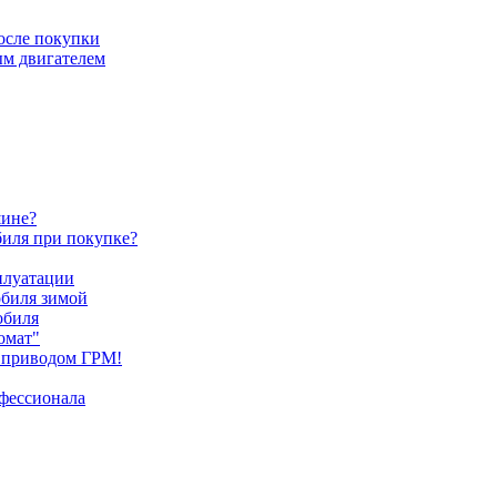
после покупки
ым двигателем
шине?
биля при покупке?
плуатации
обиля зимой
обиля
омат"
 приводом ГРМ!
офессионала