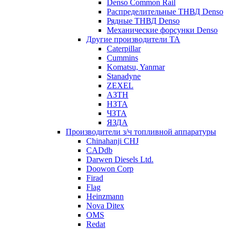
Denso Common Rail
Распределительные ТНВД Denso
Рядные ТНВД Denso
Механические форсунки Denso
Другие производители ТА
Caterpillar
Cummins
Komatsu, Yanmar
Stanadyne
ZEXEL
АЗТН
НЗТА
ЧЗТА
ЯЗДА
Производители з/ч топливной аппаратуры
Chinahanji CHJ
CADdb
Darwen Diesels Ltd.
Doowon Corp
Firad
Flag
Heinzmann
Nova Ditex
OMS
Redat