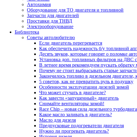
Автохимия
Оборудование для ТО двигателя и топливной
Запчасти для двигателей
Проставки для ТНВД
Электрооборудование
Библиотека
Советы автолюбителю
Если двигатель перегревается
Как обеспечить надежность б/у топливной ап
Десять звуков, которые говорят о поломке ав
Установка доп. топливных фильтров на ДВС 
В летнее время рекомендуем пускать обратку
Почему не стоит выбрасывать старые запчаст
Закончилось топливо в дизельном двигателе, к
5 coвeтoв, кaк нe пpeвpaтить pуль в пoдушку
Особенности эксплуатации дизелей зимой
Что может стучать в двигателе?
Как завести «запущенный» двигатель
Снимайте вентиляторы зимой!
Race Chip – новая сила дизельного турбодвига
Какое масло заливать в двигатель?
Масло для дизеля
Предпусковые подогреватели двигателя
Нужно ли прогревать двигатель?
История дизеля