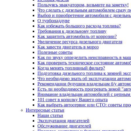
Пользуясь эвакуатором, возьмите на заметку!
Что сделать с дизельным автомобилем сразу 
Выбор и приобретение автомобиля с дизельн
О турбонаддуве
Как избежать большого расхода топлива?
Требования к дизельному топливу
Как защитить автомобиль от коррозии?
Увеличение ресурса дизельного двигателя
Как завести двигатель в мороз
Полезные советы
Как по звуку определить неисправность в ма
Как проверить техническое состояние автомо
Когда менять топливный фильтр?
Подготовка дизельного топлива к зимней экс
Что необходимо знать об эксплуатации автом
Рекомендации будущим владельцам б/у автом
Есть ли необходимость прогревать зимой "авт
Внимание владельцам автомобилей с цепным
101 совет в копилку Вашего опыта
Как выбрать автосервис или СТО: советы пр
Интересные статьи
Наши статьи
Эксплуатация двигателей
Обслуживание двигателей