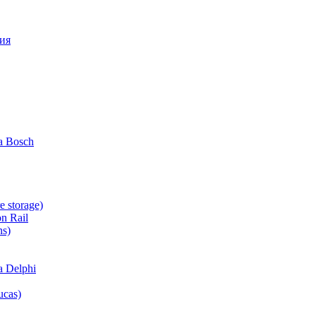
ия
 Bosch
e storage)
n Rail
ns)
 Delphi
cas)