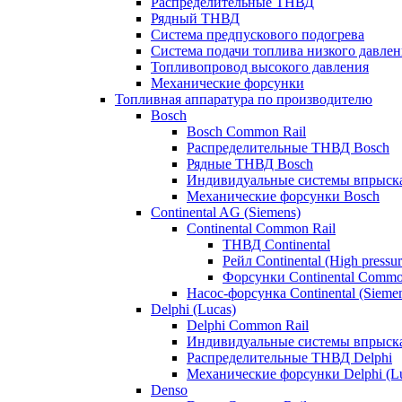
Распределительные ТНВД
Рядный ТНВД
Система предпускового подогрева
Система подачи топлива низкого давлен
Топливопровод высокого давления
Механические форсунки
Топливная аппаратура по производителю
Bosch
Bosch Common Rail
Распределительные ТНВД Bosch
Рядные ТНВД Bosch
Индивидуальные системы впрыска
Механические форсунки Bosch
Continental AG (Siemens)
Continental Common Rail
ТНВД Continental
Рейл Continental (High pressur
Форсунки Continental Commo
Насос-форсунка Continental (Sieme
Delphi (Lucas)
Delphi Common Rail
Индивидуальные системы впрыска
Распределительные ТНВД Delphi
Механические форсунки Delphi (Lu
Denso