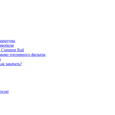
паратуры
томобиля
с Common Rail
 мимо топливного фильтра
и
ак закачать?
теля!