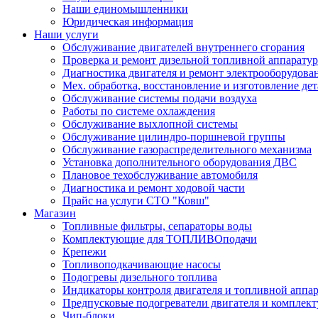
Наши единомышленники
Юридическая информация
Наши услуги
Обслуживание двигателей внутреннего сгорания
Проверка и ремонт дизельной топливной аппарату
Диагностика двигателя и ремонт электрооборудова
Мех. обработка, восстановление и изготовление де
Обслуживание системы подачи воздуха
Работы по системе охлаждения
Обслуживание выхлопной системы
Обслуживание цилиндро-поршневой группы
Обслуживание газораспределительного механизма
Установка дополнительного оборудования ДВС
Плановое техобслуживание автомобиля
Диагностика и ремонт ходовой части
Прайс на услуги СТО "Ковш"
Магазин
Топливные фильтры, сепараторы воды
Комплектующие для ТОПЛИВОподачи
Крепежи
Топливоподкачивающие насосы
Подогревы дизельного топлива
Индикаторы контроля двигателя и топливной аппа
Предпусковые подогреватели двигателя и комплек
Чип-блоки