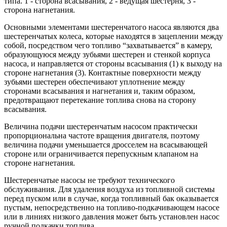
типа. 1 - сторона всасывания, 2 - ведущая шестерня, 3 -
сторона нагнетания.
Основными элементами шестеренчатого насоса являются два
шестеренчатых колеса, которые находятся в зацеплении между
собой, посредством чего топливо “захватывается” в камеру,
образующуюся между зубьями шестерен и стенкой корпуса
насоса, и направляется от стороны всасывания (1) к выходу на
стороне нагнетания (3). Контактные поверхности между
зубьями шестерен обеспечивают уплотнение между
сторонами всасывания и нагнетания и, таким образом,
предотвращают перетекание топлива снова на сторону
всасывания.
Величина подачи шестеренчатым насосом практически
пропорциональна частоте вращения двигателя, поэтому
величина подачи уменьшается дросселем на всасывающей
стороне или ограничивается перепускным клапаном на
стороне нагнетания.
Шестеренчатые насосы не требуют технического
обслуживания. Для удаления воздуха из топливной системы
перед пуском или в случае, когда топливный бак оказывается
пустым, непосредственно на топливо-подкачивающем насосе
или в линиях низкого давления может быть установлен насос
ручной подкачки топлива.