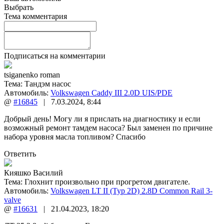
Выбрать
Тема комментария
Подписаться на комментарии
tsiganenko roman
Тема:
Тандэм насос
Автомобиль:
Volkswagen Caddy III 2.0D UIS/PDE
@
#16845
|
7.03.2024
,
8:44
Добрый день! Могу ли я прислать на диагностику и если
возможный ремонт тамдем насоса? Был заменен по причине
набора уровня масла топливом? Спасибо
Ответить
Кияшко Василий
Тема:
Глохнит произвольно при прогретом двигателе.
Автомобиль:
Volkswagen LT II (Typ 2D) 2.8D Common Rail 3-
valve
@
#16631
|
21.04.2023
,
18:20