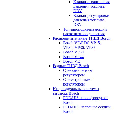
Клапан ограничения
давления топлива
DBV
Клапан регулировки
давления топлива
DRV
Топливоподкачивающий
насос низкого давления
Распределительные ТНВД Bosch
Bosch VE-EDC VP15,
VP34, VP36, VP37
Bosch VP30
Bosch VP44
Bosch VE
Рядные ТНВД Bosch
С механическим
регулятором
С электронным
регулятором
Индивидуальные системы
впрыска Bosch
PDE/UIS насос-форсунки
Bosch
PLD/UPS насосные секции
Bosch