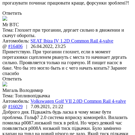
прогазувати починає працювати краще, форсунки зроблені?!
Ответить
Mr BTC
Тема:
Глохнет при трогании, дергает сильно в движении и
скачут обороты.
Автомобиль:
SEAT Ibiza IV 1.2D Common Rail 4-valve
@
#16406
|
26.04.2022
,
23:25
Приветствую. При трогании глохнет, если в момент
перегазовки сцепленем рвануть с места то начинает дергать
сильно. Проявляется только на горячую. И пищит насос в
баке. Что бы это могло быть и с чего начать копать? Заранее
спасибо
Ответить
Мигаль Володимир
Тема:
Топливопідкачка
Автомобиль:
Volkswagen Golf VII 2.0D Common Rail 4-valve
@
#16029
|
7.09.2021
,
21:22
Доброго дня. Підкажіть будь ласка в чому може бути
проблема. Гольф7 2.0 система вприску комонрейл. Вилазить
помилка р0087.низький тиск в рейлі. Но через деякий час
появляється р008А низький тиск підкачки. Було замінено
клапан на тнвд на новий нічого не дало. Який тиск підкачки