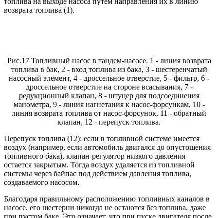
топлива на выходе насоса путем направления их в линию
возврата топлива (1).
Рис.17 Топливный насос в тандем-насосе. 1 - линия возврата
топлива в бак, 2 - вход топлива из бака, 3 - шестеренчатый
насосный элемент, 4 - дроссельное отверстие, 5 - фильтр, 6 -
дроссельное отверстие на стороне всасывания, 7 -
редукционный клапан, 8 - штуцер для подсоединения
манометра, 9 - линия нагнетания к насос-форсункам, 10 -
линия возврата топлива от насос-форсунок, 11 - обратный
клапан, 12 - перепуск топлива.
Перепуск топлива (12): если в топливной системе имеется
воздух (например, если автомобиль двигался до опустошения
топливного бака), клапан-регулятор низкого давления
остается закрытым. Тогда воздух удаляется из топливной
системы через байпас под действием давления топлива,
создаваемого насосом.
Благодаря правильному расположению топливных каналов в
насосе, его шестерни никогда не остаются без топлива, даже
при пустом баке. Это означает, что при пуске двигателя после