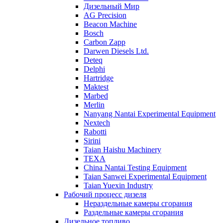
Дизельный Мир
AG Precision
Beacon Machine
Bosch
Carbon Zapp
Darwen Diesels Ltd.
Deteq
Delphi
Hartridge
Maktest
Marbed
Merlin
Nanyang Nantai Experimental Equipment
Nextech
Rabotti
Sirini
Taian Haishu Machinery
TEXA
China Nantai Testing Equipment
Taian Sanwei Experimental Equipment
Taian Yuexin Industry
Рабочий процесс дизеля
Нераздельные камеры сгорания
Раздельные камеры сгорания
Дизельное топливо