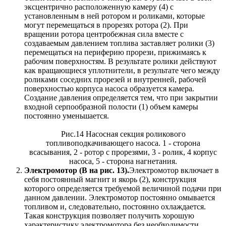
эксцентрично расположенную камеру (4) с
установленным в ней ротором и роликами, которые
могут перемещаться в прорезях ротора (2). При
вращении ротора центробежная сила вместе с
создаваемым давлением топлива заставляет ролики (3)
перемещаться на периферию прорези, прижимаясь к
рабочим поверхностям. В результате ролики действуют
как вращающиеся уплотнители, в результате чего между
роликами соседних прорезей и внутренней, рабочей
поверхностью корпуса насоса образуется камера.
Создание давления определяется тем, что при закрытии
входной серпообразной полости (1) объем камеры
постоянно уменьшается.
Рис.14 Насосная секция роликового
топливоподкачивающего насоса. 1 - сторона
всасывания, 2 - ротор с прорезями, 3 - ролик, 4 корпус
насоса, 5 - сторона нагнетания.
Электромотор (В на рис. 13).
Электромотор включает в
себя постоянный магнит и якорь (2), конструкция
которого определяется требуемой величиной подачи при
данном давлении. Электромотор постоянно омывается
топливом и, следовательно, постоянно охлаждается.
Такая конструкция позволяет получить хорошую
характеристику электромотора без необходимости