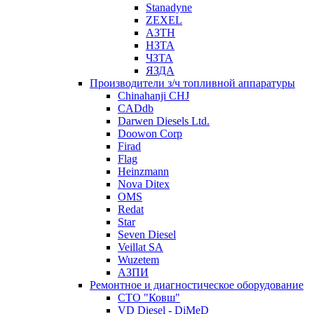
Stanadyne
ZEXEL
АЗТН
НЗТА
ЧЗТА
ЯЗДА
Производители з/ч топливной аппаратуры
Chinahanji CHJ
CADdb
Darwen Diesels Ltd.
Doowon Corp
Firad
Flag
Heinzmann
Nova Ditex
OMS
Redat
Star
Seven Diesel
Veillat SA
Wuzetem
АЗПИ
Ремонтное и диагностическое оборудование
СТО "Ковш"
VD Diesel - DiMeD