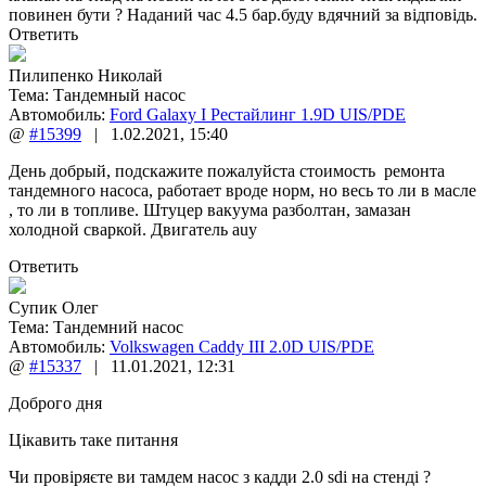
повинен бути ? Наданий час 4.5 бар.буду вдячний за відповідь.
Ответить
Пилипенко Николай
Тема:
Тандемный насос
Автомобиль:
Ford Galaxy I Рестайлинг 1.9D UIS/PDE
@
#15399
|
1.02.2021
,
15:40
День добрый, подскажите пожалуйста стоимость ремонта
тандемного насоса, работает вроде норм, но весь то ли в масле
, то ли в топливе. Штуцер вакуума разболтан, замазан
холодной сваркой. Двигатель auy
Ответить
Супик Олег
Тема:
Тандемний насос
Автомобиль:
Volkswagen Caddy III 2.0D UIS/PDE
@
#15337
|
11.01.2021
,
12:31
Доброго дня
Цікавить таке питання
Чи провіряєте ви тамдем насос з кадди 2.0 sdi на стенді ?