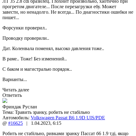
ЛТ 35 2.8 cdi бразилец. Глохнит произвольно, хаотично при
прогретом двигателе... После перезагрузки ебу. Может
завести, но ненадолго. Не всегда... По диагностики ошибки не
пишет...
Форсунки проверил..
Проводку проверили..
Дат. Коленвала поменял, высоко давления тоже..
В раме.. Тоже! Без изменений..
С баком и магистралью порядок..
Варианты...
Читать далее
Ответить
Фриндак Руслан
Тема:
Травить зранку, робить не стабільно
Автомобиль:
Volkswagen Passat B6 1.9D UIS/PDE
@
#16625
|
1.04.2023
,
6:15
Робить не стабільно, ривками зранку Пассат б6 1.9 тді, якщо