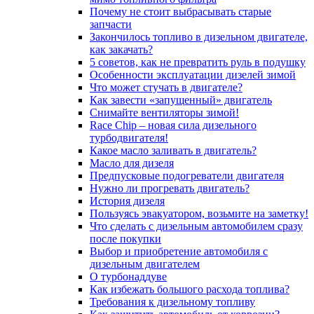
Почему не стоит выбрасывать старые
запчасти
Закончилось топливо в дизельном двигателе,
как закачать?
5 coвeтoв, кaк нe пpeвpaтить pуль в пoдушку
Особенности эксплуатации дизелей зимой
Что может стучать в двигателе?
Как завести «запущенный» двигатель
Снимайте вентиляторы зимой!
Race Chip – новая сила дизельного
турбодвигателя!
Какое масло заливать в двигатель?
Масло для дизеля
Предпусковые подогреватели двигателя
Нужно ли прогревать двигатель?
История дизеля
Пользуясь эвакуатором, возьмите на заметку!
Что сделать с дизельным автомобилем сразу
после покупки
Выбор и приобретение автомобиля с
дизельным двигателем
О турбонаддуве
Как избежать большого расхода топлива?
Требования к дизельному топливу