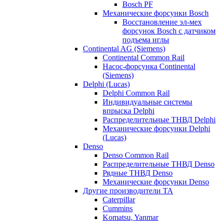
Bosch PF
Механические форсунки Bosch
Восстановление эл-мех
форсунок Bosch с датчиком
подъема иглы
Continental AG (Siemens)
Continental Common Rail
Насос-форсунка Continental
(Siemens)
Delphi (Lucas)
Delphi Common Rail
Индивидуальные системы
впрыска Delphi
Распределительные ТНВД Delphi
Механические форсунки Delphi
(Lucas)
Denso
Denso Common Rail
Распределительные ТНВД Denso
Рядные ТНВД Denso
Механические форсунки Denso
Другие производители ТА
Caterpillar
Cummins
Komatsu, Yanmar