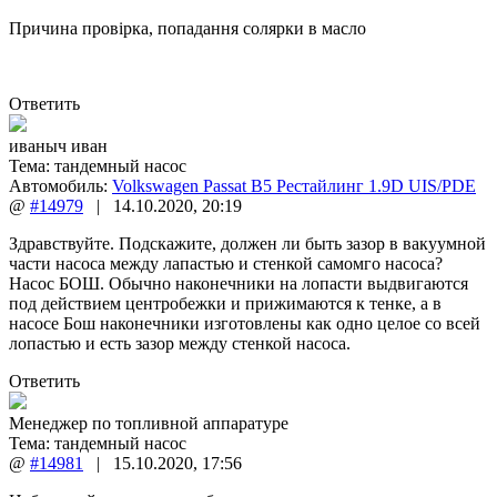
Причина провірка, попадання солярки в масло
Ответить
иваныч иван
Тема:
тандемный насос
Автомобиль:
Volkswagen Passat B5 Рестайлинг 1.9D UIS/PDE
@
#14979
|
14.10.2020
,
20:19
Здравствуйте. Подскажите, должен ли быть зазор в вакуумной
части насоса между лапастью и стенкой самомго насоса?
Насос БОШ. Обычно наконечники на лопасти выдвигаются
под действием центробежки и прижимаются к тенке, а в
насосе Бош наконечники изготовлены как одно целое со всей
лопастью и есть зазор между стенкой насоса.
Ответить
Менеджер по топливной аппаратуре
Тема:
тандемный насос
@
#14981
|
15.10.2020
,
17:56