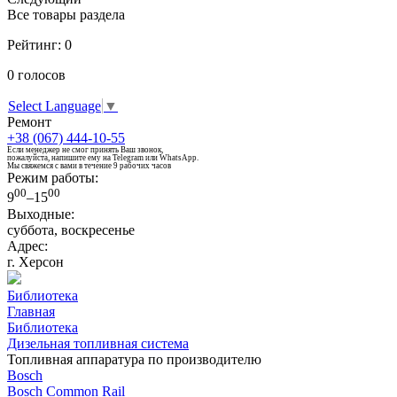
Все товары раздела
Рейтинг:
0
0
голосов
Select Language
▼
Ремонт
+38 (067) 444-10-55
Если менеджер не смог принять Ваш звонок,
пожалуйста, напишите ему на Telegram или WhatsApp.
Мы свяжемся с вами в течение 9 рабочих часов
Режим работы:
00
00
9
–15
Выходные:
суббота, воскресенье
Адрес:
г. Херсон
Библиотека
Главная
Библиотека
Дизельная топливная система
Топливная аппаратура по производителю
Bosch
Bosch Common Rail