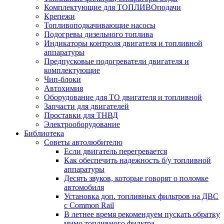
Комплектующие для ТОПЛИВОподачи
Крепежи
Топливоподкачивающие насосы
Подогревы дизельного топлива
Индикаторы контроля двигателя и топливной
аппаратуры
Предпусковые подогреватели двигателя и
комплектующие
Чип-блоки
Автохимия
Оборудование для ТО двигателя и топливной
Запчасти для двигателей
Проставки для ТНВД
Электрооборудование
Библиотека
Советы автолюбителю
Если двигатель перегревается
Как обеспечить надежность б/у топливной
аппаратуры
Десять звуков, которые говорят о поломке
автомобиля
Установка доп. топливных фильтров на ДВС
с Common Rail
В летнее время рекомендуем пускать обратку
мимо топливного фильтра