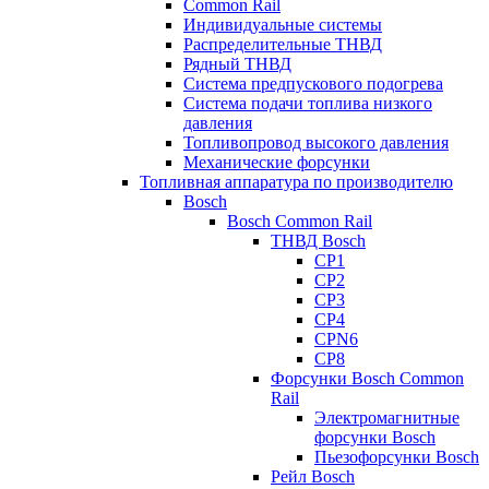
Common Rail
Индивидуальные системы
Распределительные ТНВД
Рядный ТНВД
Система предпускового подогрева
Система подачи топлива низкого
давления
Топливопровод высокого давления
Механические форсунки
Топливная аппаратура по производителю
Bosch
Bosch Common Rail
ТНВД Bosch
CP1
CP2
CP3
CP4
CPN6
CP8
Форсунки Bosch Common
Rail
Электромагнитные
форсунки Bosch
Пьезофорсунки Bosch
Рейл Bosch