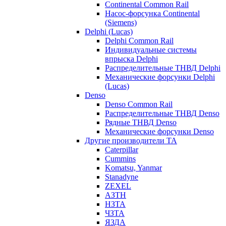
Continental Common Rail
Насос-форсунка Continental
(Siemens)
Delphi (Lucas)
Delphi Common Rail
Индивидуальные системы
впрыска Delphi
Распределительные ТНВД Delphi
Механические форсунки Delphi
(Lucas)
Denso
Denso Common Rail
Распределительные ТНВД Denso
Рядные ТНВД Denso
Механические форсунки Denso
Другие производители ТА
Caterpillar
Cummins
Komatsu, Yanmar
Stanadyne
ZEXEL
АЗТН
НЗТА
ЧЗТА
ЯЗДА