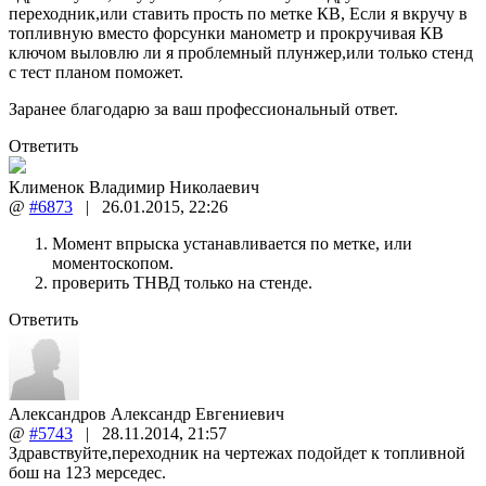
переходник,или ставить прость по метке КВ, Если я вкручу в
топливную вместо форсунки манометр и прокручивая КВ
ключом выловлю ли я проблемный плунжер,или только стенд
с тест планом поможет.
Заранее благодарю за ваш профессиональный ответ.
Ответить
Клименок Владимир Николаевич
@
#6873
|
26.01.2015
,
22:26
Момент впрыска устанавливается по метке, или
моментоскопом.
проверить ТНВД только на стенде.
Ответить
Александров Александр Евгениевич
@
#5743
|
28.11.2014
,
21:57
Здравствуйте,переходник на чертежах подойдет к топливной
бош на 123 мерседес.