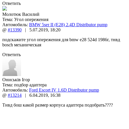
Ответить
Молотюк Василий
Тема:
Угол опережения
Автомобиль:
BMW 5ser II (E28) 2.4D Distributor pump
@
#13390
|
5.07.2019
,
18:20
подскажите угол опережения для bmw e28 524d 1986г, тнвд
bosch механическая
Ответить
Ониськів Ігор
Тема:
подбор адаптера
Автомобиль:
Ford Escort IV 1.6D Distributor pump
@
#13214
|
6.04.2019
,
16:38
Тнвд бош какой размер корпуса адаптера подобрать????