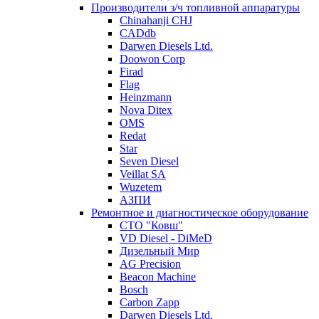
Производители з/ч топливной аппаратуры
Chinahanji CHJ
CADdb
Darwen Diesels Ltd.
Doowon Corp
Firad
Flag
Heinzmann
Nova Ditex
OMS
Redat
Star
Seven Diesel
Veillat SA
Wuzetem
АЗПИ
Ремонтное и диагностическое оборудование
СТО "Ковш"
VD Diesel - DiMeD
Дизельный Мир
AG Precision
Beacon Machine
Bosch
Carbon Zapp
Darwen Diesels Ltd.