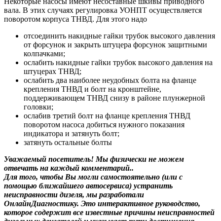
Некоторые насосы имеют несоставные шкивы приводного
вала. В этих случаях регулировка УОНПТ осуществляется
поворотом корпуса ТНВД. Для этого надо
отсоединить накидные гайки трубок высокого давления
от форсунок и закрыть штуцера форсунок защитными
колпачками;
ослабить накидные гайки трубок высокого давления на
штуцерах ТНВД;
ослабить два наиболее неудобных болта на фланце
крепления ТНВД и болт на кронштейне,
поддерживающем ТНВД снизу в районе плунжерной
головки;
ослабив третий болт на фланце крепления ТНВД
поворотом насоса добиться нужного показания
индикатора и затянуть болт;
затянуть остальные болты
Уважаемый посетитель! Мы
физически не можем
отвечать на каждый комментарий.
.
Для того, чтобы Вы могли самостоятельно (или с
помощью ближайшего автосервиса) устранить
неисправности дизеля, мы разработали
ОнлайнДиагностику. Это интерактивное руководство,
которое содержит все известные причины неисправностей