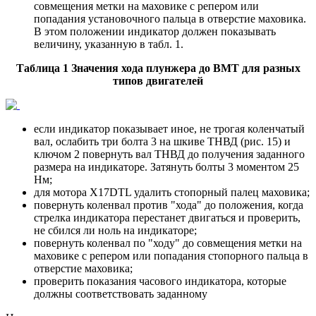
совмещения метки на маховике с репером или
попадания установочного пальца в отверстие маховика.
В этом положении индикатор должен показывать
величину, указанную в табл. 1.
Таблица 1 Значения хода плунжера до ВМТ для разных
типов двигателей
если индикатор показывает иное, не трогая коленчатый
вал, ослабить три болта 3 на шкиве ТНВД (рис. 15) и
ключом 2 повернуть вал ТНВД до получения заданного
размера на индикаторе. Затянуть болты 3 моментом 25
Нм;
для мотора X17DTL удалить стопорный палец маховика;
повернуть коленвал против "хода" до положения, когда
стрелка индикатора перестанет двигаться и проверить,
не сбился ли ноль на индикаторе;
повернуть коленвал по "ходу" до совмещения метки на
маховике с репером или попадания стопорного пальца в
отверстие маховика;
проверить показания часового индикатора, которые
должны соответствовать заданному