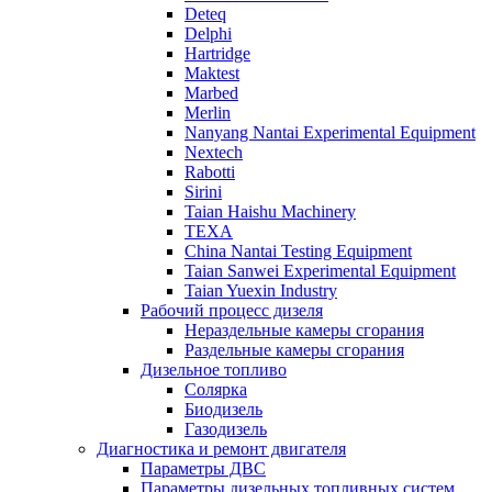
Deteq
Delphi
Hartridge
Maktest
Marbed
Merlin
Nanyang Nantai Experimental Equipment
Nextech
Rabotti
Sirini
Taian Haishu Machinery
TEXA
China Nantai Testing Equipment
Taian Sanwei Experimental Equipment
Taian Yuexin Industry
Рабочий процесс дизеля
Нераздельные камеры сгорания
Раздельные камеры сгорания
Дизельное топливо
Солярка
Биодизель
Газодизель
Диагностика и ремонт двигателя
Параметры ДВС
Параметры дизельных топливных систем