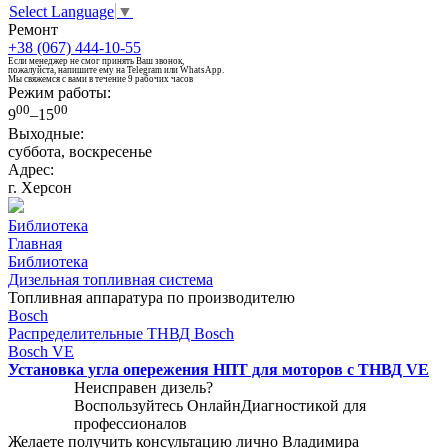
Select Language
▼
Ремонт
+38 (067) 444-10-55
Если менеджер не смог принять Ваш звонок,
пожалуйста, напишите ему на Telegram или WhatsApp.
Мы свяжемся с вами в течение 9 рабочих часов
Режим работы:
00
00
9
–15
Выходные:
суббота, воскресенье
Адрес:
г. Херсон
Библиотека
Главная
Библиотека
Дизельная топливная система
Топливная аппаратура по производителю
Bosch
Распределительные ТНВД Bosch
Bosch VE
Установка угла опережения НПТ для моторов с ТНВД VE
Неисправен дизель?
Воспользуйтесь
ОнлайнДиагностикой
для
профессионалов
Желаете получить консультацию лично Владимира