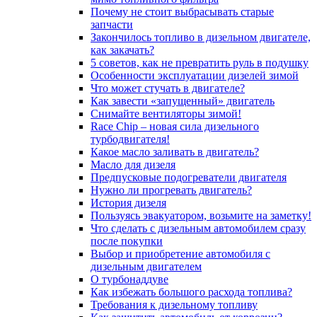
Почему не стоит выбрасывать старые
запчасти
Закончилось топливо в дизельном двигателе,
как закачать?
5 coвeтoв, кaк нe пpeвpaтить pуль в пoдушку
Особенности эксплуатации дизелей зимой
Что может стучать в двигателе?
Как завести «запущенный» двигатель
Снимайте вентиляторы зимой!
Race Chip – новая сила дизельного
турбодвигателя!
Какое масло заливать в двигатель?
Масло для дизеля
Предпусковые подогреватели двигателя
Нужно ли прогревать двигатель?
История дизеля
Пользуясь эвакуатором, возьмите на заметку!
Что сделать с дизельным автомобилем сразу
после покупки
Выбор и приобретение автомобиля с
дизельным двигателем
О турбонаддуве
Как избежать большого расхода топлива?
Требования к дизельному топливу