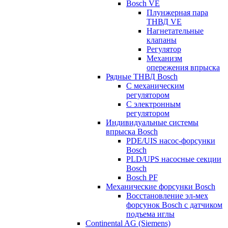
Bosch VE
Плунжерная пара
ТНВД VE
Нагнетательные
клапаны
Регулятор
Механизм
опережения впрыска
Рядные ТНВД Bosch
С механическим
регулятором
С электронным
регулятором
Индивидуальные системы
впрыска Bosch
PDE/UIS насос-форсунки
Bosch
PLD/UPS насосные секции
Bosch
Bosch PF
Механические форсунки Bosch
Восстановление эл-мех
форсунок Bosch с датчиком
подъема иглы
Continental AG (Siemens)