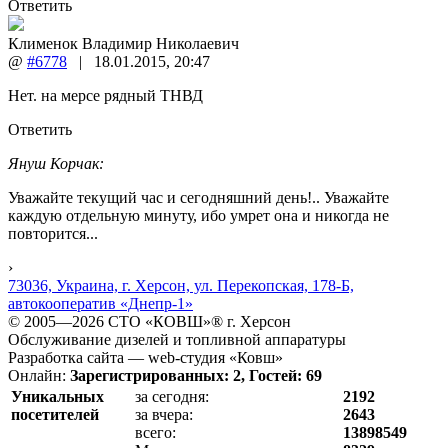
Ответить
Клименок Владимир Николаевич
@
#6778
|
18.01.2015
,
20:47
Нет. на мерсе рядный ТНВД
Ответить
Януш Корчак:
Уважайте текущий час и сегодняшний день!.. Уважайте
каждую отдельную минуту, ибо умрет она и никогда не
повторится...
›
73036, Украина, г. Херсон, ул. Перекопская, 178-Б,
автокооператив «Днепр-1»
© 2005—2026 СТО «КОВШ»® г. Херсон
Обслуживание дизелей и топливной аппаратуры
Разработка сайта — web-студия «Ковш»
Онлайн:
Зарегистрированных: 2, Гостей: 69
Уникальных
за сегодня:
2192
посетителей
за вчера:
2643
всего:
13898549