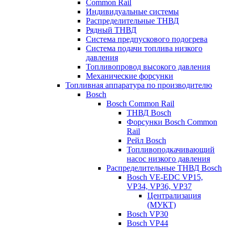
Common Rail
Индивидуальные системы
Распределительные ТНВД
Рядный ТНВД
Система предпускового подогрева
Система подачи топлива низкого
давления
Топливопровод высокого давления
Механические форсунки
Топливная аппаратура по производителю
Bosch
Bosch Common Rail
ТНВД Bosch
Форсунки Bosch Common
Rail
Рейл Bosch
Топливоподкачивающий
насос низкого давления
Распределительные ТНВД Bosch
Bosch VE-EDC VP15,
VP34, VP36, VP37
Централизация
(МУКТ)
Bosch VP30
Bosch VP44