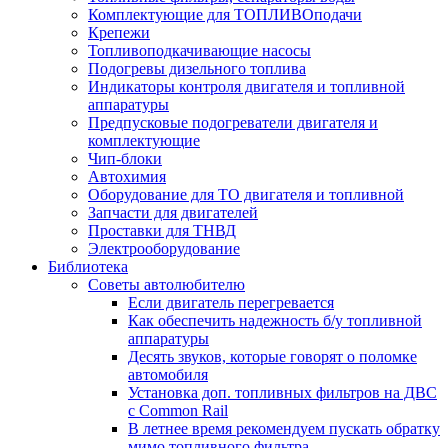
Комплектующие для ТОПЛИВОподачи
Крепежи
Топливоподкачивающие насосы
Подогревы дизельного топлива
Индикаторы контроля двигателя и топливной
аппаратуры
Предпусковые подогреватели двигателя и
комплектующие
Чип-блоки
Автохимия
Оборудование для ТО двигателя и топливной
Запчасти для двигателей
Проставки для ТНВД
Электрооборудование
Библиотека
Советы автолюбителю
Если двигатель перегревается
Как обеспечить надежность б/у топливной
аппаратуры
Десять звуков, которые говорят о поломке
автомобиля
Установка доп. топливных фильтров на ДВС
с Common Rail
В летнее время рекомендуем пускать обратку
мимо топливного фильтра