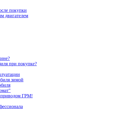
после покупки
ым двигателем
шине?
биля при покупке?
плуатации
обиля зимой
обиля
омат"
 приводом ГРМ!
офессионала