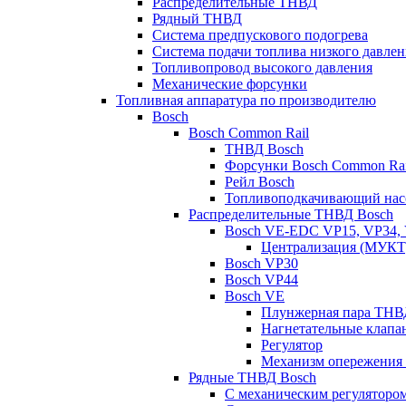
Распределительные ТНВД
Рядный ТНВД
Система предпускового подогрева
Система подачи топлива низкого давлен
Топливопровод высокого давления
Механические форсунки
Топливная аппаратура по производителю
Bosch
Bosch Common Rail
ТНВД Bosch
Форсунки Bosch Common Rai
Рейл Bosch
Топливоподкачивающий насо
Распределительные ТНВД Bosch
Bosch VE-EDC VP15, VP34, 
Централизация (МУКТ
Bosch VP30
Bosch VP44
Bosch VE
Плунжерная пара ТН
Нагнетательные клапа
Регулятор
Механизм опережения
Рядные ТНВД Bosch
С механическим регуляторо