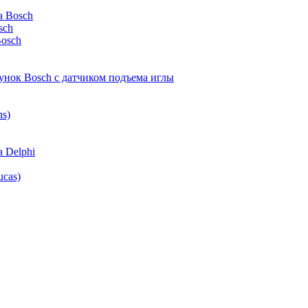
 Bosch
sch
osch
унок Bosch с датчиком подъема иглы
ns)
 Delphi
cas)