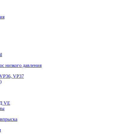
ия
l
с низкого давления
VP36, VP37
)
ВД VE
ны
 впрыска
м