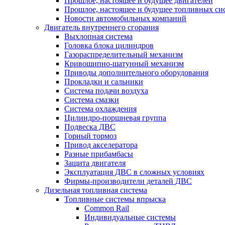
Прошлое, настоящее и будущее двигателей
Прошлое, настоящее и будущее топливных си
Новости автомобильных компаний
Двигатель внутреннего сгорания
Выхлопная система
Головка блока цилиндров
Газораспределительный механизм
Кривошипно-шатунный механизм
Приводы дополнительного оборудования
Прокладки и сальники
Система подачи воздуха
Система смазки
Система охлаждения
Цилиндро-поршневая группа
Подвеска ДВС
Горный тормоз
Привод акселератора
Разные прибамбасы
Защита двигателя
Эксплуатация ДВС в сложных условиях
Фирмы-производители деталей ДВС
Дизельная топливная система
Топливные системы впрыска
Common Rail
Индивидуальные системы