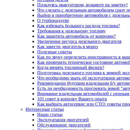
Пользуясь эвакуатором, возьмите на заметку!
Что сделать с дизельным автомобилем сразу 
Выбор и приобретение автомобиля с дизельн
О турбонаддуве
Как избежать большого расхода топлива?
Требования к дизельному топливу
Как защитить автомобиль от коррозии?
Увеличение ресурса дизельного двигателя
Как завести двигатель в мороз
Полезные советы
Как по звуку определить неисправность в ма
Как проверить техническое состояние автомо
Когда менять топливный фильтр?
Подготовка дизельного топлива к зимней экс
Что необходимо знать об эксплуатации автом
Рекомендации будущим владельцам б/у автом
Есть ли необходимость прогревать зимой "авт
Внимание владельцам автомобилей с цепным
101 совет в копилку Вашего опыта
Как выбрать автосервис или СТО: советы пр
Интересные статьи
Наши статьи
Эксплуатация двигателей
Обслуживание двигателей