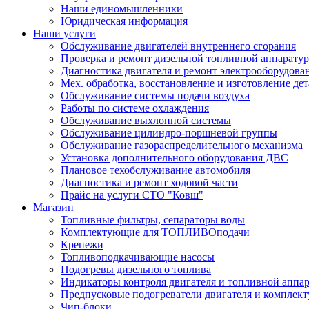
Наши единомышленники
Юридическая информация
Наши услуги
Обслуживание двигателей внутреннего сгорания
Проверка и ремонт дизельной топливной аппарату
Диагностика двигателя и ремонт электрооборудова
Мех. обработка, восстановление и изготовление де
Обслуживание системы подачи воздуха
Работы по системе охлаждения
Обслуживание выхлопной системы
Обслуживание цилиндро-поршневой группы
Обслуживание газораспределительного механизма
Установка дополнительного оборудования ДВС
Плановое техобслуживание автомобиля
Диагностика и ремонт ходовой части
Прайс на услуги СТО "Ковш"
Магазин
Топливные фильтры, сепараторы воды
Комплектующие для ТОПЛИВОподачи
Крепежи
Топливоподкачивающие насосы
Подогревы дизельного топлива
Индикаторы контроля двигателя и топливной аппа
Предпусковые подогреватели двигателя и комплек
Чип-блоки