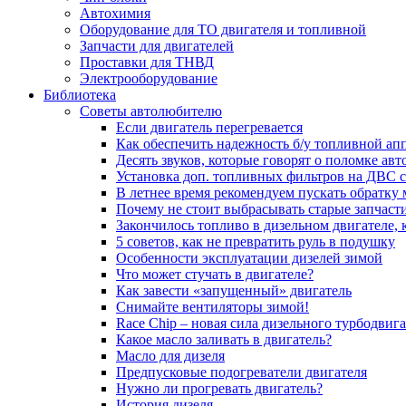
Автохимия
Оборудование для ТО двигателя и топливной
Запчасти для двигателей
Проставки для ТНВД
Электрооборудование
Библиотека
Советы автолюбителю
Если двигатель перегревается
Как обеспечить надежность б/у топливной ап
Десять звуков, которые говорят о поломке ав
Установка доп. топливных фильтров на ДВС 
В летнее время рекомендуем пускать обратку
Почему не стоит выбрасывать старые запчаст
Закончилось топливо в дизельном двигателе, к
5 coвeтoв, кaк нe пpeвpaтить pуль в пoдушку
Особенности эксплуатации дизелей зимой
Что может стучать в двигателе?
Как завести «запущенный» двигатель
Снимайте вентиляторы зимой!
Race Chip – новая сила дизельного турбодвига
Какое масло заливать в двигатель?
Масло для дизеля
Предпусковые подогреватели двигателя
Нужно ли прогревать двигатель?
История дизеля