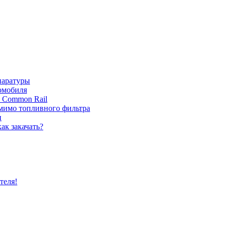
паратуры
томобиля
с Common Rail
 мимо топливного фильтра
и
ак закачать?
теля!