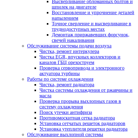
Высверливание обломанных болтов и
шпилек на двигателе
Восстановление и упрочнение деталей
напылением
Точное сверление и высверливание в
труднодоступных местах
Демонтаж приржавевших форсунок,
свечей накаливания
Обслуживание системы подачи воздуха
Чистка, ремонт интеркулера
Чистка EGR, впускных коллекторов и
каналов ГБЦ орехоструем
Проверка сервопривода и электронного
актуатора турбины
Работы по системе охлаждения
Чистка, ремонт радиатора
Чистка системы охлаждения от ржавчины и
масла
Проверка прорыва выхлопных газов в
систему охлаждения
Поиск утечки антифриза
Противомоскитная сетка радиатора
Установка сетчатых решеток радиаторов
Установка утеплителя решетки радиатора
Обслуживание выхлопной системы