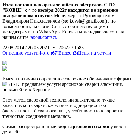
Из-за постоянных артиллерийских обстрелов, СТО
"КОВШ" с 4-го ноября 2022г находится во временно
вынужденном отпуске.
Менеджеры с Руководителем
Владимиром Николаевичем (sto.kovsh@gmail.com) , по
возможности, на связи. Связь с соответствующими
менеджерами, по WhatsApp. Контакты менеджеров есть на
нашем сайте
/about/contact.
22.08.2014
/
26.03.2021
•
20622
/
1683
Описание услуги
Фото
(67)
Видео
(3)
Цены на услуги
Имея в наличии современное сварочное оборудование фирмы
, предлагаем
услуги аргоновой сварки алюминия,
нержавейки
в Херсоне.
Этот метод сварочной технологии значительно лучше
классической сварки: качеством и однородностью
(аккуратностью) сварного шва, устойчивостью к коррозии,
точностью соединения металлов.
Самые распространённые
виды аргоновой сварки
узлов и
деталей: