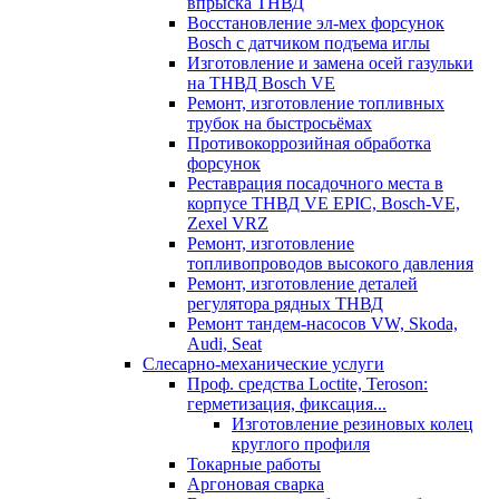
впрыска ТНВД
Восстановление эл-мех форсунок
Bosch с датчиком подъема иглы
Изготовление и замена осей газульки
на ТНВД Bosch VE
Ремонт, изготовление топливных
трубок на быстросьёмах
Противокоррозийная обработка
форсунок
Реставрация посадочного места в
корпусе ТНВД VE EPIC, Bosch-VE,
Zexel VRZ
Ремонт, изготовление
топливопроводов высокого давления
Ремонт, изготовление деталей
регулятора рядных ТНВД
Ремонт тандем-насосов VW, Skoda,
Audi, Seat
Слесарно-механические услуги
Проф. средства Loctite, Teroson:
герметизация, фиксация...
Изготовление резиновых колец
круглого профиля
Токарные работы
Аргоновая сварка