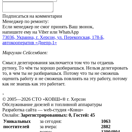
Подписаться на комментарии
Менеджер по ремонту:
Если менеджер не смог принять Ваш звонок,
напишите ему на Viber или WhatsApp
73036, Украина, г. Херсон, ул. Перекопская, 178-Б,
автокооператив «Днепр-1»
Маргулан Сейсембаев:
Смысл делегирования заключается том что ты отдаешь
рутину, Tо чём ты хорошо разбираешься. Нельзя делегировать
то, в чем ты не разбираешься. Потому что ты не сможешь
оценить работу и не сможешь повлиять на эту работу, потому
как не знаешь как это работает.
›
© 2005—2026 СТО «КОВШ»® г. Херсон
Обслуживание дизелей и топливной аппаратуры
Разработка сайта — web-студия «Ковш»
Онлайн:
Зарегистрированных: 0, Гостей: 45
Уникальных
за сегодня:
1063
посетителей
за вчера:
2882
всего:
13904804