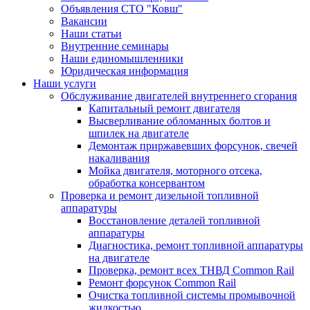
Объявления СТО "Ковш"
Вакансии
Наши статьи
Внутренние семинары
Наши единомышленники
Юридическая информация
Наши услуги
Обслуживание двигателей внутреннего сгорания
Капитальный ремонт двигателя
Высверливание обломанных болтов и
шпилек на двигателе
Демонтаж приржавевших форсунок, свечей
накаливания
Мойка двигателя, моторного отсека,
обработка консервантом
Проверка и ремонт дизельной топливной
аппаратуры
Восстановление деталей топливной
аппаратуры
Диагностика, ремонт топливной аппаратуры
на двигателе
Проверка, ремонт всех ТНВД Common Rail
Ремонт форсунок Common Rail
Очистка топливной системы промывочной
жидкостью