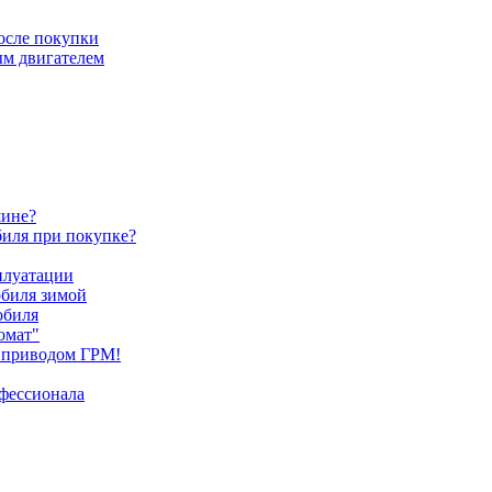
после покупки
ым двигателем
шине?
биля при покупке?
плуатации
обиля зимой
обиля
омат"
 приводом ГРМ!
офессионала