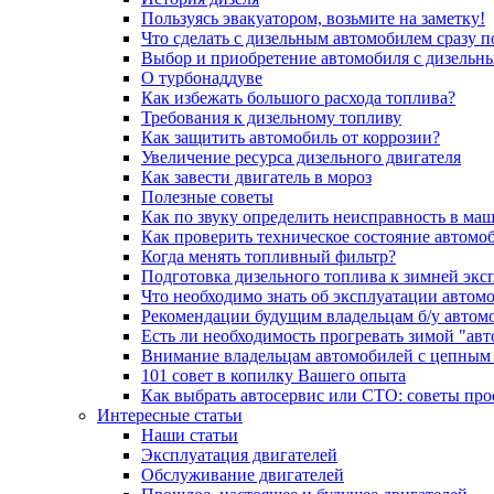
Пользуясь эвакуатором, возьмите на заметку!
Что сделать с дизельным автомобилем сразу 
Выбор и приобретение автомобиля с дизельн
О турбонаддуве
Как избежать большого расхода топлива?
Требования к дизельному топливу
Как защитить автомобиль от коррозии?
Увеличение ресурса дизельного двигателя
Как завести двигатель в мороз
Полезные советы
Как по звуку определить неисправность в ма
Как проверить техническое состояние автомо
Когда менять топливный фильтр?
Подготовка дизельного топлива к зимней экс
Что необходимо знать об эксплуатации автом
Рекомендации будущим владельцам б/у автом
Есть ли необходимость прогревать зимой "авт
Внимание владельцам автомобилей с цепным
101 совет в копилку Вашего опыта
Как выбрать автосервис или СТО: советы пр
Интересные статьи
Наши статьи
Эксплуатация двигателей
Обслуживание двигателей