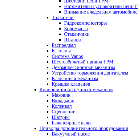
Шестерни цепи ГРМ
Натяжители и успокоители цепи 
Внимание владельцам автомобиле
Толкатели
Гидрокомпенсаторы
Коромысла
Стаканчики
Штанги
Распредвал
Клапаны
Система Vanos
Шестерёнчатый привод ГРМ
Декомпрессионный механизм
Устройство торможения двигателем
Клапанный механизм
Крышка клапанов
Кривошипно-шатунный механизм
Маховик
Вкладыши
Коленвал
Сцепление
Шатуны
Балансирные валы
Приводы дополнительного оборудования
Вакуумный насос