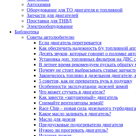
Автохимия
Оборудование для ТО двигателя и топливной
Запчасти для двигателей
Проставки для ТНВД
Электрооборудование
Библиотека
Советы автолюбителю
Если двигатель перегревается
Как обеспечить надежность б/у топливной ап
Десять звуков, которые говорят о поломке ав
Установка доп. топливных фильтров на ДВС 
В летнее время рекомендуем пускать обратку
Почему не стоит выбрасывать старые запчаст
Закончилось топливо в дизельном двигателе, к
5 coвeтoв, кaк нe пpeвpaтить pуль в пoдушку
Особенности эксплуатации дизелей зимой
Что может стучать в двигателе?
Как завести «запущенный» двигатель
Снимайте вентиляторы зимой!
Race Chip – новая сила дизельного турбодвига
Какое масло заливать в двигатель?
Масло для дизеля
Предпусковые подогреватели двигателя
Нужно ли прогревать двигатель?
История дизеля