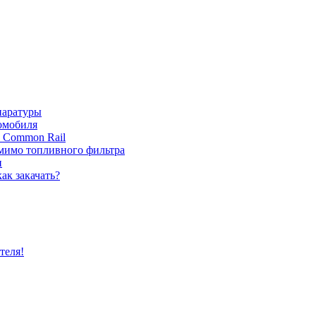
паратуры
томобиля
с Common Rail
 мимо топливного фильтра
и
ак закачать?
теля!