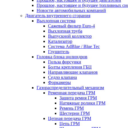
Прошлое, настоящее и будущее двигателей
Прошлое, настоящее и будущее топливных си
Новости автомобильных компаний
Двигатель внутреннего сгорания
Выхлопная система
Сажевый фильтр Euro-4
Выхлопная труба
Выпускной коллектор
Катализатор
Система AdBlue / Blue Tec
Глушитель
Головка блока цилиндров
Гильза форсунки
Болты крепления ГБЦ
Направляющие клапанов
Седло клапана
Форкамеры
Газораспределительный механизм
Ременная передача ГРМ
Защита ремня ГРМ
Натяжные ролики ГРМ
Ремень ГРМ
Шестерни ГРМ
Цепная передача ГРМ
Цепь ГРМ