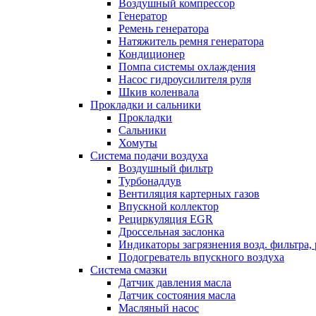
Воздушный компрессор
Генератор
Ремень генератора
Натяжитель ремня генератора
Кондиционер
Помпа системы охлаждения
Насос гидроусилителя руля
Шкив коленвала
Прокладки и сальники
Прокладки
Сальники
Хомуты
Система подачи воздуха
Воздушный фильтр
Турбонаддув
Вентиляция картерных газов
Впускной коллектор
Рециркуляция EGR
Дроссельная заслонка
Индикаторы загрязнения возд. фильтра,
Подогреватель впускного воздуха
Система смазки
Датчик давления масла
Датчик состояния масла
Масляный насос