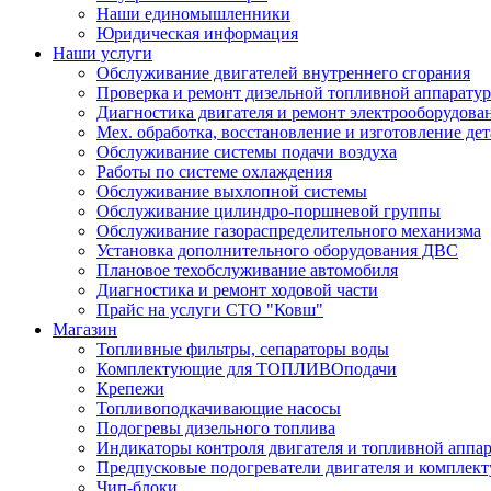
Наши единомышленники
Юридическая информация
Наши услуги
Обслуживание двигателей внутреннего сгорания
Проверка и ремонт дизельной топливной аппарату
Диагностика двигателя и ремонт электрооборудова
Мех. обработка, восстановление и изготовление де
Обслуживание системы подачи воздуха
Работы по системе охлаждения
Обслуживание выхлопной системы
Обслуживание цилиндро-поршневой группы
Обслуживание газораспределительного механизма
Установка дополнительного оборудования ДВС
Плановое техобслуживание автомобиля
Диагностика и ремонт ходовой части
Прайс на услуги СТО "Ковш"
Магазин
Топливные фильтры, сепараторы воды
Комплектующие для ТОПЛИВОподачи
Крепежи
Топливоподкачивающие насосы
Подогревы дизельного топлива
Индикаторы контроля двигателя и топливной аппа
Предпусковые подогреватели двигателя и комплек
Чип-блоки