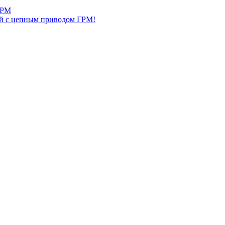
ГРМ
й с цепным приводом ГРМ!