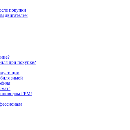
после покупки
ым двигателем
шине?
биля при покупке?
плуатации
обиля зимой
обиля
омат"
 приводом ГРМ!
офессионала