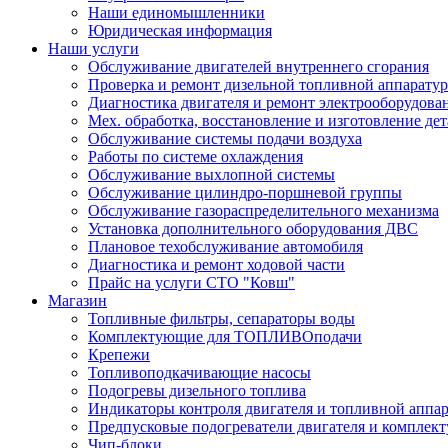
Наши единомышленники
Юридическая информация
Наши услуги
Обслуживание двигателей внутреннего сгорания
Проверка и ремонт дизельной топливной аппарату
Диагностика двигателя и ремонт электрооборудова
Мех. обработка, восстановление и изготовление де
Обслуживание системы подачи воздуха
Работы по системе охлаждения
Обслуживание выхлопной системы
Обслуживание цилиндро-поршневой группы
Обслуживание газораспределительного механизма
Установка дополнительного оборудования ДВС
Плановое техобслуживание автомобиля
Диагностика и ремонт ходовой части
Прайс на услуги СТО "Ковш"
Магазин
Топливные фильтры, сепараторы воды
Комплектующие для ТОПЛИВОподачи
Крепежи
Топливоподкачивающие насосы
Подогревы дизельного топлива
Индикаторы контроля двигателя и топливной аппа
Предпусковые подогреватели двигателя и комплек
Чип-блоки