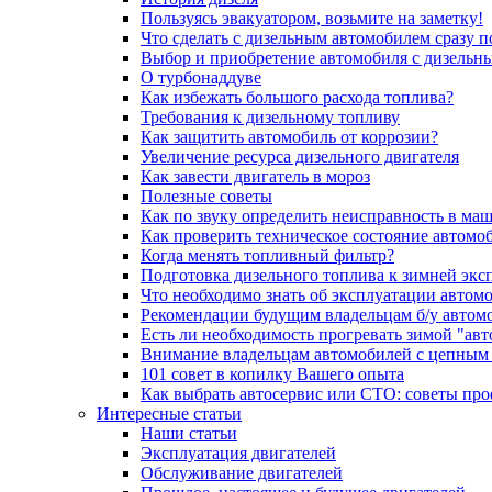
Пользуясь эвакуатором, возьмите на заметку!
Что сделать с дизельным автомобилем сразу 
Выбор и приобретение автомобиля с дизельн
О турбонаддуве
Как избежать большого расхода топлива?
Требования к дизельному топливу
Как защитить автомобиль от коррозии?
Увеличение ресурса дизельного двигателя
Как завести двигатель в мороз
Полезные советы
Как по звуку определить неисправность в ма
Как проверить техническое состояние автомо
Когда менять топливный фильтр?
Подготовка дизельного топлива к зимней экс
Что необходимо знать об эксплуатации автом
Рекомендации будущим владельцам б/у автом
Есть ли необходимость прогревать зимой "авт
Внимание владельцам автомобилей с цепным
101 совет в копилку Вашего опыта
Как выбрать автосервис или СТО: советы пр
Интересные статьи
Наши статьи
Эксплуатация двигателей
Обслуживание двигателей