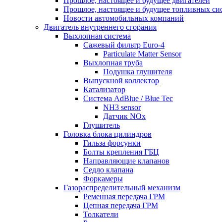
Прошлое, настоящее и будущее двигателей
Прошлое, настоящее и будущее топливных си
Новости автомобильных компаний
Двигатель внутреннего сгорания
Выхлопная система
Сажевый фильтр Euro-4
Particulate Matter Sensor
Выхлопная труба
Подушка глушителя
Выпускной коллектор
Катализатор
Система AdBlue / Blue Tec
NH3 sensor
Датчик NOx
Глушитель
Головка блока цилиндров
Гильза форсунки
Болты крепления ГБЦ
Направляющие клапанов
Седло клапана
Форкамеры
Газораспределительный механизм
Ременная передача ГРМ
Цепная передача ГРМ
Толкатели