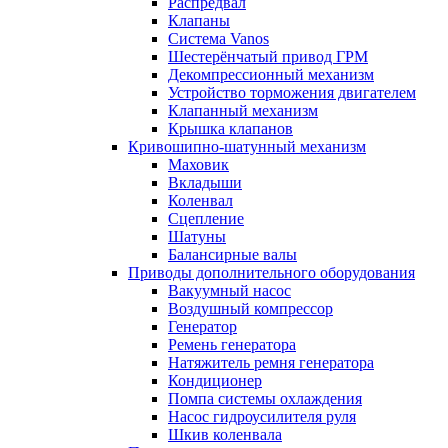
Распредвал
Клапаны
Система Vanos
Шестерёнчатый привод ГРМ
Декомпрессионный механизм
Устройство торможения двигателем
Клапанный механизм
Крышка клапанов
Кривошипно-шатунный механизм
Маховик
Вкладыши
Коленвал
Сцепление
Шатуны
Балансирные валы
Приводы дополнительного оборудования
Вакуумный насос
Воздушный компрессор
Генератор
Ремень генератора
Натяжитель ремня генератора
Кондиционер
Помпа системы охлаждения
Насос гидроусилителя руля
Шкив коленвала