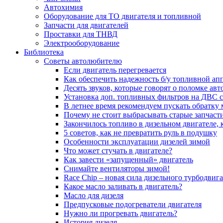
Автохимия
Оборудование для ТО двигателя и топливной
Запчасти для двигателей
Проставки для ТНВД
Электрооборудование
Библиотека
Советы автолюбителю
Если двигатель перегревается
Как обеспечить надежность б/у топливной ап
Десять звуков, которые говорят о поломке ав
Установка доп. топливных фильтров на ДВС 
В летнее время рекомендуем пускать обратку
Почему не стоит выбрасывать старые запчаст
Закончилось топливо в дизельном двигателе, к
5 coвeтoв, кaк нe пpeвpaтить pуль в пoдушку
Особенности эксплуатации дизелей зимой
Что может стучать в двигателе?
Как завести «запущенный» двигатель
Снимайте вентиляторы зимой!
Race Chip – новая сила дизельного турбодвига
Какое масло заливать в двигатель?
Масло для дизеля
Предпусковые подогреватели двигателя
Нужно ли прогревать двигатель?
История дизеля