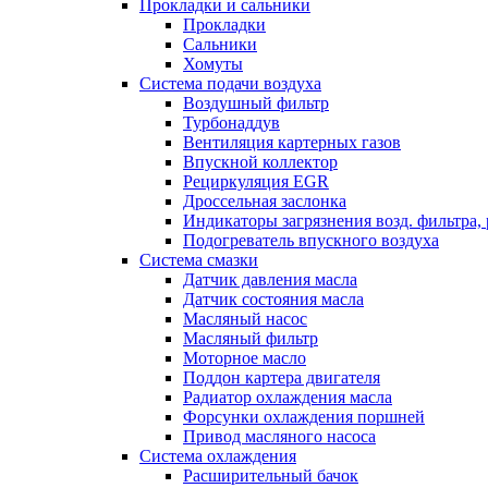
Прокладки и сальники
Прокладки
Сальники
Хомуты
Система подачи воздуха
Воздушный фильтр
Турбонаддув
Вентиляция картерных газов
Впускной коллектор
Рециркуляция EGR
Дроссельная заслонка
Индикаторы загрязнения возд. фильтра,
Подогреватель впускного воздуха
Система смазки
Датчик давления масла
Датчик состояния масла
Масляный насос
Масляный фильтр
Моторное масло
Поддон картера двигателя
Радиатор охлаждения масла
Форсунки охлаждения поршней
Привод масляного насоса
Система охлаждения
Расширительный бачок