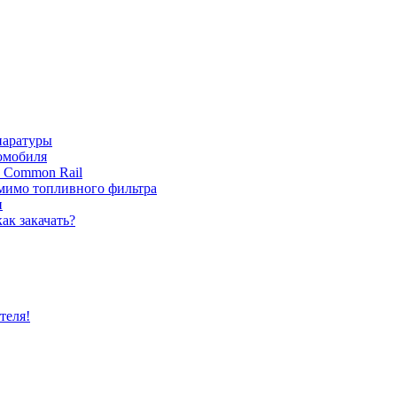
паратуры
томобиля
с Common Rail
 мимо топливного фильтра
и
ак закачать?
теля!