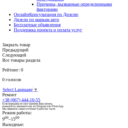
Причины, вызванные определенными
факторами
ОнлайнКонсультация по Дизелю
Дизели по маркам авто
Бесплатные объявления
Поддержка проекта и оплата услуг
Закрыть товар
Предыдущий
Следующий
Все товары раздела
Рейтинг:
0
0
голосов
Select Language
▼
Ремонт
+38 (067) 444-10-55
Если менеджер не смог принять Ваш звонок,
пожалуйста, напишите ему на Telegram или WhatsApp.
Мы свяжемся с вами в течение 9 рабочих часов
Режим работы:
00
00
9
–15
Выходные: