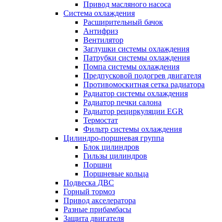
Привод масляного насоса
Система охлаждения
Расширительный бачок
Антифриз
Вентилятор
Заглушки системы охлаждения
Патрубки системы охлаждения
Помпа системы охлаждения
Предпусковой подогрев двигателя
Противомоскитная сетка радиатора
Радиатор системы охлаждения
Радиатор печки салона
Радиатор рециркуляции EGR
Термостат
Фильтр системы охлаждения
Цилиндро-поршневая группа
Блок цилиндров
Гильзы цилиндров
Поршни
Поршневые кольца
Подвеска ДВС
Горный тормоз
Привод акселератора
Разные прибамбасы
Защита двигателя