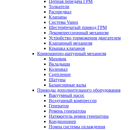
Цепная передача ГРМ
Толкатели
Распредвал
Клапаны
Система Vanos
Шестерёнчатый привод ГРМ
Декомпрессионный механизм
Устройство торможения двигателем
Клапанный механизм
Крышка клапанов
Кривошипно-шатунный механизм
Маховик
Вкладыши
Коленвал
Сцепление
Шатуны
Балансирные валы
Приводы дополнительного оборудования
Вакуумный насос
Воздушный компрессор
Генератор
Ремень генератора
Натяжитель ремня генератора
Кондиционер
Помпа системы охлаждения