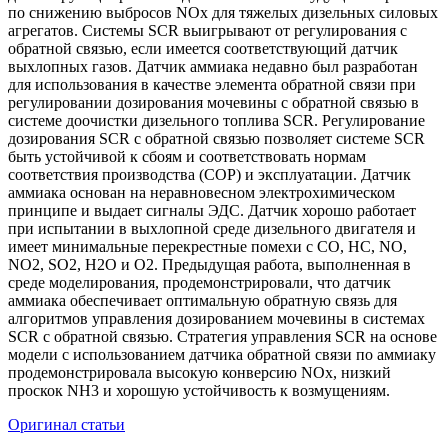
по снижению выбросов NOx для тяжелых дизельных силовых
агрегатов. Системы SCR выигрывают от регулирования с
обратной связью, если имеется соответствующий датчик
выхлопных газов. Датчик аммиака недавно был разработан
для использования в качестве элемента обратной связи при
регулировании дозирования мочевины с обратной связью в
системе доочистки дизельного топлива SCR. Регулирование
дозирования SCR с обратной связью позволяет системе SCR
быть устойчивой к сбоям и соответствовать нормам
соответствия производства (COP) и эксплуатации. Датчик
аммиака основан на неравновесном электрохимическом
принципе и выдает сигналы ЭДС. Датчик хорошо работает
при испытании в выхлопной среде дизельного двигателя и
имеет минимальные перекрестные помехи с CO, HC, NO,
NO2, SO2, H2O и O2. Предыдущая работа, выполненная в
среде моделирования, продемонстрировали, что датчик
аммиака обеспечивает оптимальную обратную связь для
алгоритмов управления дозированием мочевины в системах
SCR с обратной связью. Стратегия управления SCR на основе
модели с использованием датчика обратной связи по аммиаку
продемонстрировала высокую конверсию NOx, низкий
проскок NH3 и хорошую устойчивость к возмущениям.
Оригинал статьи