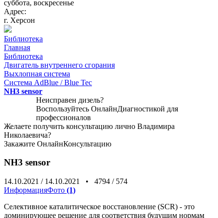
суббота, воскресенье
Адрес:
г. Херсон
Библиотека
Главная
Библиотека
Двигатель внутреннего сгорания
Выхлопная система
Система AdBlue / Blue Tec
NH3 sensor
Неисправен дизель?
Воспользуйтесь
ОнлайнДиагностикой
для
профессионалов
Желаете получить консультацию лично Владимира
Николаевича?
Закажите
ОнлайнКонсультацию
NH3 sensor
14.10.2021
/
14.10.2021
•
4794
/
574
Информация
Фото
(1)
Селективное каталитическое восстановление (SCR) - это
доминирующее решение для соответствия будущим нормам