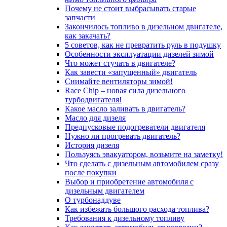
Почему не стоит выбрасывать старые
запчасти
Закончилось топливо в дизельном двигателе,
как закачать?
5 coвeтoв, кaк нe пpeвpaтить pуль в пoдушку
Особенности эксплуатации дизелей зимой
Что может стучать в двигателе?
Как завести «запущенный» двигатель
Снимайте вентиляторы зимой!
Race Chip – новая сила дизельного
турбодвигателя!
Какое масло заливать в двигатель?
Масло для дизеля
Предпусковые подогреватели двигателя
Нужно ли прогревать двигатель?
История дизеля
Пользуясь эвакуатором, возьмите на заметку!
Что сделать с дизельным автомобилем сразу
после покупки
Выбор и приобретение автомобиля с
дизельным двигателем
О турбонаддуве
Как избежать большого расхода топлива?
Требования к дизельному топливу