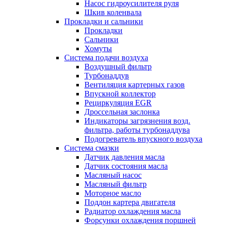
Насос гидроусилителя руля
Шкив коленвала
Прокладки и сальники
Прокладки
Сальники
Хомуты
Система подачи воздуха
Воздушный фильтр
Турбонаддув
Вентиляция картерных газов
Впускной коллектор
Рециркуляция EGR
Дроссельная заслонка
Индикаторы загрязнения возд.
фильтра, работы турбонаддува
Подогреватель впускного воздуха
Система смазки
Датчик давления масла
Датчик состояния масла
Масляный насос
Масляный фильтр
Моторное масло
Поддон картера двигателя
Радиатор охлаждения масла
Форсунки охлаждения поршней