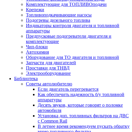
Комплектующие для ТОПЛИВОподачи
Крепежи
Топливоподкачивающие насосы
Подогревы дизельного топлива
Индикаторы контроля двигателя и топливной
аппаратуры
Предпусковые подогреватели двигателя и
комплектующие
Чип-блоки
Автохимия
Оборудование для ТО двигателя и топливной
Запчасти для двигателей
Проставки для ТНВД
Электрооборудование
Библиотека
Советы автолюбителю
Если двигатель перегревается
Как обеспечить надежность б/у топливной
аппаратуры
Десять звуков, которые говорят о поломке
автомобиля
Установка доп. топливных фильтров на ДВС
с Common Rail
В летнее время рекомендуем пускать обратку
мимо топливного фильтра