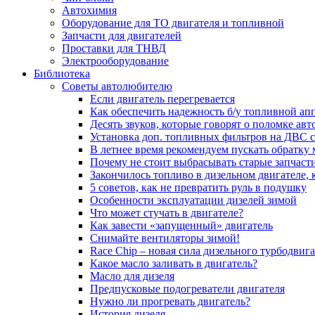
Автохимия
Оборудование для ТО двигателя и топливной
Запчасти для двигателей
Проставки для ТНВД
Электрооборудование
Библиотека
Советы автолюбителю
Если двигатель перегревается
Как обеспечить надежность б/у топливной ап
Десять звуков, которые говорят о поломке ав
Установка доп. топливных фильтров на ДВС 
В летнее время рекомендуем пускать обратку
Почему не стоит выбрасывать старые запчаст
Закончилось топливо в дизельном двигателе, к
5 coвeтoв, кaк нe пpeвpaтить pуль в пoдушку
Особенности эксплуатации дизелей зимой
Что может стучать в двигателе?
Как завести «запущенный» двигатель
Снимайте вентиляторы зимой!
Race Chip – новая сила дизельного турбодвига
Какое масло заливать в двигатель?
Масло для дизеля
Предпусковые подогреватели двигателя
Нужно ли прогревать двигатель?
История дизеля