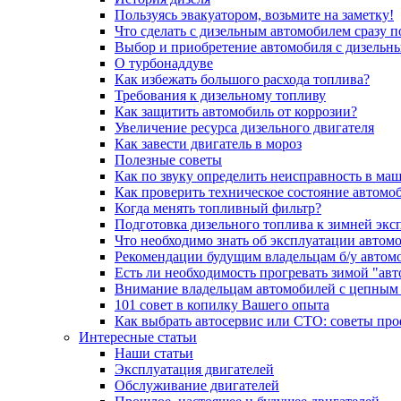
Пользуясь эвакуатором, возьмите на заметку!
Что сделать с дизельным автомобилем сразу 
Выбор и приобретение автомобиля с дизельн
О турбонаддуве
Как избежать большого расхода топлива?
Требования к дизельному топливу
Как защитить автомобиль от коррозии?
Увеличение ресурса дизельного двигателя
Как завести двигатель в мороз
Полезные советы
Как по звуку определить неисправность в ма
Как проверить техническое состояние автомо
Когда менять топливный фильтр?
Подготовка дизельного топлива к зимней экс
Что необходимо знать об эксплуатации автом
Рекомендации будущим владельцам б/у автом
Есть ли необходимость прогревать зимой "авт
Внимание владельцам автомобилей с цепным
101 совет в копилку Вашего опыта
Как выбрать автосервис или СТО: советы пр
Интересные статьи
Наши статьи
Эксплуатация двигателей
Обслуживание двигателей