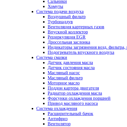
Сальники
Хомуты
Система подачи воздуха
Воздушный фильтр
Турбонаддув
Вентиляция картерных газов
Впускной коллектор
Рециркуляция EGR
Дроссельная заслонка
Индикаторы загрязнения возд. фильтра,
Подогреватель впускного воздуха
Система смазки
Датчик давления масла
Датчик состояния масла
Масляный насос
Масляный фильтр
Моторное масло
Поддон картера двигателя
Радиатор охлаждения масла
Форсунки охлаждения поршней
Привод масляного насоса
Система охлаждения
Расширительный бачок
Антифриз
Вентилятор