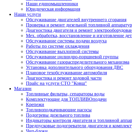
Наши единомышленники
Юридическая информация
Наши услуги
Обслуживание двигателей внутреннего сгорания
Проверка и ремонт дизельной топливной аппарату
Диагностика двигателя и ремонт электрооборудова
Мех. обработка, восстановление и изготовление де
Обслуживание системы подачи воздуха
Работы по системе охлаждения
Обслуживание выхлопной системы
Обслуживание цилиндро-поршневой группы
Обслуживание газораспределительного механизма
Установка дополнительного оборудования ДВС
Плановое техобслуживание автомобиля
Диагностика и ремонт ходовой части
Прайс на услуги СТО "Ковш"
Магазин
Топливные фильтры, сепараторы воды
Комплектующие для ТОПЛИВОподачи
Крепежи
Топливоподкачивающие насосы
Подогревы дизельного топлива
Индикаторы контроля двигателя и топливной аппа
Предпусковые подогреватели двигателя и комплек
Чип-блоки