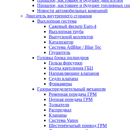
Прошлое, настоящее и будущее двигателей
Прошлое, настоящее и будущее топливных си
Новости автомобильных компаний
Двигатель внутреннего сгорания
Выхлопная система
Сажевый фильтр Euro-4
Выхлопная труба
Выпускной коллектор
Катализатор
Система AdBlue / Blue Tec
Глушитель
Головка блока цилиндров
Гильза форсунки
Болты крепления ГБЦ
Направляющие клапанов
Седло клапана
Форкамеры
Газораспределительный механизм
Ременная передача ГРМ
Цепная передача ГРМ
Толкатели
Распредвал
Клапаны
Система Vanos
Шестерёнчатый привод ГРМ