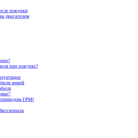
после покупки
ым двигателем
шине?
биля при покупке?
плуатации
обиля зимой
обиля
омат"
 приводом ГРМ!
офессионала