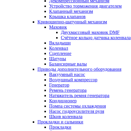
Декомпрессионный механизм
Устройство торможения двигателем
Клапанный механизм
Крышка клапанов
Кривошипно-шатунный механизм
Маховик
Двухмассовый маховик DMF
Счётное кольцо датчика коленвала
Вкладыши
Коленвал
Сцепление
Шатуны
Балансирные валы
Приводы дополнительного оборудования
Вакуумный насос
Воздушный компрессор
Генератор
Ремень генератора
Натяжитель ремня генератора
Кондиционер
Помпа системы охлаждения
Насос гидроусилителя руля
Шкив коленвала
Прокладки и сальники
Прокладки