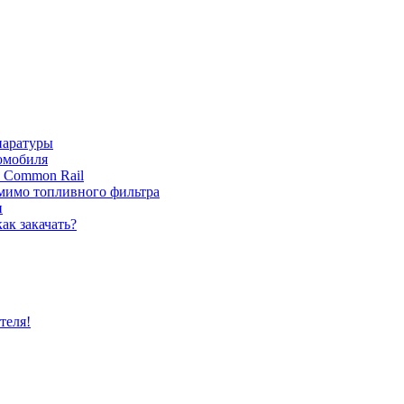
паратуры
томобиля
с Common Rail
 мимо топливного фильтра
и
ак закачать?
теля!