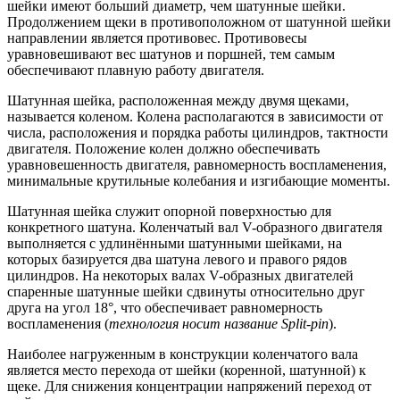
шейки имеют больший диаметр, чем шатунные шейки.
Продолжением щеки в противоположном от шатунной шейки
направлении является противовес. Противовесы
уравновешивают вес шатунов и поршней, тем самым
обеспечивают плавную работу двигателя.
Шатунная шейка, расположенная между двумя щеками,
называется коленом. Колена располагаются в зависимости от
числа, расположения и порядка работы цилиндров, тактности
двигателя. Положение колен должно обеспечивать
уравновешенность двигателя, равномерность воспламенения,
минимальные крутильные колебания и изгибающие моменты.
Шатунная шейка служит опорной поверхностью для
конкретного шатуна. Коленчатый вал V-образного двигателя
выполняется с удлинёнными шатунными шейками, на
которых базируется два шатуна левого и правого рядов
цилиндров. На некоторых валах V-образных двигателей
спаренные шатунные шейки сдвинуты относительно друг
друга на угол 18°, что обеспечивает равномерность
воспламенения (
технология носит название Split-pin
).
Наиболее нагруженным в конструкции коленчатого вала
является место перехода от шейки (коренной, шатунной) к
щеке. Для снижения концентрации напряжений переход от