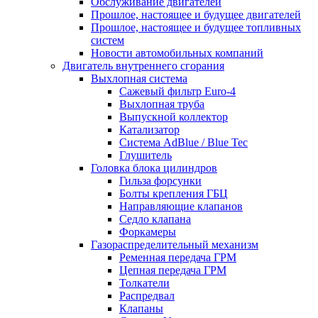
Обслуживание двигателей
Прошлое, настоящее и будущее двигателей
Прошлое, настоящее и будущее топливных
систем
Новости автомобильных компаний
Двигатель внутреннего сгорания
Выхлопная система
Сажевый фильтр Euro-4
Выхлопная труба
Выпускной коллектор
Катализатор
Система AdBlue / Blue Tec
Глушитель
Головка блока цилиндров
Гильза форсунки
Болты крепления ГБЦ
Направляющие клапанов
Седло клапана
Форкамеры
Газораспределительный механизм
Ременная передача ГРМ
Цепная передача ГРМ
Толкатели
Распредвал
Клапаны