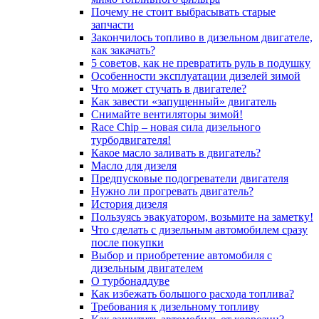
Почему не стоит выбрасывать старые
запчасти
Закончилось топливо в дизельном двигателе,
как закачать?
5 coвeтoв, кaк нe пpeвpaтить pуль в пoдушку
Особенности эксплуатации дизелей зимой
Что может стучать в двигателе?
Как завести «запущенный» двигатель
Снимайте вентиляторы зимой!
Race Chip – новая сила дизельного
турбодвигателя!
Какое масло заливать в двигатель?
Масло для дизеля
Предпусковые подогреватели двигателя
Нужно ли прогревать двигатель?
История дизеля
Пользуясь эвакуатором, возьмите на заметку!
Что сделать с дизельным автомобилем сразу
после покупки
Выбор и приобретение автомобиля с
дизельным двигателем
О турбонаддуве
Как избежать большого расхода топлива?
Требования к дизельному топливу