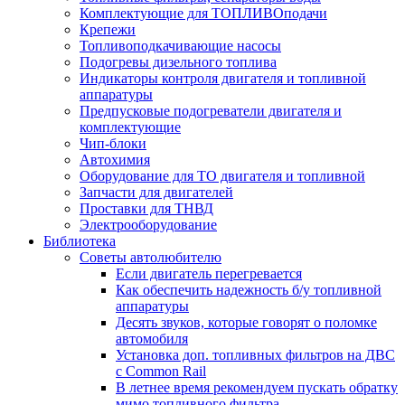
Комплектующие для ТОПЛИВОподачи
Крепежи
Топливоподкачивающие насосы
Подогревы дизельного топлива
Индикаторы контроля двигателя и топливной
аппаратуры
Предпусковые подогреватели двигателя и
комплектующие
Чип-блоки
Автохимия
Оборудование для ТО двигателя и топливной
Запчасти для двигателей
Проставки для ТНВД
Электрооборудование
Библиотека
Советы автолюбителю
Если двигатель перегревается
Как обеспечить надежность б/у топливной
аппаратуры
Десять звуков, которые говорят о поломке
автомобиля
Установка доп. топливных фильтров на ДВС
с Common Rail
В летнее время рекомендуем пускать обратку
мимо топливного фильтра