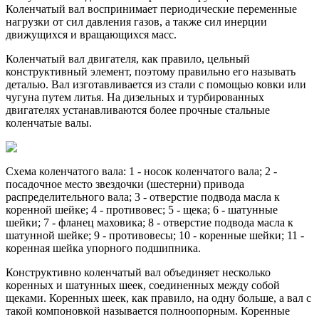
Коленчатый вал воспринимает периодические переменные
нагрузки от сил давления газов, а также сил инерции
движущихся и вращающихся масс.
Коленчатый вал двигателя, как правило, цельный
конструктивный элемент, поэтому правильно его называть
деталью. Вал изготавливается из стали с помощью ковки или
чугуна путем литья. На дизельных и турбированных
двигателях устанавливаются более прочные стальные
коленчатые валы.
Схема коленчатого вала: 1 - носок коленчатого вала; 2 -
посадочное место звездочки (шестерни) привода
распределительного вала; 3 - отверстие подвода масла к
коренной шейке; 4 - противовес; 5 - щека; 6 - шатунные
шейки; 7 - фланец маховика; 8 - отверстие подвода масла к
шатунной шейке; 9 - противовесы; 10 - коренные шейки; 11 -
коренная шейка упорного подшипника.
Конструктивно коленчатый вал объединяет несколько
коренных и шатунных шеек, соединенных между собой
щеками. Коренных шеек, как правило, на одну больше, а вал с
такой компоновкой называется полноопорным. Коренные