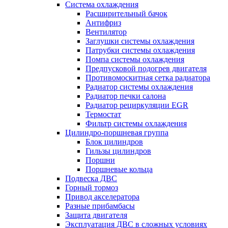
Система охлаждения
Расширительный бачок
Антифриз
Вентилятор
Заглушки системы охлаждения
Патрубки системы охлаждения
Помпа системы охлаждения
Предпусковой подогрев двигателя
Противомоскитная сетка радиатора
Радиатор системы охлаждения
Радиатор печки салона
Радиатор рециркуляции EGR
Термостат
Фильтр системы охлаждения
Цилиндро-поршневая группа
Блок цилиндров
Гильзы цилиндров
Поршни
Поршневые кольца
Подвеска ДВС
Горный тормоз
Привод акселератора
Разные прибамбасы
Защита двигателя
Эксплуатация ДВС в сложных условиях