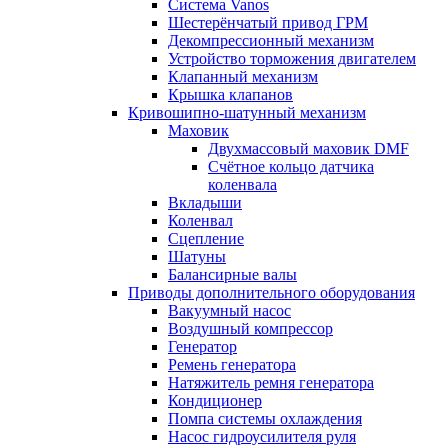
Система Vanos
Шестерёнчатый привод ГРМ
Декомпрессионный механизм
Устройство торможения двигателем
Клапанный механизм
Крышка клапанов
Кривошипно-шатунный механизм
Маховик
Двухмассовый маховик DMF
Счётное кольцо датчика
коленвала
Вкладыши
Коленвал
Сцепление
Шатуны
Балансирные валы
Приводы дополнительного оборудования
Вакуумный насос
Воздушный компрессор
Генератор
Ремень генератора
Натяжитель ремня генератора
Кондиционер
Помпа системы охлаждения
Насос гидроусилителя руля