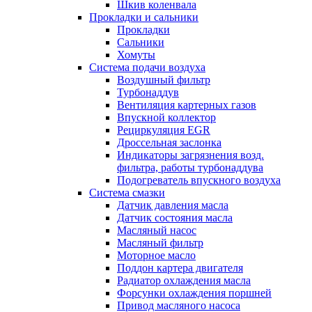
Шкив коленвала
Прокладки и сальники
Прокладки
Сальники
Хомуты
Система подачи воздуха
Воздушный фильтр
Турбонаддув
Вентиляция картерных газов
Впускной коллектор
Рециркуляция EGR
Дроссельная заслонка
Индикаторы загрязнения возд.
фильтра, работы турбонаддува
Подогреватель впускного воздуха
Система смазки
Датчик давления масла
Датчик состояния масла
Масляный насос
Масляный фильтр
Моторное масло
Поддон картера двигателя
Радиатор охлаждения масла
Форсунки охлаждения поршней
Привод масляного насоса