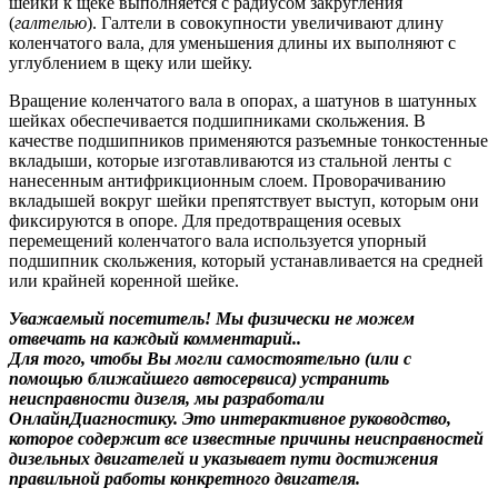
шейки к щеке выполняется с радиусом закругления
(
галтелью
). Галтели в совокупности увеличивают длину
коленчатого вала, для уменьшения длины их выполняют с
углублением в щеку или шейку.
Вращение коленчатого вала в опорах, а шатунов в шатунных
шейках обеспечивается подшипниками скольжения. В
качестве подшипников применяются разъемные тонкостенные
вкладыши, которые изготавливаются из стальной ленты с
нанесенным антифрикционным слоем. Проворачиванию
вкладышей вокруг шейки препятствует выступ, которым они
фиксируются в опоре. Для предотвращения осевых
перемещений коленчатого вала используется упорный
подшипник скольжения, который устанавливается на средней
или крайней коренной шейке.
Уважаемый посетитель! Мы
физически не можем
отвечать на каждый комментарий.
.
Для того, чтобы Вы могли самостоятельно (или с
помощью ближайшего автосервиса) устранить
неисправности дизеля, мы разработали
ОнлайнДиагностику. Это интерактивное руководство,
которое содержит все известные причины неисправностей
дизельных двигателей и указывает пути достижения
правильной работы конкретного двигателя.