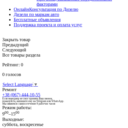
факторами
ОнлайнКонсультация по Дизелю
Дизели по маркам авто
Бесплатные объявления
Поддержка проекта и оплата услуг
Закрыть товар
Предыдущий
Следующий
Все товары раздела
Рейтинг:
0
0
голосов
Select Language
▼
Ремонт
+38 (067) 444-10-55
Если менеджер не смог принять Ваш звонок,
пожалуйста, напишите ему на Telegram или WhatsApp.
Мы свяжемся с вами в течение 9 рабочих часов
Режим работы:
00
00
9
–15
Выходные:
суббота, воскресенье