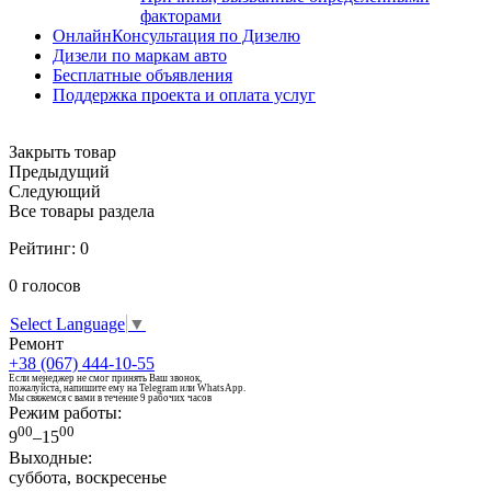
факторами
ОнлайнКонсультация по Дизелю
Дизели по маркам авто
Бесплатные объявления
Поддержка проекта и оплата услуг
Закрыть товар
Предыдущий
Следующий
Все товары раздела
Рейтинг:
0
0
голосов
Select Language
▼
Ремонт
+38 (067) 444-10-55
Если менеджер не смог принять Ваш звонок,
пожалуйста, напишите ему на Telegram или WhatsApp.
Мы свяжемся с вами в течение 9 рабочих часов
Режим работы:
00
00
9
–15
Выходные:
суббота, воскресенье