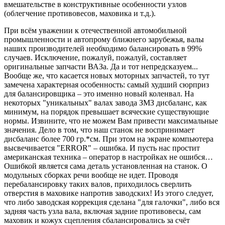
вмешательстве в конструктивные особенности узлов
(облегчение противовесов, маховика и т.д.).
При всём уважении к отечественной автомобильной
промышленности и автопрому ближнего зарубежья, валы
наших производителей необходимо балансировать в 99%
случаев. Исключение, пожалуй, пожалуй, составляет
оригинальные запчасти ВАЗа. Да и тот непредсказуем...
Вообще же, что касается новых моторных запчастей, то тут
замечена характерная особенность: самый худший сюрприз
для балансировщика – это именно новый коленвал. На
некоторых "уникальных" валах завода ЗМЗ дисбаланс, как
минимум, на порядок превышает всяческие существующие
нормы. Извините, что не можем Вам привести максимальные
значения. Дело в том, что наш станок не воспринимает
дисбаланс более 700 гр.*см. При этом на экране компьютера
высвечивается "ERROR" – ошибка. И пусть нас простит
американская техника – оператор в настройках не ошибся…
Ошибкой является сама деталь установленная на станок. О
модульных сборках речи вообще не идет. Проводя
перебалансировку таких валов, приходилось сверлить
отверстия в маховике напротив заводских! Из этого следует,
что либо заводская коррекция сделана "для галочки", либо вся
задняя часть узла вала, включая задние противовесы, сам
маховик и кожух сцепления сбалансировались за счёт