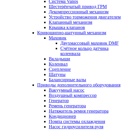
Система Vanos
Шестерёнчатый привод ГРМ
Декомпрессионный механизм
Устройство торможения двигателем
Клапанный механизм
Крышка клапанов
Кривошипно-шатунный механизм
Маховик
Двухмассовый маховик DMF
Счётное кольцо датчика
коленвала
Вкладыши
Коленвал
Сцепление
Шатуны
Балансирные валы
Приводы дополнительного оборудования
Вакуумный насос
Воздушный компрессор
Генератор
Ремень генератора
Натяжитель ремня генератора
Кондиционер
Помпа системы охлаждения
Насос гидроусилителя руля