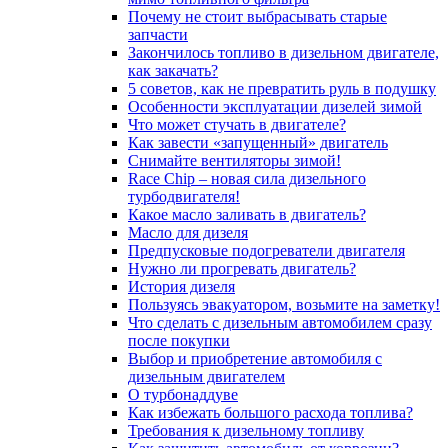
Почему не стоит выбрасывать старые
запчасти
Закончилось топливо в дизельном двигателе,
как закачать?
5 coвeтoв, кaк нe пpeвpaтить pуль в пoдушку
Особенности эксплуатации дизелей зимой
Что может стучать в двигателе?
Как завести «запущенный» двигатель
Снимайте вентиляторы зимой!
Race Chip – новая сила дизельного
турбодвигателя!
Какое масло заливать в двигатель?
Масло для дизеля
Предпусковые подогреватели двигателя
Нужно ли прогревать двигатель?
История дизеля
Пользуясь эвакуатором, возьмите на заметку!
Что сделать с дизельным автомобилем сразу
после покупки
Выбор и приобретение автомобиля с
дизельным двигателем
О турбонаддуве
Как избежать большого расхода топлива?
Требования к дизельному топливу