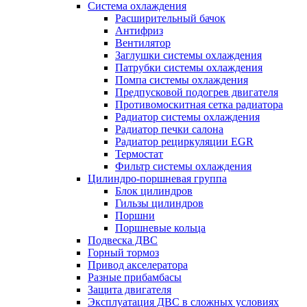
Система охлаждения
Расширительный бачок
Антифриз
Вентилятор
Заглушки системы охлаждения
Патрубки системы охлаждения
Помпа системы охлаждения
Предпусковой подогрев двигателя
Противомоскитная сетка радиатора
Радиатор системы охлаждения
Радиатор печки салона
Радиатор рециркуляции EGR
Термостат
Фильтр системы охлаждения
Цилиндро-поршневая группа
Блок цилиндров
Гильзы цилиндров
Поршни
Поршневые кольца
Подвеска ДВС
Горный тормоз
Привод акселератора
Разные прибамбасы
Защита двигателя
Эксплуатация ДВС в сложных условиях