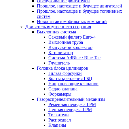
Обслуживание двигателей
Прошлое, настоящее и будущее двигателей
Прошлое, настоящее и будущее топливных
систем
Новости автомобильных компаний
Двигатель внутреннего сгорания
Выхлопная система
Сажевый фильтр Euro-4
Выхлопная труба
Выпускной коллектор
Катализатор
Система AdBlue / Blue Tec
Глушитель
Головка блока цилиндров
Гильза форсунки
Болты крепления ГБЦ
Направляющие клапанов
Седло клапана
Форкамеры
Газораспределительный механизм
Ременная передача ГРМ
Цепная передача ГРМ
Толкатели
Распредвал
Клапаны