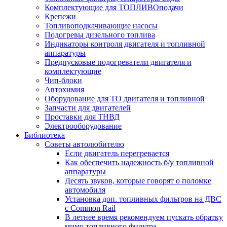
Комплектующие для ТОПЛИВОподачи
Крепежи
Топливоподкачивающие насосы
Подогревы дизельного топлива
Индикаторы контроля двигателя и топливной
аппаратуры
Предпусковые подогреватели двигателя и
комплектующие
Чип-блоки
Автохимия
Оборудование для ТО двигателя и топливной
Запчасти для двигателей
Проставки для ТНВД
Электрооборудование
Библиотека
Советы автолюбителю
Если двигатель перегревается
Как обеспечить надежность б/у топливной
аппаратуры
Десять звуков, которые говорят о поломке
автомобиля
Установка доп. топливных фильтров на ДВС
с Common Rail
В летнее время рекомендуем пускать обратку
мимо топливного фильтра