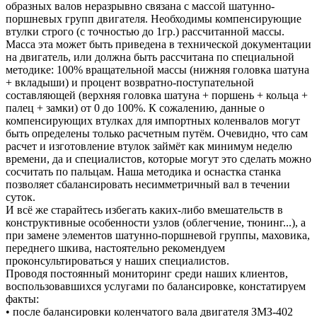
образных валов неразрывно связана с массой шатунно-
поршневых групп двигателя. Необходимы компенсирующие
втулки строго (с точностью до 1гр.) рассчитанной массы.
Масса эта может быть приведена в технической документации
на двигатель, или должна быть рассчитана по специальной
методике: 100% вращательной массы (нижняя головка шатуна
+ вкладыши) и процент возвратно-поступательной
составляющей (верхняя головка шатуна + поршень + кольца +
палец + замки) от 0 до 100%. К сожалению, данные о
компенсирующих втулках для импортных коленвалов могут
быть определены только расчетным путём. Очевидно, что сам
расчет и изготовление втулок займёт как минимум неделю
времени, да и специалистов, которые могут это сделать можно
сосчитать по пальцам. Наша методика и оснастка станка
позволяет сбалансировать несимметричный вал в течении
суток.
И всё же старайтесь избегать каких-либо вмешательств в
конструктивные особенности узлов (облегчение, тюнинг...), а
при замене элементов шатунно-поршневой группы, маховика,
переднего шкива, настоятельно рекомендуем
проконсультироваться у наших специалистов.
Проводя постоянный мониторинг среди наших клиентов,
воспользовавшихся услугами по балансировке, констатируем
факты:
• после балансировки коленчатого вала двигателя ЗМЗ-402