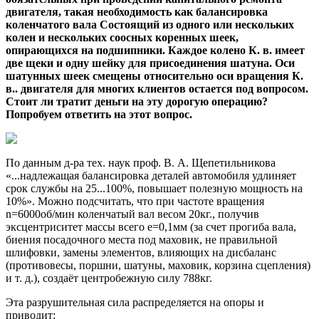
двигателя, такая необходимость как балансировка
коленчатого вала
Состоящий из одного или нескольких
колен и нескольких соосных коренных шеек,
опирающихся на подшипники. Каждое колено К. в. имеет
две щеки и одну шейку для присоединения шатуна. Оси
шатунных шеек смещены относительно оси вращения К.
в..
двигателя для многих клиентов остается под вопросом.
Стоит ли тратит деньги на эту дорогую операцию?
Попробуем ответить на этот вопрос.
По данным д-ра тех. наук проф. В. А. Щепетильникова
«...надлежащая балансировка деталей автомобиля удлиняет
срок службы на 25...100%, повышает полезную мощность на
10%». Можно подсчитать, что при частоте вращения
n=6000об/мин коленчатый вал весом 20кг., получив
эксцентриситет массы всего е=0,1мм (за счет прогиба вала,
биения посадочного места под маховик, не правильной
шлифовки, замены элементов, влияющих на дисбаланс
(противовесы, поршни, шатуны, маховик, корзина сцепления)
и т. д.), создаёт центробежную силу 788кг.
Эта разрушительная сила распределяется на опоры и
приводит: