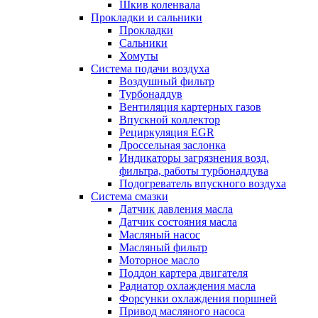
Шкив коленвала
Прокладки и сальники
Прокладки
Сальники
Хомуты
Система подачи воздуха
Воздушный фильтр
Турбонаддув
Вентиляция картерных газов
Впускной коллектор
Рециркуляция EGR
Дроссельная заслонка
Индикаторы загрязнения возд.
фильтра, работы турбонаддува
Подогреватель впускного воздуха
Система смазки
Датчик давления масла
Датчик состояния масла
Масляный насос
Масляный фильтр
Моторное масло
Поддон картера двигателя
Радиатор охлаждения масла
Форсунки охлаждения поршней
Привод масляного насоса