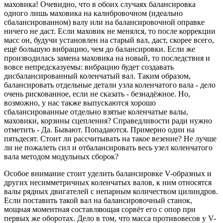
маховика! Очевидно, что в обоих случаях балансировка
одного лишь маховика на калибровочном (идеально
сбалансированном) валу или на балансировочной оправке
ничего не даст. Если маховик не менялся, то после коррекции
масс он, будучи установлен на старый вал, даст, скорее всего,
ещё большую вибрацию, чем до балансировки. Если же
производилась замена маховика на новый, то последствия и
вовсе непредсказуемы: вибрацию будет создавать
дисбалансированный коленчатый вал. Таким образом,
балансировать отдельные детали узла коленчатого вала - дело
очень рискованное, если не сказать - безнадёжное. Но,
возможно, у нас также выпускаются хорошо
сбалансированные отдельно взятые коленчатые валы,
маховики, корзины сцепления? Справедливости ради нужно
отметить - Да. Бывают. Попадаются. Примерно один на
пятьдесят. Стоит ли рассчитывать на такое везение? Не лучше
ли не пожалеть сил и отбалансировать весь узел коленчатого
вала методом модульных сборок?
Особое внимание стоит уделить балансировке V-образных и
других несимметричных коленчатых валов, к ним относятся
валы рядных двигателей с непарным количеством цилиндров.
Если поставить такой вал на балансировочный станок,
мощная моментная составляющая сорвёт его с опор при
первых же оборотах. Дело в том, что масса противовесов у V-