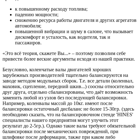
к повышенному расходу топлива;
падению мощности;
снижению ресурса работы двигателя и других агрегатов
автомобиля;
повышенной вибрации и шуму в салоне, что вызывает
дискомфорт и усталость, как водителя, так и
пассажиров.
«Это всё теория, скажете Вы...» – поэтому позволим себе
привести более веские аргументы исходя из нашей практики.
Безусловно, коленчатые валы двигателей хороших
зарубежных производителей тщательно балансируются на
заводе методом модульных сборок. Т.е. все детали (коленвал,
маховик, сцепление, передний шкив...) соосны относительно
друг друга, отдельно сбалансированы, что даёт возможность
заменить любой из узлов без последующей балансировки.
Например, коленвалы массой до 10кг. имеют после
балансировки остаточный дисбаланс не более 15-30гр. (здесь
необходимо сказать, что на балансировочном стенде 'HINES'
специалисты нашего предприятия могут улучить этот
результат до 2-5гр.). Однако такие валы требуют обязательной
балансировки после механических повреждений, при
шлифовке после деформации, также при каком либо