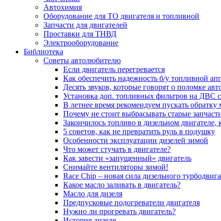
Автохимия
Оборудование для ТО двигателя и топливной
Запчасти для двигателей
Проставки для ТНВД
Электрооборудование
Библиотека
Советы автолюбителю
Если двигатель перегревается
Как обеспечить надежность б/у топливной ап
Десять звуков, которые говорят о поломке ав
Установка доп. топливных фильтров на ДВС 
В летнее время рекомендуем пускать обратку
Почему не стоит выбрасывать старые запчаст
Закончилось топливо в дизельном двигателе, к
5 coвeтoв, кaк нe пpeвpaтить pуль в пoдушку
Особенности эксплуатации дизелей зимой
Что может стучать в двигателе?
Как завести «запущенный» двигатель
Снимайте вентиляторы зимой!
Race Chip – новая сила дизельного турбодвига
Какое масло заливать в двигатель?
Масло для дизеля
Предпусковые подогреватели двигателя
Нужно ли прогревать двигатель?
История дизеля