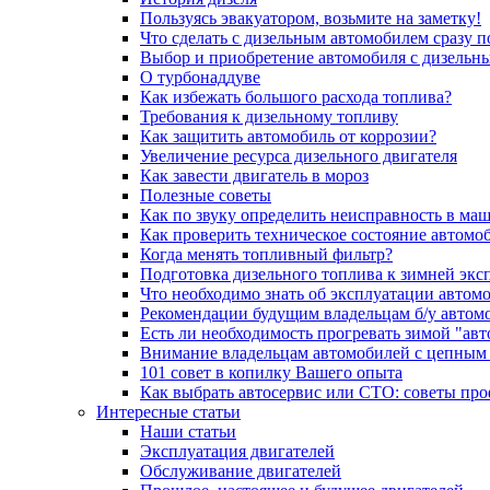
Пользуясь эвакуатором, возьмите на заметку!
Что сделать с дизельным автомобилем сразу 
Выбор и приобретение автомобиля с дизельн
О турбонаддуве
Как избежать большого расхода топлива?
Требования к дизельному топливу
Как защитить автомобиль от коррозии?
Увеличение ресурса дизельного двигателя
Как завести двигатель в мороз
Полезные советы
Как по звуку определить неисправность в ма
Как проверить техническое состояние автомо
Когда менять топливный фильтр?
Подготовка дизельного топлива к зимней экс
Что необходимо знать об эксплуатации автом
Рекомендации будущим владельцам б/у автом
Есть ли необходимость прогревать зимой "авт
Внимание владельцам автомобилей с цепным
101 совет в копилку Вашего опыта
Как выбрать автосервис или СТО: советы пр
Интересные статьи
Наши статьи
Эксплуатация двигателей
Обслуживание двигателей