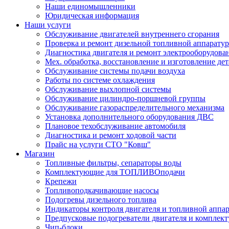
Наши единомышленники
Юридическая информация
Наши услуги
Обслуживание двигателей внутреннего сгорания
Проверка и ремонт дизельной топливной аппарату
Диагностика двигателя и ремонт электрооборудова
Мех. обработка, восстановление и изготовление де
Обслуживание системы подачи воздуха
Работы по системе охлаждения
Обслуживание выхлопной системы
Обслуживание цилиндро-поршневой группы
Обслуживание газораспределительного механизма
Установка дополнительного оборудования ДВС
Плановое техобслуживание автомобиля
Диагностика и ремонт ходовой части
Прайс на услуги СТО "Ковш"
Магазин
Топливные фильтры, сепараторы воды
Комплектующие для ТОПЛИВОподачи
Крепежи
Топливоподкачивающие насосы
Подогревы дизельного топлива
Индикаторы контроля двигателя и топливной аппа
Предпусковые подогреватели двигателя и комплек
Чип-блоки