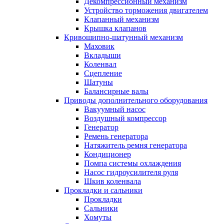
Декомпрессионный механизм
Устройство торможения двигателем
Клапанный механизм
Крышка клапанов
Кривошипно-шатунный механизм
Маховик
Вкладыши
Коленвал
Сцепление
Шатуны
Балансирные валы
Приводы дополнительного оборудования
Вакуумный насос
Воздушный компрессор
Генератор
Ремень генератора
Натяжитель ремня генератора
Кондиционер
Помпа системы охлаждения
Насос гидроусилителя руля
Шкив коленвала
Прокладки и сальники
Прокладки
Сальники
Хомуты