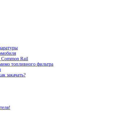
паратуры
томобиля
с Common Rail
 мимо топливного фильтра
и
ак закачать?
теля!