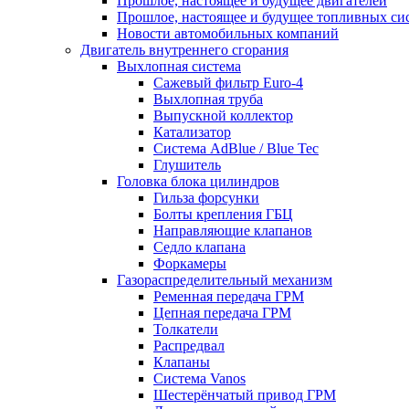
Прошлое, настоящее и будущее двигателей
Прошлое, настоящее и будущее топливных си
Новости автомобильных компаний
Двигатель внутреннего сгорания
Выхлопная система
Сажевый фильтр Euro-4
Выхлопная труба
Выпускной коллектор
Катализатор
Система AdBlue / Blue Tec
Глушитель
Головка блока цилиндров
Гильза форсунки
Болты крепления ГБЦ
Направляющие клапанов
Седло клапана
Форкамеры
Газораспределительный механизм
Ременная передача ГРМ
Цепная передача ГРМ
Толкатели
Распредвал
Клапаны
Система Vanos
Шестерёнчатый привод ГРМ