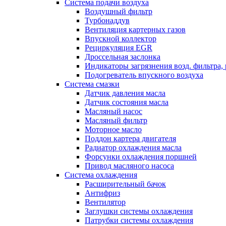
Система подачи воздуха
Воздушный фильтр
Турбонаддув
Вентиляция картерных газов
Впускной коллектор
Рециркуляция EGR
Дроссельная заслонка
Индикаторы загрязнения возд. фильтра,
Подогреватель впускного воздуха
Система смазки
Датчик давления масла
Датчик состояния масла
Масляный насос
Масляный фильтр
Моторное масло
Поддон картера двигателя
Радиатор охлаждения масла
Форсунки охлаждения поршней
Привод масляного насоса
Система охлаждения
Расширительный бачок
Антифриз
Вентилятор
Заглушки системы охлаждения
Патрубки системы охлаждения