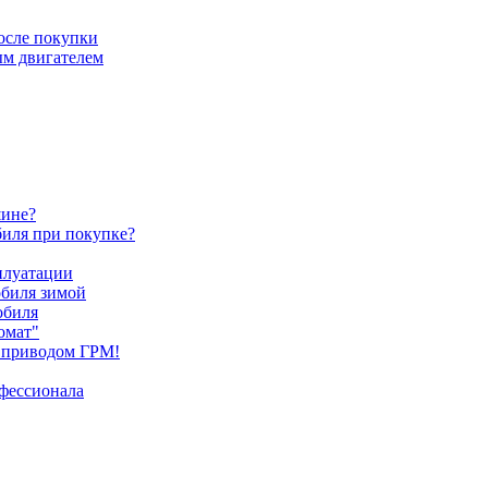
после покупки
ым двигателем
шине?
биля при покупке?
плуатации
обиля зимой
обиля
омат"
 приводом ГРМ!
офессионала