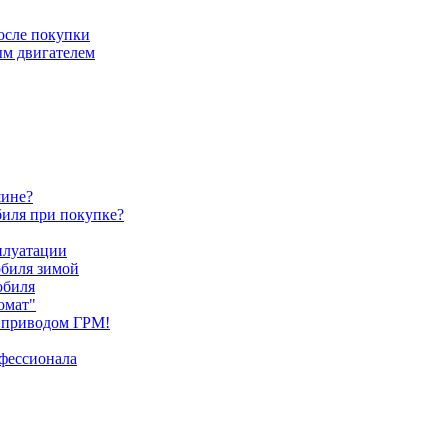
после покупки
ым двигателем
шине?
биля при покупке?
плуатации
обиля зимой
обиля
омат"
 приводом ГРМ!
офессионала