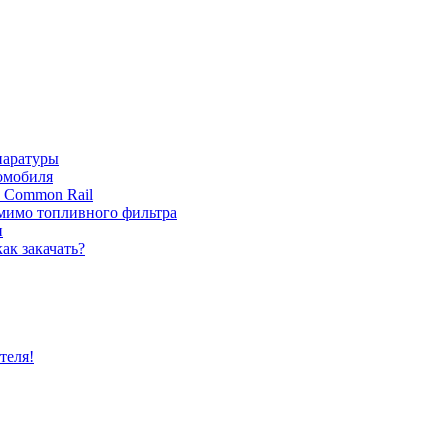
паратуры
томобиля
с Common Rail
 мимо топливного фильтра
и
ак закачать?
теля!