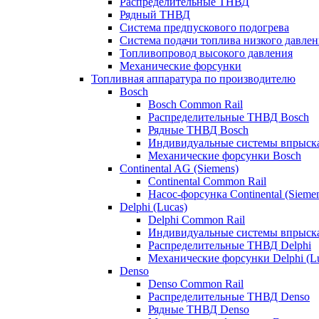
Распределительные ТНВД
Рядный ТНВД
Система предпускового подогрева
Система подачи топлива низкого давлен
Топливопровод высокого давления
Механические форсунки
Топливная аппаратура по производителю
Bosch
Bosch Common Rail
Распределительные ТНВД Bosch
Рядные ТНВД Bosch
Индивидуальные системы впрыска
Механические форсунки Bosch
Continental AG (Siemens)
Continental Common Rail
Насос-форсунка Continental (Sieme
Delphi (Lucas)
Delphi Common Rail
Индивидуальные системы впрыска
Распределительные ТНВД Delphi
Механические форсунки Delphi (Lu
Denso
Denso Common Rail
Распределительные ТНВД Denso
Рядные ТНВД Denso