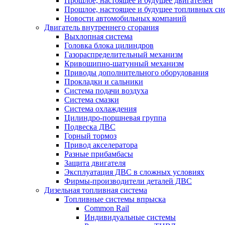
Прошлое, настоящее и будущее двигателей
Прошлое, настоящее и будущее топливных си
Новости автомобильных компаний
Двигатель внутреннего сгорания
Выхлопная система
Головка блока цилиндров
Газораспределительный механизм
Кривошипно-шатунный механизм
Приводы дополнительного оборудования
Прокладки и сальники
Система подачи воздуха
Система смазки
Система охлаждения
Цилиндро-поршневая группа
Подвеска ДВС
Горный тормоз
Привод акселератора
Разные прибамбасы
Защита двигателя
Эксплуатация ДВС в сложных условиях
Фирмы-производители деталей ДВС
Дизельная топливная система
Топливные системы впрыска
Common Rail
Индивидуальные системы