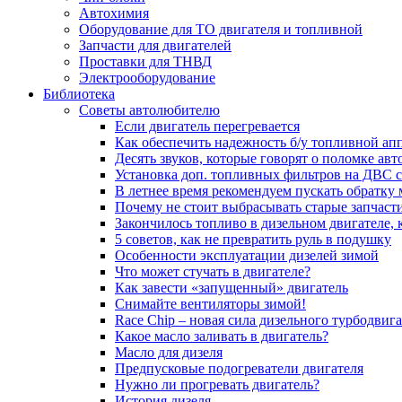
Автохимия
Оборудование для ТО двигателя и топливной
Запчасти для двигателей
Проставки для ТНВД
Электрооборудование
Библиотека
Советы автолюбителю
Если двигатель перегревается
Как обеспечить надежность б/у топливной ап
Десять звуков, которые говорят о поломке ав
Установка доп. топливных фильтров на ДВС 
В летнее время рекомендуем пускать обратку
Почему не стоит выбрасывать старые запчаст
Закончилось топливо в дизельном двигателе, к
5 coвeтoв, кaк нe пpeвpaтить pуль в пoдушку
Особенности эксплуатации дизелей зимой
Что может стучать в двигателе?
Как завести «запущенный» двигатель
Снимайте вентиляторы зимой!
Race Chip – новая сила дизельного турбодвига
Какое масло заливать в двигатель?
Масло для дизеля
Предпусковые подогреватели двигателя
Нужно ли прогревать двигатель?
История дизеля