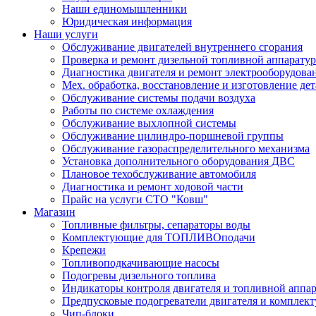
Наши единомышленники
Юридическая информация
Наши услуги
Обслуживание двигателей внутреннего сгорания
Проверка и ремонт дизельной топливной аппарату
Диагностика двигателя и ремонт электрооборудова
Мех. обработка, восстановление и изготовление де
Обслуживание системы подачи воздуха
Работы по системе охлаждения
Обслуживание выхлопной системы
Обслуживание цилиндро-поршневой группы
Обслуживание газораспределительного механизма
Установка дополнительного оборудования ДВС
Плановое техобслуживание автомобиля
Диагностика и ремонт ходовой части
Прайс на услуги СТО "Ковш"
Магазин
Топливные фильтры, сепараторы воды
Комплектующие для ТОПЛИВОподачи
Крепежи
Топливоподкачивающие насосы
Подогревы дизельного топлива
Индикаторы контроля двигателя и топливной аппа
Предпусковые подогреватели двигателя и комплек
Чип-блоки