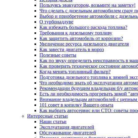
Пользуясь эвакуатором, возьмите на заметку!
Что сделать с дизельным автомобилем сразу 
Выбор и приобретение автомобиля с дизельн
О турбонаддуве
Как избежать большого расхода топлива?
Требования к дизельному топливу
Как защитить автомобиль от коррозии?
Увеличение ресурса дизельного двигателя
Как завести двигатель в мороз
Полезные советы
Как по звуку определить неисправность в ма
Как проверить техническое состояние автомо
Когда менять топливный фильтр?
Подготовка дизельного топлива к зимней экс
Что необходимо знать об эксплуатации автом
Рекомендации будущим владельцам б/у автом
Есть ли необходимость прогревать зимой "авт
Внимание владельцам автомобилей с цепным
101 совет в копилку Вашего опыта
Как выбрать автосервис или СТО: советы пр
Интересные статьи
Наши статьи
Эксплуатация двигателей
Обслуживание двигателей