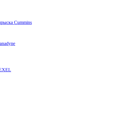
прыска Cummins
anadyne
ZEXEL