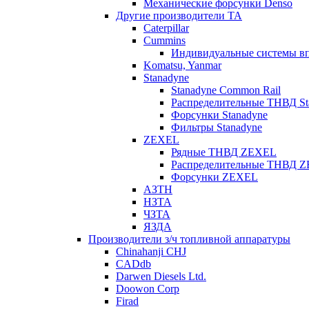
Механические форсунки Denso
Другие производители ТА
Caterpillar
Cummins
Индивидуальные системы в
Komatsu, Yanmar
Stanadyne
Stanadyne Common Rail
Распределительные ТНВД St
Форсунки Stanadyne
Фильтры Stanadyne
ZEXEL
Рядные ТНВД ZEXEL
Распределительные ТНВД 
Форсунки ZEXEL
АЗТН
НЗТА
ЧЗТА
ЯЗДА
Производители з/ч топливной аппаратуры
Chinahanji CHJ
CADdb
Darwen Diesels Ltd.
Doowon Corp
Firad