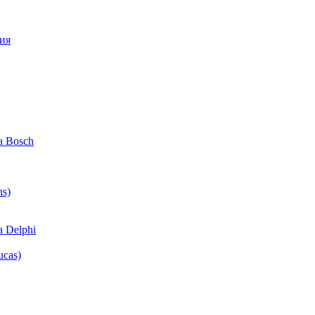
ия
 Bosch
ns)
 Delphi
cas)