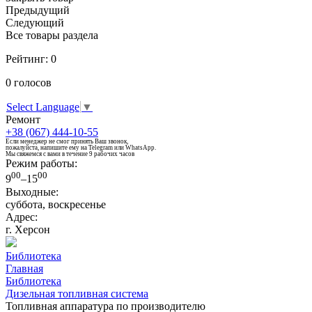
Предыдущий
Следующий
Все товары раздела
Рейтинг:
0
0
голосов
Select Language
▼
Ремонт
+38 (067) 444-10-55
Если менеджер не смог принять Ваш звонок,
пожалуйста, напишите ему на Telegram или WhatsApp.
Мы свяжемся с вами в течение 9 рабочих часов
Режим работы:
00
00
9
–15
Выходные:
суббота, воскресенье
Адрес:
г. Херсон
Библиотека
Главная
Библиотека
Дизельная топливная система
Топливная аппаратура по производителю