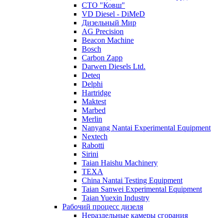
СТО "Ковш"
VD Diesel - DiMeD
Дизельный Мир
AG Precision
Beacon Machine
Bosch
Carbon Zapp
Darwen Diesels Ltd.
Deteq
Delphi
Hartridge
Maktest
Marbed
Merlin
Nanyang Nantai Experimental Equipment
Nextech
Rabotti
Sirini
Taian Haishu Machinery
TEXA
China Nantai Testing Equipment
Taian Sanwei Experimental Equipment
Taian Yuexin Industry
Рабочий процесс дизеля
Нераздельные камеры сгорания