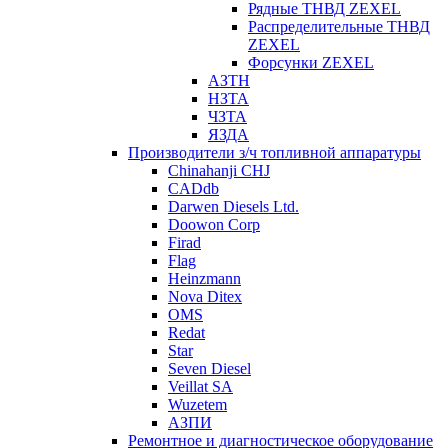
Рядные ТНВД ZEXEL
Распределительные ТНВД
ZEXEL
Форсунки ZEXEL
АЗТН
НЗТА
ЧЗТА
ЯЗДА
Производители з/ч топливной аппаратуры
Chinahanji CHJ
CADdb
Darwen Diesels Ltd.
Doowon Corp
Firad
Flag
Heinzmann
Nova Ditex
OMS
Redat
Star
Seven Diesel
Veillat SA
Wuzetem
АЗПИ
Ремонтное и диагностическое оборудование