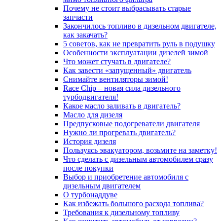
Почему не стоит выбрасывать старые
запчасти
Закончилось топливо в дизельном двигателе,
как закачать?
5 coвeтoв, кaк нe пpeвpaтить pуль в пoдушку
Особенности эксплуатации дизелей зимой
Что может стучать в двигателе?
Как завести «запущенный» двигатель
Снимайте вентиляторы зимой!
Race Chip – новая сила дизельного
турбодвигателя!
Какое масло заливать в двигатель?
Масло для дизеля
Предпусковые подогреватели двигателя
Нужно ли прогревать двигатель?
История дизеля
Пользуясь эвакуатором, возьмите на заметку!
Что сделать с дизельным автомобилем сразу
после покупки
Выбор и приобретение автомобиля с
дизельным двигателем
О турбонаддуве
Как избежать большого расхода топлива?
Требования к дизельному топливу