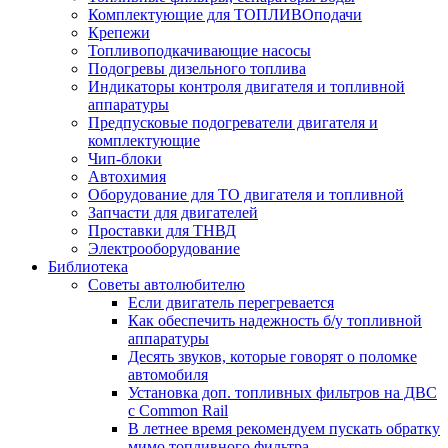
Комплектующие для ТОПЛИВОподачи
Крепежи
Топливоподкачивающие насосы
Подогревы дизельного топлива
Индикаторы контроля двигателя и топливной
аппаратуры
Предпусковые подогреватели двигателя и
комплектующие
Чип-блоки
Автохимия
Оборудование для ТО двигателя и топливной
Запчасти для двигателей
Проставки для ТНВД
Электрооборудование
Библиотека
Советы автолюбителю
Если двигатель перегревается
Как обеспечить надежность б/у топливной
аппаратуры
Десять звуков, которые говорят о поломке
автомобиля
Установка доп. топливных фильтров на ДВС
с Common Rail
В летнее время рекомендуем пускать обратку
мимо топливного фильтра