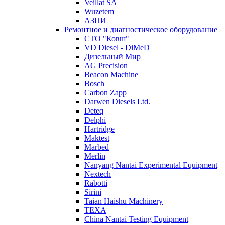
Veillat SA
Wuzetem
АЗПИ
Ремонтное и диагностическое оборудование
СТО "Ковш"
VD Diesel - DiMeD
Дизельный Мир
AG Precision
Beacon Machine
Bosch
Carbon Zapp
Darwen Diesels Ltd.
Deteq
Delphi
Hartridge
Maktest
Marbed
Merlin
Nanyang Nantai Experimental Equipment
Nextech
Rabotti
Sirini
Taian Haishu Machinery
TEXA
China Nantai Testing Equipment