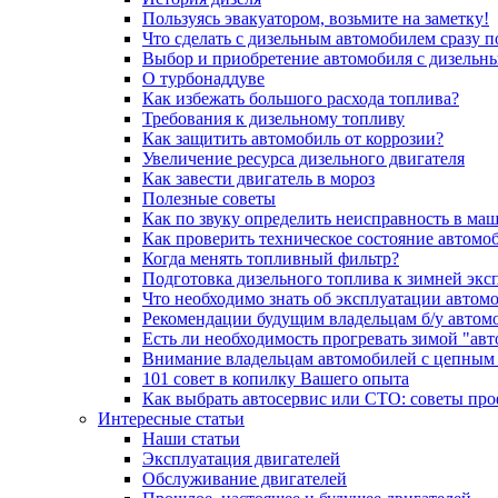
Пользуясь эвакуатором, возьмите на заметку!
Что сделать с дизельным автомобилем сразу 
Выбор и приобретение автомобиля с дизельн
О турбонаддуве
Как избежать большого расхода топлива?
Требования к дизельному топливу
Как защитить автомобиль от коррозии?
Увеличение ресурса дизельного двигателя
Как завести двигатель в мороз
Полезные советы
Как по звуку определить неисправность в ма
Как проверить техническое состояние автомо
Когда менять топливный фильтр?
Подготовка дизельного топлива к зимней экс
Что необходимо знать об эксплуатации автом
Рекомендации будущим владельцам б/у автом
Есть ли необходимость прогревать зимой "авт
Внимание владельцам автомобилей с цепным
101 совет в копилку Вашего опыта
Как выбрать автосервис или СТО: советы пр
Интересные статьи
Наши статьи
Эксплуатация двигателей
Обслуживание двигателей