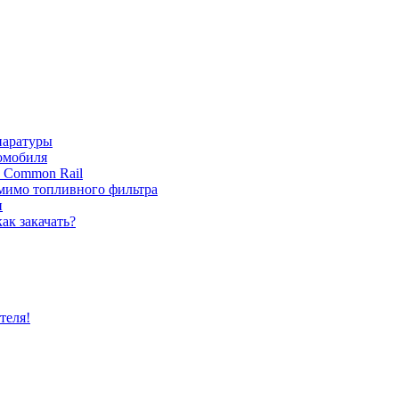
паратуры
томобиля
с Common Rail
 мимо топливного фильтра
и
ак закачать?
теля!