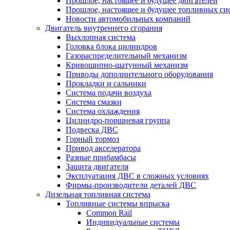
Прошлое, настоящее и будущее двигателей
Прошлое, настоящее и будущее топливных си
Новости автомобильных компаний
Двигатель внутреннего сгорания
Выхлопная система
Головка блока цилиндров
Газораспределительный механизм
Кривошипно-шатунный механизм
Приводы дополнительного оборудования
Прокладки и сальники
Система подачи воздуха
Система смазки
Система охлаждения
Цилиндро-поршневая группа
Подвеска ДВС
Горный тормоз
Привод акселератора
Разные прибамбасы
Защита двигателя
Эксплуатация ДВС в сложных условиях
Фирмы-производители деталей ДВС
Дизельная топливная система
Топливные системы впрыска
Common Rail
Индивидуальные системы