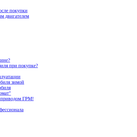
после покупки
ым двигателем
шине?
биля при покупке?
плуатации
обиля зимой
обиля
омат"
 приводом ГРМ!
офессионала