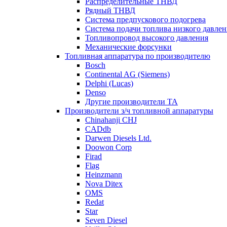
Распределительные ТНВД
Рядный ТНВД
Система предпускового подогрева
Система подачи топлива низкого давлен
Топливопровод высокого давления
Механические форсунки
Топливная аппаратура по производителю
Bosch
Continental AG (Siemens)
Delphi (Lucas)
Denso
Другие производители ТА
Производители з/ч топливной аппаратуры
Chinahanji CHJ
CADdb
Darwen Diesels Ltd.
Doowon Corp
Firad
Flag
Heinzmann
Nova Ditex
OMS
Redat
Star
Seven Diesel