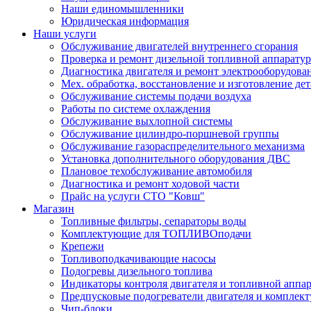
Наши единомышленники
Юридическая информация
Наши услуги
Обслуживание двигателей внутреннего сгорания
Проверка и ремонт дизельной топливной аппарату
Диагностика двигателя и ремонт электрооборудова
Мех. обработка, восстановление и изготовление де
Обслуживание системы подачи воздуха
Работы по системе охлаждения
Обслуживание выхлопной системы
Обслуживание цилиндро-поршневой группы
Обслуживание газораспределительного механизма
Установка дополнительного оборудования ДВС
Плановое техобслуживание автомобиля
Диагностика и ремонт ходовой части
Прайс на услуги СТО "Ковш"
Магазин
Топливные фильтры, сепараторы воды
Комплектующие для ТОПЛИВОподачи
Крепежи
Топливоподкачивающие насосы
Подогревы дизельного топлива
Индикаторы контроля двигателя и топливной аппа
Предпусковые подогреватели двигателя и комплек
Чип-блоки