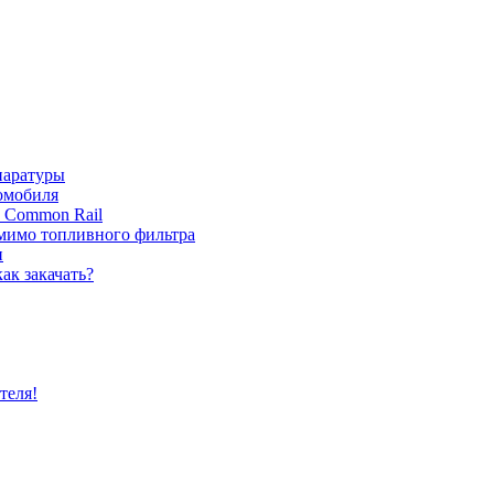
паратуры
томобиля
с Common Rail
 мимо топливного фильтра
и
ак закачать?
теля!