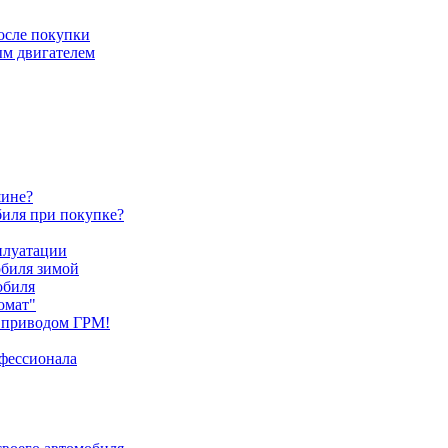
после покупки
ым двигателем
шине?
биля при покупке?
плуатации
обиля зимой
обиля
омат"
 приводом ГРМ!
офессионала