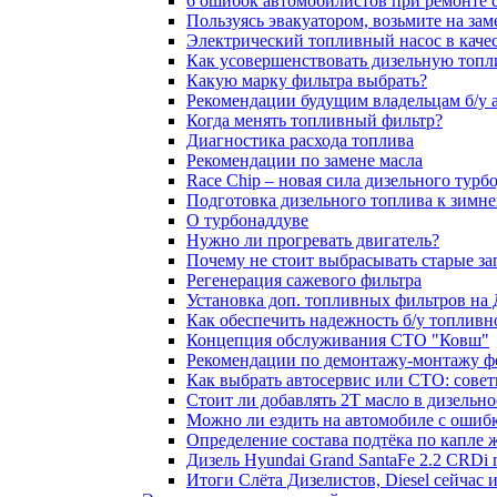
6 ошибок автомобилистов при ремонте 
Пользуясь эвакуатором, возьмите на зам
Электрический топливный насос в каче
Как усовершенствовать дизельную топ
Какую марку фильтра выбрать?
Рекомендации будущим владельцам б/у 
Когда менять топливный фильтр?
Диагностика расхода топлива
Рекомендации по замене масла
Race Chip – новая сила дизельного турб
Подготовка дизельного топлива к зимн
О турбонаддуве
Нужно ли прогревать двигатель?
Почему не стоит выбрасывать старые за
Регенерация сажевого фильтра
Установка доп. топливных фильтров на
Как обеспечить надежность б/у топлив
Концепция обслуживания СТО "Ковш"
Рекомендации по демонтажу-монтажу ф
Как выбрать автосервис или СТО: сове
Стоит ли добавлять 2T масло в дизельн
Можно ли ездить на автомобиле с ошиб
Определение состава подтёка по капле 
Дизель Hyundai Grand SantaFe 2.2 CRDi п
Итоги Слёта Дизелистов, Diesel сейчас 