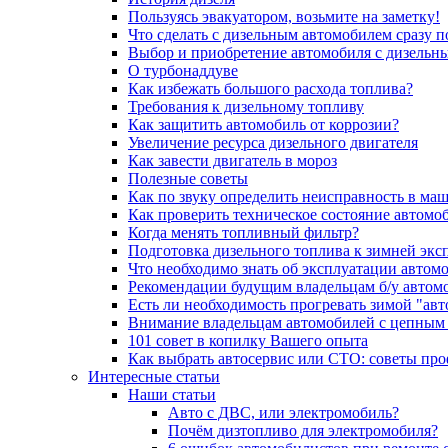
Пользуясь эвакуатором, возьмите на заметку!
Что сделать с дизельным автомобилем сразу 
Выбор и приобретение автомобиля с дизельн
О турбонаддуве
Как избежать большого расхода топлива?
Требования к дизельному топливу
Как защитить автомобиль от коррозии?
Увеличение ресурса дизельного двигателя
Как завести двигатель в мороз
Полезные советы
Как по звуку определить неисправность в ма
Как проверить техническое состояние автомо
Когда менять топливный фильтр?
Подготовка дизельного топлива к зимней экс
Что необходимо знать об эксплуатации автом
Рекомендации будущим владельцам б/у автом
Есть ли необходимость прогревать зимой "авт
Внимание владельцам автомобилей с цепным
101 совет в копилку Вашего опыта
Как выбрать автосервис или СТО: советы пр
Интересные статьи
Наши статьи
Авто с ДВС, или электромобиль?
Почём дизтопливо для электромобиля?