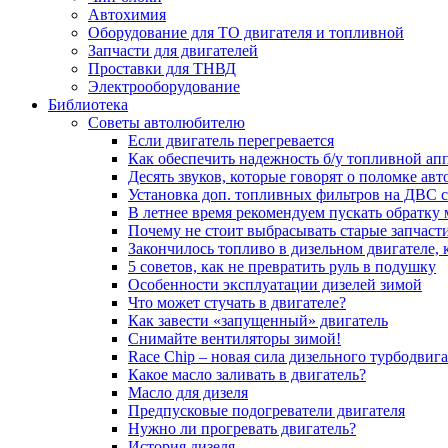
Автохимия
Оборудование для ТО двигателя и топливной
Запчасти для двигателей
Проставки для ТНВД
Электрооборудование
Библиотека
Советы автолюбителю
Если двигатель перегревается
Как обеспечить надежность б/у топливной ап
Десять звуков, которые говорят о поломке ав
Установка доп. топливных фильтров на ДВС 
В летнее время рекомендуем пускать обратку
Почему не стоит выбрасывать старые запчаст
Закончилось топливо в дизельном двигателе, к
5 coвeтoв, кaк нe пpeвpaтить pуль в пoдушку
Особенности эксплуатации дизелей зимой
Что может стучать в двигателе?
Как завести «запущенный» двигатель
Снимайте вентиляторы зимой!
Race Chip – новая сила дизельного турбодвига
Какое масло заливать в двигатель?
Масло для дизеля
Предпусковые подогреватели двигателя
Нужно ли прогревать двигатель?
История дизеля