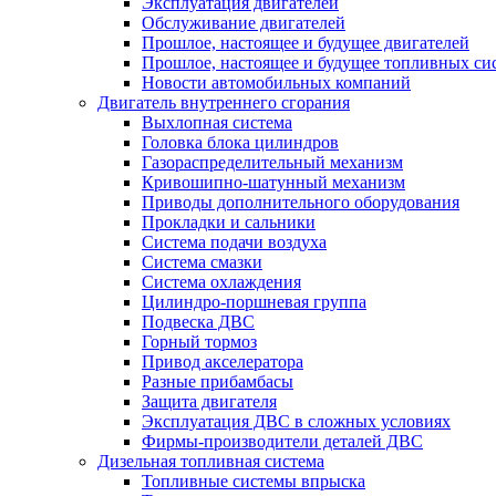
Эксплуатация двигателей
Обслуживание двигателей
Прошлое, настоящее и будущее двигателей
Прошлое, настоящее и будущее топливных си
Новости автомобильных компаний
Двигатель внутреннего сгорания
Выхлопная система
Головка блока цилиндров
Газораспределительный механизм
Кривошипно-шатунный механизм
Приводы дополнительного оборудования
Прокладки и сальники
Система подачи воздуха
Система смазки
Система охлаждения
Цилиндро-поршневая группа
Подвеска ДВС
Горный тормоз
Привод акселератора
Разные прибамбасы
Защита двигателя
Эксплуатация ДВС в сложных условиях
Фирмы-производители деталей ДВС
Дизельная топливная система
Топливные системы впрыска