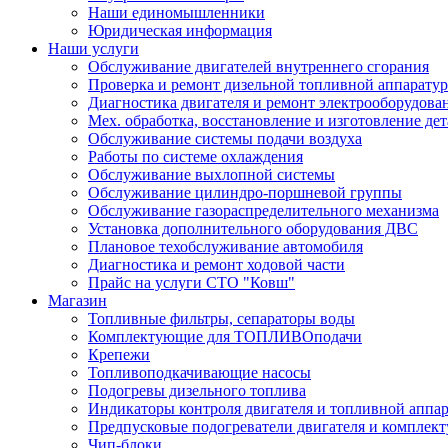
Наши единомышленники
Юридическая информация
Наши услуги
Обслуживание двигателей внутреннего сгорания
Проверка и ремонт дизельной топливной аппарату
Диагностика двигателя и ремонт электрооборудова
Мех. обработка, восстановление и изготовление де
Обслуживание системы подачи воздуха
Работы по системе охлаждения
Обслуживание выхлопной системы
Обслуживание цилиндро-поршневой группы
Обслуживание газораспределительного механизма
Установка дополнительного оборудования ДВС
Плановое техобслуживание автомобиля
Диагностика и ремонт ходовой части
Прайс на услуги СТО "Ковш"
Магазин
Топливные фильтры, сепараторы воды
Комплектующие для ТОПЛИВОподачи
Крепежи
Топливоподкачивающие насосы
Подогревы дизельного топлива
Индикаторы контроля двигателя и топливной аппа
Предпусковые подогреватели двигателя и комплек
Чип-блоки