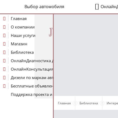
Выбор автомобиля
ОнлайнД
Главная
О компании
J
Наши услуги
Магазин
Библиотека
ОнлайнДиагностика Дизеля
ОнлайнКонсультация по Дизелю
Дизели по маркам авто
Бесплатные объявления
Поддержка проекта и оплата услуг
Главная
Библиотека
Интере