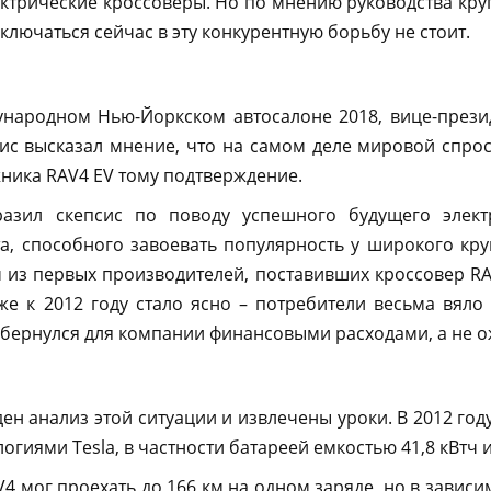
ектрические кроссоверы. Но по мнению руководства к
ключаться сейчас в эту конкурентную борьбу не стоит.
ународном Нью-Йоркском автосалоне 2018, вице-прези
ис высказал мнение, что на самом деле мировой спрос
ика RAV4 EV тому подтверждение.
азил скепсис по поводу успешного будущего элект
а, способного завоевать популярность у широкого кру
 из первых производителей, поставивших кроссовер RA
уже к 2012 году стало ясно – потребители весьма вял
обернулся для компании финансовыми расходами, а не 
ден анализ этой ситуации и извлечены уроки. В 2012 го
гиями Tesla, в частности батареей емкостью 41,8 кВтч 
4 мог проехать до 166 км на одном заряде, но в зависи