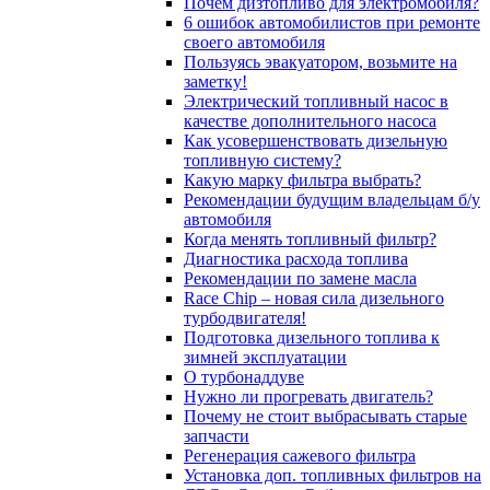
Почём дизтопливо для электромобиля?
6 ошибок автомобилистов при ремонте
своего автомобиля
Пользуясь эвакуатором, возьмите на
заметку!
Электрический топливный насос в
качестве дополнительного насоса
Как усовершенствовать дизельную
топливную систему?
Какую марку фильтра выбрать?
Рекомендации будущим владельцам б/у
автомобиля
Когда менять топливный фильтр?
Диагностика расхода топлива
Рекомендации по замене масла
Race Chip – новая сила дизельного
турбодвигателя!
Подготовка дизельного топлива к
зимней эксплуатации
О турбонаддуве
Нужно ли прогревать двигатель?
Почему не стоит выбрасывать старые
запчасти
Регенерация сажевого фильтра
Установка доп. топливных фильтров на