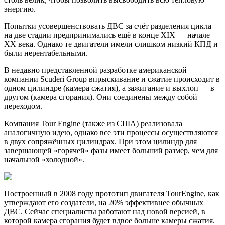
энергию.
Попытки усовершенствовать ДВС за счёт разделения цикла
на две стадии предпринимались ещё в конце XIX — начале
XX века. Однако те двигатели имели слишком низкий КПД и
были нерентабельными.
В недавно представленной разработке американской
компании Scuderi Group впрыскивание и сжатие происходит в
одном цилиндре (камера сжатия), а зажигание и выхлоп — в
другом (камера сгорания). Они соединены между собой
переходом.
Компания Tour Engine (также из США) реализовала
аналогичную идею, однако все эти процессы осуществляются
в двух сопряжённых цилиндрах. При этом цилиндр для
завершающей «горячей» фазы имеет больший размер, чем для
начальной «холодной».
Построенный в 2008 году прототип двигателя TourEngine, как
утверждают его создатели, на 20% эффективнее обычных
ДВС. Сейчас специалисты работают над новой версией, в
которой камера сгорания будет вдвое больше камеры сжатия.