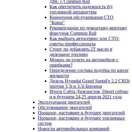
ДВС с Common Rail
Как обеспечить надежность б/у
топливной аппаратуры
Концепция обслуживания СТО
"Ковш"
Рекомендации по демонтажу-монтажу
форсунок Common Rail
Как выбрать автосервис или СТО:
советы профессионала
Стоит ли добавлять 2T масло в
дизельное топливо
Можно ли ездить на автомобиле с
ошибками?
Определение состава подтёка по капле
жидкости
Дизель Hyundai Grand SantaFe 2.2 CRDi
против 3,3i и 3.5i Бензина
Итоги Слёта Дизелистов, Diesel сейчас
и в будущем 24-25 апреля 2021 года
Эксплуатация двигателей
Обслуживание двигателей
Прошлое, настоящее и будущее двигателей
Прошлое, настоящее и будущее топливных
систем
Новости автомобильных компаний