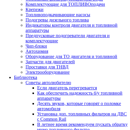
Комплектующие для ТОПЛИВОподачи
Крепежи
Топливоподкачивающие насосы
Подогревы дизельного топлива
Индикаторы контроля двигателя и топливной
аппаратуры
Предпусковые подогреватели двигателя и
комплектующие
Чип-блоки
Автохимия
Оборудование для ТО двигателя и топливной
Запчасти для двигателей
Проставки для ТНВД
Электрооборудование
Библиотека
Советы автолюбителю
Если двигатель перегревается
Как обеспечить надежность б/у топливной
аппаратуры
Десять звуков, которые говорят о поломке
автомобиля
Установка доп. топливных фильтров на ДВС
с Common Rail
В летнее время рекомендуем пускать обратку
мимо топливного фильтра