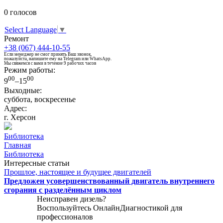
0
голосов
Select Language
▼
Ремонт
+38 (067) 444-10-55
Если менеджер не смог принять Ваш звонок,
пожалуйста, напишите ему на Telegram или WhatsApp.
Мы свяжемся с вами в течение 9 рабочих часов
Режим работы:
00
00
9
–15
Выходные:
суббота, воскресенье
Адрес:
г. Херсон
Библиотека
Главная
Библиотека
Интересные статьи
Прошлое, настоящее и будущее двигателей
Предложен усовершенствованный двигатель внутреннего
сгорания с разделённым циклом
Неисправен дизель?
Воспользуйтесь
ОнлайнДиагностикой
для
профессионалов