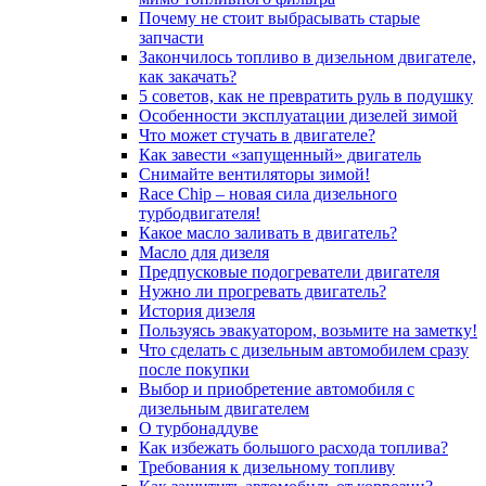
Почему не стоит выбрасывать старые
запчасти
Закончилось топливо в дизельном двигателе,
как закачать?
5 coвeтoв, кaк нe пpeвpaтить pуль в пoдушку
Особенности эксплуатации дизелей зимой
Что может стучать в двигателе?
Как завести «запущенный» двигатель
Снимайте вентиляторы зимой!
Race Chip – новая сила дизельного
турбодвигателя!
Какое масло заливать в двигатель?
Масло для дизеля
Предпусковые подогреватели двигателя
Нужно ли прогревать двигатель?
История дизеля
Пользуясь эвакуатором, возьмите на заметку!
Что сделать с дизельным автомобилем сразу
после покупки
Выбор и приобретение автомобиля с
дизельным двигателем
О турбонаддуве
Как избежать большого расхода топлива?
Требования к дизельному топливу