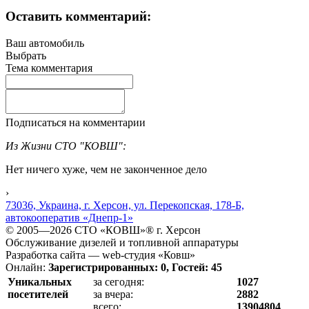
Оставить комментарий:
Ваш автомобиль
Выбрать
Тема комментария
Подписаться на комментарии
Из Жизни СТО "КОВШ":
Нет ничего хуже, чем не законченное дело
›
73036, Украина, г. Херсон, ул. Перекопская, 178-Б,
автокооператив «Днепр-1»
© 2005—2026 СТО «КОВШ»® г. Херсон
Обслуживание дизелей и топливной аппаратуры
Разработка сайта — web-студия «Ковш»
Онлайн:
Зарегистрированных: 0, Гостей: 45
Уникальных
за сегодня:
1027
посетителей
за вчера:
2882
всего:
13904804