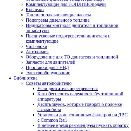
Комплектующие для ТОПЛИВОподачи
Крепежи
Топливоподкачивающие насосы
Подогревы дизельного топлива
Индикаторы контроля двигателя и топливной
аппаратуры
Предпусковые подогреватели двигателя и
комплектующие
Чип-блоки
Автохимия
Оборудование для ТО двигателя и топливной
Запчасти для двигателей
Проставки для ТНВД
Электрооборудование
Библиотека
Советы автолюбителю
Если двигатель перегревается
Как обеспечить надежность б/у топливной
аппаратуры
Десять звуков, которые говорят о поломке
автомобиля
Установка доп. топливных фильтров на ДВС
с Common Rail
В летнее время рекомендуем пускать обратку
мимо топливного фильтра