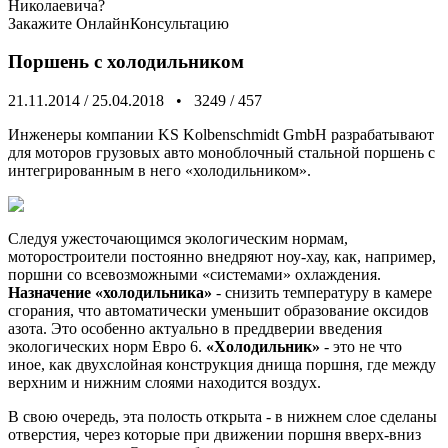
Николаевича?
Закажите
ОнлайнКонсультацию
Поршень с холодильником
21.11.2014
/
25.04.2018
•
3249
/
457
Инженеры компании KS Kolbenschmidt GmbH разрабатывают
для моторов грузовых авто моноблочный стальной поршень с
интегрированным в него «холодильником».
Следуя ужесточающимся экологическим нормам,
моторостроители постоянно внедряют ноу-хау, как, например,
поршни со всевозможными «системами» охлаждения.
Назначение «холодильника»
- снизить температуру в камере
сгорания, что автоматически уменьшит образование оксидов
азота. Это особенно актуально в преддверии введения
экологических норм Евро 6.
«Холодильник»
- это не что
иное, как двухслойная конструкция днища поршня, где между
верхним и нижним слоями находится воздух.
В свою очередь, эта полость открыта - в нижнем слое сделаны
отверстия, через которые при движении поршня вверх-вниз