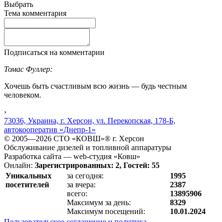
Выбрать
Тема комментария
Подписаться на комментарии
Томас Фуллер:
Хочешь быть счастливым всю жизнь — будь честным
человеком.
›
73036, Украина, г. Херсон, ул. Перекопская, 178-Б,
автокооператив «Днепр-1»
© 2005—2026 СТО «КОВШ»® г. Херсон
Обслуживание дизелей и топливной аппаратуры
Разработка сайта — web-студия «Ковш»
Онлайн:
Зарегистрированных: 2, Гостей: 55
Уникальных
за сегодня:
1995
посетителей
за вчера:
2387
всего:
13895906
Максимум за день:
8329
Максимум посещений:
10.01.2024
Пользовательское соглашение и политика