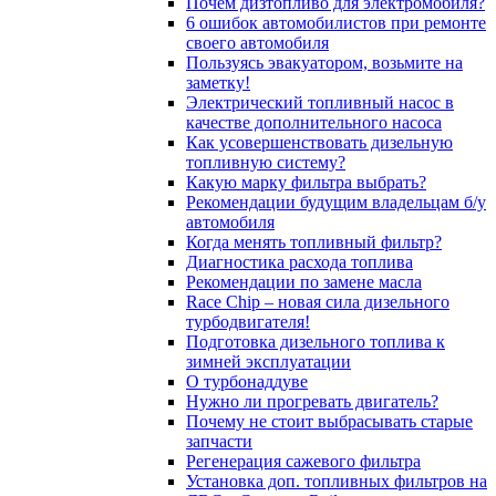
Почём дизтопливо для электромобиля?
6 ошибок автомобилистов при ремонте
своего автомобиля
Пользуясь эвакуатором, возьмите на
заметку!
Электрический топливный насос в
качестве дополнительного насоса
Как усовершенствовать дизельную
топливную систему?
Какую марку фильтра выбрать?
Рекомендации будущим владельцам б/у
автомобиля
Когда менять топливный фильтр?
Диагностика расхода топлива
Рекомендации по замене масла
Race Chip – новая сила дизельного
турбодвигателя!
Подготовка дизельного топлива к
зимней эксплуатации
О турбонаддуве
Нужно ли прогревать двигатель?
Почему не стоит выбрасывать старые
запчасти
Регенерация сажевого фильтра
Установка доп. топливных фильтров на