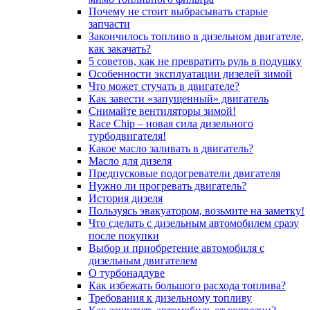
Почему не стоит выбрасывать старые
запчасти
Закончилось топливо в дизельном двигателе,
как закачать?
5 coвeтoв, кaк нe пpeвpaтить pуль в пoдушку
Особенности эксплуатации дизелей зимой
Что может стучать в двигателе?
Как завести «запущенный» двигатель
Снимайте вентиляторы зимой!
Race Chip – новая сила дизельного
турбодвигателя!
Какое масло заливать в двигатель?
Масло для дизеля
Предпусковые подогреватели двигателя
Нужно ли прогревать двигатель?
История дизеля
Пользуясь эвакуатором, возьмите на заметку!
Что сделать с дизельным автомобилем сразу
после покупки
Выбор и приобретение автомобиля с
дизельным двигателем
О турбонаддуве
Как избежать большого расхода топлива?
Требования к дизельному топливу