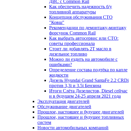
ДВС с Common Rail
Как обеспечить надежность б/у
топливной аппаратуры
Концепция обслуживания СТО
"Ковш"
Рекомендации по демонтажу-монтажу
форсунок Common Rail
Как выбрать автосервис или СТО:
советы профессионала
Стоит ли добавлять 2T масло в
дизельное топливо
Можно ли ездить на автомобиле с
ошибками?
Определение состава подтёка по капле
жидкости
Дизель Hyundai Grand SantaFe 2.2 CRDi
против 3,3i и 3.5i Бензина
Итоги Слёта Дизелистов, Diesel сейчас
и в будущем 24-25 апреля 2021 года
Эксплуатация двигателей
Обслуживание двигателей
Прошлое, настоящее и будущее двигателей
Прошлое, настоящее и будущее топливных
систем
Новости автомобильных компаний