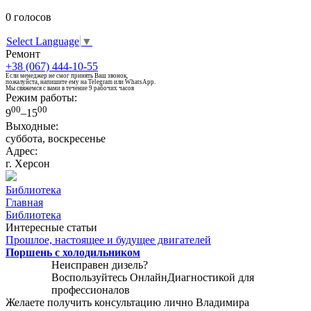
0
голосов
Select Language
▼
Ремонт
+38 (067) 444-10-55
Если менеджер не смог принять Ваш звонок,
пожалуйста, напишите ему на Telegram или WhatsApp.
Мы свяжемся с вами в течение 9 рабочих часов
Режим работы:
00
00
9
–15
Выходные:
суббота, воскресенье
Адрес:
г. Херсон
Библиотека
Главная
Библиотека
Интересные статьи
Прошлое, настоящее и будущее двигателей
Поршень с холодильником
Неисправен дизель?
Воспользуйтесь
ОнлайнДиагностикой
для
профессионалов
Желаете получить консультацию лично Владимира