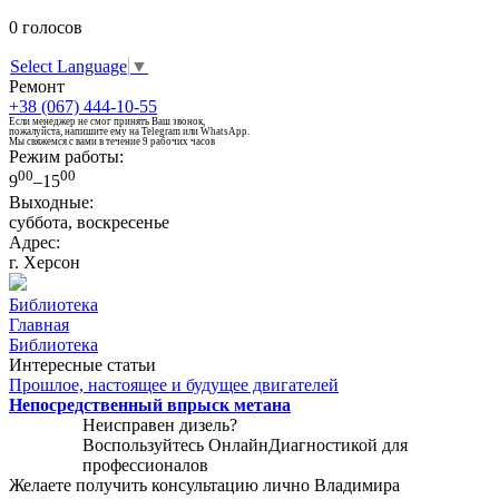
0
голосов
Select Language
▼
Ремонт
+38 (067) 444-10-55
Если менеджер не смог принять Ваш звонок,
пожалуйста, напишите ему на Telegram или WhatsApp.
Мы свяжемся с вами в течение 9 рабочих часов
Режим работы:
00
00
9
–15
Выходные:
суббота, воскресенье
Адрес:
г. Херсон
Библиотека
Главная
Библиотека
Интересные статьи
Прошлое, настоящее и будущее двигателей
Непосредственный впрыск метана
Неисправен дизель?
Воспользуйтесь
ОнлайнДиагностикой
для
профессионалов
Желаете получить консультацию лично Владимира