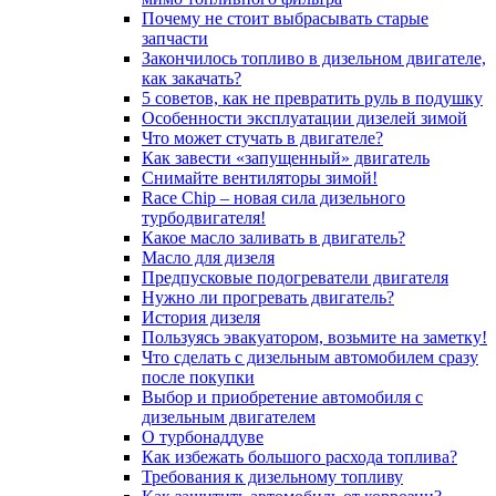
Почему не стоит выбрасывать старые
запчасти
Закончилось топливо в дизельном двигателе,
как закачать?
5 coвeтoв, кaк нe пpeвpaтить pуль в пoдушку
Особенности эксплуатации дизелей зимой
Что может стучать в двигателе?
Как завести «запущенный» двигатель
Снимайте вентиляторы зимой!
Race Chip – новая сила дизельного
турбодвигателя!
Какое масло заливать в двигатель?
Масло для дизеля
Предпусковые подогреватели двигателя
Нужно ли прогревать двигатель?
История дизеля
Пользуясь эвакуатором, возьмите на заметку!
Что сделать с дизельным автомобилем сразу
после покупки
Выбор и приобретение автомобиля с
дизельным двигателем
О турбонаддуве
Как избежать большого расхода топлива?
Требования к дизельному топливу