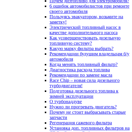
Почём дизтопливо для электромобиля?
6 ошибок автомобилистов при ремонте
своего автомобиля
Пользуясь эвакуатором, возьмите на
заметку!
Электрический топливный насос в
качестве дополнительного насоса
Как усовершенствовать дизельную
топливную систему?
Какую марку фильтра выбрать?
Рекомендации будущим владельцам б/у
автомобиля
Когда менять топливный фильтр?
Диагностика расхода топлива
Рекомендации по замене масла
Race Chip – новая сила дизельного
турбодвигателя!
Подготовка дизельного топлива к
зимней эксплуатации
О турбонаддуве
Нужно ли прогревать двигатель?
Почему не стоит выбрасывать старые
запчасти
Регенерация сажевого фильтра
Установка доп. топливных фильтров на