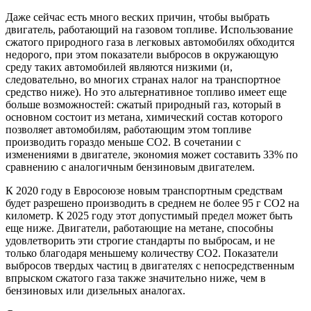
Даже сейчас есть много веских причин, чтобы выбрать
двигатель, работающий на газовом топливе. Использование
сжатого природного газа в легковых автомобилях обходится
недорого, при этом показатели выбросов в окружающую
среду таких автомобилей являются низкими (и,
следовательно, во многих странах налог на транспортное
средство ниже). Но это альтернативное топливо имеет еще
больше возможностей: сжатый природный газ, который в
основном состоит из метана, химический состав которого
позволяет автомобилям, работающим этом топливе
производить гораздо меньше CO2. В сочетании с
изменениями в двигателе, экономия может составить 33% по
сравнению с аналогичным бензиновым двигателем.
К 2020 году в Евросоюзе новым транспортным средствам
будет разрешено производить в среднем не более 95 г СО2 на
километр. К 2025 году этот допустимый предел может быть
еще ниже. Двигатели, работающие на метане, способны
удовлетворить эти строгие стандарты по выбросам, и не
только благодаря меньшему количеству СО2. Показатели
выбросов твердых частиц в двигателях с непосредственным
впрыском сжатого газа также значительно ниже, чем в
бензиновых или дизельных аналогах.