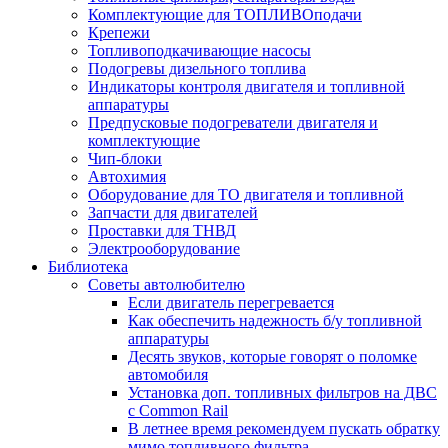
Комплектующие для ТОПЛИВОподачи
Крепежи
Топливоподкачивающие насосы
Подогревы дизельного топлива
Индикаторы контроля двигателя и топливной
аппаратуры
Предпусковые подогреватели двигателя и
комплектующие
Чип-блоки
Автохимия
Оборудование для ТО двигателя и топливной
Запчасти для двигателей
Проставки для ТНВД
Электрооборудование
Библиотека
Советы автолюбителю
Если двигатель перегревается
Как обеспечить надежность б/у топливной
аппаратуры
Десять звуков, которые говорят о поломке
автомобиля
Установка доп. топливных фильтров на ДВС
с Common Rail
В летнее время рекомендуем пускать обратку
мимо топливного фильтра