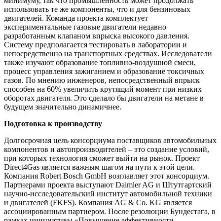
минимуму, так что промышленность может продолжать
использовать те же компоненты, что и для бензиновых
двигателей. Команда проекта комплектует
экспериментальные газовые двигатели недавно
разработанным клапаном впрыска высокого давления.
Систему предполагается тестировать в лаборатории и
непосредственно на транспортных средствах. Исследователи
также изучают образование топливно-воздушной смеси,
процесс управления зажиганием и образование токсичных
газов. По мнению инженеров, непосредственный впрыск
способен на 60% увеличить крутящий момент при низких
оборотах двигателя. Это сделало бы двигатели на метане в
будущем значительно динамичнее.
Подготовка к производству
Долгосрочная цель консорциума поставщиков автомобильных
компонентов и автопроизводителей – это создание условий,
при которых технология сможет выйти на рынок. Проект
Direct4Gas является важным шагом на пути к этой цели.
Компания Robert Bosch GmbH возглавляет этот консорциум.
Партнерами проекта выступают Daimler AG и Штутгартский
научно-исследовательский институт автомобильной техники
и двигателей (FKFS). Компания AG & Co. KG является
ассоциированным партнером. После резолюции Бундестага, в
рамках инициативы «Повышение эффективности