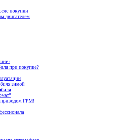
после покупки
ым двигателем
шине?
биля при покупке?
плуатации
обиля зимой
обиля
омат"
 приводом ГРМ!
офессионала