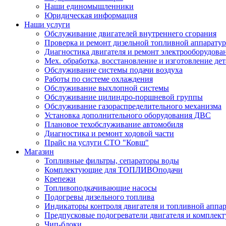
Наши единомышленники
Юридическая информация
Наши услуги
Обслуживание двигателей внутреннего сгорания
Проверка и ремонт дизельной топливной аппарату
Диагностика двигателя и ремонт электрооборудова
Мех. обработка, восстановление и изготовление де
Обслуживание системы подачи воздуха
Работы по системе охлаждения
Обслуживание выхлопной системы
Обслуживание цилиндро-поршневой группы
Обслуживание газораспределительного механизма
Установка дополнительного оборудования ДВС
Плановое техобслуживание автомобиля
Диагностика и ремонт ходовой части
Прайс на услуги СТО "Ковш"
Магазин
Топливные фильтры, сепараторы воды
Комплектующие для ТОПЛИВОподачи
Крепежи
Топливоподкачивающие насосы
Подогревы дизельного топлива
Индикаторы контроля двигателя и топливной аппа
Предпусковые подогреватели двигателя и комплек
Чип-блоки