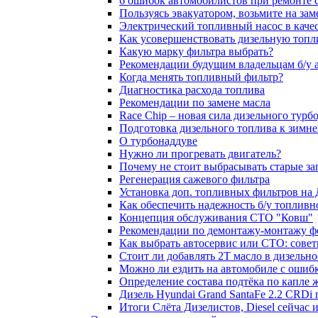
6 ошибок автомобилистов при ремонте 
Пользуясь эвакуатором, возьмите на зам
Электрический топливный насос в каче
Как усовершенствовать дизельную топ
Какую марку фильтра выбрать?
Рекомендации будущим владельцам б/у 
Когда менять топливный фильтр?
Диагностика расхода топлива
Рекомендации по замене масла
Race Chip – новая сила дизельного турб
Подготовка дизельного топлива к зимн
О турбонаддуве
Нужно ли прогревать двигатель?
Почему не стоит выбрасывать старые за
Регенерация сажевого фильтра
Установка доп. топливных фильтров на
Как обеспечить надежность б/у топлив
Концепция обслуживания СТО "Ковш"
Рекомендации по демонтажу-монтажу ф
Как выбрать автосервис или СТО: сове
Стоит ли добавлять 2T масло в дизельн
Можно ли ездить на автомобиле с ошиб
Определение состава подтёка по капле 
Дизель Hyundai Grand SantaFe 2.2 CRDi п
Итоги Слёта Дизелистов, Diesel сейчас 