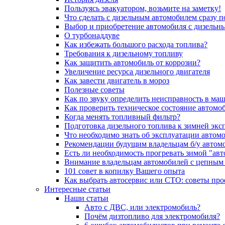
Пользуясь эвакуатором, возьмите на заметку!
Что сделать с дизельным автомобилем сразу 
Выбор и приобретение автомобиля с дизельн
О турбонаддуве
Как избежать большого расхода топлива?
Требования к дизельному топливу
Как защитить автомобиль от коррозии?
Увеличение ресурса дизельного двигателя
Как завести двигатель в мороз
Полезные советы
Как по звуку определить неисправность в ма
Как проверить техническое состояние автомо
Когда менять топливный фильтр?
Подготовка дизельного топлива к зимней экс
Что необходимо знать об эксплуатации автом
Рекомендации будущим владельцам б/у автом
Есть ли необходимость прогревать зимой "авт
Внимание владельцам автомобилей с цепным
101 совет в копилку Вашего опыта
Как выбрать автосервис или СТО: советы пр
Интересные статьи
Наши статьи
Авто с ДВС, или электромобиль?
Почём дизтопливо для электромобиля?