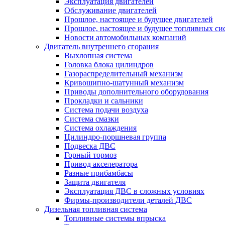
Эксплуатация двигателей
Обслуживание двигателей
Прошлое, настоящее и будущее двигателей
Прошлое, настоящее и будущее топливных си
Новости автомобильных компаний
Двигатель внутреннего сгорания
Выхлопная система
Головка блока цилиндров
Газораспределительный механизм
Кривошипно-шатунный механизм
Приводы дополнительного оборудования
Прокладки и сальники
Система подачи воздуха
Система смазки
Система охлаждения
Цилиндро-поршневая группа
Подвеска ДВС
Горный тормоз
Привод акселератора
Разные прибамбасы
Защита двигателя
Эксплуатация ДВС в сложных условиях
Фирмы-производители деталей ДВС
Дизельная топливная система
Топливные системы впрыска