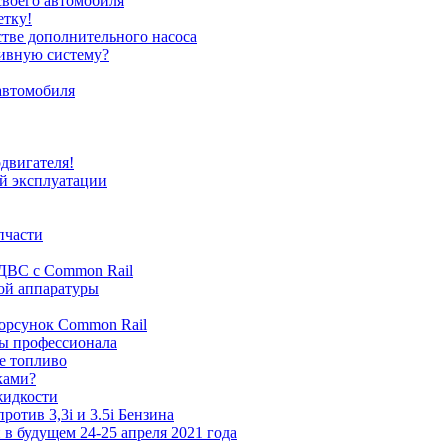
своего автомобиля
етку!
стве дополнительного насоса
ливную систему?
автомобиля
одвигателя!
ей эксплуатации
пчасти
 ДВС с Common Rail
ной аппаратуры
орсунок Common Rail
ты профессионала
ое топливо
ками?
жидкости
ротив 3,3i и 3.5i Бензина
и в будущем 24-25 апреля 2021 года