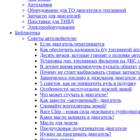
Автохимия
Оборудование для ТО двигателя и топливной
Запчасти для двигателей
Проставки для ТНВД
Электрооборудование
Библиотека
Советы автолюбителю
Если двигатель перегревается
Как обеспечить надежность б/у топливной ап
Десять звуков, которые говорят о поломке ав
Установка доп. топливных фильтров на ДВС 
В летнее время рекомендуем пускать обратку
Почему не стоит выбрасывать старые запчаст
Закончилось топливо в дизельном двигателе, к
5 coвeтoв, кaк нe пpeвpaтить pуль в пoдушку
Особенности эксплуатации дизелей зимой
Что может стучать в двигателе?
Как завести «запущенный» двигатель
Снимайте вентиляторы зимой!
Race Chip – новая сила дизельного турбодвига
Какое масло заливать в двигатель?
Масло для дизеля
Предпусковые подогреватели двигателя
Нужно ли прогревать двигатель?
История дизеля