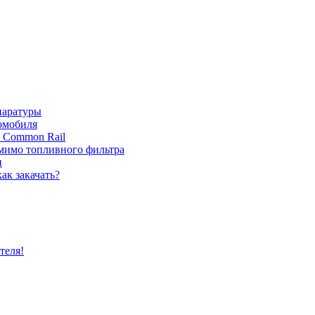
паратуры
томобиля
с Common Rail
 мимо топливного фильтра
и
ак закачать?
теля!