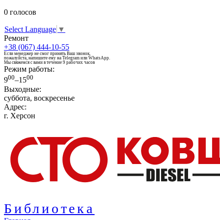
0
голосов
Select Language
▼
Ремонт
+38 (067) 444-10-55
Если менеджер не смог принять Ваш звонок,
пожалуйста, напишите ему на Telegram или WhatsApp.
Мы свяжемся с вами в течение 9 рабочих часов
Режим работы:
00
00
9
–15
Выходные:
суббота, воскресенье
Адрес:
г. Херсон
Библиотека