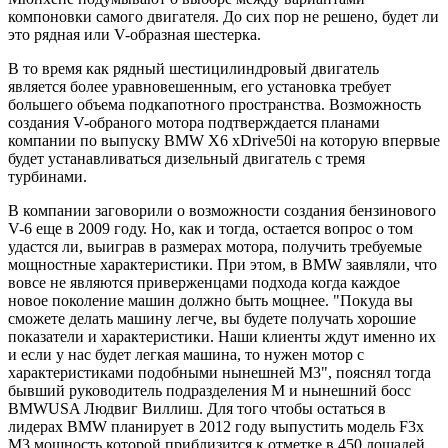
компоновки самого двигателя. До сих пор не решено, будет ли
это рядная или V-образная шестерка.
В то время как рядный шестицилиндровый двигатель
является более уравновешенным, его установка требует
большего объема подкапотного пространства. Возможность
создания V-обраного мотора подтверждается планами
компании по выпуску BMW X6 xDrive50i на которую впервые
будет устанавливаться дизельный двигатель с тремя
турбинами.
В компании заговорили о возможности создания бензинового
V-6 еще в 2009 году. Но, как и тогда, остается вопрос о том
удастся ли, выиграв в размерах мотора, получить требуемые
мощностные характеристики. При этом, в BMW заявляли, что
вовсе не являются приверженцами подхода когда каждое
новое поколение машин должно быть мощнее. "Покуда вы
сможете делать машину легче, вы будете получать хорошие
показатели и характеристики. Наши клиенты ждут именно их
и если у нас будет легкая машина, то нужен мотор с
характеристиками подобными нынешней М3", пояснял тогда
бывший руководитель подразделения М и нынешний босс
BMWUSA Людвиг Виллиш. Для того чтобы остаться в
лидерах BMW планирует в 2012 году выпустить модель F3x
M3 мощность которой приблизится к отметке в 450 лошадей