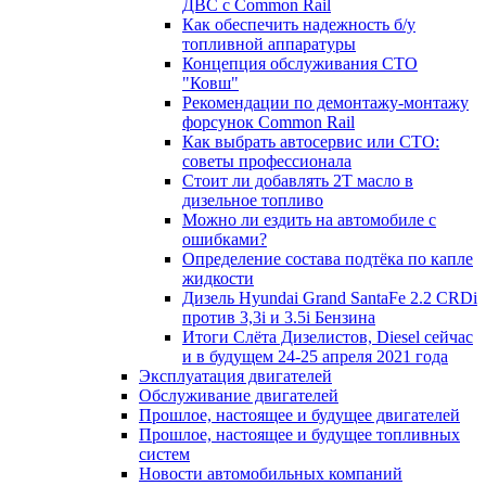
ДВС с Common Rail
Как обеспечить надежность б/у
топливной аппаратуры
Концепция обслуживания СТО
"Ковш"
Рекомендации по демонтажу-монтажу
форсунок Common Rail
Как выбрать автосервис или СТО:
советы профессионала
Стоит ли добавлять 2T масло в
дизельное топливо
Можно ли ездить на автомобиле с
ошибками?
Определение состава подтёка по капле
жидкости
Дизель Hyundai Grand SantaFe 2.2 CRDi
против 3,3i и 3.5i Бензина
Итоги Слёта Дизелистов, Diesel сейчас
и в будущем 24-25 апреля 2021 года
Эксплуатация двигателей
Обслуживание двигателей
Прошлое, настоящее и будущее двигателей
Прошлое, настоящее и будущее топливных
систем
Новости автомобильных компаний