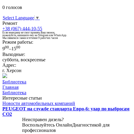
0
голосов
Select Language
▼
Ремонт
+38 (067) 444-10-55
Если менеджер не смог принять Ваш звонок,
пожалуйста, напишите ему на Telegram или WhatsApp.
Мы свяжемся с вами в течение 9 рабочих часов
Режим работы:
00
00
9
–15
Выходные:
суббота, воскресенье
Адрес:
г. Херсон
Библиотека
Главная
Библиотека
Интересные статьи
Новости автомобильных компаний
PEUGEOT на службе стандарта Евро-6: удар по выбросам
CO2
Неисправен дизель?
Воспользуйтесь
ОнлайнДиагностикой
для
профессионалов