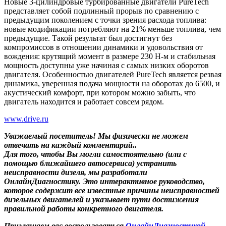
Новые 3-цилиндровые турбированные двигатели PureTech
представляет собой подлинный прорыв по сравнению с
предыдущим поколением с точки зрения расхода топлива:
новые модификации потребляют на 21% меньше топлива, чем
предыдущие. Такой результат был достигнут без
компромиссов в отношении динамики и удовольствия от
вождения: крутящий момент в размере 230 Н-м и стабильная
мощность доступны уже начиная с самых низких оборотов
двигателя. Особенностью двигателей PureTech является резвая
динамика, уверенная подача мощности на оборотах до 6500, и
акустический комфорт, при котором можно забыть, что
двигатель находится и работает совсем рядом.
www.drive.ru
Уважаемый посетитель! Мы
физически не можем
отвечать на каждый комментарий.
.
Для того, чтобы Вы могли самостоятельно (или с
помощью ближайшего автосервиса) устранить
неисправности дизеля, мы разработали
ОнлайнДиагностику. Это интерактивное руководство,
которое содержит все известные причины неисправностей
дизельных двигателей и указывает пути достижения
правильной работы конкретного двигателя.
Приглашаем вас воспользоваться
ОнлайнДиагностикой