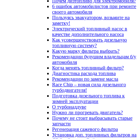
Почём дизтопливо для электромобиля?
6 ошибок автомобилистов при ремонте
своего автомобиля
Пользуясь эвакуатором, возьмите на
заметку!
Электрический топливный насос в
качестве дополнительного насоса
Как усовершенствовать дизельную
топливную систему?
Какую марку фильтра выбрать?
Рекомендации будущим владельцам б/у
автомобиля
Когда менять топливный фильтр?
Диагностика расхода топлива
Рекомендации по замене масла
Race Chip – новая сила дизельного
турбодвигателя!
Подготовка дизельного топлива к
зимней эксплуатации
О турбонаддуве
Нужно ли прогревать двигатель?
Почему не стоит выбрасывать старые
запчасти
Регенерация сажевого фильтра
Установка доп. топливных фильтров на