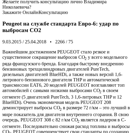
Желаете получить консультацию лично Владимира
Николаевича?
Закажите
ОнлайнКонсультацию
Peugeot на службе стандарта Евро-6: удар по
выбросам CO2
9.03.2015
/
25.04.2018
•
2266
/
75
Важнейшим достижением PEUGEOT стало резкое и
существенное сокращение выбросов СО
у всего модельного
2
ряда французского бренда. Благодаря быстрому внедрению
бензиновых трехцилиндровых двигателей PureTech,
дизельных двигателей BlueHDi, а также новых версий 1,6-
литрового бензинового двигателя THP и автоматической
трансмиссии EAT6, 20 моделей PEUGEOT возглавляют топ
автомобилей с самыми низкими выбросами CO
в своем
2
сегменте (5 двигателей PureTech, 3 1,6-литровых THP и 12
BlueHDi). Очень экономичная модель PEUGEOT 208
демонстрирует выбросы СО
в размере 72 г/км – это лучший в
2
мире показатель для двигателя внутреннего сгорания. В свою
очередь, PEUGEOT 308 c 82 г/км СО
является лидером в С-
2
сегменте. Последовательно снижая расход топлива и выбросы
СО
, PEUGEOT совершенствует свои стандарты по созданию