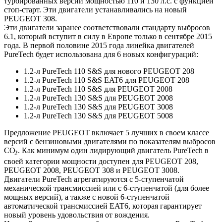
турбированных версий мощностью 110 и 130 л.с. с функцией
стоп-старт. Эти двигатели устанавливались на новый
PEUGEOT 308.
Эти двигатели заранее соответствовали стандарту выбросов
6.1, который вступит в силу в Европе только в сентябре 2015
года. В первой половине 2015 года линейка двигателей
PureTech будет использована для 6 новых конфигураций:
1.2-л PureTech 110 S&S для нового PEUGEOT 208
1.2-л PureTech 110 S&S EAT6 для PEUGEOT 208
1.2-л PureTech 110 S&S для PEUGEOT 2008
1.2-л PureTech 130 S&S для PEUGEOT 2008
1.2-л PureTech 130 S&S для PEUGEOT 3008
1.2-л PureTech 130 S&S для PEUGEOT 5008
Предложение PEUGEOT включает 5 лучших в своем классе
версий с бензиновыми двигателями по показателям выбросов
СО
. Как минимум один лидирующий двигатель PureTech в
2
своей категории мощности доступен для PEUGEOT 208,
PEUGEOT 2008, PEUGEOT 308 и PEUGEOT 3008.
Двигатели PureTech агрегатируются с 5-ступенчатой
механической трансмиссией или с 6-ступенчатой (для более
мощных версий), а также с новой 6-ступенчатой
автоматической трансмиссией EAT6, которая гарантирует
новый уровень удовольствия от вождения.