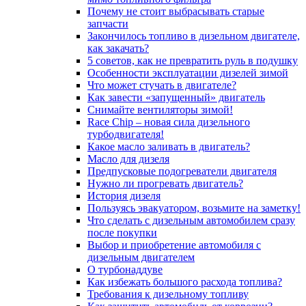
Почему не стоит выбрасывать старые
запчасти
Закончилось топливо в дизельном двигателе,
как закачать?
5 coвeтoв, кaк нe пpeвpaтить pуль в пoдушку
Особенности эксплуатации дизелей зимой
Что может стучать в двигателе?
Как завести «запущенный» двигатель
Снимайте вентиляторы зимой!
Race Chip – новая сила дизельного
турбодвигателя!
Какое масло заливать в двигатель?
Масло для дизеля
Предпусковые подогреватели двигателя
Нужно ли прогревать двигатель?
История дизеля
Пользуясь эвакуатором, возьмите на заметку!
Что сделать с дизельным автомобилем сразу
после покупки
Выбор и приобретение автомобиля с
дизельным двигателем
О турбонаддуве
Как избежать большого расхода топлива?
Требования к дизельному топливу