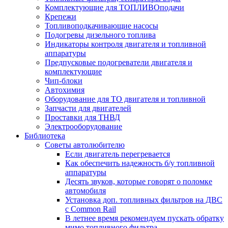
Комплектующие для ТОПЛИВОподачи
Крепежи
Топливоподкачивающие насосы
Подогревы дизельного топлива
Индикаторы контроля двигателя и топливной
аппаратуры
Предпусковые подогреватели двигателя и
комплектующие
Чип-блоки
Автохимия
Оборудование для ТО двигателя и топливной
Запчасти для двигателей
Проставки для ТНВД
Электрооборудование
Библиотека
Советы автолюбителю
Если двигатель перегревается
Как обеспечить надежность б/у топливной
аппаратуры
Десять звуков, которые говорят о поломке
автомобиля
Установка доп. топливных фильтров на ДВС
с Common Rail
В летнее время рекомендуем пускать обратку
мимо топливного фильтра