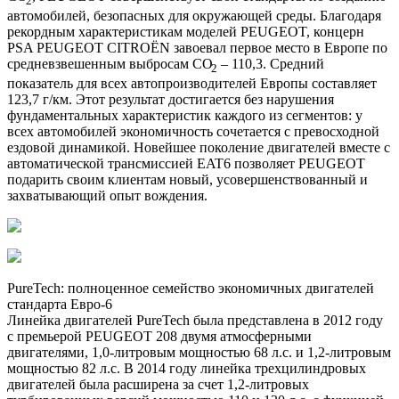
2
автомобилей, безопасных для окружающей среды. Благодаря
рекордным характеристикам моделей PEUGEOT, концерн
PSA PEUGEOT CITROЁN завоевал первое место в Европе по
средневзвешенным выбросам СО
– 110,3. Средний
2
показатель для всех автопроизводителей Европы составляет
123,7 г/км. Этот результат достигается без нарушения
фундаментальных характеристик каждого из сегментов: у
всех автомобилей экономичность сочетается с превосходной
ездовой динамикой. Новейшее поколение двигателей вместе с
автоматической трансмиссией EAT6 позволяет PEUGEOT
подарить своим клиентам новый, усовершенствованный и
захватывающий опыт вождения.
PureTech: полноценное семейство экономичных двигателей
стандарта Евро-6
Линейка двигателей PureTech была представлена в 2012 году
с премьерой PEUGEOT 208 двумя атмосферными
двигателями, 1,0-литровым мощностью 68 л.с. и 1,2-литровым
мощностью 82 л.с. В 2014 году линейка трехцилиндровых
двигателей была расширена за счет 1,2-литровых