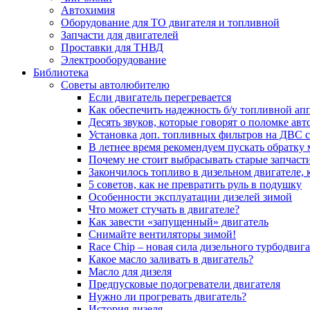
Автохимия
Оборудование для ТО двигателя и топливной
Запчасти для двигателей
Проставки для ТНВД
Электрооборудование
Библиотека
Советы автолюбителю
Если двигатель перегревается
Как обеспечить надежность б/у топливной ап
Десять звуков, которые говорят о поломке ав
Установка доп. топливных фильтров на ДВС 
В летнее время рекомендуем пускать обратку
Почему не стоит выбрасывать старые запчаст
Закончилось топливо в дизельном двигателе, к
5 coвeтoв, кaк нe пpeвpaтить pуль в пoдушку
Особенности эксплуатации дизелей зимой
Что может стучать в двигателе?
Как завести «запущенный» двигатель
Снимайте вентиляторы зимой!
Race Chip – новая сила дизельного турбодвига
Какое масло заливать в двигатель?
Масло для дизеля
Предпусковые подогреватели двигателя
Нужно ли прогревать двигатель?
История дизеля