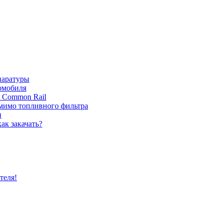
паратуры
томобиля
с Common Rail
 мимо топливного фильтра
и
ак закачать?
теля!