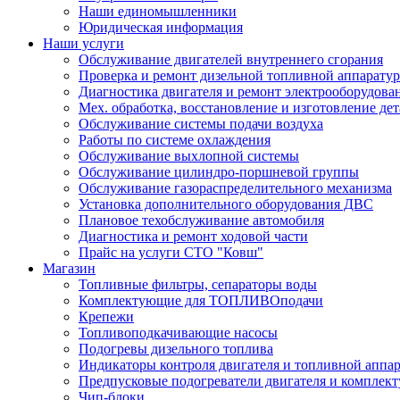
Наши единомышленники
Юридическая информация
Наши услуги
Обслуживание двигателей внутреннего сгорания
Проверка и ремонт дизельной топливной аппарату
Диагностика двигателя и ремонт электрооборудова
Мех. обработка, восстановление и изготовление де
Обслуживание системы подачи воздуха
Работы по системе охлаждения
Обслуживание выхлопной системы
Обслуживание цилиндро-поршневой группы
Обслуживание газораспределительного механизма
Установка дополнительного оборудования ДВС
Плановое техобслуживание автомобиля
Диагностика и ремонт ходовой части
Прайс на услуги СТО "Ковш"
Магазин
Топливные фильтры, сепараторы воды
Комплектующие для ТОПЛИВОподачи
Крепежи
Топливоподкачивающие насосы
Подогревы дизельного топлива
Индикаторы контроля двигателя и топливной аппа
Предпусковые подогреватели двигателя и комплек
Чип-блоки