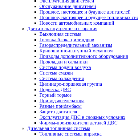
Эксплуатация двигателей
Обслуживание двигателей
Прошлое, настоящее и будущее двигателей
Прошлое, настоящее и будущее топливных си
Новости автомобильных компаний
Двигатель внутреннего сгорания
Выхлопная система
Головка блока цилиндров
Газораспределительный механизм
Кривошипно-шатунный механизм
Приводы дополнительного оборудования
Прокладки и сальники
Система подачи воздуха
Система смазки
Система охлаждения
Цилиндро-поршневая группа
Подвеска ДВС
Горный тормоз
Привод акселератора
Разные прибамбасы
Защита двигателя
Эксплуатация ДВС в сложных условиях
Фирмы-производители деталей ДВС
Дизельная топливная система
Топливные системы впрыска