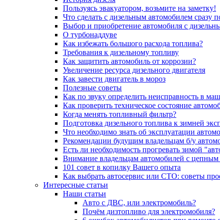
Пользуясь эвакуатором, возьмите на заметку!
Что сделать с дизельным автомобилем сразу 
Выбор и приобретение автомобиля с дизельн
О турбонаддуве
Как избежать большого расхода топлива?
Требования к дизельному топливу
Как защитить автомобиль от коррозии?
Увеличение ресурса дизельного двигателя
Как завести двигатель в мороз
Полезные советы
Как по звуку определить неисправность в ма
Как проверить техническое состояние автомо
Когда менять топливный фильтр?
Подготовка дизельного топлива к зимней экс
Что необходимо знать об эксплуатации автом
Рекомендации будущим владельцам б/у автом
Есть ли необходимость прогревать зимой "авт
Внимание владельцам автомобилей с цепным
101 совет в копилку Вашего опыта
Как выбрать автосервис или СТО: советы пр
Интересные статьи
Наши статьи
Авто с ДВС, или электромобиль?
Почём дизтопливо для электромобиля?