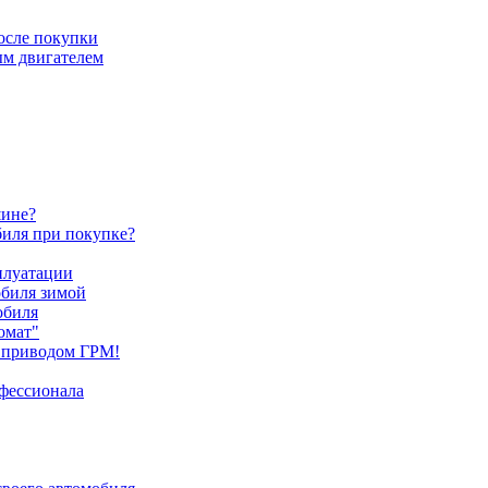
после покупки
ым двигателем
шине?
биля при покупке?
плуатации
обиля зимой
обиля
омат"
 приводом ГРМ!
офессионала