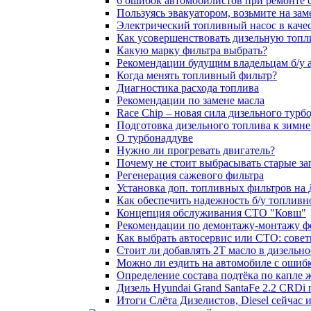
6 ошибок автомобилистов при ремонте 
Пользуясь эвакуатором, возьмите на зам
Электрический топливный насос в каче
Как усовершенствовать дизельную топ
Какую марку фильтра выбрать?
Рекомендации будущим владельцам б/у 
Когда менять топливный фильтр?
Диагностика расхода топлива
Рекомендации по замене масла
Race Chip – новая сила дизельного турб
Подготовка дизельного топлива к зимн
О турбонаддуве
Нужно ли прогревать двигатель?
Почему не стоит выбрасывать старые за
Регенерация сажевого фильтра
Установка доп. топливных фильтров на
Как обеспечить надежность б/у топлив
Концепция обслуживания СТО "Ковш"
Рекомендации по демонтажу-монтажу ф
Как выбрать автосервис или СТО: сове
Стоит ли добавлять 2T масло в дизельн
Можно ли ездить на автомобиле с ошиб
Определение состава подтёка по капле 
Дизель Hyundai Grand SantaFe 2.2 CRDi п
Итоги Слёта Дизелистов, Diesel сейчас 