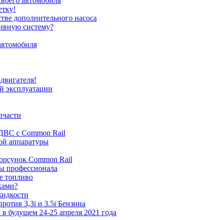
своего автомобиля
етку!
стве дополнительного насоса
ливную систему?
автомобиля
одвигателя!
ей эксплуатации
пчасти
 ДВС с Common Rail
ной аппаратуры
орсунок Common Rail
ты профессионала
ое топливо
ками?
жидкости
ротив 3,3i и 3.5i Бензина
и в будущем 24-25 апреля 2021 года