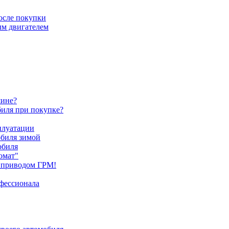
после покупки
ым двигателем
шине?
биля при покупке?
плуатации
обиля зимой
обиля
омат"
 приводом ГРМ!
офессионала