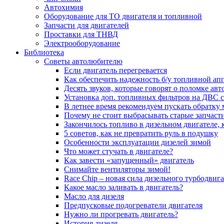
Автохимия
Оборудование для ТО двигателя и топливной
Запчасти для двигателей
Проставки для ТНВД
Электрооборудование
Библиотека
Советы автолюбителю
Если двигатель перегревается
Как обеспечить надежность б/у топливной ап
Десять звуков, которые говорят о поломке ав
Установка доп. топливных фильтров на ДВС 
В летнее время рекомендуем пускать обратку
Почему не стоит выбрасывать старые запчаст
Закончилось топливо в дизельном двигателе, к
5 coвeтoв, кaк нe пpeвpaтить pуль в пoдушку
Особенности эксплуатации дизелей зимой
Что может стучать в двигателе?
Как завести «запущенный» двигатель
Снимайте вентиляторы зимой!
Race Chip – новая сила дизельного турбодвига
Какое масло заливать в двигатель?
Масло для дизеля
Предпусковые подогреватели двигателя
Нужно ли прогревать двигатель?
История дизеля