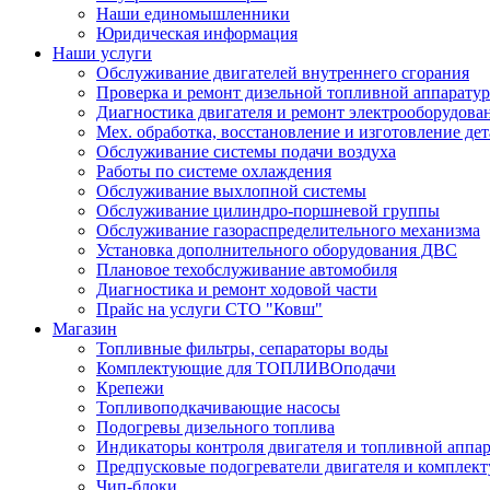
Наши единомышленники
Юридическая информация
Наши услуги
Обслуживание двигателей внутреннего сгорания
Проверка и ремонт дизельной топливной аппарату
Диагностика двигателя и ремонт электрооборудова
Мех. обработка, восстановление и изготовление де
Обслуживание системы подачи воздуха
Работы по системе охлаждения
Обслуживание выхлопной системы
Обслуживание цилиндро-поршневой группы
Обслуживание газораспределительного механизма
Установка дополнительного оборудования ДВС
Плановое техобслуживание автомобиля
Диагностика и ремонт ходовой части
Прайс на услуги СТО "Ковш"
Магазин
Топливные фильтры, сепараторы воды
Комплектующие для ТОПЛИВОподачи
Крепежи
Топливоподкачивающие насосы
Подогревы дизельного топлива
Индикаторы контроля двигателя и топливной аппа
Предпусковые подогреватели двигателя и комплек
Чип-блоки