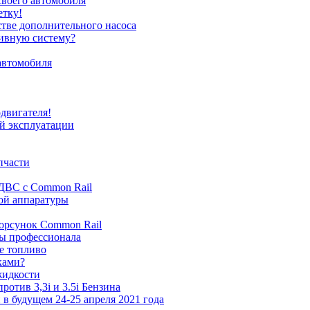
своего автомобиля
етку!
стве дополнительного насоса
ливную систему?
автомобиля
одвигателя!
ей эксплуатации
пчасти
 ДВС с Common Rail
ной аппаратуры
орсунок Common Rail
ты профессионала
ое топливо
ками?
жидкости
ротив 3,3i и 3.5i Бензина
и в будущем 24-25 апреля 2021 года