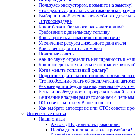
Пользуясь эвакуатором, возьмите на заметку!
Что сделать с дизельным автомобилем сразу 
Выбор и приобретение автомобиля с дизельн
О турбонаддуве
Как избежать большого расхода топлива?
Требования к дизельному топливу
Как защитить автомобиль от коррозии?
Увеличение ресурса дизельного двигателя
Как завести двигатель в мороз
Полезные советы
Как по звуку определить неисправность в ма
Как проверить техническое состояние автомо
Когда менять топливный фильтр?
Подготовка дизельного топлива к зимней экс
Что необходимо знать об эксплуатации автом
Рекомендации будущим владельцам б/у автом
Есть ли необходимость прогревать зимой "авт
Внимание владельцам автомобилей с цепным
101 совет в копилку Вашего опыта
Как выбрать автосервис или СТО: советы пр
Интересные статьи
Наши статьи
Авто с ДВС, или электромобиль?
Почём дизтопливо для электромобиля?