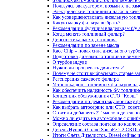
6 ошибок автомобилистов при ремонте 
Пользуясь эвакуатором, возьмите на зам
Электрический топливный насос в каче
Как усовершенствовать дизельную топ
Какую марку фильтра выбрать?
Рекомендации будущим владельцам б/у 
Когда менять топливный фильтр?
Диагностика расхода топлива
Рекомендации по замене масла
Race Chip – новая сила дизельного турб
Подготовка дизельного топлива к зимн
О турбонаддуве
Нужно ли прогревать двигатель?
Почему не стоит выбрасывать старые за
Регенерация сажевого фильтра
Установка доп. топливных фильтров на
Как обеспечить надежность б/у топлив
Концепция обслуживания СТО "Ковш"
Рекомендации по демонтажу-монтажу ф
Как выбрать автосервис или СТО: сове
Стоит ли добавлять 2T масло в дизельн
Можно ли ездить на автомобиле с ошиб
Определение состава подтёка по капле 
Дизель Hyundai Grand SantaFe 2.2 CRDi п
Итоги Слёта Дизелистов, Diesel сейчас 