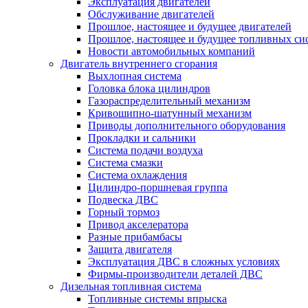
Эксплуатация двигателей
Обслуживание двигателей
Прошлое, настоящее и будущее двигателей
Прошлое, настоящее и будущее топливных си
Новости автомобильных компаний
Двигатель внутреннего сгорания
Выхлопная система
Головка блока цилиндров
Газораспределительный механизм
Кривошипно-шатунный механизм
Приводы дополнительного оборудования
Прокладки и сальники
Система подачи воздуха
Система смазки
Система охлаждения
Цилиндро-поршневая группа
Подвеска ДВС
Горный тормоз
Привод акселератора
Разные прибамбасы
Защита двигателя
Эксплуатация ДВС в сложных условиях
Фирмы-производители деталей ДВС
Дизельная топливная система
Топливные системы впрыска