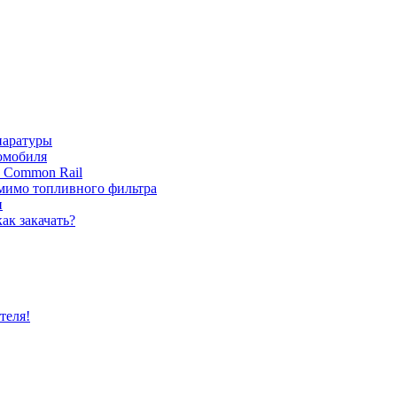
паратуры
томобиля
с Common Rail
 мимо топливного фильтра
и
ак закачать?
теля!