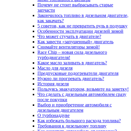
Почему не стоит выбрасывать старые
запчасти
Закончилось топливо в дизельном двигателе,
как закачать?
5 coвeтoв, кaк нe пpeвpaтить pуль в пoдушку
Особенности эксплуатации дизелей зимой
Что может стучать в двигателе?
Как завести «запущенный» двигатель
Снимайте вентиляторы зимой!
Race Chip – новая сила дизельного
турбодвигателя!
Какое масло заливать в двигатель?
Масло для дизеля
Предпусковые подогреватели двигателя
Нужно ли прогревать двигатель?
История дизеля
Пользуясь эвакуатором, возьмите на заметку!
Что сделать с дизельным автомобилем сразу
после покупки
Выбор и приобретение автомобиля с
дизельным двигателем
О турбонаддуве
Как избежать большого расхода топлива?
Требования к дизельному топливу