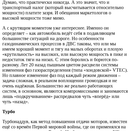
Думаю, что практически никогда. А это значит, что и
транспортный налог (который высчитывается относительно
мощности) платите зазря. И обещания маркетологов о
высокой мощности тоже мимо.
А с крутящим моментом уже интереснее. Именно он
определяет – как автомобиль ведёт себя в подавляющем
большинстве ситуаций на дороге. Но особенности
газодинамических процессов в ДВС таковы, что или мы
имеем хороший момент и тягу на малых оборотах и плохую
«крутильность» на высоких, или высокую мощность в пике и
недостаток тяги на низах. С этим боролись и борются по-
разному. Лет 20 назад пышным цветом расцвели системы
изменения фаз газораспределения (типа «хондовской» VTEC).
Но плавное изменение фаз под каждый режим движения –
задача сложная, в реальном воплощении громоздкая и не
очень надёжная. Большинство же реально работающих
систем, в основном, являются компромиссными и занимаются
лишь «подкручиванием» распредвалов чуть «вперёд» или
чуть «назад».
Турбо
Турбонаддув, как метод повышения отдачи моторов, известен
ещё со времён Первой мировой войны, где он применялся на