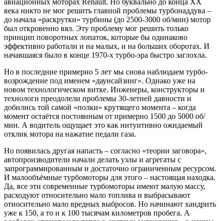
авиационных моторах Renault. Но буквально до конца XX
века никто не мог решить главной проблемы турбонаддува –
до начала «раскрутки» турбины (до 2500-3000 об/мин) мотор
был откровенно вял. Эту проблему мог решить только
принцип поворотных лопаток, которые бы одинаково
эффективно работали и на малых, и на больших оборотах. И
начавшаяся было в конце 1970-х турбо-эра быстро заглохла.
Но в последние примерно 5 лет мы снова наблюдаем турбо-
возрождение под именем «даунсайзинг». Однако уже на
новом технологическом витке. Инженеры, конструкторы и
технологи преодолели проблемы 30-летней давности и
добились той самой «полки» крутящего момента – когда
момент остаётся постоянным от примерно 1500 до 5000 об/
мин. А водитель ощущает это как интуитивно ожидаемый
отклик мотора на нажатие педали газа.
Но появилась другая напасть – согласно «теории заговора»,
автопроизводители начали делать узлы и агрегаты с
запрограммированным и достаточно ограниченным ресурсом.
И малообъёмные турбомоторы для этого – настоящая находка.
Да, все эти современные турбомоторы имеют малую массу,
расходуют относительно мало топлива и выбрасывают
относительно мало вредных выбросов. Но начинают хандрить
уже к 150, а то и к 100 тысячам километров пробега. А