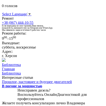
0
голосов
Select Language
▼
Ремонт
+38 (067) 444-10-55
Если менеджер не смог принять Ваш звонок,
пожалуйста, напишите ему на Telegram или WhatsApp.
Мы свяжемся с вами в течение 9 рабочих часов
Режим работы:
00
00
9
–15
Выходные:
суббота, воскресенье
Адрес:
г. Херсон
Библиотека
Главная
Библиотека
Интересные статьи
Прошлое, настоящее и будущее двигателей
В погоне за мощностью
Неисправен дизель?
Воспользуйтесь
ОнлайнДиагностикой
для
профессионалов
Желаете получить консультацию лично Владимира