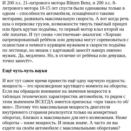
И 200 л.с. 21-литрового мотора Blitzen Benz, и 200 л.с. 8-
литрового мотора 10-15 лет спустя были одинаковы только в
одном – способности автомобиля, оснащённого такими
моторами, развивать максимальную скорость. А вот когда речь
шла о перевозке грузов, возможности тянуть тяжёлый прицеп
или брать крутые подъёмы, то первый мотор клал второй на
обе лопатки. И тут снова «лестничная» аналогия: «Хорошо
натренированный ребёнок или девушка могут соревноваться с
осанистым и немного курящим мужиком в скорости подъёма
по лестнице, но мешок с картошкой занесёт наверх именно
мужик. Да, медленно. Но, в отличие от ребёнка или девушки,
точно занесёт».
Ещё чуть-чуть науки
И вот тут самое время привести ещё одну научную нудность:
мощность – это произведение крутящего момента на обороты.
Если вы обращали внимание на значения мощности в
таблицах технических характеристик автомобиля, то рядом с
этим значением ВСЕГДА имеется приписка: «при таких-то об/
мин». Потому что максимальная мощность двигателя
внутреннего сгорания реализуется только на конкретных
оборотах, близких к максимально для него возможным. Ниже
обороты – ниже мощность. И никак иначе. А часто ли вы
ездите на своём автомобиле с максимальными оборотами?