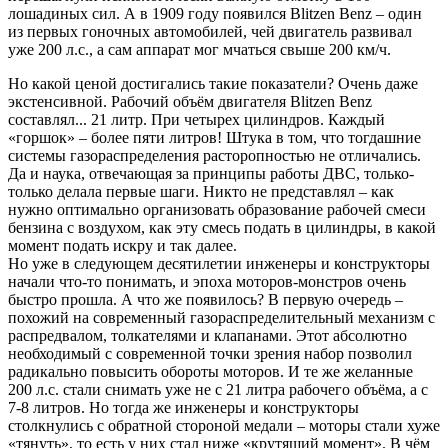
лошадиных сил. А в 1909 году появился Blitzen Benz – один
из первых гоночных автомобилей, чей двигатель развивал
уже 200 л.с., а сам аппарат мог мчаться свыше 200 км/ч.
Но какой ценой достигались такие показатели? Очень даже
экстенсивной. Рабочий объём двигателя Blitzen Benz
составлял... 21 литр. При четырех цилиндров. Каждый
«горшок» – более пяти литров! Штука в том, что тогдашние
системы газораспределения расторопностью не отличались.
Да и наука, отвечающая за принципы работы ДВС, только-
только делала первые шаги. Никто не представлял – как
нужно оптимально организовать образование рабочей смеси
бензина с воздухом, как эту смесь подать в цилиндры, в какой
момент подать искру и так далее.
Но уже в следующем десятилетии инженеры и конструкторы
начали что-то понимать, и эпоха моторов-монстров очень
быстро прошла. А что же появилось? В первую очередь –
похожий на современный газораспределительный механизм с
распредвалом, толкателями и клапанами. Этот абсолютно
необходимый с современной точки зрения набор позволил
радикально повысить обороты моторов. И те же желанные
200 л.с. стали снимать уже не с 21 литра рабочего объёма, а с
7-8 литров. Но тогда же инженеры и конструкторы
столкнулись с обратной стороной медали – моторы стали хуже
«тянуть», то есть у них стал ниже «крутящий момент». В чём