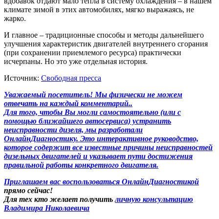
вдобавок отдают мало тепла в систему охлаждения – в нашем
климате зимой в этих автомобилях, мягко выражаясь, не
жарко.
И главное – традиционные способы и методы дальнейшего
улучшения характеристик двигателей внутреннего сгорания
(при сохранении приемлемого ресурса) практически
исчерпаны. Но это уже отдельная история.
Источник:
Свободная пресса
Уважаемый посетитель! Мы
физически не можем
отвечать на каждый комментарий.
.
Для того, чтобы Вы могли самостоятельно (или с
помощью ближайшего автосервиса) устранить
неисправности дизеля, мы разработали
ОнлайнДиагностику. Это интерактивное руководство,
которое содержит все известные причины неисправностей
дизельных двигателей и указывает пути достижения
правильной работы конкретного двигателя.
Приглашаем вас воспользоваться
ОнлайнДиагностикой
прямо сейчас!
Для тех кто желает получить
личную консультацию
Владимира Николаевича