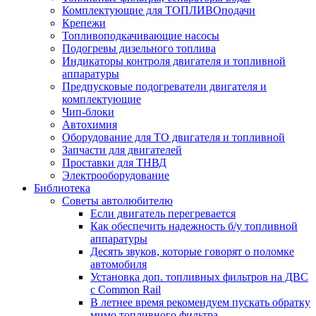
Комплектующие для ТОПЛИВОподачи
Крепежи
Топливоподкачивающие насосы
Подогревы дизельного топлива
Индикаторы контроля двигателя и топливной
аппаратуры
Предпусковые подогреватели двигателя и
комплектующие
Чип-блоки
Автохимия
Оборудование для ТО двигателя и топливной
Запчасти для двигателей
Проставки для ТНВД
Электрооборудование
Библиотека
Советы автолюбителю
Если двигатель перегревается
Как обеспечить надежность б/у топливной
аппаратуры
Десять звуков, которые говорят о поломке
автомобиля
Установка доп. топливных фильтров на ДВС
с Common Rail
В летнее время рекомендуем пускать обратку
мимо топливного фильтра