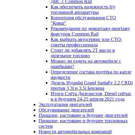
ДВС с Common Rail
Как обеспечить надежность б/у
топливной аппаратуры
Концепция обслуживания СТО
"Ковш"
Рекомендации по демонтажу-монтажу
форсунок Common Rail
Как выбрать автосервис или СТО:
советы профессионала
Стоит ли добавлять 2T масло в
дизельное топливо
Можно ли ездить на автомобиле с
ошибками?
Определение состава подтёка по капле
жидкости
Дизель Hyundai Grand SantaFe 2.2 CRDi
против 3,3i и 3.5i Бензина
Итоги Слёта Дизелистов, Diesel сейчас
и в будущем 24-25 апреля 2021 года
Эксплуатация двигателей
Обслуживание двигателей
Прошлое, настоящее и будущее двигателей
Прошлое, настоящее и будущее топливных
систем
Новости автомобильных компаний