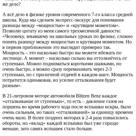
же дело?
А всё дело в физике уровня современного 7-го класса средней
школы. Куда мы сделаем экспресс-экскурс для понимания
разницы между «мощностью» и «крутящим моментом».
Позволю цитату из меня самого трехмесячной давности:
«Человеку, зевавшему на школьных уроках по физике, сложно
понять разницу между мощностью и крутящим моментом. Но
в первом приближении это выглядит примерно так.
Мощность – это насколько быстро вы можете вбежать по
лестнице. А момент – насколько сильно вы оттолкнётесь от
ступеньки. Можно подниматься короткими шажками, но
очень быстро, а можно сразу перемахивать через 2-3
ступеньки, но с приличной отдачей в каждом шаге. Мощность
потратится одинаковая, но усилие отталкивания будет
разным».
В 21-литровом моторе автомобиля Blitzen Benz каждое
«отталкивание от ступеньки», то есть – давление газов на
поршень во время рабочего хода после вспышки искры, было
очень сильным, но таких «отталкиваний» за единицу времени
очень мало. В более поздних моторах в 2-4 раза повысились
обороты, но «вклад» каждой вспышки был уже гораздо
меньше, зато самих вспышек стало больше.