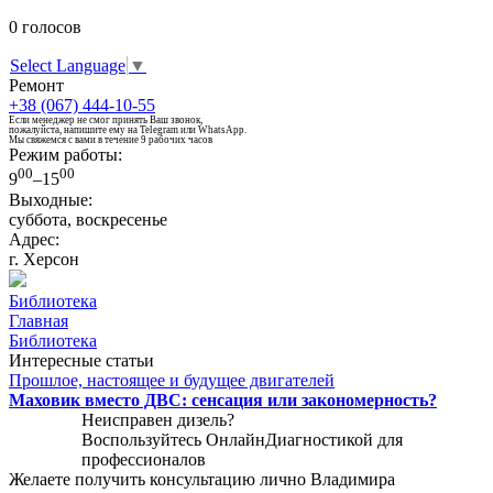
0
голосов
Select Language
▼
Ремонт
+38 (067) 444-10-55
Если менеджер не смог принять Ваш звонок,
пожалуйста, напишите ему на Telegram или WhatsApp.
Мы свяжемся с вами в течение 9 рабочих часов
Режим работы:
00
00
9
–15
Выходные:
суббота, воскресенье
Адрес:
г. Херсон
Библиотека
Главная
Библиотека
Интересные статьи
Прошлое, настоящее и будущее двигателей
Маховик вместо ДВС: сенсация или закономерность?
Неисправен дизель?
Воспользуйтесь
ОнлайнДиагностикой
для
профессионалов
Желаете получить консультацию лично Владимира