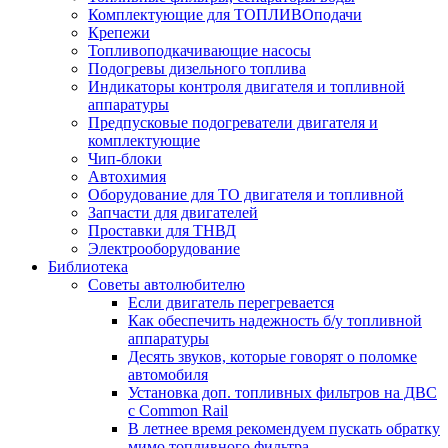
Комплектующие для ТОПЛИВОподачи
Крепежи
Топливоподкачивающие насосы
Подогревы дизельного топлива
Индикаторы контроля двигателя и топливной
аппаратуры
Предпусковые подогреватели двигателя и
комплектующие
Чип-блоки
Автохимия
Оборудование для ТО двигателя и топливной
Запчасти для двигателей
Проставки для ТНВД
Электрооборудование
Библиотека
Советы автолюбителю
Если двигатель перегревается
Как обеспечить надежность б/у топливной
аппаратуры
Десять звуков, которые говорят о поломке
автомобиля
Установка доп. топливных фильтров на ДВС
с Common Rail
В летнее время рекомендуем пускать обратку
мимо топливного фильтра