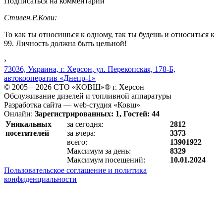
Подписаться на комментарии
Стивен.Р.Кови:
То как ты относишься к одному, так ты будешь и относиться к
99. Личность должна быть цельной!
›
73036, Украина, г. Херсон, ул. Перекопская, 178-Б,
автокооператив «Днепр-1»
© 2005—2026 СТО «КОВШ»® г. Херсон
Обслуживание дизелей и топливной аппаратуры
Разработка сайта — web-студия «Ковш»
Онлайн:
Зарегистрированных: 1, Гостей: 44
Уникальных
за сегодня:
2812
посетителей
за вчера:
3373
всего:
13901922
Максимум за день:
8329
Максимум посещений:
10.01.2024
Пользовательское соглашение и политика
конфиденциальности