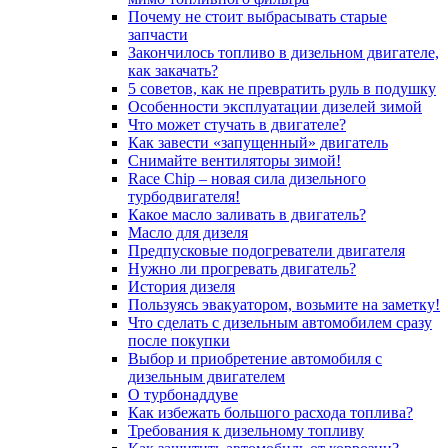
Почему не стоит выбрасывать старые
запчасти
Закончилось топливо в дизельном двигателе,
как закачать?
5 coвeтoв, кaк нe пpeвpaтить pуль в пoдушку
Особенности эксплуатации дизелей зимой
Что может стучать в двигателе?
Как завести «запущенный» двигатель
Снимайте вентиляторы зимой!
Race Chip – новая сила дизельного
турбодвигателя!
Какое масло заливать в двигатель?
Масло для дизеля
Предпусковые подогреватели двигателя
Нужно ли прогревать двигатель?
История дизеля
Пользуясь эвакуатором, возьмите на заметку!
Что сделать с дизельным автомобилем сразу
после покупки
Выбор и приобретение автомобиля с
дизельным двигателем
О турбонаддуве
Как избежать большого расхода топлива?
Требования к дизельному топливу