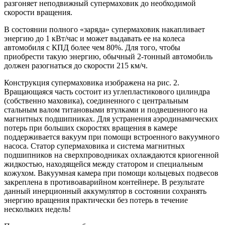
разгоняет неподвижный супермаховик до необходимой
скорости вращения.
В состоянии полного «заряда» супермаховик накапливает
энергию до 1 кВт/час и может выдавать ее на колеса
автомобиля с КПД более чем 80%. Для того, чтобы
приобрести такую энергию, обычный 2-тонный автомобиль
должен разогнаться до скорости 215 км/ч.
Конструкция супермаховика изображена на рис. 2.
Вращающаяся часть состоит из углепластикового цилиндра
(собственно маховика), соединенного с центральным
стальным валом титановыми втулками и подвешенного на
магнитных подшипниках. Для устранения аэродинамических
потерь при больших скоростях вращения в камере
поддерживается вакуум при помощи встроенного вакуумного
насоса. Статор супермаховика и система магнитных
подшипников на сверхпроводниках охлаждаются криогенной
жидкостью, находящейся между статором и специальным
кожухом. Вакуумная камера при помощи кольцевых подвесов
закреплена в противоаварийном контейнере. В результате
данный инерционный аккумулятор в состоянии сохранять
энергию вращения практически без потерь в течение
нескольких недель!