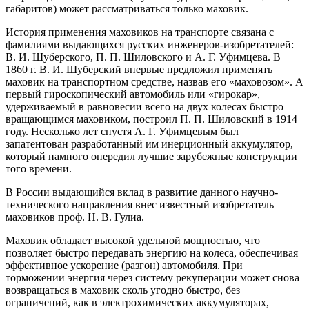
габаритов) может рассматриваться только маховик.
История применения маховиков на транспорте связана с
фамилиями выдающихся русских инженеров-изобретателей:
В. И. Шуберского, П. П. Шиловского и А. Г. Уфимцева. В
1860 г. В. И. Шуберский впервые предложил применять
маховик на транспортном средстве, назвав его «маховозом». А
первый гироскопический автомобиль или «гирокар»,
удерживаемый в равновесии всего на двух колесах быстро
вращающимся маховиком, построил П. П. Шиловский в 1914
году. Несколько лет спустя А. Г. Уфимцевым был
запатентован разработанный им инерционный аккумулятор,
который намного опередил лучшие зарубежные конструкции
того времени.
В России выдающийся вклад в развитие данного научно-
технического направления внес известный изобретатель
маховиков проф. Н. В. Гулиа.
Маховик обладает высокой удельной мощностью, что
позволяет быстро передавать энергию на колеса, обеспечивая
эффективное ускорение (разгон) автомобиля. При
торможении энергия через систему рекуперации может снова
возвращаться в маховик сколь угодно быстро, без
ограничений, как в электрохимических аккумуляторах,