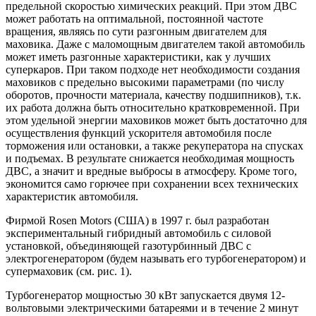
предельной скоростью химических реакций. При этом ДВС
может работать на оптимальной, постоянной частоте
вращения, являясь по сути разгонным двигателем для
маховика. Даже с маломощным двигателем такой автомобиль
может иметь разгонные характеристики, как у лучших
суперкаров. При таком подходе нет необходимости создания
маховиков с предельно высокими параметрами (по числу
оборотов, прочности материала, качеству подшипников), т.к.
их работа должна быть относительно кратковременной. При
этом удельной энергии маховиков может быть достаточно для
осуществления функций ускорителя автомобиля после
торможения или остановки, а также рекуператора на спусках
и подъемах. В результате снижается необходимая мощность
ДВС, а значит и вредные выбросы в атмосферу. Кроме того,
экономится само горючее при сохранении всех технических
характеристик автомобиля.
Фирмой Rosen Motors (США) в 1997 г. был разработан
экспериментальный гибридный автомобиль с силовой
установкой, объединяющей газотурбинный ДВС с
электрогенератором (будем называть его турбогенератором) и
супермаховик (см. рис. 1).
Турбогенератор мощностью 30 кВт запускается двумя 12-
вольтовыми электрическими батареями и в течение 2 минут