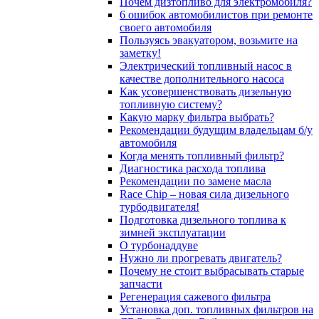
Почём дизтопливо для электромобиля?
6 ошибок автомобилистов при ремонте
своего автомобиля
Пользуясь эвакуатором, возьмите на
заметку!
Электрический топливный насос в
качестве дополнительного насоса
Как усовершенствовать дизельную
топливную систему?
Какую марку фильтра выбрать?
Рекомендации будущим владельцам б/у
автомобиля
Когда менять топливный фильтр?
Диагностика расхода топлива
Рекомендации по замене масла
Race Chip – новая сила дизельного
турбодвигателя!
Подготовка дизельного топлива к
зимней эксплуатации
О турбонаддуве
Нужно ли прогревать двигатель?
Почему не стоит выбрасывать старые
запчасти
Регенерация сажевого фильтра
Установка доп. топливных фильтров на