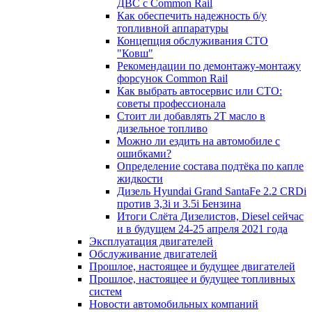
ДВС с Common Rail
Как обеспечить надежность б/у
топливной аппаратуры
Концепция обслуживания СТО
"Ковш"
Рекомендации по демонтажу-монтажу
форсунок Common Rail
Как выбрать автосервис или СТО:
советы профессионала
Стоит ли добавлять 2T масло в
дизельное топливо
Можно ли ездить на автомобиле с
ошибками?
Определение состава подтёка по капле
жидкости
Дизель Hyundai Grand SantaFe 2.2 CRDi
против 3,3i и 3.5i Бензина
Итоги Слёта Дизелистов, Diesel сейчас
и в будущем 24-25 апреля 2021 года
Эксплуатация двигателей
Обслуживание двигателей
Прошлое, настоящее и будущее двигателей
Прошлое, настоящее и будущее топливных
систем
Новости автомобильных компаний