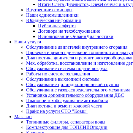
Итоги Слёта Дизелистов, Diesel сейчас и в бу
Внутренние семинары
Наши единомышленники
Юридическая информация
Публичная оферта
Договора на техобслуживание
Использование ОнлайнДиагностики
Наши услуги
Обслуживание двигателей внутреннего сгорания
Проверка и ремонт дизельной топливной аппарату
Диагностика двигателя и ремонт электрооборудова
Мех. обработка, восстановление и изготовление де
Обслуживание системы подачи воздуха
Работы по системе охлаждения
Обслуживание выхлопной системы
Обслуживание цилиндро-поршневой группы
Обслуживание газораспределительного механизма
Установка дополнительного оборудования ДВС
Плановое техобслуживание автомобиля
Диагностика и ремонт ходовой части
Прайс на услуги СТО "Ковш"
Магазин
Топливные фильтры, сепараторы воды
Комплектующие для ТОПЛИВОподачи
Крепежи