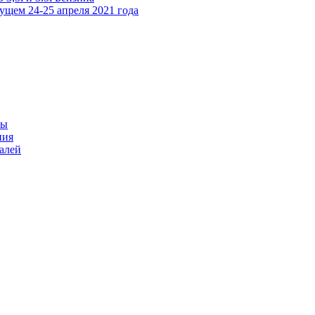
дущем 24-25 апреля 2021 года
ры
ния
талей