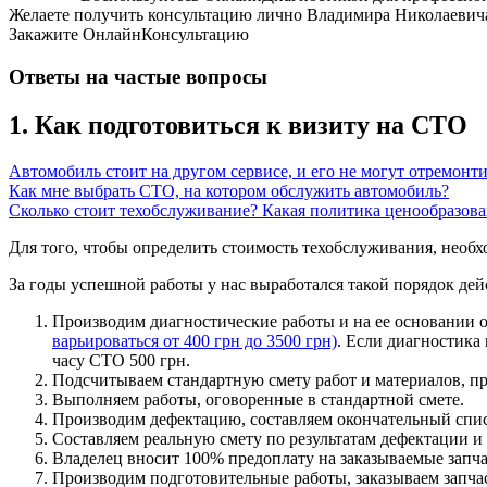
Желаете получить консультацию лично Владимира Николаевич
Закажите
ОнлайнКонсультацию
Ответы на частые вопросы
1. Как подготовиться к визиту на СТО
Автомобиль стоит на другом сервисе, и его не могут отремонт
Как мне выбрать СТО, на котором обслужить автомобиль?
Сколько стоит техобслуживание? Какая политика ценообраз
Для того, чтобы определить стоимость техобслуживания, необх
За годы успешной работы у нас выработался такой порядок дей
Производим диагностические работы и на ее основании 
варьироваться от 400 грн до 3500 грн)
. Если диагностика
часу СТО 500 грн.
Подсчитываем стандартную смету работ и материалов, пр
Выполняем работы, оговоренные в стандартной смете.
Производим дефектацию, составляем окончательный спис
Составляем реальную смету по результатам дефектации и 
Владелец вносит 100% предоплату на заказываемые запча
Производим подготовительные работы, заказываем запчас