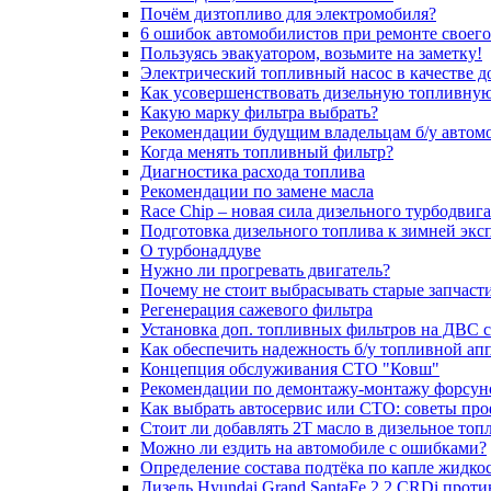
Почём дизтопливо для электромобиля?
6 ошибок автомобилистов при ремонте своег
Пользуясь эвакуатором, возьмите на заметку!
Электрический топливный насос в качестве д
Как усовершенствовать дизельную топливную
Какую марку фильтра выбрать?
Рекомендации будущим владельцам б/у автом
Когда менять топливный фильтр?
Диагностика расхода топлива
Рекомендации по замене масла
Race Chip – новая сила дизельного турбодвига
Подготовка дизельного топлива к зимней экс
О турбонаддуве
Нужно ли прогревать двигатель?
Почему не стоит выбрасывать старые запчаст
Регенерация сажевого фильтра
Установка доп. топливных фильтров на ДВС 
Как обеспечить надежность б/у топливной ап
Концепция обслуживания СТО "Ковш"
Рекомендации по демонтажу-монтажу форсун
Как выбрать автосервис или СТО: советы пр
Стоит ли добавлять 2T масло в дизельное топ
Можно ли ездить на автомобиле с ошибками?
Определение состава подтёка по капле жидко
Дизель Hyundai Grand SantaFe 2.2 CRDi против 