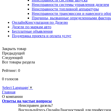
Неисправности системы запуска
Неисправности системы управления дизелем
Неисправности топливной аппаратуры
Неисправности трансмиссии и навесного обо
Причины, вызванные определенными фактор
ОнлайнКонсультация по Дизелю
Дизели по маркам авто
Бесплатные объявления
Поддержка проекта и оплата услуг
Закрыть товар
Предыдущий
Следующий
Все товары раздела
Рейтинг:
0
0
голосов
Select Language
▼
Главная
О компании
Ответы на частые вопросы
Неисправен дизель?
Воспользуйтесь
ОнлайнДиагностикой
для профессио