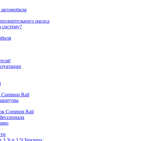
о автомобиля
ополнительного насоса
 систему?
обиля
теля!
плуатации
и
с Common Rail
паратуры
ок Common Rail
офессионала
ливо
сти
3,3i и 3.5i Бензина