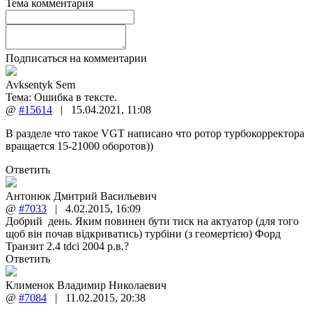
Тема комментария
Подписаться на комментарии
Avksentyk Sem
Тема:
Ошибка в тексте.
@
#15614
|
15.04.2021
,
11:08
В разделе что такое VGT написано что ротор турбокорректора
вращается 15-21000 оборотов))
Ответить
Антонюк Дмитрий Васильевич
@
#7033
|
4.02.2015
,
16:09
Добрий день. Яким повинен бути тиск на актуатор (для того
щоб він почав відкриватись) турбіни (з геомертією) Форд
Транзит 2.4 tdci 2004 р.в.?
Ответить
Клименок Владимир Николаевич
@
#7084
|
11.02.2015
,
20:38