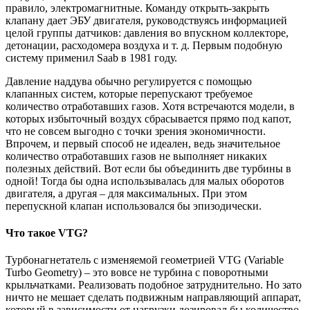
правило, электромагнитные. Команду открыть-закрыть
клапану дает ЭБУ двигателя, руководствуясь информацией
целой группы датчиков: давления во впускном коллекторе,
детонации, расходомера воздуха и т. д. Первым подобную
систему применил Saab в 1981 году.
Давление наддува обычно регулируется с помощью
клапанных систем, которые перепускают требуемое
количество отработавших газов. Хотя встречаются модели, в
которых избыточный воздух сбрасывается прямо под капот,
что не совсем выгодно с точки зрения экономичности.
Впрочем, и первый способ не идеален, ведь значительное
количество отработавших газов не выполняет никаких
полезных действий. Вот если бы объединить две турбины в
одной! Тогда бы одна использывалась для малых оборотов
двигателя, а другая – для максимальных. При этом
перепускной клапан использовался бы эпизодически.
Что такое VTG?
Турбонагнетатель с изменяемой геометрией VTG (Variable
Turbo Geometry) – это вовсе не турбина с поворотными
крыльчатками. Реализовать подобное затруднительно. Но зато
ничто не мешает сделать подвижным направляющий аппарат,
который в зависимости от нагрузки дозировал бы количество