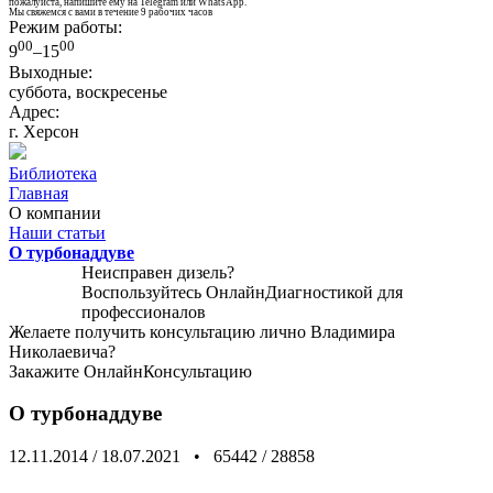
пожалуйста, напишите ему на Telegram или WhatsApp.
Мы свяжемся с вами в течение 9 рабочих часов
Режим работы:
00
00
9
–15
Выходные:
суббота, воскресенье
Адрес:
г. Херсон
Библиотека
Главная
О компании
Наши статьи
О турбонаддуве
Неисправен дизель?
Воспользуйтесь
ОнлайнДиагностикой
для
профессионалов
Желаете получить консультацию лично Владимира
Николаевича?
Закажите
ОнлайнКонсультацию
О турбонаддуве
12.11.2014
/
18.07.2021
•
65442
/
28858