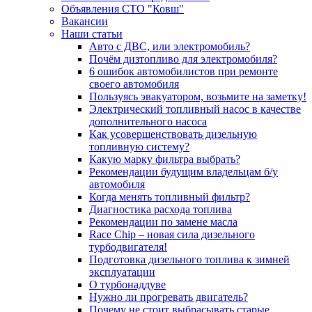
Объявления СТО "Ковш"
Вакансии
Наши статьи
Авто с ДВС, или электромобиль?
Почём дизтопливо для электромобиля?
6 ошибок автомобилистов при ремонте
своего автомобиля
Пользуясь эвакуатором, возьмите на заметку!
Электрический топливный насос в качестве
дополнительного насоса
Как усовершенствовать дизельную
топливную систему?
Какую марку фильтра выбрать?
Рекомендации будущим владельцам б/у
автомобиля
Когда менять топливный фильтр?
Диагностика расхода топлива
Рекомендации по замене масла
Race Chip – новая сила дизельного
турбодвигателя!
Подготовка дизельного топлива к зимней
эксплуатации
О турбонаддуве
Нужно ли прогревать двигатель?
Почему не стоит выбрасывать старые