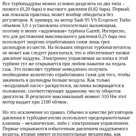
Все турбонаддувы можно условно разделить на два типа –
низкого (0,20 бара) и высокого давления (0,82 бара). Первый,
как показала практика, может вообще обходиться без
регуляторов. К примеру, на мотор Saab 95 V6 Ecopower Turbo
объемом 3,0 л установлена относительно маломощная,
поэтому и менее «задумчивая» турбина Garrett. Интересно,
что для достижения максимального давления 0,25 бара она
использует энергию отработавших газов лишь трех
цилиндров из шести. На больших оборотах турбонагнетатель
не может как следует разогнаться, что и обеспечивает низкое
давление наддува. Электронно управляемая заслонка в этой
турбине тут же открывается при любом нажатии на педаль
газа. Это позволяет турбине немедленно получать
необходимое количество отработавших газов для того, чтобы
закачивать в цилиндры больше воздуха. Как только
«воздушный насос» раскрутился, заслонка возвращается в
положение, соответствующее заданному числу оборотов
двигателя. В результате максимальный момент 310 Нм этот
мотор выдает при 2100 об/мин.
Но это исключение из правил. Обычно в качестве регуляторов
давления в турбодвигателях используют предохранительные
клапаны – механические, либо с электронным управлением.
Первые открываются избыточным давлением наддуваемого
воздуха, вторые имеют исполнительные механизмы, как