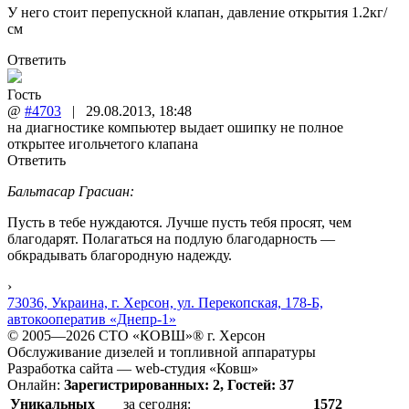
У него стоит перепускной клапан, давление открытия 1.2кг/
см
Ответить
Гость
@
#4703
|
29.08.2013
,
18:48
на диагностике компьютер выдает ошипку не полное
открытее игольчетого клапана
Ответить
Бальтасар Грасиан:
Пусть в тебе нуждаются. Лучше пусть тебя просят, чем
благодарят. Полагаться на подлую благодарность —
обкрадывать благородную надежду.
›
73036, Украина, г. Херсон, ул. Перекопская, 178-Б,
автокооператив «Днепр-1»
© 2005—2026 СТО «КОВШ»® г. Херсон
Обслуживание дизелей и топливной аппаратуры
Разработка сайта — web-студия «Ковш»
Онлайн:
Зарегистрированных: 2, Гостей: 37
Уникальных
за сегодня:
1572