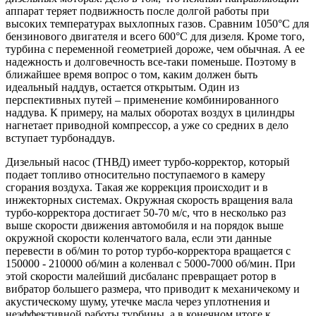
аппарат теряет подвижность после долгой работы при
высоких температурах выхлопных газов. Сравним 1050°С для
бензинового двигателя и всего 600°С для дизеля. Кроме того,
турбина с переменной геометрией дороже, чем обычная. А ее
надежность и долговечность все-таки поменьше. Поэтому в
ближайшее время вопрос о том, каким должен быть
идеальный наддув, остается открытым. Один из
перспективных путей – применение комбинированного
наддува. К примеру, на малых оборотах воздух в цилиндры
нагнетает приводной компрессор, а уже со средних в дело
вступает турбонаддув.
Дизельный насос (ТНВД) имеет турбо-корректор, который
подает топливо относительно поступаемого в камеру
сгорания воздуха. Такая же коррекция происходит и в
инжекторных системах. Окружная скорость вращения вала
турбо-корректора достигает 50-70 м/с, что в несколько раз
выше скорости движения автомобиля и на порядок выше
окружной скорости коленчатого вала, если эти данные
перевести в об/мин то ротор турбо-корректора вращается с
150000 - 210000 об/мин а коленвал с 5000-7000 об/мин. При
этой скорости малейший дисбаланс превращает ротор в
вибратор большего размера, что приводит к механичекому и
акустическому шуму, утечке масла через уплотнения и
неэффективной работы турбины, а в конечном итоге к