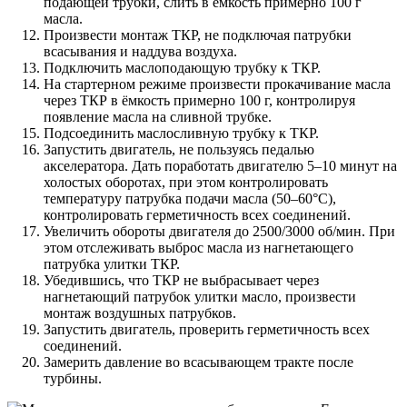
подающей трубки, слить в ёмкость примерно 100 г
масла.
Произвести монтаж ТКР, не подключая патрубки
всасывания и наддува воздуха.
Подключить маслоподающую трубку к ТКР.
На стартерном режиме произвести прокачивание масла
через ТКР в ёмкость примерно 100 г, контролируя
появление масла на сливной трубке.
Подсоединить маслосливную трубку к ТКР.
Запустить двигатель, не пользуясь педалью
акселератора. Дать поработать двигателю 5–10 минут на
холостых оборотах, при этом контролировать
температуру патрубка подачи масла (50–60°С),
контролировать герметичность всех соединений.
Увеличить обороты двигателя до 2500/3000 об/мин. При
этом отслеживать выброс масла из нагнетающего
патрубка улитки ТКР.
Убедившись, что ТКР не выбрасывает через
нагнетающий патрубок улитки масло, произвести
монтаж воздушных патрубков.
Запустить двигатель, проверить герметичность всех
соединений.
Замерить давление во всасывающем тракте после
турбины.