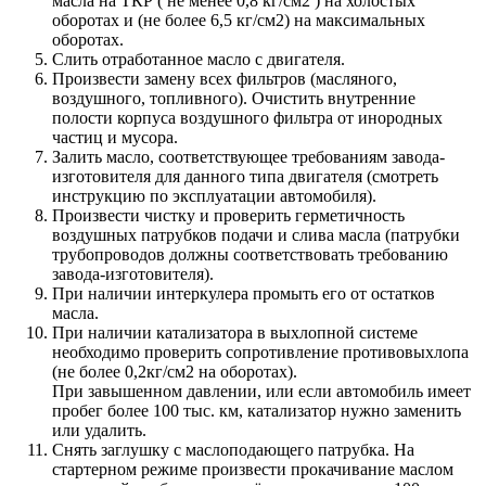
масла на ТКР ( не менее 0,8 кг/см2 ) на холостых
оборотах и (не более 6,5 кг/см2) на максимальных
оборотах.
Слить отработанное масло с двигателя.
Произвести замену всех фильтров (масляного,
воздушного, топливного). Очистить внутренние
полости корпуса воздушного фильтра от инородных
частиц и мусора.
Залить масло, соответствующее требованиям завода-
изготовителя для данного типа двигателя (смотреть
инструкцию по эксплуатации автомобиля).
Произвести чистку и проверить герметичность
воздушных патрубков подачи и слива масла (патрубки
трубопроводов должны соответствовать требованию
завода-изготовителя).
При наличии интеркулера промыть его от остатков
масла.
При наличии катализатора в выхлопной системе
необходимо проверить сопротивление противовыхлопа
(не более 0,2кг/см2 на оборотах).
При завышенном давлении, или если автомобиль имеет
пробег более 100 тыс. км, катализатор нужно заменить
или удалить.
Снять заглушку с маслоподающего патрубка. На
стартерном режиме произвести прокачивание маслом