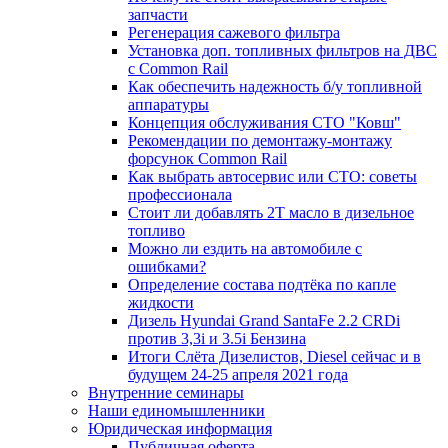
запчасти
Регенерация сажевого фильтра
Установка доп. топливных фильтров на ДВС
с Common Rail
Как обеспечить надежность б/у топливной
аппаратуры
Концепция обслуживания СТО "Ковш"
Рекомендации по демонтажу-монтажу
форсунок Common Rail
Как выбрать автосервис или СТО: советы
профессионала
Стоит ли добавлять 2T масло в дизельное
топливо
Можно ли ездить на автомобиле с
ошибками?
Определение состава подтёка по капле
жидкости
Дизель Hyundai Grand SantaFe 2.2 CRDi
против 3,3i и 3.5i Бензина
Итоги Слёта Дизелистов, Diesel сейчас и в
будущем 24-25 апреля 2021 года
Внутренние семинары
Наши единомышленники
Юридическая информация
Публичная оферта