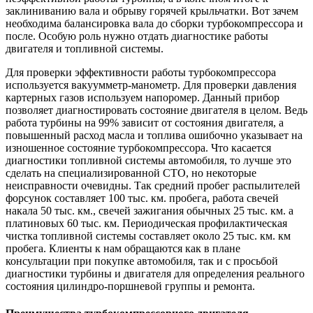
заклиниванию вала и обрыву горячей крыльчатки. Вот зачем
необходима балансировка вала до сборки турбокомпрессора и
после. Особую роль нужно отдать диагностике работы
двигателя и топливной системы.
Для проверки эффективности работы турбокомпрессора
используется вакуумметр-манометр. Для проверки давления
картерных газов используем напоромер. Данный прибор
позволяет диагностировать состояние двигателя в целом. Ведь
работа турбины на 99% зависит от состояния двигателя, а
повышенный расход масла и топлива ошибочно указывает на
изношенное состояние турбокомпрессора. Что касается
диагностики топливной системы автомобиля, то лучше это
сделать на специализированной СТО, но некоторые
неисправности очевидны. Так средний пробег распылителей
форсунок составляет 100 тыс. км. пробега, работа свечей
накала 50 тыс. км., свечей зажигания обычных 25 тыс. км. а
платиновых 60 тыс. км. Периодическая профилактическая
чистка топливной системы составляет около 25 тыс. км. км
пробега. Клиенты к нам обращаются как в плане
консультации при покупке автомобиля, так и с просьбой
диагностики турбины и двигателя для определения реального
состояния цилиндро-поршневой группы и ремонта.