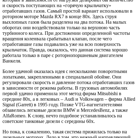
и скорость поступающих на «горячую крыльчатку»
отработавших газов. Самый простой вариант использовали в
роторном моторе Mazda RX7 в конце 80х. Здесь струя
выхлопных газов была разделена на два потока. На малых
оборотах они воздействовали только на верхнюю часть
турбинного колеса. При достижении определенной частоты
вращения коленвала срабатывал клапан, после чего
отработавшие газы подавались уже на всю поверхность
крыльчаток. Правда, оказалось, что данная система хорошо
работала только в паре с роторнопоршневым двигателем
Ванкеля.
Более удачной оказалась идея с несколькими поворотными
лопатками, закрепленными в специальной обойме. Они
регулировали скорость и давление потока отработавших газов
в зависимости от режима работы. В грузовых автомобилях
первой удачно применила этот метод фирма Mitsubishi в
середине 80х, а в легковых – Audi и Volkswagen – фирма Allied
Signal (Garrett) в 1995 году. Позже VTG-нагнетатетелями
обзавелись легковые дизели BMW и MercedesBenz, а также
AlfaRomeo. К слову, нечто подобное устанавливалось на
советские танковые дизели с середины 60х.
Но пока, к сожалению, такая система прижилась только на
дизельных моторах. Дело в том, что нежный направляющий