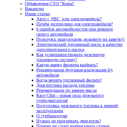
Объявления СТО "Ковш"
Вакансии
Наши статьи
Авто с ДВС, или электромобиль?
Почём дизтопливо для электромобиля?
6 ошибок автомобилистов при ремонте
своего автомобиля
Пользуясь эвакуатором, возьмите на заметку!
Электрический топливный насос в качестве
дополнительного насоса
Как усовершенствовать дизельную
топливную систему?
Какую марку фильтра выбрать?
Рекомендации будущим владельцам б/у
автомобиля
Когда менять топливный фильтр?
Диагностика расхода топлива
Рекомендации по замене масла
Race Chip – новая сила дизельного
турбодвигателя!
Подготовка дизельного топлива к зимней
эксплуатации
О турбонаддуве
Нужно ли прогревать двигатель?
Почему не стоит выбрасывать старые