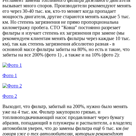
Регламент замены топливного фильтра дизельного двигателя
вызывает много споров. Производители рекомендуют менять
его через 30-40 тыс. км, кто-то меняет когда пропадает
мощность двигателя, другие стараются менять каждые 5 тыс.
км. Но степень загрязнения не прямо пропорциональна
километражу пробега. СТО "Ковш" постоянно разрезает
фильтры и изучает степень их загрязнения при замене
(мы
рекомендуем клиентам менять фильтры через каждые 10 тыс.
км)
, так как степень загрязнения абсолютно разная - в
основной массе фильтры забиты на 80%, но есть и такие, что
забиты на все 200%
(фото 1)
, а также и на 10%
(фото 2)
:
Фото 1
Фото 2
Выходит, что фильтр, забитый на 200%, нужно было менять
уже на 4 тыс. км. Фильтр закупорило грязью, и
топливоподкачивающий насос продавливает через бумагу
абразив, попадающий в плунжеры и распылители, а владелец
автомобиля уверен, что до замены фильтра ещё 6 тыс. км
(не
говоря уже о тех автолюбителях, которым рекомендуют