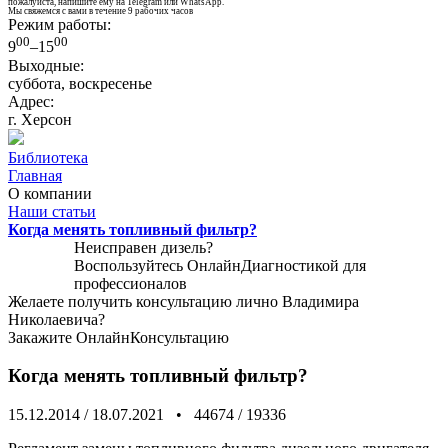
пожалуйста, напишите ему на Telegram или WhatsApp.
Мы свяжемся с вами в течение 9 рабочих часов
Режим работы:
00
00
9
–15
Выходные:
суббота, воскресенье
Адрес:
г. Херсон
Библиотека
Главная
О компании
Наши статьи
Когда менять топливный фильтр?
Неисправен дизель?
Воспользуйтесь
ОнлайнДиагностикой
для
профессионалов
Желаете получить консультацию лично Владимира
Николаевича?
Закажите
ОнлайнКонсультацию
Когда менять топливный фильтр?
15.12.2014
/
18.07.2021
•
44674
/
19336