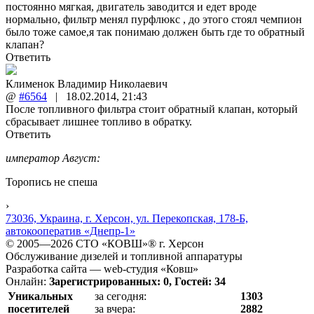
постоянно мягкая, двигатель заводится и едет вроде
нормально, фильтр менял пурфлюкс , до этого стоял чемпион
было тоже самое,я так понимаю должен быть где то обратный
клапан?
Ответить
Клименок Владимир Николаевич
@
#6564
|
18.02.2014
,
21:43
После топливного фильтра стоит обратный клапан, который
сбрасывает лишнее топливо в обратку.
Ответить
император Август:
Торопись не спеша
›
73036, Украина, г. Херсон, ул. Перекопская, 178-Б,
автокооператив «Днепр-1»
© 2005—2026 СТО «КОВШ»® г. Херсон
Обслуживание дизелей и топливной аппаратуры
Разработка сайта — web-студия «Ковш»
Онлайн:
Зарегистрированных: 0, Гостей: 34
Уникальных
за сегодня:
1303
посетителей
за вчера:
2882