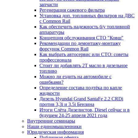
запчасти
Регенерация сажевого фильтра
Установка доп. топливных фильтров на ДВС
с Common Rail
Как обеспечить надежность б/у топливной
аппаратуры
Концепция обслуживания СТО "Ковш"
Рекомендации по демонтажу-монтажу
форсунок Common Rail
Как выбрать автосервис или СТО: советы
профессионала
Стоит ли добавлять 2T масло в дизельное
топливо
Можно ли ездить на автомобиле с
ошибками?
Определение состава подтёка по капле
жидкости
Дизель Hyundai Grand SantaFe 2.2 CRDi
против 3,3i и 3.5i Бензина
Итоги Слёта Дизелистов, Diesel сейчас и в
будущем 24-25 апреля 2021 года
Внутренние семинары
Наши единомышленники
Юридическая информация
Публичная оферта