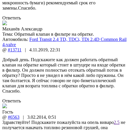
микронность бумаги) рекомендуемый срок его
замены.Спасибо.
Ответить
Маханёв Александр
Тема:
Обратный клапан в фильтре на обратке.
Автомобиль:
Ford Transit 2.4 TD, TDCi, TDi 2.4D Common Rail
4-valve
@
#13711
|
4.11.2019
,
22:31
Добрый день. Подскажите как должен работать обратный
клапан на обратке который стоит в штуцере на входе обратки
в фильтр. Он должен полностью отсекать обратный поток в
обратку? Просто я не увидел в нём какой либо пружины. Он
там болтается. Я сейчас говорю не про биметаллический
клапан для возрата топлива с обратки обратно в фильтр.
Спасибо.
Ответить
Гость
@
#6563
|
3.02.2014
,
0:51
Здравствуйте! Подскажите пожалуйста на опель виваро
2.5
не
получается накачать топливо резиновой грушей, она