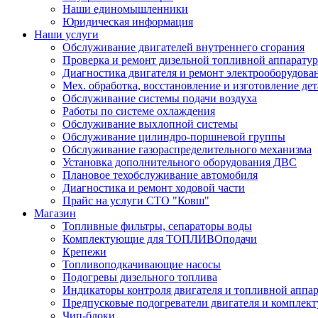
Наши единомышленники
Юридическая информация
Наши услуги
Обслуживание двигателей внутреннего сгорания
Проверка и ремонт дизельной топливной аппарату
Диагностика двигателя и ремонт электрооборудова
Мех. обработка, восстановление и изготовление де
Обслуживание системы подачи воздуха
Работы по системе охлаждения
Обслуживание выхлопной системы
Обслуживание цилиндро-поршневой группы
Обслуживание газораспределительного механизма
Установка дополнительного оборудования ДВС
Плановое техобслуживание автомобиля
Диагностика и ремонт ходовой части
Прайс на услуги СТО "Ковш"
Магазин
Топливные фильтры, сепараторы воды
Комплектующие для ТОПЛИВОподачи
Крепежи
Топливоподкачивающие насосы
Подогревы дизельного топлива
Индикаторы контроля двигателя и топливной аппа
Предпусковые подогреватели двигателя и комплек
Чип-блоки