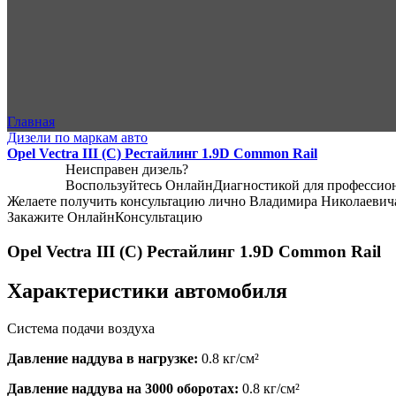
Главная
Дизели по маркам авто
Opel Vectra III (C) Рестайлинг 1.9D Common Rail
Неисправен дизель?
Воспользуйтесь
ОнлайнДиагностикой
для профессио
Желаете получить консультацию лично Владимира Николаевич
Закажите
ОнлайнКонсультацию
Opel Vectra III (C) Рестайлинг 1.9D Common Rail
Характеристики автомобиля
Система подачи воздуха
Давление наддува в нагрузке:
0.8
кг/см²
Давление наддува на 3000 оборотах:
0.8
кг/см²