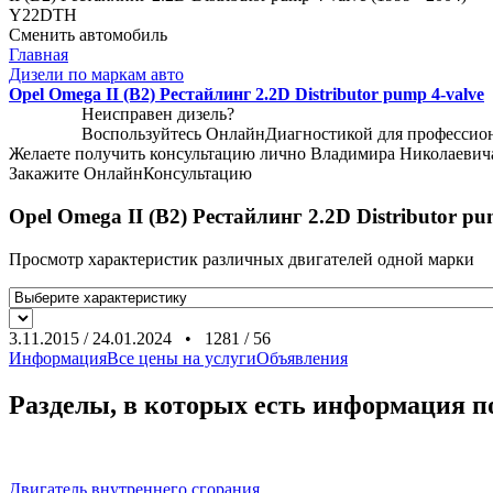
Y22DTH
Сменить автомобиль
Главная
Дизели по маркам авто
Opel Omega II (B2) Рестайлинг 2.2D Distributor pump 4-valve
Неисправен дизель?
Воспользуйтесь
ОнлайнДиагностикой
для профессио
Желаете получить консультацию лично Владимира Николаевич
Закажите
ОнлайнКонсультацию
Opel Omega II (B2) Рестайлинг 2.2D Distributor pu
Просмотр характеристик различных двигателей одной марки
3.11.2015
/
24.01.2024
•
1281
/
56
Информация
Все цены на услуги
Объявления
Разделы, в которых есть информация 
Двигатель внутреннего сгорания