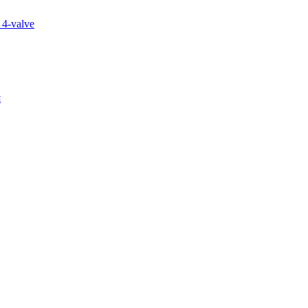
 4-valve
я