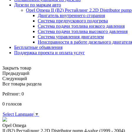
Дизели по маркам авто
Opel Omega II (B2) Рестайлинг 2.2D Distributor pump
Двигатель внутреннего сгорания
Система предпускового подогрева
Система подачи топлива низкого давления
Система подачи топлива высокого давления
Система управления двигателем
Неисправности в работе дизельного двигател
Бесплатные объявления
Поддержка проекта и оплата услуг
Закрыть товар
Предыдущий
Следующий
Все товары раздела
Рейтинг:
0
0
голосов
Select Language
▼
Opel Omega
II (B2) Рестайлинг 2.2D Distributor pump 4-valve (1999 - 2004)