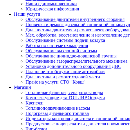
Наши единомышленники
Юридическая информация
Наши услуги
Обслуживание двигателей внутреннего сгорания
Проверка и ремонт дизельной топливной аппарату
Диагностика двигателя и ремонт электрооборудова
Мех. обработка, восстановление и изготовление де
Обслуживание системы подачи воздуха
Работы по системе охлаждения
Обслуживание выхлопной системы
Обслуживание цилиндро-поршневой группы
Обслуживание газораспределительного механизма
Установка дополнительного оборудования ДВС
Плановое техобслуживание автомобиля
Диагностика и ремонт ходовой части
Прайс на услуги СТО "Ковш"
Магазин
Топливные фильтры, сепараторы воды
Комплектующие для ТОПЛИВОподачи
Крепежи
Топливоподкачивающие насосы
Подогревы дизельного топлива
Индикаторы контроля двигателя и топливной аппа
Предпусковые подогреватели двигателя и комплек
Чип-блоки