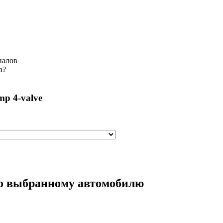
налов
а?
mp 4-valve
по выбранному автомобилю